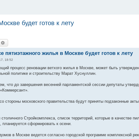
Москве будет готов к лету
иск
Расширенный поиск
се пятиэтажного жилья в Москве будет готов к лету
7, 18:52
ющий процесс реновации ветхого жилья в Москве, может быть утвержден 
льной политике и строительству Марат Хуснуллин.
м, что до завершения весенней парламентской сессии депутаты утвердя
 «Коммерсант».
 со стороны московского правительства будут приняты подзаконные акт
 столичного Стройкомплекса, список территорий, которые в качестве пил
, планируется сформировать к осени.
домов в Москве ведется согласно городской программе комплексной рек