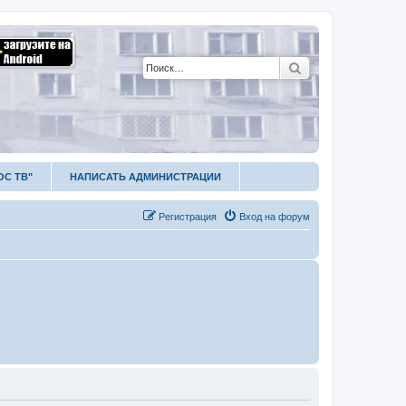
Поиск
ОС ТВ"
НАПИСАТЬ АДМИНИСТРАЦИИ
Р
е
г
и
с
т
р
а
ц
и
я
Вход на форум