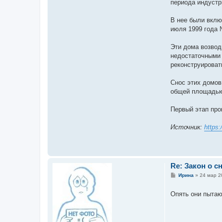
периода индустр
В нее были вклю
июля 1999 года 
Эти дома возвод
недостаточными 
реконструироват
Снос этих домов
общей площадью 
Первый этап про
Источник:
https:
Re: Закон о с
С
Ирина
»
24 мар 2
о
о
б
Опять они пытаю
щ
е
н
и