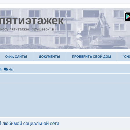
пятиэтажек
носу пятиэтажек "хрущевок" в
ОФФ. САЙТЫ
ДОКУМЕНТЫ
ПРОВЕРИТЬ СВОЙ ДОМ
"СН
й
Чат
 любимой социальной сети