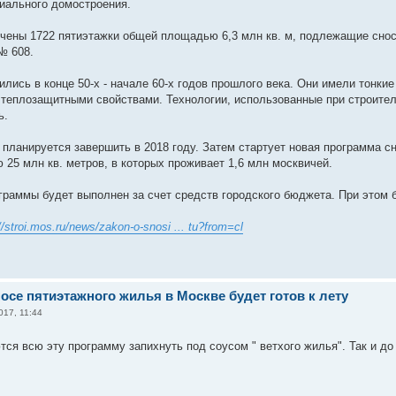
иального домостроения.
чены 1722 пятиэтажки общей площадью 6,3 млн кв. м, подлежащие снос
№ 608.
ились в конце 50-х - начале 60-х годов прошлого века. Они имели тонки
теплозащитными свойствами. Технологии, использованные при строитель
ь.
 планируется завершить в 2018 году. Затем стартует новая программа сн
25 млн кв. метров, в которых проживает 1,6 млн москвичей.
граммы будет выполнен за счет средств городского бюджета. При этом 
//stroi.mos.ru/news/zakon-o-snosi ... tu?from=cl
носе пятиэтажного жилья в Москве будет готов к лету
017, 11:44
тся всю эту программу запихнуть под соусом " ветхого жилья". Так и д