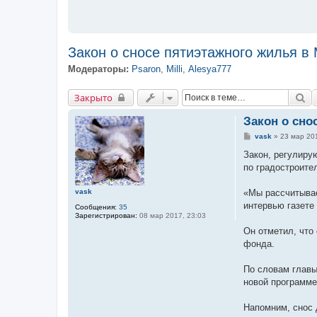
Закон о сносе пятиэтажного жилья в 
Модераторы:
Psaron
,
Milli
,
Alesya777
Закрыто
По
Закрыто
Закон о сно
С
vask
»
23 мар 201
о
о
Закон, регулиру
б
по градостроите
щ
е
н
vask
«Мы рассчитывае
и
е
интервью газете
Сообщения:
35
Зарегистрирован:
08 мар 2017, 23:03
Он отметил, что
фонда.
По словам главы
новой программе
Напомним, снос 