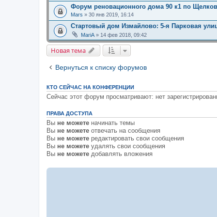
Форум реновационного дома 90 к1 по Щелко
Mars
» 30 янв 2019, 16:14
Стартовый дом Измайлово: 5-я Парковая улиц
MariA
» 14 фев 2018, 09:42
Новая тема
Н
о
в
а
я
т
е
м
а
Вернуться к списку форумов
КТО СЕЙЧАС НА КОНФЕРЕНЦИИ
Сейчас этот форум просматривают: нет зарегистрирован
ПРАВА ДОСТУПА
Вы
не можете
начинать темы
Вы
не можете
отвечать на сообщения
Вы
не можете
редактировать свои сообщения
Вы
не можете
удалять свои сообщения
Вы
не можете
добавлять вложения