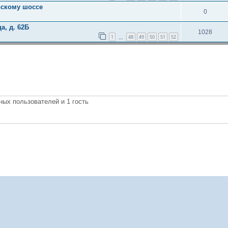
вскому шоссе
0
а, д. 62Б
1028
1
48
49
50
51
52
…
ных пользователей и 1 гость