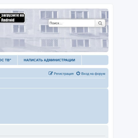
Поиск
ОС ТВ"
НАПИСАТЬ АДМИНИСТРАЦИИ
Р
е
г
и
с
т
р
а
ц
и
я
Вход на форум