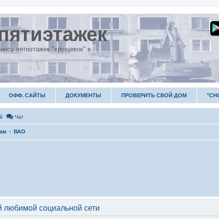
пятиэтажек
носу пятиэтажек "хрущевок" в
ОФФ. САЙТЫ
ДОКУМЕНТЫ
ПРОВЕРИТЬ СВОЙ ДОМ
"СН
й
Чат
гам
ВАО
 любимой социальной сети