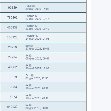
Блик
92349
30 июн 2026, 14:09
Psaron
786461
27 июн 2026, 12:47
Psaron
460838
21 июн 2026, 13:40
Pechkin
155923
14 май 2026, 14:03
dell
20959
27 фев 2026, 10:03
tix
27734
05 фев 2026, 09:47
tix
48982
20 май 2025, 12:03
Eco
11319
01 дек 2023, 22:36
tix
13283
18 янв 2020, 20:11
tix
18873
18 янв 2020, 20:11
tix
640139
30 дек 2019, 20:04