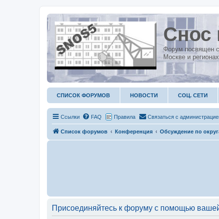
Снос 
Форум посвящен с
Москве и регионах
СПИСОК ФОРУМОВ
НОВОСТИ
СОЦ. СЕТИ
Ссылки
FAQ
Правила
С
в
я
з
а
т
ь
с
я
с
а
д
м
и
н
и
с
т
р
а
ц
и
е
Список форумов
Конференция
Обсуждение по окру
Присоединяйтесь к форуму с помощью вашей