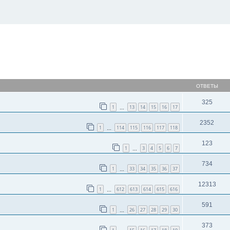
ширенный поиск
ОТВЕТЫ
325
1
13
14
15
16
17
…
2352
1
114
115
116
117
118
…
123
1
3
4
5
6
7
…
734
1
33
34
35
36
37
…
12313
1
612
613
614
615
616
…
591
1
26
27
28
29
30
…
373