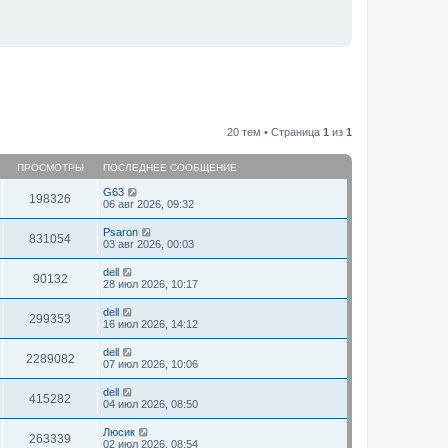
20 тем • Страница
1
из
1
ПРОСМОТРЫ
ПОСЛЕДНЕЕ СООБЩЕНИЕ
G63
198326
06 авг 2026, 09:32
Psaron
831054
03 авг 2026, 00:03
dell
90132
28 июл 2026, 10:17
dell
299353
16 июл 2026, 14:12
dell
2289082
07 июл 2026, 10:06
dell
415282
04 июл 2026, 08:50
Люсик
263339
02 июл 2026, 08:54