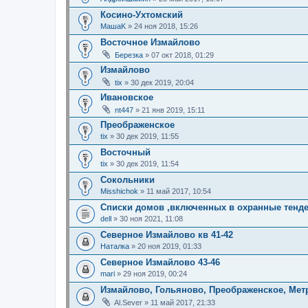
Косино-Ухтомский
МашаK
» 24 ноя 2018, 15:26
Восточное Измайлово
Березка
» 07 окт 2018, 01:29
Измайлово
tix
» 30 дек 2019, 20:04
Ивановское
nt447
» 21 янв 2019, 15:11
Преображенское
tix
» 30 дек 2019, 11:55
Восточный
tix
» 30 дек 2019, 11:54
Сокольники
Misshichok
» 11 май 2017, 10:54
Списки домов ,включенных в охранные тенд
dell
» 30 ноя 2021, 11:08
Северное Измайлово кв 41-42
Наталка
» 20 ноя 2019, 01:33
Северное Измайлово 43-46
mari
» 29 ноя 2019, 00:24
Измайлово, Гольяново, Преображенское, Мет
Al.Sever
» 11 май 2017, 21:33