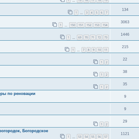
1
15
16
17
18
19
…
134
1
3
4
5
6
7
…
3063
1
150
151
152
153
154
…
1446
1
69
70
71
72
73
…
215
1
7
8
9
10
11
…
22
1
2
38
1
2
35
1
2
еры по реновации
9
9
29
1
2
рогородок, Богородское
1121
1
53
54
55
56
57
…