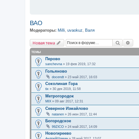
ВАО
Модераторы:
Milli
,
uvaokuz
,
Валя
Новая тема
Поиск
Рас
Н
о
в
а
я
т
е
м
а
ТЕМЫ
Перово
sanchevna
» 19 фев 2019, 17:32
Гольяново
docendt
» 23 май 2017, 16:03
Соколиная Гора
tix
» 30 дек 2019, 11:58
Метрогородок
MIX
» 09 авг 2017, 12:31
Северное Измайлово
natanen
» 26 июн 2017, 11:44
Богородское
99ZICO
» 24 май 2017, 14:09
Новогиреево
АндрейШамин
» 28 май 2017, 13:07