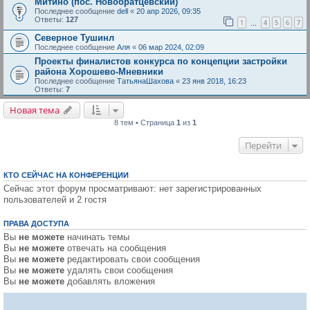
Митино (пос. Новобратцевский)
Последнее сообщение
dell
«
20 апр 2026, 09:35
Ответы:
127
1
4
5
6
7
…
Северное Тушинл
Последнее сообщение
Аля
«
06 мар 2024, 02:09
Проекты финалистов конкурса по концепции застройки
района Хорошево-Мневники
Последнее сообщение
ТатьянаШахова
«
23 янв 2018, 16:23
Ответы:
7
Новая тема
Н
о
в
а
я
т
е
м
а
8 тем • Страница
1
из
1
Перейти
КТО СЕЙЧАС НА КОНФЕРЕНЦИИ
Сейчас этот форум просматривают: нет зарегистрированных
пользователей и 2 гостя
ПРАВА ДОСТУПА
Вы
не можете
начинать темы
Вы
не можете
отвечать на сообщения
Вы
не можете
редактировать свои сообщения
Вы
не можете
удалять свои сообщения
Вы
не можете
добавлять вложения