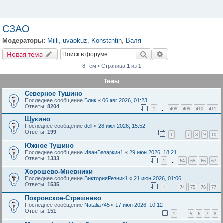
СЗАО
Модераторы:
Milli
,
uvaokuz
,
Konstantin
,
Валя
Новая тема
Поиск
Расширенный пои
Н
о
в
а
я
т
е
м
а
8 тем • Страница
1
из
1
Темы
Северное Тушино
Последнее сообщение
Блик
«
06 авг 2026, 01:23
Ответы:
8204
1
408
409
410
411
…
Щукино
Последнее сообщение
dell
«
28 июл 2026, 15:52
Ответы:
199
1
7
8
9
10
…
Южное Тушино
Последнее сообщение
ИванБазаркин1
«
29 июн 2026, 18:21
Ответы:
1333
1
64
65
66
67
…
Хорошево-Мневники
Последнее сообщение
ВикторияРезник1
«
21 июн 2026, 01:06
Ответы:
1535
1
74
75
76
77
…
Покровское-Стрешнево
Последнее сообщение
Natalia745
«
17 июн 2026, 10:12
Ответы:
151
1
5
6
7
8
…