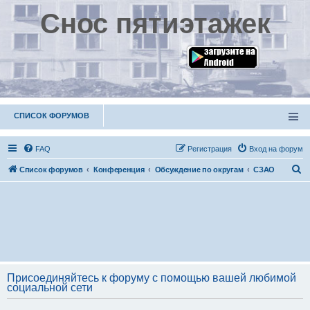
Снос пятиэтажек
СПИСОК ФОРУМОВ
FAQ
Р
е
г
и
с
т
р
а
ц
и
я
Вход на форум
П
Список форумов
Конференция
Обсуждение по округам
СЗАО
о
и
с
к
Присоединяйтесь к форуму с помощью вашей любимой
социальной сети