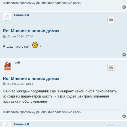
Выполнить программу реновации в заявленные сроки!
Наталья И
Re: Мнение о новых домах
С
21 дек 2024, 17:50
о
о
А щас что стоит
?
б
щ
е
н
и
dell
е
Re: Мнение о новых домах
С
21 дек 2024, 18:14
о
о
Сейчас каждый подрядчик сам выбирает какой лифт приобретать
б
исходя из параметров шахты и т.п.а будет централизованная
щ
е
поставка и обслуживание
н
и
е
Выполнить программу реновации в заявленные сроки!
Наталья И