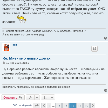
Удивила последняя фраза: "
...хорошо, что новая квартира стоит
дороже старой
". Ну что ж, осталось только найти лоха, который
вывалит за ТАКОЕ ту сумму, которую,
как ей втёрли по ушам
, ОНО
якобы стоит. Цена - это не то, сколько хотят получить; а то, сколько
заплатят.
В чёрном списке:
Блик, Alyosha Galoshin, АГС, Коллега, Наталья И
Я вас не вижу, и этому очень рад.
dell
Re: Мнение о новых домах
С
10 мар 2025, 21:51
о
о
Ну Баранова реально баранова -такую чушь несет …шлагбаумы и не
б
должны работать , вот пусть соберет осс выберет ук на них и на
щ
е
паркинг , тогда заработает . Жилищнике этим не занимаются
н
и
е
Выполнить программу реновации в заявленные сроки!
Ответить
О
т
в
е
т
и
т
ь
Страница
17
из
19
1
15
16
17
18
19
Пред.
След.
368 сообщений
…