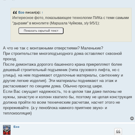
о
о
б
Eco
писал(а):
↑
щ
е
Интересное фото, показывающее технологии ПИКа с теми самыми
н
"дырами" в монолите (Маршала Чуйкова, з/у 9/5/1):
и
е
А что не так с монтажными отверстиями? Маленькие?
При строительстве многоподъездного дома оставляют сквозной
проход.
После демонтажа дорогого башенного крана прикрепляют более
дешевый строительный подъемник (типа грузового лифта, но с
улицы). на нем поднимают отделочные материалы, сантехнику и
другие легкие изделия). Эти материалы поднимают на этаж и
растаскивают по секциям дома. Обычно проход шире.
Если Вас смущает надежность, то в целом там даже пилоны не
нужны, зачастую и колонн хватило бы, поэтому не целая конструкция
должна пройти по всем техническим расчетам, насчет этого не
прореживайте. (а у пеноблока намного приятнее звуко- и
теплоизоляция)
Eco