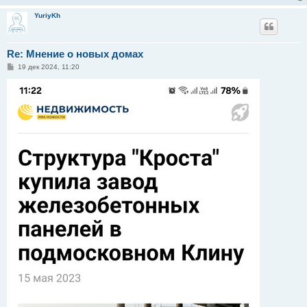
YuriyKh
Re: Мнение о новых домах
С
19 дек 2024, 11:20
о
о
б
щ
е
н
и
е