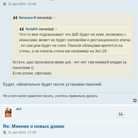
С
21 дек 2024, 15:49
о
о
б
Наталья И
писал(а):
↑
щ
е
н
YuriyKh
писал(а):
↑
и
е
Что-то мне подсказывает что Ш/Е будет не хуже, возможно с
нюансами, может не будет лапомойки и дистанционного ключа
, но сам дом будет не плох. Панели облицовки крепятся на
стены, а не панель-стена как например на Зел 28.
Кстати, щас проезжала мимо ш/е.. чот нет там никакой кладки за
панелями ((
Если успею, сфоткаю)
Будет, обязательно будет после установки панелей.
Не учите меня грамотно писать, учитесь правильно думать.
dell
Re: Мнение о новых домах
С
21 дек 2024, 17:36
о