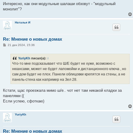
е
Интересно, как они модульные шалаши обзовут - "модульный
монолит"?
Наталья И
Re: Мнение о новых домах
С
21 дек 2024, 15:36
о
о
б
YuriyKh
писал(а):
↑
щ
е
Что-то мне подсказывает что Ш/Е будет не хуже, возможно с
н
нюансами, может не будет лапомойки и дистанционного ключа , но
и
е
сам дом будет не плох. Панели облицовки крепятся на стены, а не
панель-стена как например на Зел 28.
Кстати, щас проезжала мимо ш/е.. чот нет там никакой кладки за
панелями ((
Если успею, сфоткаю)
YuriyKh
Re: Мнение о новых домах