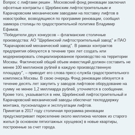
о
Вопрос с лифтами решен . Московский фонд реновации заключил
б
офсетные контракты с Щербинским лифтостроительным и
щ
е
Карачаровским механическим заводами на поставку лифтов в
н
новостройки, возводящиеся по программе реновации, сообщил
и
е
заммэра столицы по градостроительной политике Владимир
Ефимов.
"Победители двух конкурсов – флагманские столичные
производства: АО "Щербинский лифтостроительный завод" и ПАО
"Карачаровский механический завод". В рамках контрактов
предприятия обязуются в течение трех лет создать или
модернизировать специализированное производство на территории
Москвы. Фактический общий объем инвестиций должен составить не
менее 100 миллионов рублей в каждую производственную
площадку", – приводит его слова пресс-служба градостроительного
комплекса Москвы. В свою очередь Фонд реновации обязуется в
течение десять лет закупить у заводов лифтовое оборудование на
сумму не менее 1,2 миллиарда рублей, уточняется в сообщении.
Кроме того, указывается в нем, Щербинский лифтостроительный и
Карачаровский механический заводы обеспечат техподдержку
монтажа, пусконаладки и эксплуатации лифтов.
Принятая в 2017 году столичная программа реновации
предусматривает переселение около миллиона человек из старого
жилья (в основном пятиэтажных хрущевок) в новые квартиры,
построенные за счет города.