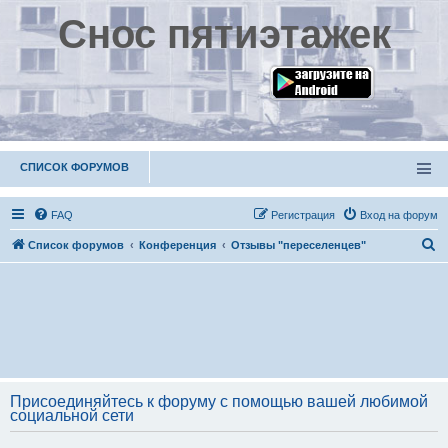
Снос пятиэтажек
СПИСОК ФОРУМОВ
FAQ
Р
е
г
и
с
т
р
а
ц
и
я
Вход на форум
П
Список форумов
Конференция
Отзывы "переселенцев"
о
и
с
к
Присоединяйтесь к форуму с помощью вашей любимой
социальной сети