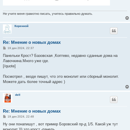
Не учите меня грамотно писать, учитесь правильно думать.
Коренной
Re: Мнение о новых домах
С
19 дек 2024, 22:37
о
о
Панельки Крост? Базовская ,Коптево, недавно сданные дома на
б
Лавочкина.Много уже где.
щ
е
[/quote]
н
и
е
Посмотрел , везде пишут, что это монолит или сборный монолит.
Можете дать более точный адрес )
dell
Re: Мнение о новых домах
С
19 дек 2024, 22:48
о
о
Ну они понапишут , вот пример Боровский пр-д 1/5. Какой уж тут
б
монолит ))) это крост -панель