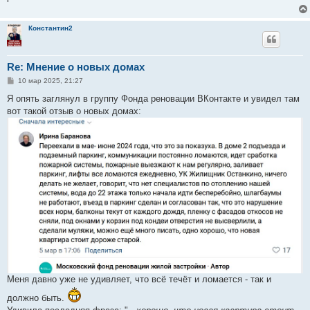
Константин2
Re: Мнение о новых домах
С
10 мар 2025, 21:27
о
о
Я опять заглянул в группу Фонда реновации ВКонтакте и увидел там
б
вот такой отзыв о новых домах:
щ
е
н
и
е
Меня давно уже не удивляет, что всё течёт и ломается - так и
должно быть.