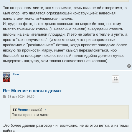
Так на прошлом листе, как я понимаю, речь шла не об отверстиях, а
был спор, что является ограждающей конструкцией: навесная
панель или монолит+навесная панель.
И, судя по фото, в тех домах экономят на марке бетона, поэтому
вместо тоненьких колонн (+ навесные панели) вынуждены ставить
пилоны на значительной площади. И это не забота о тепле и уюте, а
просто "так получилось". (и мое мнение, что при современных
проблемах с "разбавлением" бетона, когда привозят заведомо более
низкую по прочности марку, имеет смысл перезаложиться, ибо
большой по площади некачественный пилон идейно должен лучше
выдержать нагрузку, чем тонкая некачественная колонна).
Eco
Re: Мнение о новых домах
С
28 дек 2024, 10:30
о
о
б
Vteme
писал(а):
↑
щ
е
Так на прошлом листе
н
и
е
Это более давний разговор - и, возможно, не из этой ветки, а из темы
района.