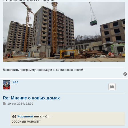
щ
е
н
и
е
Выполнить программу реновации в заявленные сроки!
Eco
Re: Мнение о новых домах
С
19 дек 2024, 22:56
о
о
б
Коренной
писал(а):
↑
щ
е
сборный монолит
н
и