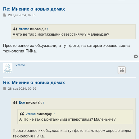
Re: Мнение о новых домах
С
28 дек 2024, 09:02
о
о
б
Vteme
писал(а):
↑
щ
е
А что не так с монтажными отверстиями? Маленькие?
н
и
е
Просто ранее их обсуждали, а тут фото, на котором хорошо видна
технология ПИКа.
Vteme
Re: Мнение о новых домах
С
28 дек 2024, 09:56
о
о
б
Eco
писал(а):
↑
щ
е
н
Vteme
писал(а):
↑
и
е
А что не так с монтажными отверстиями? Маленькие?
Просто ранее их обсуждали, а тут фото, на котором хорошо видна
технология ПИКа.