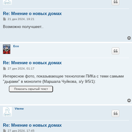
Re: Мнение о новых домах
С
21 дек 2024, 19:21
о
о
Возможно получшеет..
б
щ
е
н
и
Eco
е
Re: Мнение о новых домах
С
27 дек 2024, 01:17
о
о
Интересное фото, показывающее технологии ПИКа с теми самыми
б
"дырами" в монолите (Маршала Чуйкова, з/у 9/5/1):
щ
е
н
и
е
Vteme
Re: Мнение о новых домах
С
27 дек 2024, 17:45