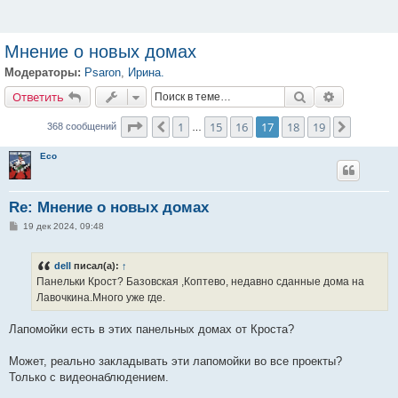
Мнение о новых домах
Модераторы:
Psaron
,
Ирина.
Ответить
Поиск
Расширенн
О
т
в
е
т
и
т
ь
Страница
17
из
19
1
15
16
17
18
19
Пред.
След.
368 сообщений
…
Eco
Re: Мнение о новых домах
С
19 дек 2024, 09:48
о
о
б
dell
писал(а):
↑
щ
е
Панельки Крост? Базовская ,Коптево, недавно сданные дома на
н
Лавочкина.Много уже где.
и
е
Лапомойки есть в этих панельных домах от Кроста?
Может, реально закладывать эти лапомойки во все проекты?
Только с видеонаблюдением.