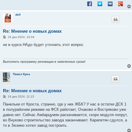
Поделиться в Facebook
Поделиться в Twitt
Поделиться в
Подели
dell
Re: Мнение о новых домах
С
19 дек 2024, 10:04
о
о
не в курсе.НАдо будет уточнить этот вопрос.
б
щ
е
н
и
Выполнить программу реновации в заявленные сроки!
е
Павел Креа
Re: Мнение о новых домах
С
19 дек 2024, 11:15
о
о
Панельки от Кроста, странно, где у них ЖБК? У нас в остатке ДСК 1
б
в полурабочем режиме на ФСК работает, Очаково и Востряково уже
щ
е
давно нет. Сейчас Амбарцумян раскачивается, скоро модуля попрут,
н
во Внуково строительство завода заканчивают. Карапетян сдулся, а
и
е
то в Зюзино хотел завод построить.