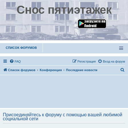
Снос пятиэтажек
СПИСОК ФОРУМОВ
FAQ
Р
е
г
и
с
т
р
а
ц
и
я
Вход на форум
П
Список форумов
Конференция
Последние новости
о
и
с
к
Присоединяйтесь к форуму с помощью вашей любимой
социальной сети