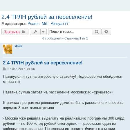
2.4 ТРЛН рублей за переселение!
Модераторы:
Psaron
,
Milli
,
Alesya777
Закрыто
Поиск
Расширенн
Закрыто
6 сообщений • Страница
1
из
1
dotez
2.4 ТРЛН рублей за переселение!
С
07 мар 2017, 01:56
о
о
Наткнулся я тут на интересную статейку! Недешево мы обойдемся
б
мэрии то)
щ
е
н
Названа сумма затрат на расселение московских «хрущевок»
и
е
В рамках программы реновации должны быть расселены и снесены
порядка 8 тыс. жилых домов
«Москва уже решила выделить на реализацию программы 300 млрд
рублей — по 100 млрд рублей ежегодно», — рассказал один из
собеседников издания. По словам источника, близкого к мэрии