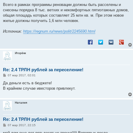
Всего в рамках программы реновации должны быть расселены и
снесены порядка 8 тыс. ветхих и некомфортных пятиэтажных домов,
общая площадь которых составляет 25 млн кв. м. При этом новое
жилье должны получить 1,6 млн человек.
Источник:
https://regnum.ru/news/polit/2245690.html
Поделиться в Facebook
Поделиться в Twitt
Поделиться в
Подели
Игорёкк
Re: 2.4 ТРЛН рублей за переселение!
С
07 мар 2017, 02:01
о
о
Да деньги есть в бюджете!
б
В крайнем случае ивесторов привлекут.
щ
е
н
и
Наталия
е
Re: 2.4 ТРЛН рублей за переселение!
С
07 мар 2017, 22:15
о
о
мой дом еще лет пятьдесят не тронут)))) Вопервых после