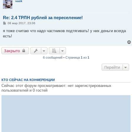
vask
е
Re: 2.4 ТРЛН рублей за переселение!
С
08 мар 2017, 23:06
о
о
я тоже считаю что надо частников подтягивать! у них деньги всегда
б
есть!
щ
е
н
и
Закрыто
Закрыто
е
6 сообщений • Страница
1
из
1
Перейти
КТО СЕЙЧАС НА КОНФЕРЕНЦИИ
Сейчас этот форум просматривают: нет зарегистрированных
пользователей и 0 гостей