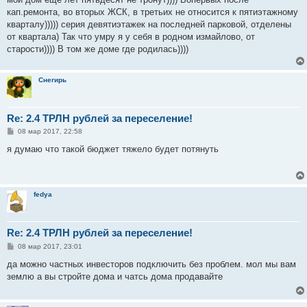
б
кап.ремонта, во вторых ЖСК, в третьих не относится к пятиэтажному
щ
е
кварталу))))) серия девятиэтажек на последней парковой, отделены
н
от квартала) Так что умру я у себя в родном измайлово, от
и
е
старости)))) В том же доме где родилась))))
Снегирь
Re: 2.4 ТРЛН рублей за переселение!
С
08 мар 2017, 22:58
о
о
я думаю что такой бюджет тяжело будет потянуть
б
щ
е
н
и
fedya
е
Re: 2.4 ТРЛН рублей за переселение!
С
08 мар 2017, 23:01
о
о
да можно частных инвесторов подключить без проблем. мол мы вам
б
землю а вы стройте дома и чатсь дома продавайте
щ
е
н
и