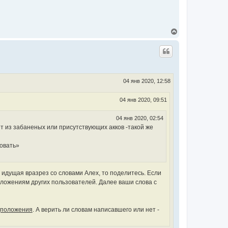
В
е
р
н
у
т
ь
с
04 янв 2020, 12:58
я
к
04 янв 2020, 09:51
н
а
ч
04 янв 2020, 02:54
а
ет из забаненых или присутствующих акков -такой же
л
у
ровать»
идущая вразрез со словами Алех, то поделитесь. Если
оложениям других пользователей. Далее ваши слова с
дположения
. А верить ли словам написавшего или нет -