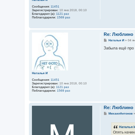
Сообщения:
11451
Зарегистрирован:
10 янв 2018, 00:10
Благодарил (а):
1121 раз
Поблагодарили:
1569 раз
Re: Люблино
С
Наталья И
»
04 я
о
о
Забыла ещё про 
б
щ
е
н
и
е
Наталья И
Сообщения:
11451
Зарегистрирован:
10 янв 2018, 00:10
Благодарил (а):
1121 раз
Поблагодарили:
1569 раз
Re: Люблино
С
МихаилАнтонов
о
о
б
Наталья 
щ
е
Опять начин
н