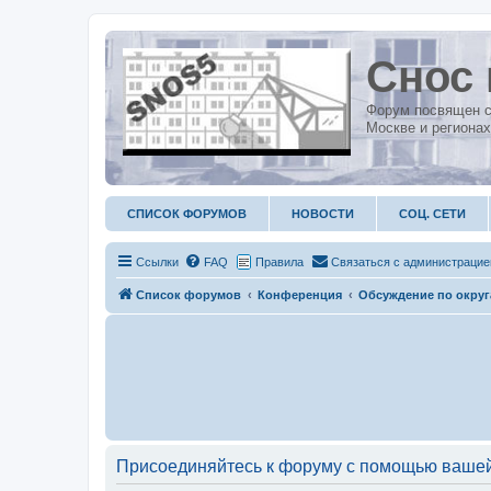
Снос 
Форум посвящен с
Москве и регионах
СПИСОК ФОРУМОВ
НОВОСТИ
СОЦ. СЕТИ
Ссылки
FAQ
Правила
С
в
я
з
а
т
ь
с
я
с
а
д
м
и
н
и
с
т
р
а
ц
и
е
Список форумов
Конференция
Обсуждение по окру
Присоединяйтесь к форуму с помощью вашей