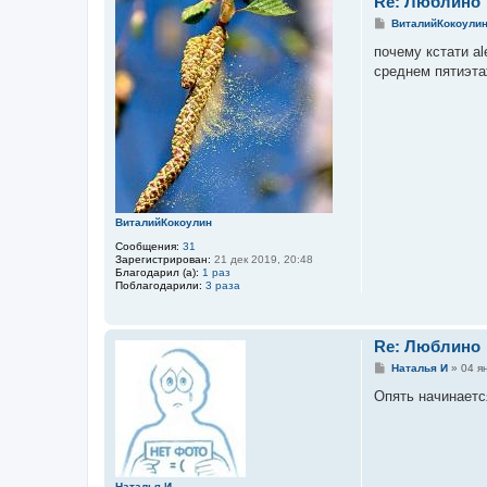
Re: Люблино
С
ВиталийКокоули
о
о
почему кстати al
б
среднем пятиэта
щ
е
н
и
е
ВиталийКокоулин
Сообщения:
31
Зарегистрирован:
21 дек 2019, 20:48
Благодарил (а):
1 раз
Поблагодарили:
3 раза
Re: Люблино
С
Наталья И
»
04 я
о
о
Опять начинаетс
б
щ
е
н
и
е
Наталья И