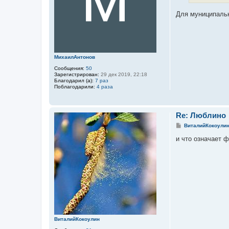
и
е
Для муниципальн
МихаилАнтонов
Сообщения:
50
Зарегистрирован:
29 дек 2019, 22:18
Благодарил (а):
7 раз
Поблагодарили:
4 раза
Re: Люблино
С
ВиталийКокоули
о
о
и что означает ф
б
щ
е
н
и
е
ВиталийКокоулин