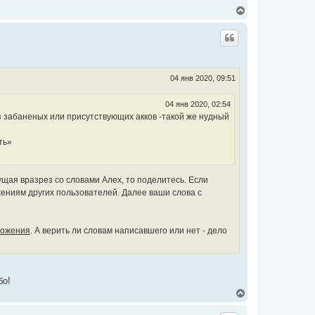
В
е
р
н
у
т
ь
с
04 янв 2020, 09:51
я
к
04 янв 2020, 02:54
н
из забаненых или присутствующих акков -такой же нудный
а
ч
а
ть»
л
у
щая вразрез со словами Алех, то поделитесь. Если
жениям других пользователей. Далее ваши слова с
ложения
. А верить ли словам написавшего или нет - дело
бо!
В
е
р