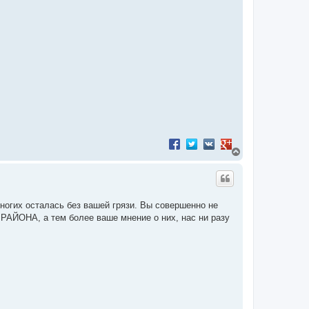
Поделиться в Facebook
Поделиться в Twitter
Поделиться в VK
Поделиться в Googl
В
е
р
н
у
т
многих осталась без вашей грязи. Вы совершенно не
ь
РАЙОНА, а тем более ваше мнение о них, нас ни разу
с
я
к
н
а
ч
а
л
у