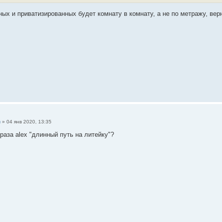
ых и приватизированных будет комнату в комнату, а не по метражу, вер
н
»
04 янв 2020, 13:35
раза alex "длинный путь на литейку"?