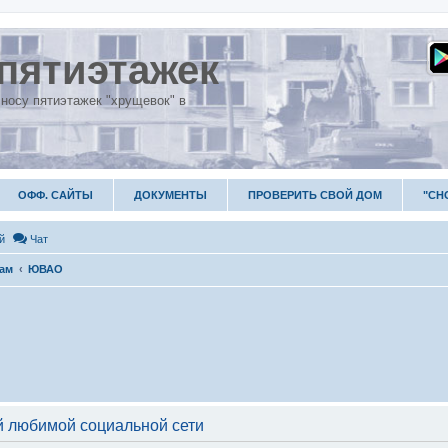
пятиэтажек
носу пятиэтажек "хрущевок" в
ОФФ. САЙТЫ
ДОКУМЕНТЫ
ПРОВЕРИТЬ СВОЙ ДОМ
"СН
й
Чат
гам
ЮВАО
 любимой социальной сети