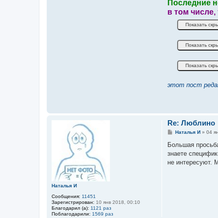
Последние н
в том числе,
этот пост реда
Re: Люблино
С
Наталья И
»
04 я
о
о
Большая просьба
б
знаете специфик
щ
е
не интересуют. 
н
и
е
Наталья И
Сообщения:
11451
Зарегистрирован:
10 янв 2018, 00:10
Благодарил (а):
1121 раз
Поблагодарили:
1569 раз