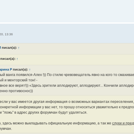
20, 13:36
И
писал(а):
↑
писал(а):
↑
арина Р
писал(а):
↑
ый ванга появился-Алех !)) По стилю чревовещатель явно на кого то смахива
й и менторский тон! -
вное все верят!)) «Здесь зрители аплодируют, аплодируют... Кончили аплоди
енно противоснос))
если у вас имеется другая информация о возможных вариантах переселения, 
конкретной информации у вас нет, то прошу относиться уважительно к предп
 "ложь" в адрес других форумчан будут удаляться.
, здесь можно выкладывать официальную информацию, а так же
слухи и пре
румчан.