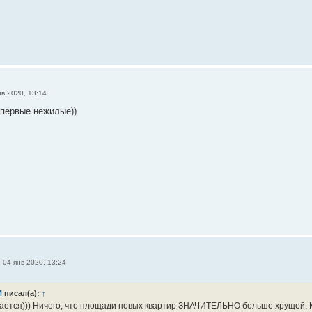
нв 2020, 13:14
первые нежилые))
»
04 янв 2020, 13:24
И
писал(а):
↑
ается))) Ничего, что площади новых квартир ЗНАЧИТЕЛЬНО больше хрущей, 