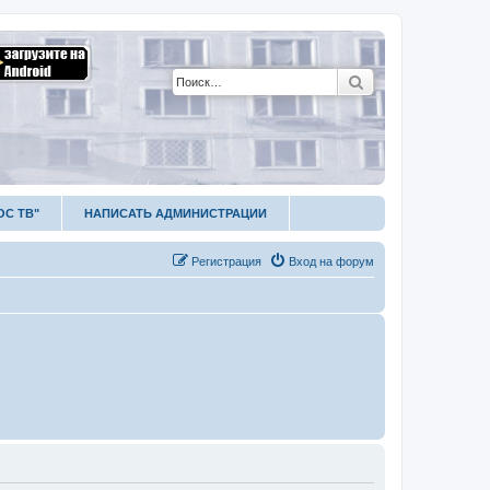
Поиск
ОС ТВ"
НАПИСАТЬ АДМИНИСТРАЦИИ
Р
е
г
и
с
т
р
а
ц
и
я
Вход на форум