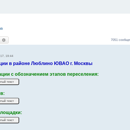
na
оиск
Расширенный поиск
7051 сообщ
17, 19:44
ции в районе Люблино ЮВАО г. Москвы
ации с обозначением этапов переселения:
в:
лощадки: