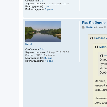
Сообщения:
31
Зарегистрирован:
21 дек 2019, 20:48
Благодарил (а):
1 раз
Поблагодарили:
3 раза
Re: Люблино
С
MariA
»
04 янв 20
о
о
б
Наталья 
щ
е
MariA
н
MariA
и
Сообщения:
714
е
Зарегистрирован:
19 апр 2017, 21:56
Откуда:
ЮВАО, Люблино
м
Благодарил (а):
30 раз
О нов
Поблагодарили:
48 раз
нудны
И гла
Особ
Марина, 
никакой 
выпадами
Напомню
дело фо