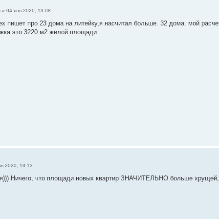
н
»
04 янв 2020, 13:08
ex пишет про 23 дома на литейку,я насчитал больше. 32 дома. мой расче
жка это 3220 м2 жилой площади.
нв 2020, 13:13
я))) Ничего, что площади новых квартир ЗНАЧИТЕЛЬНО больше хрущей,