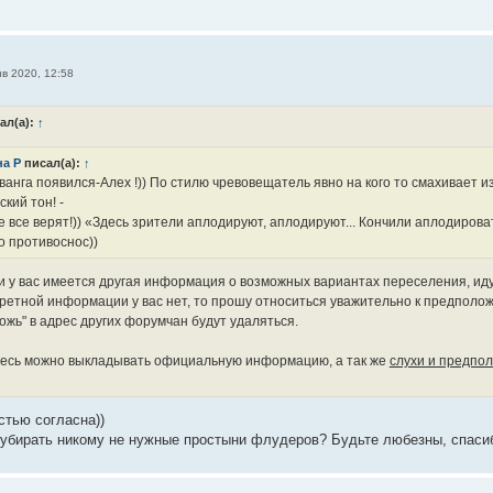
нв 2020, 12:58
ал(а):
↑
а Р
писал(а):
↑
ванга появился-Алех !)) По стилю чревовещатель явно на кого то смахивает 
кий тон! -
е все верят!)) «Здесь зрители аплодируют, аплодируют... Кончили аплодирова
 противоснос))
и у вас имеется другая информация о возможных вариантах переселения, иду
кретной информации у вас нет, то прошу относиться уважительно к предполо
ожь" в адрес других форумчан будут удаляться.
есь можно выкладывать официальную информацию, а так же
слухи и предпо
стью согласна))
убирать никому не нужные простыни флудеров? Будьте любезны, спаси