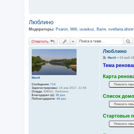
Люблино
Модераторы:
Psaron
,
Milli
,
uvaokuz
,
Валя
,
svetlana.afoni
Ответить
П
О
т
в
е
т
и
т
ь
Люблино
С
MariA
»
03 май 20
о
Тема ренова
о
б
щ
е
Карта ренов
MariA
н
и
Сообщения:
714
е
Зарегистрирован:
19 апр 2017, 21:56
Откуда:
ЮВАО, Люблино
Благодарил (а):
30 раз
Список домо
Поблагодарили:
48 раз
Стартовые п