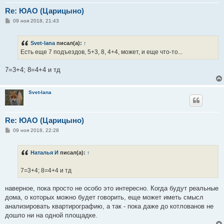
Re: ЮАО (Царицыно)
С
09 ноя 2018, 21:43
о
о
б
Svet-lana
писал(а):
↑
щ
е
Есть еще 7 подъездов, 5+3, 8, 4+4, может, и еще что-то...
н
и
е
7=3+4; 8=4+4 и тд
Svet-lana
Re: ЮАО (Царицыно)
С
09 ноя 2018, 22:28
о
о
б
Наталья И
писал(а):
↑
щ
е
н
7=3+4; 8=4+4 и тд
и
е
наверное, пока просто не особо это интересно. Когда будут реальные
дома, о которых можно будет говорить, еще может иметь смысл
анализировать квартирографию, а так - пока даже до котлованов не
дошло ни на одной площадке.