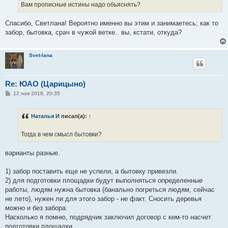
Вам прописные истины надо обьяснять?
и
е
Спасибо, Светлана! Вероятно именно вы этим и занимаетесь; как то
забор, бытовка, срач в чужой ветке.. вы, кстати, откуда?
Svet-lana
Re: ЮАО (Царицыно)
С
12 ноя 2018, 20:35
о
о
б
Наталья И
писал(а):
↑
щ
е
н
Тогда в чем смысл бытовки?
и
е
варианты разные.
1) забор поставить еще не успели, а бытовку привезли.
2) для подготовки площадки будут выполняться определенные
работы, людям нужна бытовка (банально погреться людям, сейчас
не лето), нужен ли для этого забор - не факт. Сносить деревья
можно и без забора.
Насколько я помню, подрядчик заключил договор с кем-то насчет
подготовки площадки.