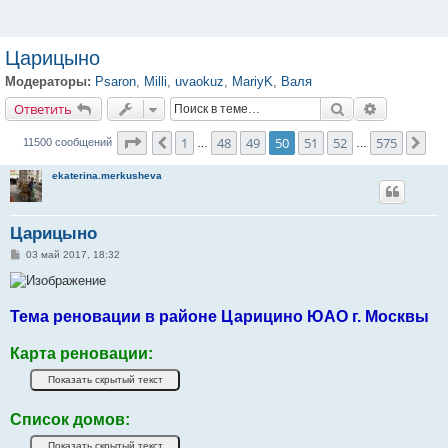
Царицыно
Модераторы:
Psaron
,
Milli
,
uvaokuz
,
MariyK
,
Валя
Ответить
Поиск
Расширенн
О
т
в
е
т
и
т
ь
Страница
50
из
575
1
48
49
50
51
52
575
Пред.
Сле
11500 сообщений
…
…
ekaterina.merkusheva
Царицыно
С
03 май 2017, 18:32
о
о
б
щ
е
Тема реновации в районе Царицино ЮАО г. Москвы
н
и
е
Карта реновации:
Список домов: