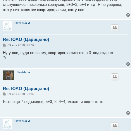
стыкующиеся несколько корпусов, 3+3+3, 5+4 и т.д. Я не уверена,
что у них такая же квартирография, как у нас.
Наталья И
Re: ЮАО (Царицыно)
С
09 ноя 2018, 21:32
о
о
Ну у вас, судя по всему, квартирографию как в 3–под’ездных
б
Э
щ
е
н
и
Svet-lana
е
Re: ЮАО (Царицыно)
С
09 ноя 2018, 21:39
о
о
Есть еще 7 подъездов, 5+3, 8, 4+4, может, и еще что-то...
б
щ
е
н
и
Наталья И
е