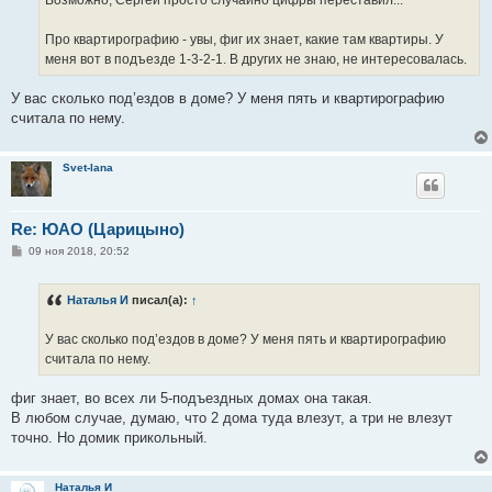
Про квартирографию - увы, фиг их знает, какие там квартиры. У
меня вот в подъезде 1-3-2-1. В других не знаю, не интересовалась.
У вас сколько под’ездов в доме? У меня пять и квартирографию
считала по нему.
Svet-lana
Re: ЮАО (Царицыно)
С
09 ноя 2018, 20:52
о
о
б
Наталья И
писал(а):
↑
щ
е
н
У вас сколько под’ездов в доме? У меня пять и квартирографию
и
е
считала по нему.
фиг знает, во всех ли 5-подъездных домах она такая.
В любом случае, думаю, что 2 дома туда влезут, а три не влезут
точно. Но домик прикольный.
Наталья И