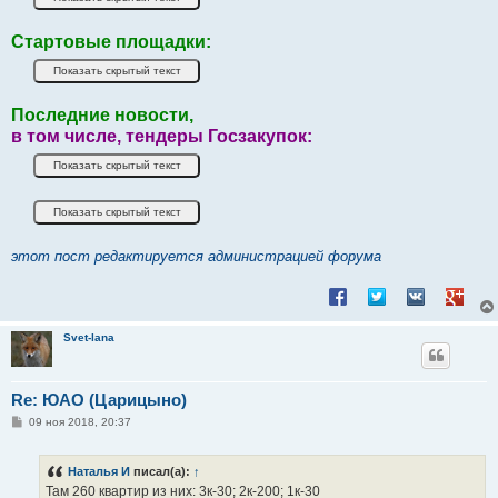
Стартовые площадки:
Последние новости,
в том числе, тендеры Госзакупок:
этот пост редактируется администрацией форума
Поделиться в Facebook
Поделиться в Twitt
Поделиться в
Подели
Svet-lana
Re: ЮАО (Царицыно)
С
09 ноя 2018, 20:37
о
о
б
Наталья И
писал(а):
↑
щ
е
Там 260 квартир из них: 3к-30; 2к-200; 1к-30