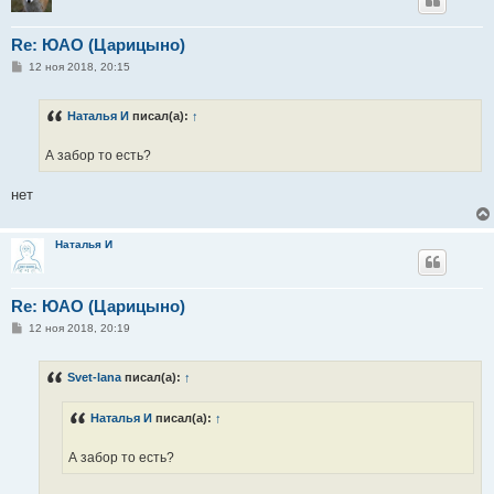
Re: ЮАО (Царицыно)
С
12 ноя 2018, 20:15
о
о
б
Наталья И
писал(а):
↑
щ
е
н
А забор то есть?
и
е
нет
Наталья И
Re: ЮАО (Царицыно)
С
12 ноя 2018, 20:19
о
о
б
Svet-lana
писал(а):
↑
щ
е
н
Наталья И
писал(а):
↑
и
е
А забор то есть?