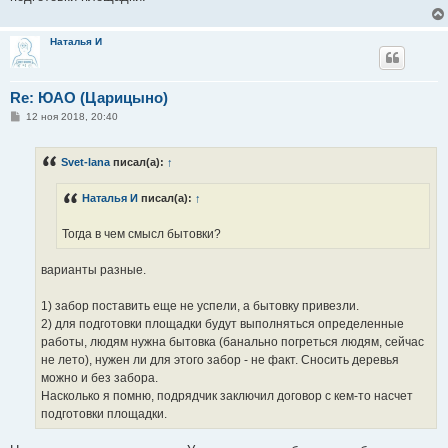
Наталья И
Re: ЮАО (Царицыно)
С
12 ноя 2018, 20:40
о
о
б
Svet-lana
писал(а):
↑
щ
е
н
Наталья И
писал(а):
↑
и
е
Тогда в чем смысл бытовки?
варианты разные.
1) забор поставить еще не успели, а бытовку привезли.
2) для подготовки площадки будут выполняться определенные
работы, людям нужна бытовка (банально погреться людям, сейчас
не лето), нужен ли для этого забор - не факт. Сносить деревья
можно и без забора.
Насколько я помню, подрядчик заключил договор с кем-то насчет
подготовки площадки.