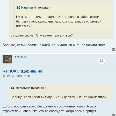
е
н
Наталья И
писал(а):
↑
и
е
Ну может потому, что зима.. У нас сначала забор, потом
бытовка сторожа/охранника, клозет, кстати, у вас таковой
имеется?
разумеется, нет. Откуда ему там взяться?
Вообще, если «селят» людей, «он» должен быть по нормативам..
Svet-lana
Re: ЮАО (Царицыно)
С
12 ноя 2018, 21:06
о
о
б
Наталья И
писал(а):
↑
щ
е
н
Вообще, если «селят» людей, «он» должен быть по нормативам..
и
е
до сих пор они как-то без данного сооружения жили. А для
строителей наверняка что-то соорудят, когда время придет.