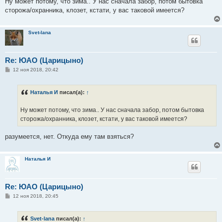
Ну может потому, что зима.. У нас сначала забор, потом бытовка
сторожа/охранника, клозет, кстати, у вас таковой имеется?
Svet-lana
Re: ЮАО (Царицыно)
С
12 ноя 2018, 20:42
о
о
б
Наталья И
писал(а):
↑
щ
е
н
Ну может потому, что зима.. У нас сначала забор, потом бытовка
и
е
сторожа/охранника, клозет, кстати, у вас таковой имеется?
разумеется, нет. Откуда ему там взяться?
Наталья И
Re: ЮАО (Царицыно)
С
12 ноя 2018, 20:45
о
о
б
Svet-lana
писал(а):
↑
щ