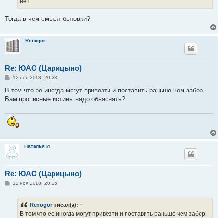
нет
Тогда в чем смысл бытовки?
Renogor
Re: ЮАО (Царицыно)
С
12 ноя 2018, 20:23
о
о
В том что ее иногда могут привезти и поставить раньше чем забор.
б
Вам прописные истины надо обьяснять?
щ
е
н
и
е
Наталья И
Re: ЮАО (Царицыно)
С
12 ноя 2018, 20:25
о
о
б
Renogor
писал(а):
↑
щ
е
В том что ее иногда могут привезти и поставить раньше чем забор.
н