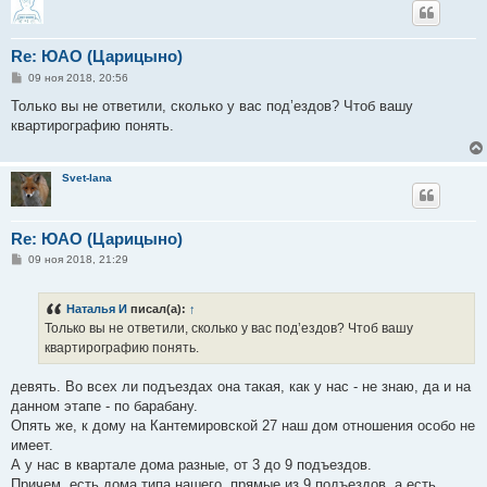
Re: ЮАО (Царицыно)
С
09 ноя 2018, 20:56
о
о
Только вы не ответили, сколько у вас под’ездов? Чтоб вашу
б
квартирографию понять.
щ
е
н
и
Svet-lana
е
Re: ЮАО (Царицыно)
С
09 ноя 2018, 21:29
о
о
б
Наталья И
писал(а):
↑
щ
е
Только вы не ответили, сколько у вас под’ездов? Чтоб вашу
н
квартирографию понять.
и
е
девять. Во всех ли подъездах она такая, как у нас - не знаю, да и на
данном этапе - по барабану.
Опять же, к дому на Кантемировской 27 наш дом отношения особо не
имеет.
А у нас в квартале дома разные, от 3 до 9 подъездов.
Причем, есть дома типа нашего, прямые из 9 подъездов, а есть