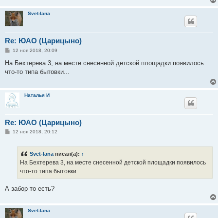
Svet-lana
Re: ЮАО (Царицыно)
С
12 ноя 2018, 20:09
о
о
На Бехтерева 3, на месте снесенной детской площадки появилось
б
что-то типа бытовки...
щ
е
н
и
Наталья И
е
Re: ЮАО (Царицыно)
С
12 ноя 2018, 20:12
о
о
б
Svet-lana
писал(а):
↑
щ
е
На Бехтерева 3, на месте снесенной детской площадки появилось
н
что-то типа бытовки...
и
е
А забор то есть?
Svet-lana