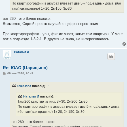
н
По квартирографии в аккурат влезает две 5-ипод’ездных дома, ибо
и
е
там( как правило) 1к-20; 2к-150; 3к-30
вот 260 - это более похоже.
Возможно, Сергей просто случайно цифры переставил...
Про квартирографию - увы, фиг их знает, какие там квартиры. У меня
вот в подъезде 1-3-2-1. В других не знаю, не интересовалась.
Наталья И
Re: ЮАО (Царицыно)
С
09 ноя 2018, 20:42
о
о
б
Svet-lana
писал(а):
↑
щ
е
н
Наталья И
писал(а):
↑
и
е
Там 260 квартир из них: 3к-30; 2к-200; 1к-30
По квартирографии в аккурат влезает две 5-ипод’ездных дома,
ибо там( как правило) 1к-20; 2к-150; 3к-30
вот 260 - это более похоже.
Возможно, Сергей просто случайно цифры переставил...