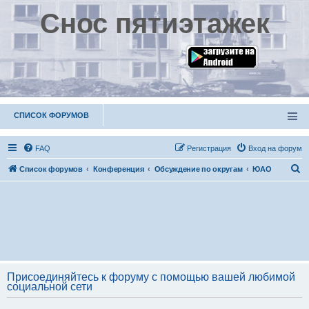
Снос пятиэтажек
СПИСОК ФОРУМОВ
FAQ
Р
е
г
и
с
т
р
а
ц
и
я
Вход на форум
П
Список форумов
Конференция
Обсуждение по округам
ЮАО
о
и
с
к
Присоединяйтесь к форуму с помощью вашей любимой
социальной сети