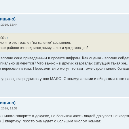
рицыно)
 2019, 12:44
(а):
↑
о ,что этот расчет "на коленке" составлен.
 вас в районе очередников,коммуналок и детдомовцев?
вполне себе приведенным в проекте цифрам. Как оценка - вполне сойдет.
пиально изменится? Что важно - в других кварталах ситуация такая же... 
 переселят к нам. Переселить-то могут, то там тоже строят много больш
 управы, очередников у нас МАЛО. С коммуналками и общагами тоже на
рицыно)
 2019, 12:53
ы много говорите о докупке, но большая часть людей докупает не кварти
е 1 квартиру, просто она будет с большим числом комнат.