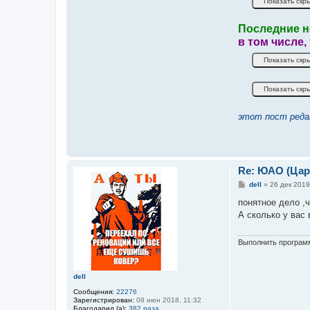
Последние н
в том числе,
этот пост реда
Re: ЮАО (Ца
С
dell
»
26 дек 2019
о
о
понятное дело ,ч
б
А сколько у вас
щ
е
н
и
Выполнить программ
е
dell
Сообщения:
22276
Зарегистрирован:
09 июн 2018, 11:32
Благодарил (а):
382 раза