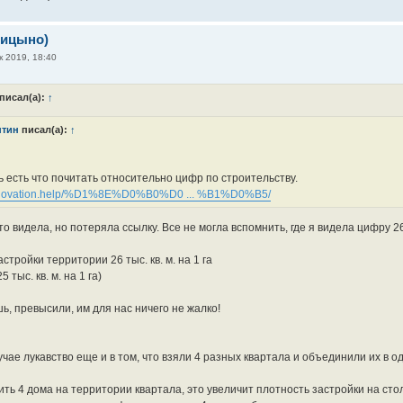
рицыно)
к 2019, 18:40
писал(а):
↑
нтин
писал(а):
↑
ь есть что почитать относительно цифр по строительству.
/renovation.help/%D1%8E%D0%B0%D0 ... %B1%D0%B5/
то видела, но потеряла ссылку. Все не могла вспомнить, где я видела цифру 2
стройки территории 26 тыс. кв. м. на 1 га
5 тыс. кв. м. на 1 га)
ь, превысили, им для нас ничего не жалко!
учае лукавство еще и в том, что взяли 4 разных квартала и объединили их в 
ть 4 дома на территории квартала, это увеличит плотность застройки на стол