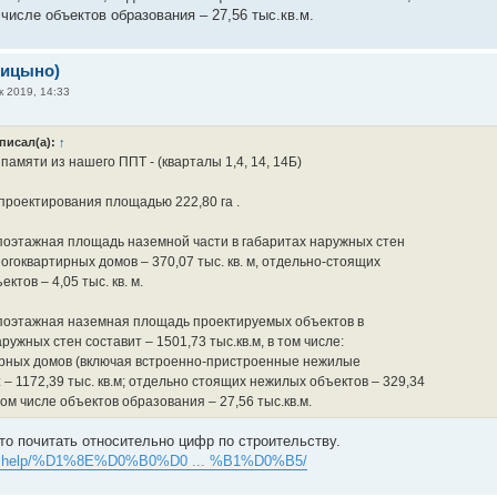
м числе объектов образования – 27,56 тыс.кв.м.
рицыно)
к 2019, 14:33
писал(а):
↑
амяти из нашего ППТ - (кварталы 1,4, 14, 14Б)
проектирования площадью 222,80 га .
оэтажная площадь наземной части в габаритах наружных стен
огоквартирных домов – 370,07 тыс. кв. м, отдельно-стоящих
ктов – 4,05 тыс. кв. м.
оэтажная наземная площадь проектируемых объектов в
ружных стен составит – 1501,73 тыс.кв.м, в том числе:
рных домов (включая встроенно-пристроенные нежилые
– 1172,39 тыс. кв.м; отдельно стоящих нежилых объектов – 329,34
в том числе объектов образования – 27,56 тыс.кв.м.
что почитать относительно цифр по строительству.
tion.help/%D1%8E%D0%B0%D0 ... %B1%D0%B5/