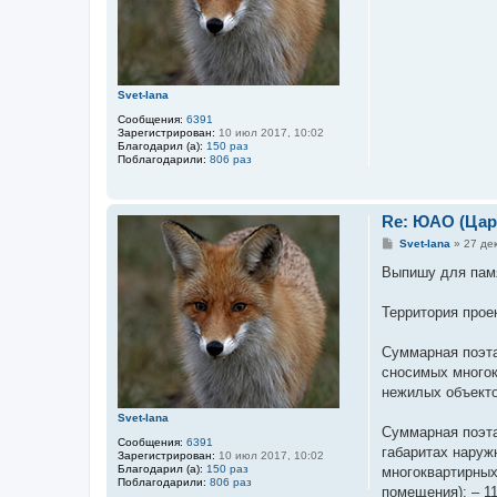
и
е
Svet-lana
Сообщения:
6391
Зарегистрирован:
10 июл 2017, 10:02
Благодарил (а):
150 раз
Поблагодарили:
806 раз
Re: ЮАО (Ца
С
Svet-lana
»
27 дек
о
о
Выпишу для памят
б
щ
е
Территория прое
н
и
е
Суммарная поэта
сносимых многок
нежилых объектов
Svet-lana
Суммарная поэта
Сообщения:
6391
габаритах наружн
Зарегистрирован:
10 июл 2017, 10:02
Благодарил (а):
150 раз
многоквартирных
Поблагодарили:
806 раз
помещения): – 1