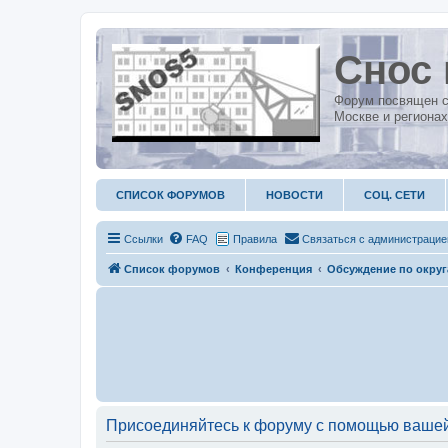
Снос 
Форум посвящен с
Москве и регионах
СПИСОК ФОРУМОВ
НОВОСТИ
СОЦ. СЕТИ
Ссылки
FAQ
Правила
С
в
я
з
а
т
ь
с
я
с
а
д
м
и
н
и
с
т
р
а
ц
и
е
Список форумов
Конференция
Обсуждение по окру
Присоединяйтесь к форуму с помощью вашей