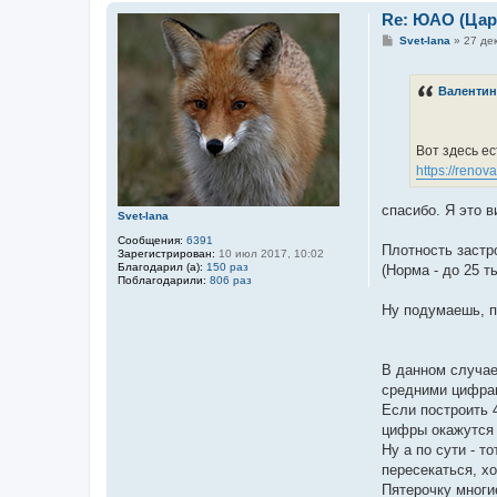
Re: ЮАО (Ца
С
Svet-lana
»
27 дек
о
о
б
Валентин
щ
е
н
и
е
Вот здесь ес
https://ren
спасибо. Я это в
Svet-lana
Сообщения:
6391
Плотность застро
Зарегистрирован:
10 июл 2017, 10:02
Благодарил (а):
150 раз
(Норма - до 25 ты
Поблагодарили:
806 раз
Ну подумаешь, п
В данном случае
средними цифра
Если построить 4
цифры окажутся 
Ну а по сути - т
пересекаться, х
Пятерочку многие