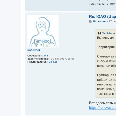
тыс. кв. м, в то
Re: ЮАО (Ца
С
Валентин
»
27 де
о
о
б
Svet-lana
щ
е
Выпишу для п
н
и
е
Территория 
Валентин
Сообщения:
243
Суммарная п
Зарегистрирован:
10 дек 2017, 15:55
сносимых мн
Поблагодарили:
25 раз
нежилых объе
Суммарная п
габаритах на
многокварти
помещения): 
тыс. кв. м, 
Вот здесь есть 
https://renova