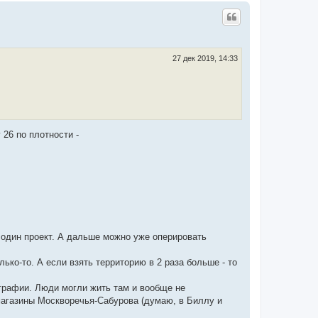
р
н
у
т
ь
с
27 дек 2019, 14:33
я
к
н
а
ч
а
л
 26 по плотности -
у
в один проект. А дальше можно уже оперировать
ько-то. А если взять территорию в 2 раза больше - то
географии. Люди могли жить там и вообще не
 магазины Москворечья-Сабурова (думаю, в Биллу и