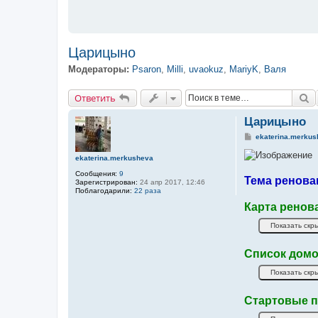
Царицыно
Модераторы:
Psaron
,
Milli
,
uvaokuz
,
MariyK
,
Валя
Ответить
П
О
т
в
е
т
и
т
ь
Царицыно
С
ekaterina.merkus
о
о
ekaterina.merkusheva
б
щ
Сообщения:
9
е
Тема ренова
Зарегистрирован:
24 апр 2017, 12:46
н
Поблагодарили:
22 раза
и
е
Карта ренов
Список домо
Стартовые п