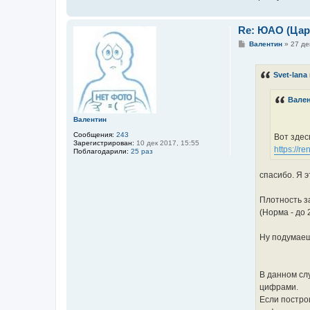
Re: ЮАО (Ца
С
Валентин
»
27 де
о
о
б
Svet-lana
щ
е
н
Вале
и
е
Валентин
Сообщения:
243
Вот здес
Зарегистрирован:
10 дек 2017, 15:55
https:/
Поблагодарили:
25 раз
спасибо. Я э
Плотность за
(Норма - до 2
Ну подумаеш
В данном сл
цифрами.
Если построи