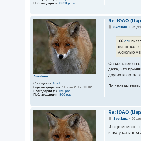
Поблагодарили:
3623 раза
Re: ЮАО (Ца
С
Svet-lana
»
26 дек
о
о
б
dell
писал
щ
е
понятное дел
н
А сколько у
и
е
Он составлен по 
даже, что принци
других кварталов
Svet-lana
Сообщения:
6391
По словам главы
Зарегистрирован:
10 июл 2017, 10:02
Благодарил (а):
150 раз
Поблагодарили:
806 раз
Re: ЮАО (Ца
С
Svet-lana
»
26 дек
о
о
И еще момент - в
б
и получат в итог
щ
е
н