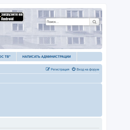
Поиск
ОС ТВ"
НАПИСАТЬ АДМИНИСТРАЦИИ
Р
е
г
и
с
т
р
а
ц
и
я
Вход на форум