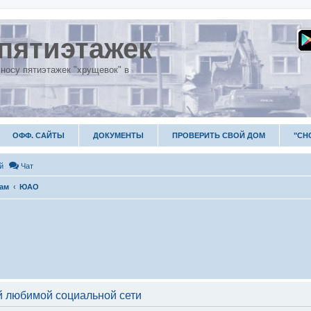
пятиэтажек
носу пятиэтажек "хрущевок" в
ОФФ. САЙТЫ
ДОКУМЕНТЫ
ПРОВЕРИТЬ СВОЙ ДОМ
"СН
й
Чат
гам
ЮАО
 любимой социальной сети