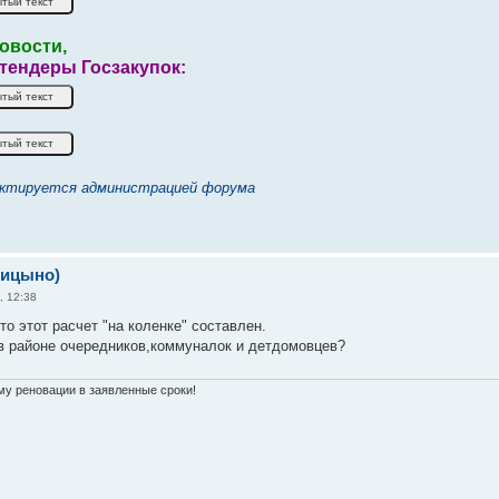
овости,
 тендеры Госзакупок:
ктируется администрацией форума
рицыно)
, 12:38
то этот расчет "на коленке" составлен.
 в районе очередников,коммуналок и детдомовцев?
у реновации в заявленные сроки!