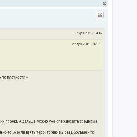
В
е
р
н
у
т
ь
с
27 дек 2019, 14:47
я
к
27 дек 2019, 14:33
н
а
ч
а
л
у
6 по плотности -
один проект. А дальше можно уже оперировать средними
ько-то. А если взять территорию в 2 раза больше - то