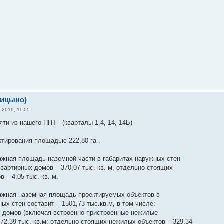
рицыно)
 2019, 11:05
и из нашего ППТ - (кварталы 1,4, 14, 14Б)
ктирования площадью 222,80 га .
жная площадь наземной части в габаритах наружных стен
вартирных домов – 370,07 тыс. кв. м, отдельно-стоящих
 – 4,05 тыс. кв. м.
жная наземная площадь проектируемых объектов в
ых стен составит – 1501,73 тыс.кв.м, в том числе:
 домов (включая встроенно-пристроенные нежилые
172,39 тыс. кв.м; отдельно стоящих нежилых объектов – 329,34