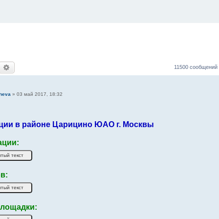
оиск
Расширенный поиск
11500 сообщений
heva
»
03 май 2017, 18:32
ции в районе Царицино ЮАО г. Москвы
ации:
в:
лощадки: