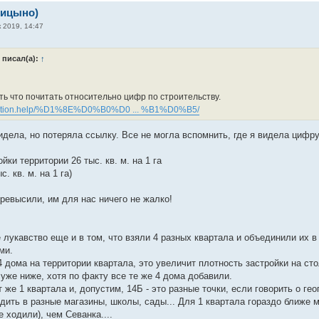
рицыно)
 2019, 14:47
писал(а):
↑
ть что почитать относительно цифр по строительству.
ovation.help/%D1%8E%D0%B0%D0 ... %B1%D0%B5/
идела, но потеряла ссылку. Все не могла вспомнить, где я видела цифру
йки территории 26 тыс. кв. м. на 1 га
с. кв. м. на 1 га)
ревысили, им для нас ничего не жалко!
 лукавство еще и в том, что взяли 4 разных квартала и объединили их 
ми.
 дома на территории квартала, это увеличит плотность застройки на стол
уже ниже, хотя по факту все те же 4 дома добавили.
от же 1 квартала и, допустим, 14Б - это разные точки, если говорить о 
одить в разные магазины, школы, сады... Для 1 квартала гораздо ближе
 ходили), чем Севанка....