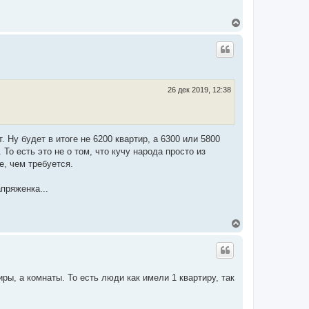
В
е
р
н
у
т
ь
с
26 дек 2019, 12:38
я
к
н
а
ч
 Ну будет в итоге не 6200 квартир, а 6300 или 5800
а
То есть это не о том, что кучу народа просто из
л
е, чем требуется.
у
пряженка...
В
е
р
н
у
т
ры, а комнаты. То есть люди как имели 1 квартиру, так
ь
с
я