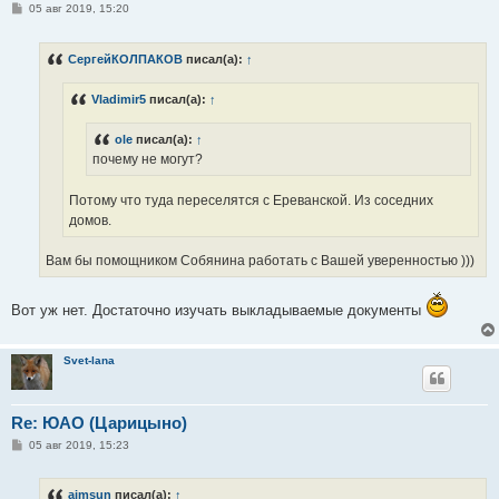
С
05 авг 2019, 15:20
о
о
б
СергейКОЛПАКОВ
писал(а):
↑
щ
е
н
Vladimir5
писал(а):
↑
и
е
ole
писал(а):
↑
почему не могут?
Потому что туда переселятся с Ереванской. Из соседних
домов.
Вам бы помощником Собянина работать с Вашей уверенностью )))
Вот уж нет. Достаточно изучать выкладываемые документы
Svet-lana
Re: ЮАО (Царицыно)
С
05 авг 2019, 15:23
о
о
б
aimsun
писал(а):
↑
щ