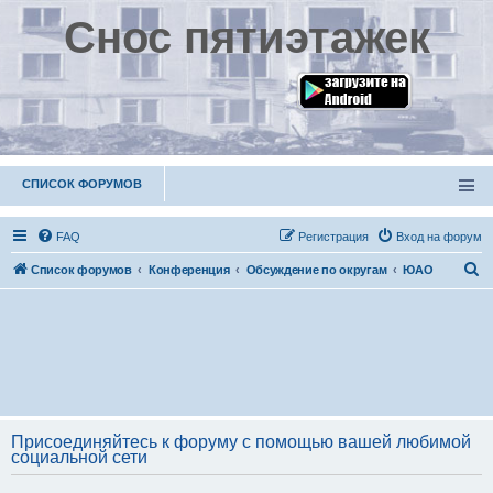
Снос пятиэтажек
СПИСОК ФОРУМОВ
FAQ
Р
е
г
и
с
т
р
а
ц
и
я
Вход на форум
П
Список форумов
Конференция
Обсуждение по округам
ЮАО
о
и
с
к
Присоединяйтесь к форуму с помощью вашей любимой
социальной сети