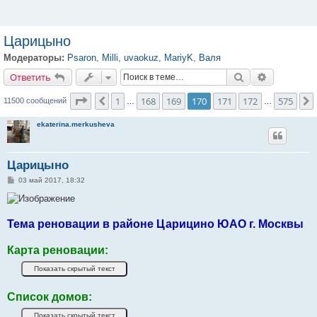
Царицыно
Модераторы:
Psaron
,
Milli
,
uvaokuz
,
MariyK
,
Валя
Ответить
Поиск
Расширенн
О
т
в
е
т
и
т
ь
Страница
170
из
575
1
168
169
170
171
172
575
Пред.
11500 сообщений
…
…
ekaterina.merkusheva
Царицыно
С
03 май 2017, 18:32
о
о
б
щ
е
Тема реновации в районе Царицино ЮАО г. Москвы
н
и
е
Карта реновации:
Список домов: