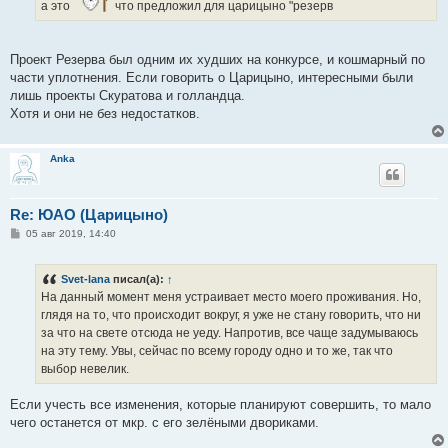
а это
что предложил для царицыно "резерв
Проект Резерва был одним их худших на конкурсе, и кошмарный по
части уплотнения. Если говорить о Царицыно, интересными были
лишь проекты Скуратова и голландца.
Хотя и они не без недостатков.
Anka
Re: ЮАО (Царицыно)
С
05 авг 2019, 14:40
о
о
б
Svet-lana
писал(а):
↑
щ
е
На данный момент меня устраивает место моего проживания. Но,
н
глядя на то, что происходит вокруг, я уже не стану говорить, что ни
и
е
за что на свете отсюда не уеду. Напротив, все чаще задумываюсь
на эту тему. Увы, сейчас по всему городу одно и то же, так что
выбор невелик.
Если учесть все изменения, которые планируют совершить, то мало
чего останется от мкр. с его зелёными двориками.