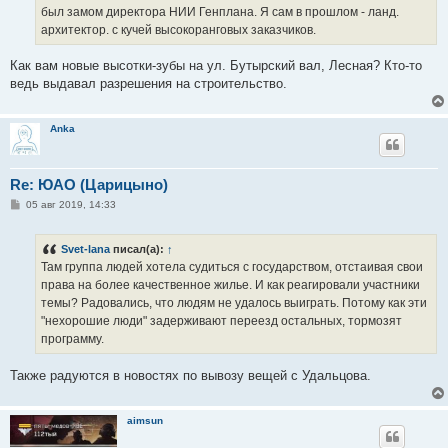
н
был замом директора НИИ Генплана. Я сам в прошлом - ланд.
и
е
архитектор. с кучей высокоранговых заказчиков.
Как вам новые высотки-зубы на ул. Бутырский вал, Лесная? Кто-то
ведь выдавал разрешения на строительство.
Anka
Re: ЮАО (Царицыно)
С
05 авг 2019, 14:33
о
о
б
Svet-lana
писал(а):
↑
щ
е
Там группа людей хотела судиться с государством, отстаивая свои
н
права на более качественное жилье. И как реагировали участники
и
е
темы? Радовались, что людям не удалось выиграть. Потому как эти
"нехорошие люди" задерживают переезд остальных, тормозят
программу.
Также радуются в новостях по вывозу вещей с Удальцова.
aimsun