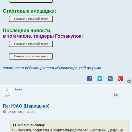
Стартовые площадки:
Последние новости,
в том числе, тендеры Госзакупок:
этот пост редактируется администрацией форума
Поделиться в Facebook
Поделиться в Twitt
Поделиться в
Подели
Anka
Re: ЮАО (Царицыно)
С
05 авг 2019, 14:29
о
о
б
aimsun
писал(а):
↑
щ
е
Я - москвич, родители и родители-родителей - москвичи. Дедушка