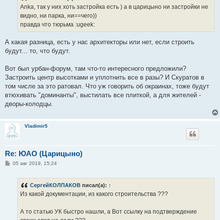
е
Anka, так у них хоть застройка есть ) а в царицыно ни застройки не
н
видно, ни парка, ни==чего))
и
е
правда что тюрьма :ugeek:
А какая разница, есть у нас архитекторы или нет, если строить
будут... то, что будут.
Вот был урбан-форум, там что-то интересного предложили?
Застроить центр высотками и уплотнить все в разы? И Скуратов в
том числе за это ратовал. Что уж говорить об окраинах, тоже будут
втюхивать "доминанты", выстилать все плиткой, а для жителей -
дворы-колодцы.
Vladimir5
Re: ЮАО (Царицыно)
С
05 авг 2019, 15:24
о
о
б
СергейКОЛПАКОВ
писал(а):
↑
щ
е
Из какой документации, из какого строительства ???
н
и
е
А то статью УК быстро нашли, а Вот ссылку на подтверждение