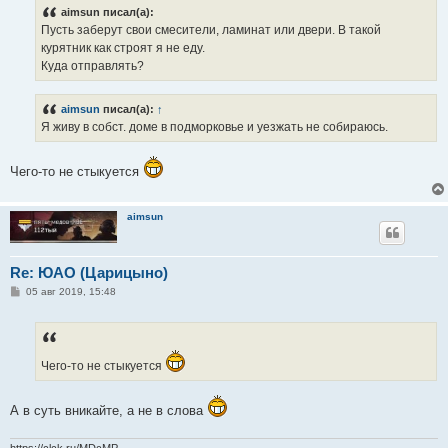
б
aimsun писал(а):
щ
е
Пусть заберут свои смесители, ламинат или двери. В такой
н
курятник как строят я не еду.
и
е
Куда отправлять?
aimsun
писал(а):
↑
Я живу в собст. доме в подморковье и уезжать не собираюсь.
Чего-то не стыкуется
aimsun
Re: ЮАО (Царицыно)
С
05 авг 2019, 15:48
о
о
б
щ
е
н
Чего-то не стыкуется
и
е
А в суть вникайте, а не в слова
https://clck.ru/MDcMP