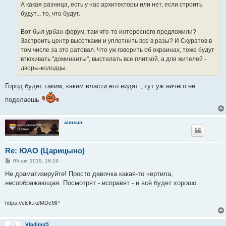
А какая разница, есть у нас архитекторы или нет, если строить
будут... то, что будут.
Вот был урбан-форум, там что-то интересного предложили?
Застроить центр высотками и уплотнить все в разы? И Скуратов в
том числе за это ратовал. Что уж говорить об окраинах, тоже будут
втюхивать "доминанты", выстилать все плиткой, а для жителей -
дворы-колодцы.
Город будет таким, каким власти его видят , тут уж ничего не
поделаешь
aimsun
Re: ЮАО (Царицыно)
С
05 авг 2019, 18:19
о
о
Не драматизируйте! Просто девочка какая-то чертила,
б
несоображающая. Посмотрят - исправят - и всё будет хорошо.
щ
е
н
и
https://clck.ru/MDcMP
е
Vladimir5