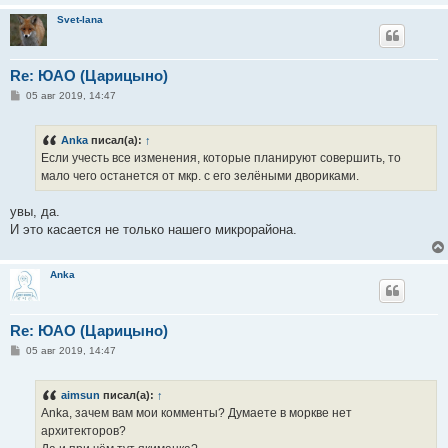
Svet-lana
Re: ЮАО (Царицыно)
С
05 авг 2019, 14:47
о
о
б
Anka
писал(а):
↑
щ
е
Если учесть все изменения, которые планируют совершить, то
н
мало чего останется от мкр. с его зелёными двориками.
и
е
увы, да.
И это касается не только нашего микрорайона.
Anka
Re: ЮАО (Царицыно)
С
05 авг 2019, 14:47
о
о
б
aimsun
писал(а):
↑
щ
е
Anka, зачем вам мои комменты? Думаете в моркве нет
н
архитекторов?
и
е