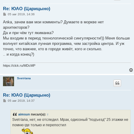
Re: ЮАО (Царицыно)
С
05 авг 2019, 14:36
о
о
Anka, зачем вам мои комменты? Думаете в моркве нет
б
архитекторов?
щ
е
Да и при чём тут якиманка?
н
Мы входим в период технологической сингулярности!)) Меня больше
и
е
волнует китайская лунная программа, чем застройка центра. И уж
точно, что важнее, кто в городе живёт, кого и сколько.
.. и когда конец?)
https://clck.ru/MDcMP
Svet-lana
Re: ЮАО (Царицыно)
С
05 авг 2019, 14:37
о
о
б
aimsun
писал(а):
↑
щ
е
Svet-lana, нет, не отследил. Мрак, одиозный "подъезд" 25 этажки не
н
помню где только и перепостил
и
е