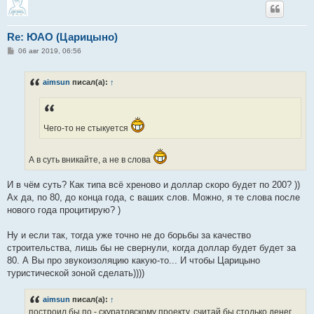
Re: ЮАО (Царицыно)
С
06 авг 2019, 06:56
о
о
б
aimsun
писал(а):
↑
щ
е
н
и
е
Чего-то не стыкуется
А в суть вникайте, а не в слова
И в чём суть? Как типа всё хреново и доллар скоро будет по 200? ))
Ах да, по 80, до конца года, с ваших слов. Можно, я те слова после
нового года процитирую? )
Ну и если так, тогда уже точно не до борьбы за качество
строительства, лишь бы не свернули, когда доллар будет будет за
80. А Вы про звукоизоляцию какую-то... И чтобы Царицыно
туристической зоной сделать))))
aimsun
писал(а):
↑
построил бы по - скуратовскому проекту, считай бы столько денег