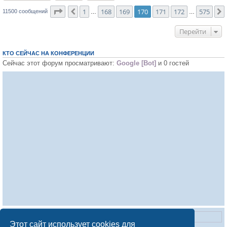
Страница
170
из
575
1
168
169
170
171
172
575
Пред.
11500 сообщений
…
…
Перейти
КТО СЕЙЧАС НА КОНФЕРЕНЦИИ
Сейчас этот форум просматривают:
Google [Bot]
и 0 гостей
Этот сайт использует cookies для