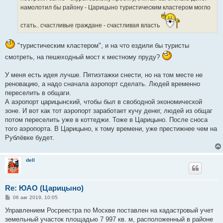
намолотил бы району - Царицыно туристическим кластером могло
стать.. счастливые граждане - счастливая власть
"туристическим кластером", и на что ездили бы туристы
смотреть, на пешеходный мост к местному пруду?
У меня есть идея лучше. Пятиэтажки снести, но на том месте не
реновацию, а надо сначала аэропорт сделать. Людей временно
переселить в общаги.
А аэропорт царицынский, чтобы был в свободной экономической
зоне. И вот как тот аэропорт заработает кучу денег, людей из общаг
потом переселить уже в коттеджи. Тоже в Царицыно. После сноса
того аэропорта. В Царицыно, к тому времени, уже престижнее чем на
Рублёвке будет.
dell
Re: ЮАО (Царицыно)
С
06 авг 2019, 10:05
о
о
Управлением Росреестра по Москве поставлен на кадастровый учет
б
земельный участок площадью 7 997 кв. м, расположенный в районе
щ