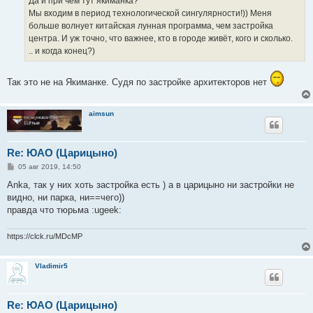
Да и при чём тут якиманка?
Мы входим в период технологической сингулярности!)) Меня
больше волнует китайская лунная программа, чем застройка
центра. И уж точно, что важнее, кто в городе живёт, кого и сколько.
.. и когда конец?)
Так это не на Якиманке. Судя по застройке архитекторов нет
aimsun
Re: ЮАО (Царицыно)
С
05 авг 2019, 14:50
о
о
Anka, так у них хоть застройка есть ) а в царицыно ни застройки не
б
видно, ни парка, ни==чего))
щ
е
правда что тюрьма :ugeek:
н
и
е
https://clck.ru/MDcMP
Vladimir5
Re: ЮАО (Царицыно)