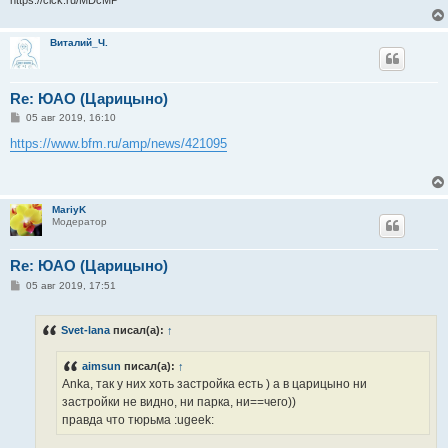
Виталий_Ч.
Re: ЮАО (Царицыно)
С
05 авг 2019, 16:10
о
о
https://www.bfm.ru/amp/news/421095
б
щ
е
н
и
MariyK
е
Модератор
Re: ЮАО (Царицыно)
С
05 авг 2019, 17:51
о
о
б
Svet-lana
писал(а):
↑
щ
е
н
aimsun
писал(а):
↑
и
е
Anka, так у них хоть застройка есть ) а в царицыно ни
застройки не видно, ни парка, ни==чего))
правда что тюрьма :ugeek: