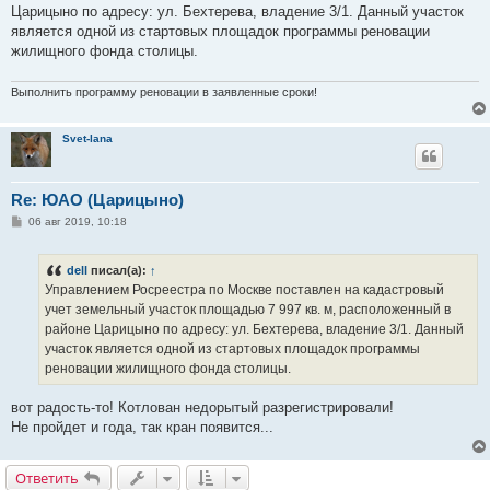
е
Царицыно по адресу: ул. Бехтерева, владение 3/1. Данный участок
н
является одной из стартовых площадок программы реновации
и
е
жилищного фонда столицы.
Выполнить программу реновации в заявленные сроки!
Svet-lana
Re: ЮАО (Царицыно)
С
06 авг 2019, 10:18
о
о
б
dell
писал(а):
↑
щ
е
Управлением Росреестра по Москве поставлен на кадастровый
н
учет земельный участок площадью 7 997 кв. м, расположенный в
и
е
районе Царицыно по адресу: ул. Бехтерева, владение 3/1. Данный
участок является одной из стартовых площадок программы
реновации жилищного фонда столицы.
вот радость-то! Котлован недорытый разрегистрировали!
Не пройдет и года, так кран появится...
Ответить
О
т
в
е
т
и
т
ь