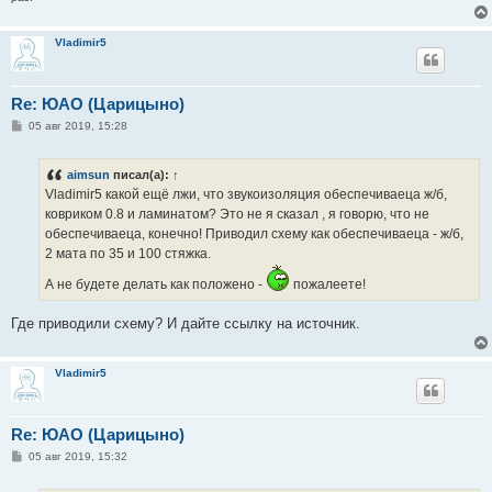
Vladimir5
Re: ЮАО (Царицыно)
С
05 авг 2019, 15:28
о
о
б
aimsun
писал(а):
↑
щ
е
Vladimir5 какой ещё лжи, что звукоизоляция обеспечиваеца ж/б,
н
ковриком 0.8 и ламинатом? Это не я сказал , я говорю, что не
и
е
обеспечиваеца, конечно! Приводил схему как обеспечиваеца - ж/б,
2 мата по 35 и 100 стяжка.
А не будете делать как положено -
пожалеете!
Где приводили схему? И дайте ссылку на источник.
Vladimir5
Re: ЮАО (Царицыно)
С
05 авг 2019, 15:32
о
о