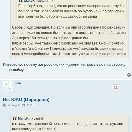
MariyK
писал(а):
↑
и
е
Если сербы строили дома по реновации наверно на пользу бы
пошло, а так , с сербами общались по русски, они по сербски и
все понятно было) оочень дружелюбные люди
Сербы люди хорошие. Но если бы они строили дома по реновации,
это на пользу не пошло бы, потому что домов много, а сербов мало.
Лет через 150 если только всё построили бы.
Какие сербы, уже таджиков с киргизами не хватает. Оно и понятно,
в Москве (и в ближнем Подмосковье уже) каждый бывший пустырь
новым микрорайоном стал. Не хватает уже их, ещё и на реновацию.
Интересно, почему же российских мужчин не призывают на стройку
... не пойму
niko
Re: ЮАО (Царицыно)
С
23 апр 2019, 11:13
о
о
б
MariyK
писал(а):
↑
щ
е
я к тому , что москвичей не так много в городе, а за то, что русские
н
пьют благодарим Петра 1)
и