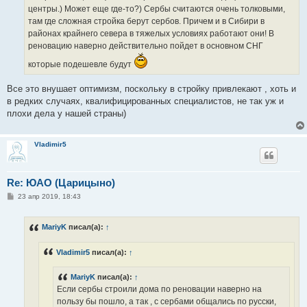
центры.) Может еще где-то?) Сербы считаются очень толковыми,
там где сложная стройка берут сербов. Причем и в Сибири в
районах крайнего севера в тяжелых условиях работают они! В
реновацию наверно действительно пойдет в основном СНГ
которые подешевле будут
Все это внушает оптимизм, поскольку в стройку привлекают , хоть и
в редких случаях, квалифицированных специалистов, не так уж и
плохи дела у нашей страны)
Vladimir5
Re: ЮАО (Царицыно)
С
23 апр 2019, 18:43
о
о
б
MariyK
писал(а):
↑
щ
е
н
Vladimir5
писал(а):
↑
и
е
MariyK
писал(а):
↑
Если сербы строили дома по реновации наверно на
пользу бы пошло, а так , с сербами общались по русски,