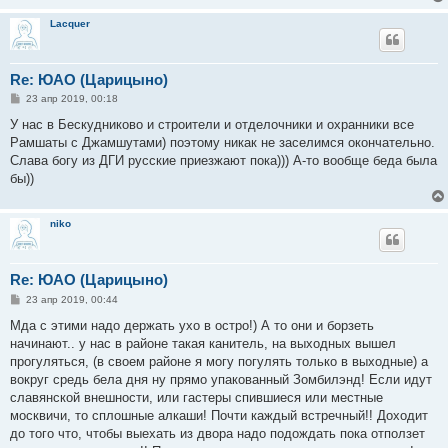
н
и
Lacquer
е
Re: ЮАО (Царицыно)
С
23 апр 2019, 00:18
о
о
У нас в Бескудниково и строители и отделочники и охранники все
б
Рамшаты с Джамшутами) поэтому никак не заселимся окончательно.
щ
е
Слава богу из ДГИ русские приезжают пока))) А-то вообще беда была
н
бы))
и
е
niko
Re: ЮАО (Царицыно)
С
23 апр 2019, 00:44
о
о
Мда с этими надо держать ухо в остро!) А то они и борзеть
б
начинают.. у нас в районе такая канитель, на выходных вышел
щ
е
прогуляться, (в своем районе я могу погулять только в выходные) а
н
вокруг средь бела дня ну прямо упакованный Зомбилэнд! Если идут
и
е
славянской внешности, или гастеры спившиеся или местные
москвичи, то сплошные алкаши! Почти каждый встречный!! Доходит
до того что, чтобы выехать из двора надо подождать пока отползет