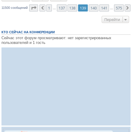
Страница
139
из
575
1
137
138
139
140
141
575
Пред.
11500 сообщений
…
…
Перейти
КТО СЕЙЧАС НА КОНФЕРЕНЦИИ
Сейчас этот форум просматривают: нет зарегистрированных
пользователей и 1 гость