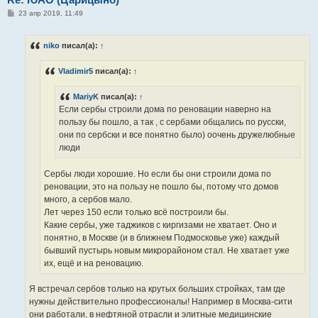
С
23 апр 2019, 11:49
о
о
б
niko
писал(а):
↑
щ
е
н
Vladimir5
писал(а):
↑
и
е
MariyK
писал(а):
↑
Если сербы строили дома по реновации наверно на
пользу бы пошло, а так , с сербами общались по русски,
они по сербски и все понятно было) оочень дружелюбные
люди
Сербы люди хорошие. Но если бы они строили дома по
реновации, это на пользу не пошло бы, потому что домов
много, а сербов мало.
Лет через 150 если только всё построили бы.
Какие сербы, уже таджиков с киргизами не хватает. Оно и
понятно, в Москве (и в ближнем Подмосковье уже) каждый
бывший пустырь новым микрорайоном стал. Не хватает уже
их, ещё и на реновацию.
Я встречал сербов только на крутых больших стройках, там где
нужны действительно профессионалы! Например в Москва-сити
они работали, в нефтяной отрасли и элитные медицинские