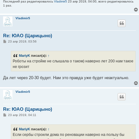
Последний раз редактировалось
Vladimir5
23 апр 2019, 04:00, всего редактировалось
1 раз.
Vladimir5
Re: ЮАО (Царицыно)
С
23 апр 2019, 03:56
о
о
б
MariyK
писал(а):
↑
щ
е
Роботы на стройке не слышала о таком) наверно лет 200 нам такое
н
не грозит
и
е
Да лет через 20-30 будет. Нам это правда уже будет неактуально.
Vladimir5
Re: ЮАО (Царицыно)
С
23 апр 2019, 04:11
о
о
б
MariyK
писал(а):
↑
щ
е
Если сербы строили дома по реновации наверно на пользу бы
н