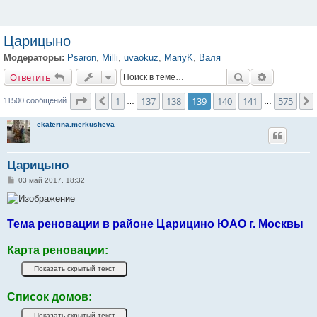
Царицыно
Модераторы:
Psaron
,
Milli
,
uvaokuz
,
MariyK
,
Валя
Ответить
Поиск
Расширенн
О
т
в
е
т
и
т
ь
Страница
139
из
575
1
137
138
139
140
141
575
Пред.
11500 сообщений
…
…
ekaterina.merkusheva
Царицыно
С
03 май 2017, 18:32
о
о
б
щ
е
Тема реновации в районе Царицино ЮАО г. Москвы
н
и
е
Карта реновации:
Список домов: