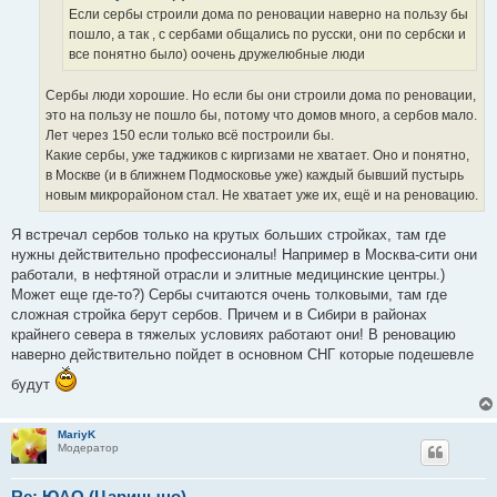
е
Если сербы строили дома по реновации наверно на пользу бы
пошло, а так , с сербами общались по русски, они по сербски и
все понятно было) оочень дружелюбные люди
Сербы люди хорошие. Но если бы они строили дома по реновации,
это на пользу не пошло бы, потому что домов много, а сербов мало.
Лет через 150 если только всё построили бы.
Какие сербы, уже таджиков с киргизами не хватает. Оно и понятно,
в Москве (и в ближнем Подмосковье уже) каждый бывший пустырь
новым микрорайоном стал. Не хватает уже их, ещё и на реновацию.
Я встречал сербов только на крутых больших стройках, там где
нужны действительно профессионалы! Например в Москва-сити они
работали, в нефтяной отрасли и элитные медицинские центры.)
Может еще где-то?) Сербы считаются очень толковыми, там где
сложная стройка берут сербов. Причем и в Сибири в районах
крайнего севера в тяжелых условиях работают они! В реновацию
наверно действительно пойдет в основном СНГ которые подешевле
будут
MariyK
Модератор
Re: ЮАО (Царицыно)