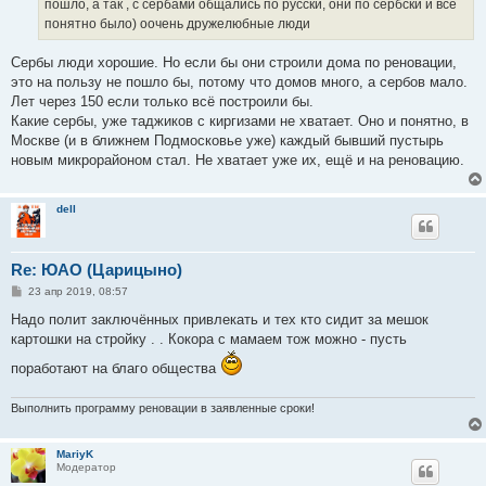
пошло, а так , с сербами общались по русски, они по сербски и все
и
е
понятно было) оочень дружелюбные люди
Сербы люди хорошие. Но если бы они строили дома по реновации,
это на пользу не пошло бы, потому что домов много, а сербов мало.
Лет через 150 если только всё построили бы.
Какие сербы, уже таджиков с киргизами не хватает. Оно и понятно, в
Москве (и в ближнем Подмосковье уже) каждый бывший пустырь
новым микрорайоном стал. Не хватает уже их, ещё и на реновацию.
dell
Re: ЮАО (Царицыно)
С
23 апр 2019, 08:57
о
о
Надо полит заключённых привлекать и тех кто сидит за мешок
б
картошки на стройку . . Кокора с мамаем тож можно - пусть
щ
е
поработают на благо общества
н
и
е
Выполнить программу реновации в заявленные сроки!
MariyK
Модератор