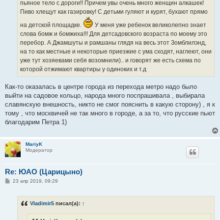
пьяное тело с дороги!! Причем увы очень много женщин алкашек!
Пиво хлещут как газировку! С детьми гуляют и курят, бухают прямо
на детской площадке.
У меня уже ребенок великолепно знает
слова бомж и бомжиха!!! Для детсадовского возраста по моему это
перебор. А Джамшуты и рамшаны глядя на весь этот Зомблилэнд,
на то как местные и некоторые приезжие с ума сходят, наглеют, они
уже тут хозяевами себя возомнили).. и говорят же есть схема по
которой отжимают квартиры у одиноких и т.д
Как-то оказалась в центре города из перехода метро надо было
выйти на садовое кольцо, народа много поспрашивала , выбирала
славянскую внешность, никто не смог пояснить в какую сторону) , я к
тому , что москвичей не так много в городе, а за то, что русские пьют
благодарим Петра 1)
MariyK
Модератор
Re: ЮАО (Царицыно)
С
23 апр 2019, 09:29
о
о
б
Vladimir5
писал(а):
↑
щ
е
н