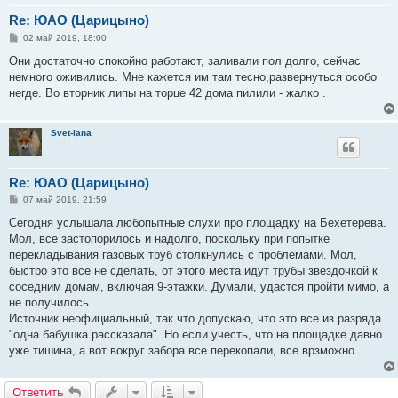
Re: ЮАО (Царицыно)
С
02 май 2019, 18:00
о
о
Они достаточно спокойно работают, заливали пол долго, сейчас
б
немного оживились. Мне кажется им там тесно,развернуться особо
щ
е
негде. Во вторник липы на торце 42 дома пилили - жалко .
н
и
е
Svet-lana
Re: ЮАО (Царицыно)
С
07 май 2019, 21:59
о
о
Сегодня услышала любопытные слухи про площадку на Бехетерева.
б
Мол, все застопорилось и надолго, поскольку при попытке
щ
е
перекладывания газовых труб столкнулись с проблемами. Мол,
н
быстро это все не сделать, от этого места идут трубы звездочкой к
и
е
соседним домам, включая 9-этажки. Думали, удастся пройти мимо, а
не получилось.
Источник неофициальный, так что допускаю, что это все из разряда
"одна бабушка рассказала". Но если учесть, что на площадке давно
уже тишина, а вот вокруг забора все перекопали, все врзможно.
Ответить
О
т
в
е
т
и
т
ь