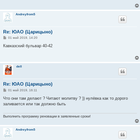
щ
е
н
и
Andreyfrom5
е
Re: ЮАО (Царицыно)
С
01 май 2019, 14:20
о
о
Кавказский бульвар 40-42
б
щ
е
н
и
dell
е
Re: ЮАО (Царицыно)
С
01 май 2019, 16:11
о
о
Что они там делают ? Читают молитву ? )) нулёвка как то дорого
б
заливается или так должно быть
щ
е
н
и
Выполнить программу реновации в заявленные сроки!
е
Andreyfrom5