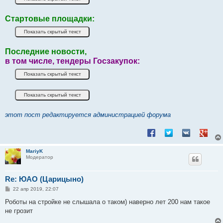
Стартовые площадки:
Последние новости,
в том числе, тендеры Госзакупок:
этот пост редактируется администрацией форума
Поделиться в Facebook
Поделиться в Twitt
Поделиться в
Подели
MariyK
Модератор
Re: ЮАО (Царицыно)
С
22 апр 2019, 22:07
о
о
Роботы на стройке не слышала о таком) наверно лет 200 нам такое
б
не грозит
щ
е