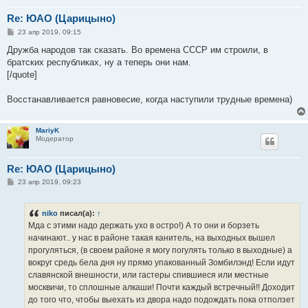
Re: ЮАО (Царицыно)
С
23 апр 2019, 09:15
о
о
Дружба народов так сказать. Во времена СССР им строили, в
б
братских республиках, ну а теперь они нам.
щ
е
[/quote]
н
и
е
Восстанавливается равновесие, когда наступили трудные времена)
MariyK
Модератор
Re: ЮАО (Царицыно)
С
23 апр 2019, 09:23
о
о
б
niko
писал(а):
↑
щ
е
Мда с этими надо держать ухо в остро!) А то они и борзеть
н
начинают.. у нас в районе такая канитель, на выходных вышел
и
е
прогуляться, (в своем районе я могу погулять только в выходные) а
вокруг средь бела дня ну прямо упакованный Зомбилэнд! Если идут
славянской внешности, или гастеры спившиеся или местные
москвичи, то сплошные алкаши! Почти каждый встречный!! Доходит
до того что, чтобы выехать из двора надо подождать пока отползет