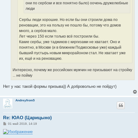
они по сербски и все понятно было) оочень дружелюбные
люди
Сербы люди хорошие. Но если бы они строили дома по
реновации, это на пользу не пошло бы, потому что домов
много, а сербов мало.
Лет через 150 если только всё построили бы.
Какие сербы, уже таджиков с киргизами не хватает. Оно и
понятно, в Москве (и в ближнем Подмосковье уже) каждый
бывший пустырь новым микрорайоном стал. Не хватает уже
их, ещё и на реновацию.
Интересно, почему же российских мужчин не призывают на стройку
... не пойму
Нет у нас такой формы призыва)) А добровольно не пойдут)
Andreyfrom5
Re: ЮАО (Царицыно)
С
01 май 2019, 14:19
о
о
б