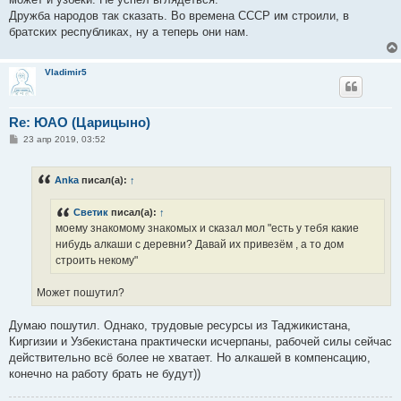
Дружба народов так сказать. Во времена СССР им строили, в
братских республиках, ну а теперь они нам.
Vladimir5
Re: ЮАО (Царицыно)
С
23 апр 2019, 03:52
о
о
б
Anka
писал(а):
↑
щ
е
н
Светик
писал(а):
↑
и
е
моему знакомому знакомых и сказал мол "есть у тебя какие
нибудь алкаши с деревни? Давай их привезём , а то дом
строить некому"
Может пошутил?
Думаю пошутил. Однако, трудовые ресурсы из Таджикистана,
Киргизии и Узбекистана практически исчерпаны, рабочей силы сейчас
действительно всё более не хватает. Но алкашей в компенсацию,
конечно на работу брать не будут))