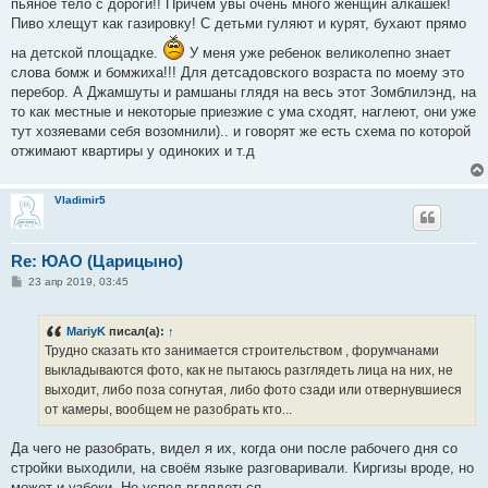
пьяное тело с дороги!! Причем увы очень много женщин алкашек!
Пиво хлещут как газировку! С детьми гуляют и курят, бухают прямо
на детской площадке.
У меня уже ребенок великолепно знает
слова бомж и бомжиха!!! Для детсадовского возраста по моему это
перебор. А Джамшуты и рамшаны глядя на весь этот Зомблилэнд, на
то как местные и некоторые приезжие с ума сходят, наглеют, они уже
тут хозяевами себя возомнили).. и говорят же есть схема по которой
отжимают квартиры у одиноких и т.д
Vladimir5
Re: ЮАО (Царицыно)
С
23 апр 2019, 03:45
о
о
б
MariyK
писал(а):
↑
щ
е
Трудно сказать кто занимается строительством , форумчанами
н
выкладываются фото, как не пытаюсь разглядеть лица на них, не
и
е
выходит, либо поза согнутая, либо фото сзади или отвернувшиеся
от камеры, вообщем не разобрать кто...
Да чего не разобрать, видел я их, когда они после рабочего дня со
стройки выходили, на своём языке разговаривали. Киргизы вроде, но
может и узбеки. Не успел вглядеться.