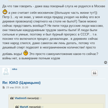
е
Да что там говорить - даже ваш покорный слуга не родился в Москве
а уже считает себя москвичом ((большую часть жизни тут!))
Петр 1...ну не знаю, у меня когда прадед уходил на войну его вся
деревня провожала) спиртного на столе не было!!) Такое можно
сейчас представить вообще?! Не пили тогда русские люди массово,
они тяжелым каждодневным трудом заняты были! И люди были
сильные и умные, поэтому и был бурный прогресс в СССР... т.е.
похоже что включился процесс деэвалюции.. в деревнях сейчас
тоже народ спился, даже самогон им лень делать, потому что
дешевый спирт подвозят в неограниченном количестве! просто
добавь воды!
Это просто самоуничтожение какое-то сейчас?
войны нет, а вымирание полным ходом
niko
Re: ЮАО (Царицыно)
С
23 апр 2019, 11:20
о
о
б
Vladimir5
писал(а):
↑
щ
е
н
MariyK
писал(а):
↑
и