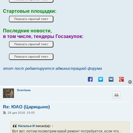
Стартовые площадки:
Последние новости,
в том числе, тендеры Госзакупок:
этот пост редактируется администрацией форума
Поделиться в Facebook
Поделиться в Twitt
Поделиться в
Подели
Svet-lana
Re: ЮАО (Царицыно)
С
28 дек 2018, 15:05
о
о
б
Наталья И
писал(а):
↑
щ
е
Вот вот, потом посмотрим какой ремонт потребуется, если что..