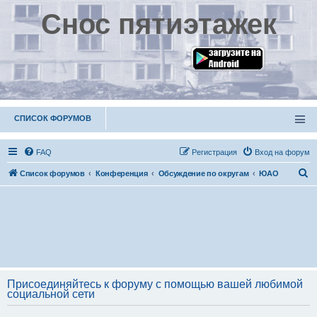
Снос пятиэтажек
СПИСОК ФОРУМОВ
FAQ
Р
е
г
и
с
т
р
а
ц
и
я
Вход на форум
П
Список форумов
Конференция
Обсуждение по округам
ЮАО
о
и
с
к
Присоединяйтесь к форуму с помощью вашей любимой
социальной сети