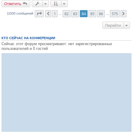
Ответить
О
т
в
е
т
и
т
ь
Страница
84
из
575
1
82
83
84
85
86
575
Пред.
Сле
11500 сообщений
…
…
Перейти
КТО СЕЙЧАС НА КОНФЕРЕНЦИИ
Сейчас этот форум просматривают: нет зарегистрированных
пользователей и 0 гостей