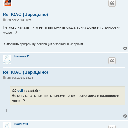
Re: ЮАО (Царицыно)
С
28 дек 2018, 18:50
о
о
Не могу качать , кто нить выложить сюда эскиз дома и планировки
б
может ?
щ
е
н
и
Выполнить программу реновации в заявленные сроки!
е
Наталья И
Re: ЮАО (Царицыно)
С
28 дек 2018, 18:53
о
о
б
dell
писал(а):
↑
щ
е
Не могу качать , кто нить выложить сюда эскиз дома и планировки
н
может ?
и
е
+1
Валентин