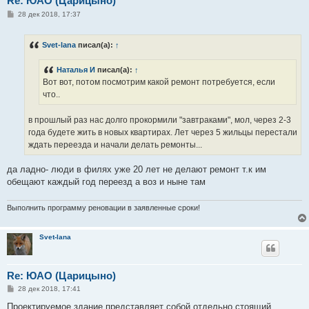
Re: ЮАО (Царицыно)
С
28 дек 2018, 17:37
о
о
б
Svet-lana
писал(а):
↑
щ
е
н
Наталья И
писал(а):
↑
и
е
Вот вот, потом посмотрим какой ремонт потребуется, если
что..
в прошлый раз нас долго прокормили "завтраками", мол, через 2-3
года будете жить в новых квартирах. Лет через 5 жильцы перестали
ждать переезда и начали делать ремонты...
да ладно- люди в филях уже 20 лет не делают ремонт т.к им
обещают каждый год переезд а воз и ныне там
Выполнить программу реновации в заявленные сроки!
Svet-lana
Re: ЮАО (Царицыно)
С
28 дек 2018, 17:41
о
о
Проектируемое здание представляет собой отдельно стоящий