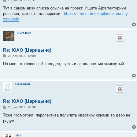
28 дек 2018, 17:57
о
о
Тут в самом низу списка ссылка на проект. Ищите Архитектурные
б
решения, там есть планировки -
https://fr.mos.ru/zakupki/dokumenty-
щ
е
zakupok/
н
и
е
Svet-lana
Re: ЮАО (Царицыно)
С
28 дек 2018, 18:08
о
о
По мне - откровенный колодец, пусть и не полностью замкнутый
б
щ
е
н
и
Валентин
е
Re: ЮАО (Царицыно)
С
28 дек 2018, 18:39
о
о
Тоже посмотрел, перспектива получить квартиру окнами во двор не
б
радует
щ
е
н
и
dell
е