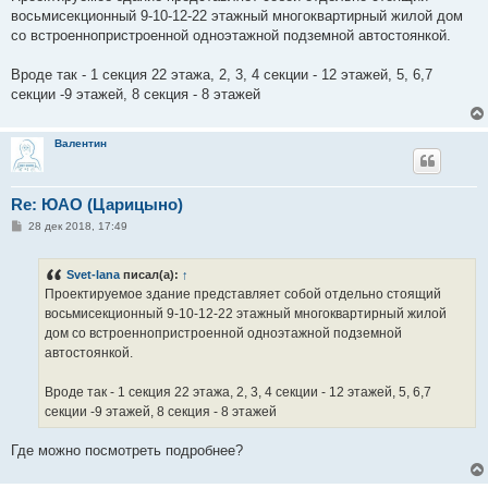
б
восьмисекционный 9-10-12-22 этажный многоквартирный жилой дом
щ
е
со встроеннопристроенной одноэтажной подземной автостоянкой.
н
и
е
Вроде так - 1 секция 22 этажа, 2, 3, 4 секции - 12 этажей, 5, 6,7
секции -9 этажей, 8 секция - 8 этажей
Валентин
Re: ЮАО (Царицыно)
С
28 дек 2018, 17:49
о
о
б
Svet-lana
писал(а):
↑
щ
е
Проектируемое здание представляет собой отдельно стоящий
н
восьмисекционный 9-10-12-22 этажный многоквартирный жилой
и
е
дом со встроеннопристроенной одноэтажной подземной
автостоянкой.
Вроде так - 1 секция 22 этажа, 2, 3, 4 секции - 12 этажей, 5, 6,7
секции -9 этажей, 8 секция - 8 этажей
Где можно посмотреть подробнее?