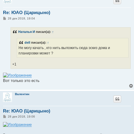
Re: ЮАО (Царицыно)
С
28 дек 2018, 19:04
о
о
б
Наталья И
писал(а):
↑
щ
е
н
dell
писал(а):
↑
и
е
Не могу качать , кто нить выложить сюда эскиз дома и
планировки может ?
+1
Вот только это есть
Валентин
Re: ЮАО (Царицыно)
С
28 дек 2018, 19:06
о
о
б
щ