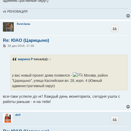
административный округ)
vk РЕНОВАЦИЯ
Svet-lana
Re: ЮАО (Царицыно)
С
28 дек 2018, 17:30
о
о
б
марина Р
писал(а):
↑
щ
е
н
и
е
у вас новый проект дома появился -
г. Москва, район
"Царицыно", улица Каспийская вл. 28, корп. 4 (Южный
административный округ)
все-таки успели до нг! Каждый день мониторила, сегодня ушла с
работы раньше - и на тебе!
dell