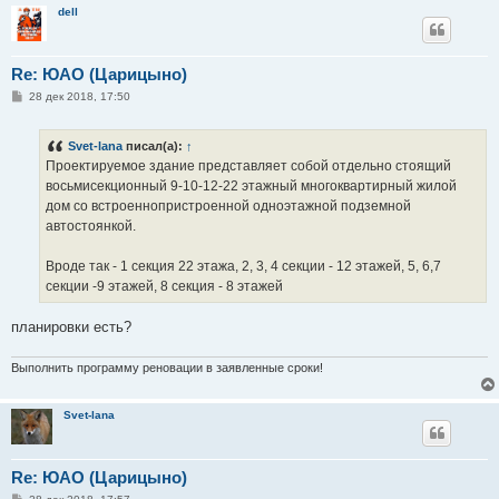
dell
Re: ЮАО (Царицыно)
С
28 дек 2018, 17:50
о
о
б
Svet-lana
писал(а):
↑
щ
е
Проектируемое здание представляет собой отдельно стоящий
н
восьмисекционный 9-10-12-22 этажный многоквартирный жилой
и
е
дом со встроеннопристроенной одноэтажной подземной
автостоянкой.
Вроде так - 1 секция 22 этажа, 2, 3, 4 секции - 12 этажей, 5, 6,7
секции -9 этажей, 8 секция - 8 этажей
планировки есть?
Выполнить программу реновации в заявленные сроки!
Svet-lana
Re: ЮАО (Царицыно)
С