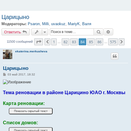
Царицыно
Модераторы:
Psaron
,
Milli
,
uvaokuz
,
MariyK
,
Валя
Ответить
Поиск
Расширенн
О
т
в
е
т
и
т
ь
Страница
84
из
575
1
82
83
84
85
86
575
Пред.
Сле
11500 сообщений
…
…
ekaterina.merkusheva
Царицыно
С
03 май 2017, 18:32
о
о
б
щ
е
Тема реновации в районе Царицино ЮАО г. Москвы
н
и
е
Карта реновации:
Список домов: