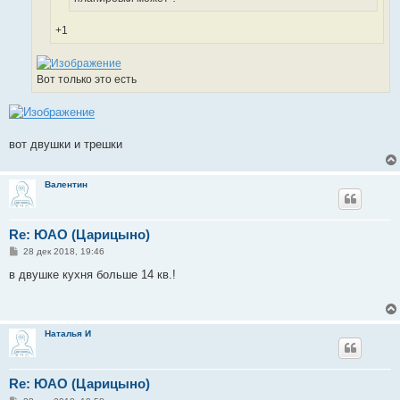
+1
Вот только это есть
вот двушки и трешки
Валентин
Re: ЮАО (Царицыно)
С
28 дек 2018, 19:46
о
о
в двушке кухня больше 14 кв.!
б
щ
е
н
и
Наталья И
е
Re: ЮАО (Царицыно)