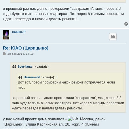
н
и
е
в прошлый раз нас долго прокормили "завтраками", мол, через 2-3
года будете жить в новых квартирах. Лет через 5 жильцы перестали
ждать переезда и начали делать ремонты...
марина Р
Re: ЮАО (Царицыно)
С
28 дек 2018, 17:19
о
о
б
Svet-lana
писал(а):
↑
щ
е
н
Наталья И
писал(а):
↑
и
е
Вот вот, потом посмотрим какой ремонт потребуется, если
что..
в прошлый раз нас долго прокормили "завтраками", мол, через 2-3
года будете жить в новых квартирах. Лет через 5 жильцы перестали
ждать переезда и начали делать ремонты...
у вас новый проект дома появился -
г. Москва, район
"Царицыно", улица Каспийская вл. 28, корп. 4 (Южный