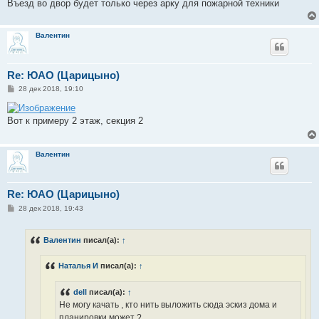
е
Въезд во двор будет только через арку для пожарной техники
н
и
е
Валентин
Re: ЮАО (Царицыно)
С
28 дек 2018, 19:10
о
о
б
Вот к примеру 2 этаж, секция 2
щ
е
н
и
Валентин
е
Re: ЮАО (Царицыно)
С
28 дек 2018, 19:43
о
о
б
Валентин
писал(а):
↑
щ
е
н
Наталья И
писал(а):
↑
и
е
dell
писал(а):
↑
Не могу качать , кто нить выложить сюда эскиз дома и
планировки может ?