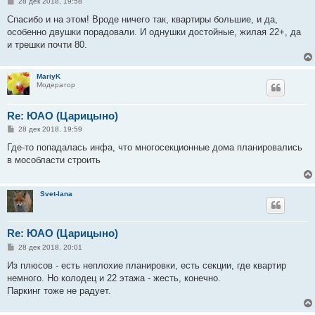
С
28 дек 2018, 19:58
о
о
Спасибо и на этом! Вроде ничего так, квартиры большие, и да,
б
особенно двушки порадовали. И однушки достойные, жилая 22+, да
щ
е
и трешки почти 80.
н
и
е
MariyK
Модератор
Re: ЮАО (Царицыно)
С
28 дек 2018, 19:59
о
о
Где-то попадалась инфа, что многосекционные дома планировались
б
в мособласти строить
щ
е
н
и
Svet-lana
е
Re: ЮАО (Царицыно)
С
28 дек 2018, 20:01
о
о
Из плюсов - есть неплохие планировки, есть секции, где квартир
б
немного. Но колодец и 22 этажа - жесть, конечно.
щ
е
Паркинг тоже не радует.
н
и
е