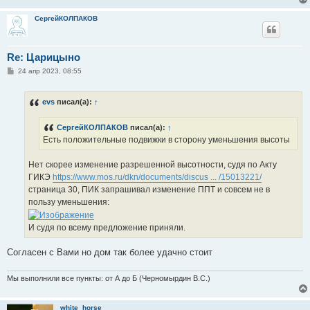
СергейКОЛПАКОВ
Re: Царицыно
С
24 апр 2023, 08:55
о
о
б
evs
писал(а):
↑
щ
е
н
СергейКОЛПАКОВ
писал(а):
↑
и
е
Есть положительные подвижки в сторону уменьшения высоты
Нет скорее изменение разрешенной высотности, судя по Акту
ГИКЭ
https://www.mos.ru/dkn/documents/discus ... /15013221/
страница 30, ПИК запрашивал изменение ППТ и совсем не в
пользу уменьшения:
И судя по всему предложение приняли.
Согласен с Вами но дом так более удачно стоит
Мы выполнили все пункты: от А до Б (Черномырдин В.С.)
white_horse