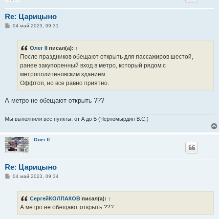
Re: Царицыно
С
04 май 2023, 09:31
о
о
б
Олег II
писал(а):
↑
щ
е
После праздников обещают открыть для пассажиров шестой,
н
ранее закупоренный вход в метро, который рядом с
и
е
метрополитеновским зданием.
Оффтоп, но все равно приятно.
А метро не обещают открыть ???
Мы выполнили все пункты: от А до Б (Черномырдин В.С.)
Олег II
Re: Царицыно
С
04 май 2023, 09:34
о
о
б
СергейКОЛПАКОВ
писал(а):
↑
щ
е
А метро не обещают открыть ???
н
и