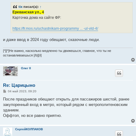
о
б
tix
писал(а):
↑
щ
е
Ереванская ул., 4
н
Карточка дома на сайте ФР:
и
е
https://fr.mos.ru/uchastnikam-programmy ... -ul-vld-4/
и даже ввод в 2024 году обещают, сказочные люди.
[*][*]Не важно, насколько медленно ты движешься, главное, что ты не
останавливаешься [/b][/i]
Олег II
Re: Царицыно
С
04 май 2023, 09:20
о
о
После праздников обещают открыть для пассажиров шестой, ранее
б
закупоренный вход в метро, который рядом с метрополитеновским
щ
е
зданием.
н
Оффтоп, но все равно приятно.
и
е
СергейКОЛПАКОВ