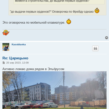
момента строительства, до выдачи первых орденов?
"до выдачи первых орденов?" Оговорочка по Фрейду однако
Это оговорочка по мобильной клавиатуре.
Kasoblanka
Re: Царицыно
С
20 апр 2023, 12:08
о
о
Активно ломаю дома рядом в Эльбрусом
б
щ
е
н
и
е