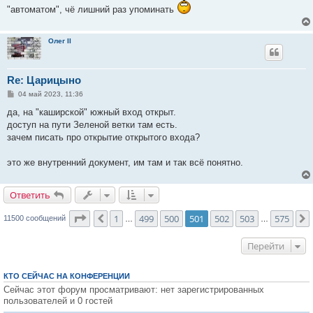
"автоматом", чё лишний раз упоминать
Олег II
Re: Царицыно
С
04 май 2023, 11:36
о
о
да, на "каширской" южный вход открыт.
б
доступ на пути Зеленой ветки там есть.
щ
е
зачем писать про открытие открытого входа?
н
и
е
это же внутренний документ, им там и так всё понятно.
Ответить
О
т
в
е
т
и
т
ь
Страница
501
из
575
1
499
500
501
502
503
575
Пред.
11500 сообщений
…
…
Перейти
КТО СЕЙЧАС НА КОНФЕРЕНЦИИ
Сейчас этот форум просматривают: нет зарегистрированных
пользователей и 0 гостей