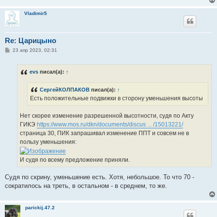
Vladimir5
Re: Царицыно
С
23 апр 2023, 02:31
о
о
б
evs
писал(а):
↑
щ
е
н
СергейКОЛПАКОВ
писал(а):
↑
и
е
Есть положительные подвижки в сторону уменьшения высоты
Нет скорее изменение разрешенной высотности, судя по Акту
ГИКЭ
https://www.mos.ru/dkn/documents/discus ... /15013221/
страница 30, ПИК запрашивал изменение ППТ и совсем не в
пользу уменьшения:
И судя по всему предложение приняли.
Судя по скрину, уменьшение есть. Хотя, небольшое. То что 70 -
сократилось на треть, в остальном - в среднем, то же.
parickij.47.2