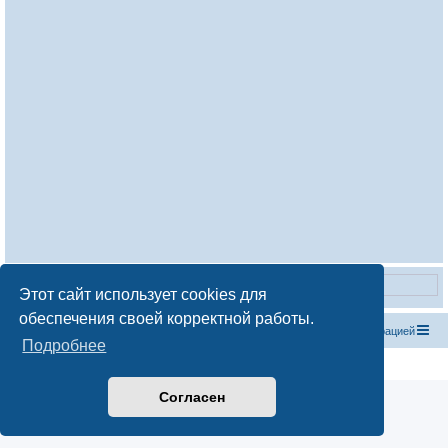
Этот сайт использует cookies для
обеспечения своей корректной работы.
Список форумов
С
в
я
з
а
т
ь
с
я
с
а
д
м
и
н
и
с
т
р
а
ц
и
е
й
Подробнее
Создано на основе
phpBB
® Forum Software © phpBB Limited
Русская поддержка phpBB
Согласен