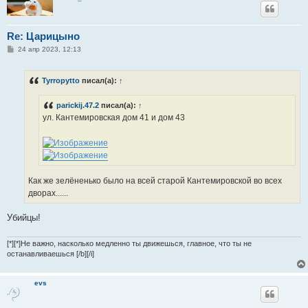
Re: Царицыно
С
24 апр 2023, 12:13
о
о
б
Tyrropytto
писал(а):
↑
щ
е
н
parickij.47.2
писал(а):
↑
и
е
ул. Кантемировская дом 41 и дом 43
Как же зелёненько было на всей старой Кантемировской во всех
дворах......
Убийцы!
[*][*]Не важно, насколько медленно ты движешься, главное, что ты не
останавливаешься [/b][/i]
evs