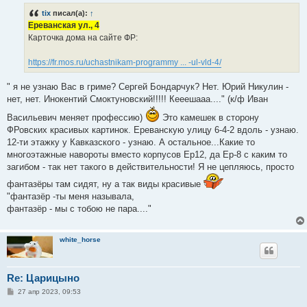
б
tix
писал(а):
↑
щ
е
Ереванская ул., 4
н
Карточка дома на сайте ФР:
и
е
https://fr.mos.ru/uchastnikam-programmy ... -ul-vld-4/
" я не узнаю Вас в гриме? Сергей Бондарчук? Нет. Юрий Никулин -
нет, нет. Инокентий Смоктуновский!!!!! Кееешааа...." (к/ф Иван
Васильевич меняет профессию)
Это камешек в сторону
ФРовских красивых картинок. Ереванскую улицу 6-4-2 вдоль - узнаю.
12-ти этажку у Кавказского - узнаю. А остальное...Какие то
многоэтажные навороты вместо корпусов Ер12, да Ер-8 с каким то
загибом - так нет такого в действительности! Я не цепляюсь, просто
фантазёры там сидят, ну а так виды красивые
"фантазёр -ты меня называла,
фантазёр - мы с тобою не пара...."
white_horse
Re: Царицыно
С
27 апр 2023, 09:53
о