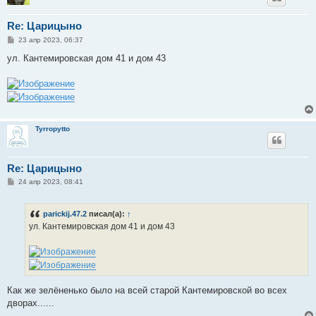
Re: Царицыно
С
23 апр 2023, 06:37
о
о
ул. Кантемировская дом 41 и дом 43
б
щ
е
н
и
е
Tyrropytto
Re: Царицыно
С
24 апр 2023, 08:41
о
о
б
parickij.47.2
писал(а):
↑
щ
е
ул. Кантемировская дом 41 и дом 43
н
и
е
Как же зелёненько было на всей старой Кантемировской во всех
дворах......