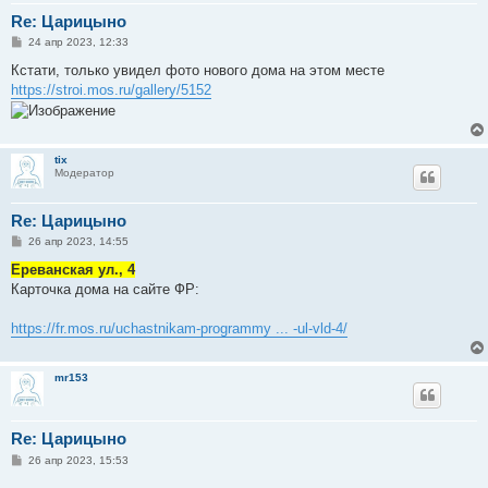
Re: Царицыно
С
24 апр 2023, 12:33
о
о
Кстати, только увидел фото нового дома на этом месте
б
https://stroi.mos.ru/gallery/5152
щ
е
н
и
е
tix
Модератор
Re: Царицыно
С
26 апр 2023, 14:55
о
о
Ереванская ул., 4
б
Карточка дома на сайте ФР:
щ
е
н
https://fr.mos.ru/uchastnikam-programmy ... -ul-vld-4/
и
е
mr153
Re: Царицыно
С
26 апр 2023, 15:53
о
о