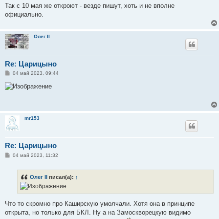
е
Так с 10 мая же откроют - везде пишут, хоть и не вполне
официально.
Олег II
Re: Царицыно
С
04 май 2023, 09:44
о
о
б
щ
е
н
и
mr153
е
Re: Царицыно
С
04 май 2023, 11:32
о
о
б
Олег II
писал(а):
↑
щ
е
н
и
е
Что то скромно про Каширскую умолчали. Хотя она в принципе
открыта, но только для БКЛ. Ну а на Замоскворецкую видимо