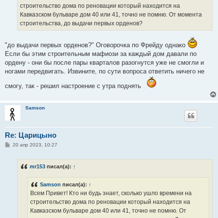
н
строительство дома по реновации который находится на
и
е
Кавказском бульваре дом 40 или 41, точно не помню. От момента
строительства, до выдачи первых орденов?
"до выдачи первых орденов?" Оговорочка по Фрейду однако
Если бы этим строительным мафиози за каждый дом давали по
ордену - они бы после пары кварталов разогнутся уже не смогли и
ногами передвигать. Извините, по сути вопроса ответить ничего не
смогу, так - решил настроение с утра поднять
Samson
Re: Царицыно
С
20 апр 2023, 10:27
о
о
б
mr153
писал(а):
↑
щ
е
н
Samson
писал(а):
↑
и
е
Всем Привет! Кто ни будь знает, сколько ушло времени на
строительство дома по реновации который находится на
Кавказском бульваре дом 40 или 41, точно не помню. От