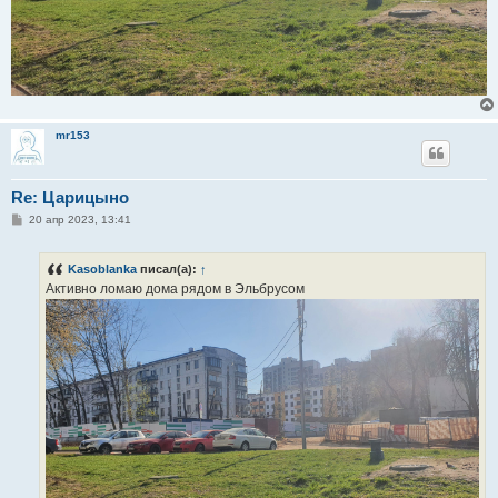
mr153
Re: Царицыно
С
20 апр 2023, 13:41
о
о
б
Kasoblanka
писал(а):
↑
щ
е
Активно ломаю дома рядом в Эльбрусом
н
и
е