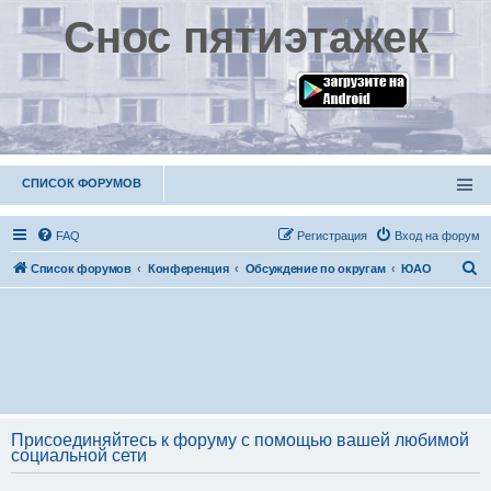
Снос пятиэтажек
СПИСОК ФОРУМОВ
FAQ
Р
е
г
и
с
т
р
а
ц
и
я
Вход на форум
П
Список форумов
Конференция
Обсуждение по округам
ЮАО
о
и
с
к
Присоединяйтесь к форуму с помощью вашей любимой
социальной сети