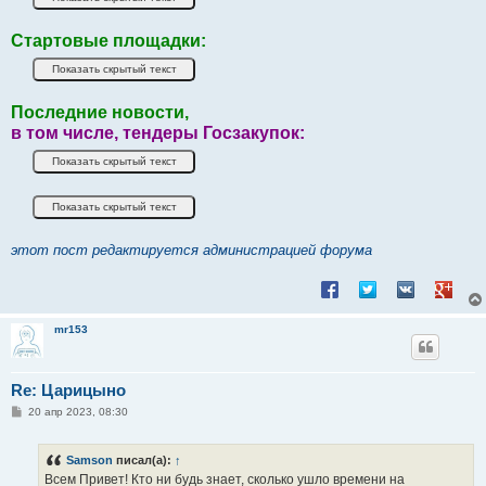
Стартовые площадки:
Последние новости,
в том числе, тендеры Госзакупок:
этот пост редактируется администрацией форума
Поделиться в Facebook
Поделиться в Twitt
Поделиться в
Подели
mr153
Re: Царицыно
С
20 апр 2023, 08:30
о
о
б
Samson
писал(а):
↑
щ
е
Всем Привет! Кто ни будь знает, сколько ушло времени на