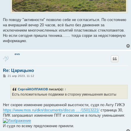
По поводу "активности" позволю себе не согласиться. По состоянию
на вчерашний вечер 20 часов, всё было без движения за
исключением многочисленных изъятий пластиковых стеклопакетов.
Но если сегодня пришла техника....... тогда сорри за недостоверную
информацию.
evs
Re: Царицыно
С
21 апр 2023, 11:12
о
о
б
СергейКОЛПАКОВ
писал(а):
↑
щ
е
Есть положительные подвижки в сторону уменьшения высоты
н
и
е
Нет скорее изменение разрешенной высотности, судя по Акту ГИКЭ
https://www.mos.ru/dkn/documents/discus ... /15013221/
страница 30,
ПИК запрашивал изменение ППТ и совсем не в пользу уменьшения:
И судя по всему предложение приняли.