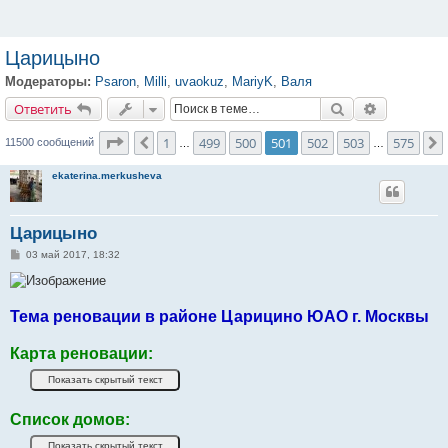
Царицыно
Модераторы:
Psaron
,
Milli
,
uvaokuz
,
MariyK
,
Валя
Ответить
Поиск
Расширенн
О
т
в
е
т
и
т
ь
Страница
501
из
575
1
499
500
501
502
503
575
Пред.
11500 сообщений
…
…
ekaterina.merkusheva
Царицыно
С
03 май 2017, 18:32
о
о
б
щ
е
Тема реновации в районе Царицино ЮАО г. Москвы
н
и
е
Карта реновации:
Список домов: