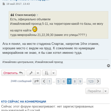
С
19 май 2017, 13:43
о
о
б
Стася писал(а):
↑
щ
е
Есть, официально объявили
н
Измайловский проезд 5-11, на территории какой-то базы, не могу
и
е
на карте найти
туда микрорайоны 21,22,39,30 (какие это улицы???? )
Ага я понял, на месте стадиона Спартак, напротив 14ти этажек,
хорошее место с видом на пруд. К сожалению по нумерации
микрорайонов не знаю, я бы сам хотел именно туда.
Измайлово центральное, Измайловский проезд
Ответить
О
т
в
е
т
и
т
ь
Страница
7
из
123
1
5
6
7
8
9
123
Пред.
След.
2448 сообщений
…
…
Перейти
КТО СЕЙЧАС НА КОНФЕРЕНЦИИ
Сейчас этот форум просматривают: нет зарегистрированных
пользователей и 0 гостей