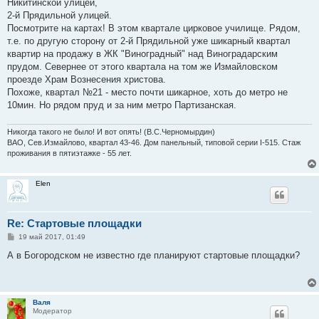
Никитинской улицей,
2-й Прядильной улицей.
Посмотрите на картах! В этом квартале цирковое училище. Рядом,
т.е. по другую сторону от 2-й Прядильной уже шикарный квартал
квартир на продажу в ЖК "Виноградный" над Виноградарским
прудом. Севернее от этого квартала на том же Измайловском
проезде Храм Вознесения христова.
Похоже, квартал №21 - место почти шикарное, хоть до метро не
10мин. Но рядом пруд и за ним метро Партизанская.
Никогда такого не было! И вот опять! (В.С.Черномырдин)
ВАО, Сев.Измайлово, квартал 43-46. Дом панельный, типовой серии I-515. Стаж
проживания в пятиэтажке - 55 лет.
Elen
Re: Стартовые площадки
С
19 май 2017, 01:49
о
о
А в Богородском не известно где планируют стартовые площадки?
б
щ
е
н
и
Валя
е
Модератор