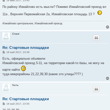
С
18 май 2017, 23:40
о
о
По району Измайлово есть мысли? Помимо Измайловский проезд вл
б
щ
11а , Верхняя Первомайская 2а, Измайловская площадь 13 ?
е
н
и
Измайлово центральное, Измайловский проезд
е
Стася
Re: Стартовые площадки
С
18 май 2017, 23:49
о
о
Есть, официально объявили
б
Измайловский проезд 5-11, на территории какой-то базы, не могу на
щ
е
карте найти
н
и
туда микрорайоны 21,22,39,30 (какие это улицы???? )
е
Гость
Re: Стартовые площадки
С
18 май 2017, 23:50
о
о