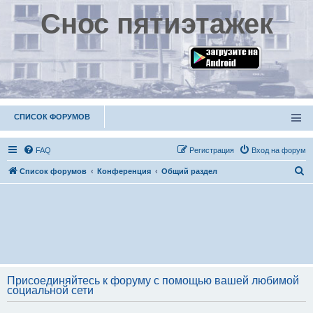
Снос пятиэтажек
СПИСОК ФОРУМОВ
FAQ
Р
е
г
и
с
т
р
а
ц
и
я
Вход на форум
П
Список форумов
Конференция
Общий раздел
о
и
с
к
Присоединяйтесь к форуму с помощью вашей любимой
социальной сети