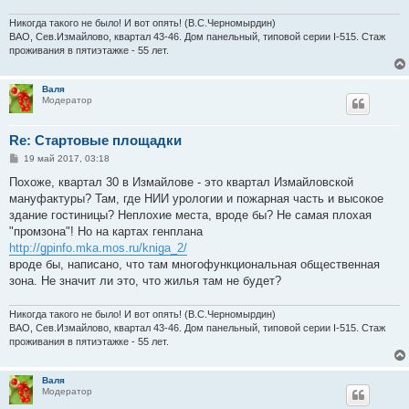
Никогда такого не было! И вот опять! (В.С.Черномырдин)
ВАО, Сев.Измайлово, квартал 43-46. Дом панельный, типовой серии I-515. Стаж
проживания в пятиэтажке - 55 лет.
Валя
Модератор
Re: Стартовые площадки
С
19 май 2017, 03:18
о
о
Похоже, квартал 30 в Измайлове - это квартал Измайловской
б
мануфактуры? Там, где НИИ урологии и пожарная часть и высокое
щ
е
здание гостиницы? Неплохие места, вроде бы? Не самая плохая
н
"промзона"! Но на картах генплана
и
е
http://gpinfo.mka.mos.ru/kniga_2/
вроде бы, написано, что там многофункциональная общественная
зона. Не значит ли это, что жилья там не будет?
Никогда такого не было! И вот опять! (В.С.Черномырдин)
ВАО, Сев.Измайлово, квартал 43-46. Дом панельный, типовой серии I-515. Стаж
проживания в пятиэтажке - 55 лет.
Валя
Модератор