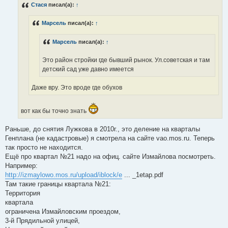
Стася
писал(а):
↑
щ
е
н
Марсель
писал(а):
↑
и
е
Марсель
писал(а):
↑
Это район стройки где бывший рынок. Ул.советская и там
детский сад уже давно имеется
Даже вру. Это вроде где обухов
вот как бы точно знать
Раньше, до снятия Лужкова в 2010г., это деление на кварталы
Генплана (не кадастровые) я смотрела на сайте vao.mos.ru. Теперь
так просто не находится.
Ещё про квартал №21 надо на офиц. сайте Измайлова посмотреть.
Например:
http://izmaylowo.mos.ru/upload/iblock/e
... _1etap.pdf
Там такие границы квартала №21:
Территория
квартала
ограничена Измайловским проездом,
3-й Прядильной улицей,