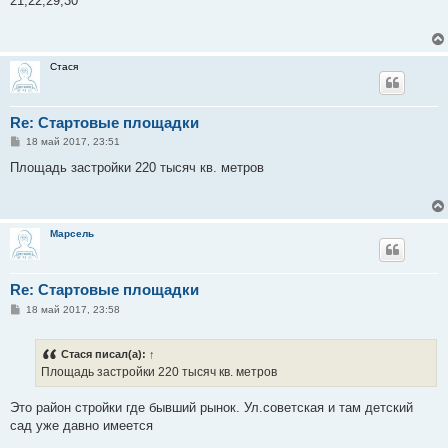
21,22,29,30
б
щ
е
н
и
Стася
е
Re: Стартовые площадки
С
18 май 2017, 23:51
о
о
Площадь застройки 220 тысяч кв. метров
б
щ
е
н
и
Марсель
е
Re: Стартовые площадки
С
18 май 2017, 23:58
о
о
б
Стася писал(а):
↑
щ
е
Площадь застройки 220 тысяч кв. метров
н
и
е
Это район стройки где бывший рынок. Ул.советская и там детский
сад уже давно имеется