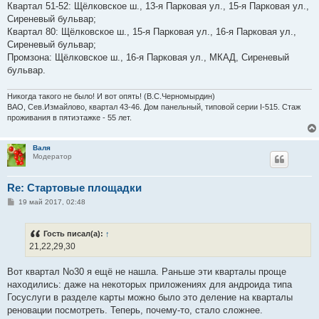
Квартал 51-52: Щёлковское ш., 13-я Парковая ул., 15-я Парковая ул.,
Сиреневый бульвар;
Квартал 80: Щёлковское ш., 15-я Парковая ул., 16-я Парковая ул.,
Сиреневый бульвар;
Промзона: Щёлковское ш., 16-я Парковая ул., МКАД, Сиреневый
бульвар.
Никогда такого не было! И вот опять! (В.С.Черномырдин)
ВАО, Сев.Измайлово, квартал 43-46. Дом панельный, типовой серии I-515. Стаж
проживания в пятиэтажке - 55 лет.
Валя
Модератор
Re: Стартовые площадки
С
19 май 2017, 02:48
о
о
б
Гость писал(а):
↑
щ
е
21,22,29,30
н
и
е
Вот квартал No30 я ещё не нашла. Раньше эти кварталы проще
находились: даже на некоторых приложениях для андроида типа
Госуслуги в разделе карты можно было это деление на кварталы
реновации посмотреть. Теперь, почему-то, стало сложнее.