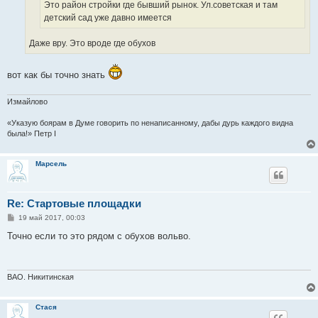
Это район стройки где бывший рынок. Ул.советская и там
детский сад уже давно имеется
Даже вру. Это вроде где обухов
вот как бы точно знать
Измайлово
«Указую боярам в Думе говорить по ненаписанному, дабы дурь каждого видна
была!» Петр I
Марсель
Re: Стартовые площадки
С
19 май 2017, 00:03
о
о
Точно если то это рядом с обухов вольво.
б
щ
е
н
и
ВАО. Никитинская
е
Стася