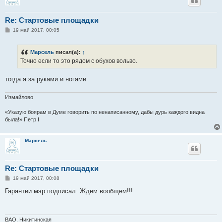
Re: Стартовые площадки
С
19 май 2017, 00:05
о
о
б
Марсель
писал(а):
↑
щ
е
Точно если то это рядом с обухов вольво.
н
и
е
тогда я за руками и ногами
Измайлово
«Указую боярам в Думе говорить по ненаписанному, дабы дурь каждого видна
была!» Петр I
Марсель
Re: Стартовые площадки
С
19 май 2017, 00:08
о
о
Гарантии мэр подписал. Ждем вообщем!!!
б
щ
е
н
и
ВАО. Никитинская