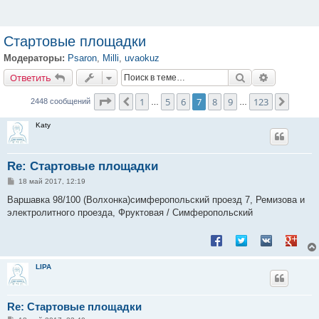
Стартовые площадки
Модераторы:
Psaron
,
Milli
,
uvaokuz
Ответить
Поиск
Расширенн
О
т
в
е
т
и
т
ь
Страница
7
из
123
1
5
6
7
8
9
123
Пред.
След.
2448 сообщений
…
…
Katy
Re: Стартовые площадки
С
18 май 2017, 12:19
о
о
Варшавка 98/100 (Волхонка)симферопольский проезд 7, Ремизова и
б
электролитного проезда, Фруктовая / Симферопольский
щ
е
н
Поделиться в Facebook
Поделиться в Twitt
Поделиться в
Подели
и
е
LIPA
Re: Стартовые площадки