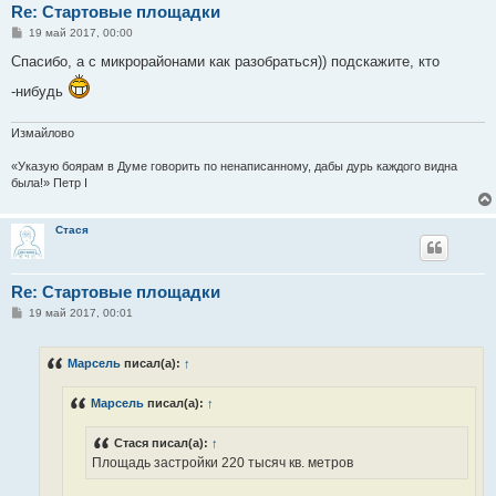
Re: Стартовые площадки
С
19 май 2017, 00:00
о
о
Спасибо, а с микрорайонами как разобраться)) подскажите, кто
б
щ
-нибудь
е
н
и
Измайлово
е
«Указую боярам в Думе говорить по ненаписанному, дабы дурь каждого видна
была!» Петр I
Стася
Re: Стартовые площадки
С
19 май 2017, 00:01
о
о
б
Марсель
писал(а):
↑
щ
е
н
Марсель
писал(а):
↑
и
е
Стася писал(а):
↑
Площадь застройки 220 тысяч кв. метров