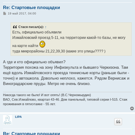
Re: Стартовые площадки
С
19 май 2017, 04:00
о
о
б
Стася писал(а):
↑
щ
е
Есть, официально объявили
н
Измайловский проезд 5-11, на территории какой-то базы, не могу
и
е
на карте найти
туда микрорайоны 21,22,39,30 (какие это улицы???? )
А где и кто официально объявил?
Территория похожа на зону Инфизкульта и бывшего Черкизона. Там
ещё вдоль Измайловского проезда теннисные корты (раньше были -
точно) и автошкола. Довольно неплохо, кажется. Рядом Вернисаж и
Виноградарские пруды. Метро не очень близко.
Никогда такого не было! И вот опять! (В.С.Черномырдин)
ВАО, Сев.Измайлово, квартал 43-46. Дом панельный, типовой серии I-515. Стаж
проживания в пятиэтажке - 55 лет.
LIPA
Re: Стартовые площадки