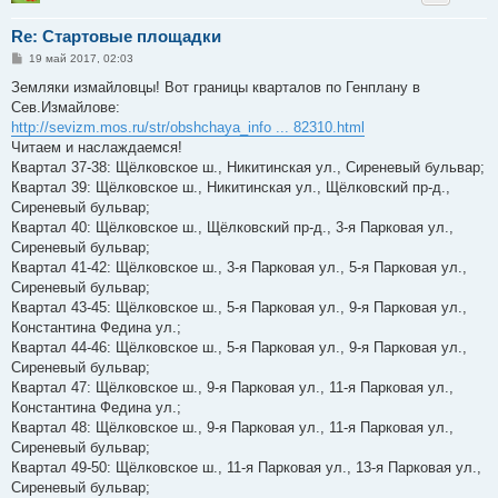
Re: Стартовые площадки
С
19 май 2017, 02:03
о
о
Земляки измайловцы! Вот границы кварталов по Генплану в
б
Сев.Измайлове:
щ
е
http://sevizm.mos.ru/str/obshchaya_info ... 82310.html
н
Читаем и наслаждаемся!
и
е
Квартал 37-38: Щёлковское ш., Никитинская ул., Сиреневый бульвар;
Квартал 39: Щёлковское ш., Никитинская ул., Щёлковский пр-д.,
Сиреневый бульвар;
Квартал 40: Щёлковское ш., Щёлковский пр-д., 3-я Парковая ул.,
Сиреневый бульвар;
Квартал 41-42: Щёлковское ш., 3-я Парковая ул., 5-я Парковая ул.,
Сиреневый бульвар;
Квартал 43-45: Щёлковское ш., 5-я Парковая ул., 9-я Парковая ул.,
Константина Федина ул.;
Квартал 44-46: Щёлковское ш., 5-я Парковая ул., 9-я Парковая ул.,
Сиреневый бульвар;
Квартал 47: Щёлковское ш., 9-я Парковая ул., 11-я Парковая ул.,
Константина Федина ул.;
Квартал 48: Щёлковское ш., 9-я Парковая ул., 11-я Парковая ул.,
Сиреневый бульвар;
Квартал 49-50: Щёлковское ш., 11-я Парковая ул., 13-я Парковая ул.,
Сиреневый бульвар;