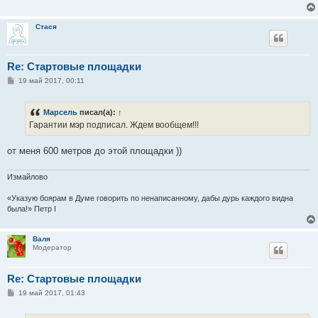
е
Стася
Re: Стартовые площадки
С
19 май 2017, 00:11
о
о
б
Марсель
писал(а):
↑
щ
е
Гарантии мэр подписал. Ждем вообщем!!!
н
и
е
от меня 600 метров до этой площадки ))
Измайлово
«Указую боярам в Думе говорить по ненаписанному, дабы дурь каждого видна
была!» Петр I
Валя
Модератор
Re: Стартовые площадки
С
19 май 2017, 01:43
о
о
б