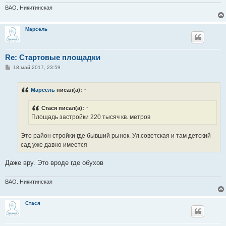
ВАО. Никитинская
Марсель
Re: Стартовые площадки
С
18 май 2017, 23:59
о
о
б
Марсель
писал(а):
↑
щ
е
н
Стася писал(а):
↑
и
е
Площадь застройки 220 тысяч кв. метров
Это район стройки где бывший рынок. Ул.советская и там детский
сад уже давно имеется
Даже вру. Это вроде где обухов
ВАО. Никитинская
Стася