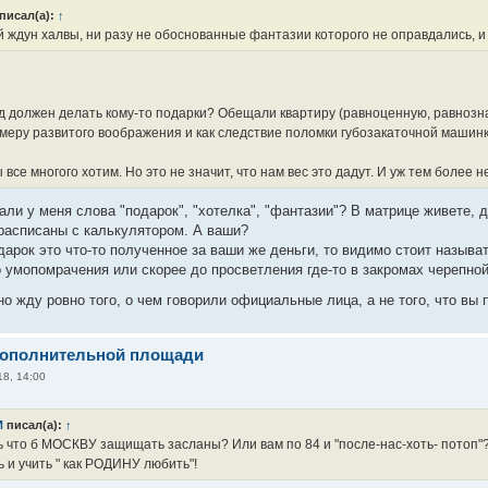
писал(а):
↑
 ждун халвы, ни разу не обоснованные фантазии которого не оправдались, и
д должен делать кому-то подарки? Обещали квартиру (равноценную, равнознач
 меру развитого воображения и как следствие поломки губозакаточной машинк
ы все многого хотим. Но это не значит, что нам вес это дадут. И уж тем более 
али у меня слова "подарок", "хотелка", "фантазии"? В матрице живете, д
расписаны с калькулятором. А ваши?
дарок это что-то полученное за ваши же деньги, то видимо стоит назыв
о умопомрачения или скорее до просветления где-то в закромах черепной
но жду ровно того, о чем говорили официальные лица, а не того, что в
дополнительной площади
8, 14:00
И
писал(а):
↑
ь что б МОСКВУ защищать засланы? Или вам по 84 и "после-нас-хоть- потоп"?
 и учить " как РОДИНУ любить"!