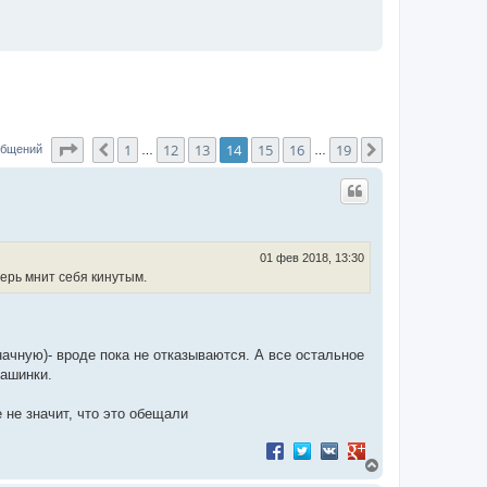
Страница
14
из
19
1
12
13
14
15
16
19
Пред.
След.
общений
…
…
01 фев 2018, 13:30
ерь мнит себя кинутым.
ачную)- вроде пока не отказываются. А все остальное
машинки.
е не значит, что это обещали
Поделиться в Facebook
Поделиться в Twitter
Поделиться в VK
Поделиться в Googl
В
е