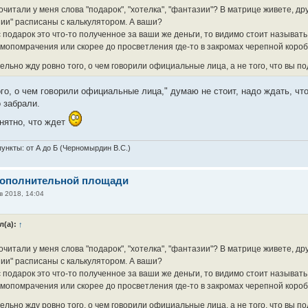
очитали у меня слова "подарок", "хотелка", "фантазии"? В матрице живете, дру
ии" расписаны с калькулятором. А ваши?
 подарок это что-то полученное за ваши же деньги, то видимо стоит называт
умопомрачения или скорее до просветления где-то в закромах черепной короб
ельно жду ровно того, о чем говорили официальные лица, а не того, что вы 
го, о чем говорили официальные лица," думаю не стоит, надо ждать, что
о забрали.
онятно, что ждет
ункты: от А до Б (Черномырдин В.С.)
дополнительной площади
в 2018, 14:04
л(а):
↑
очитали у меня слова "подарок", "хотелка", "фантазии"? В матрице живете, дру
ии" расписаны с калькулятором. А ваши?
 подарок это что-то полученное за ваши же деньги, то видимо стоит называт
умопомрачения или скорее до просветления где-то в закромах черепной короб
ельно жду ровно того, о чем говорили официальные лица, а не того, что вы 