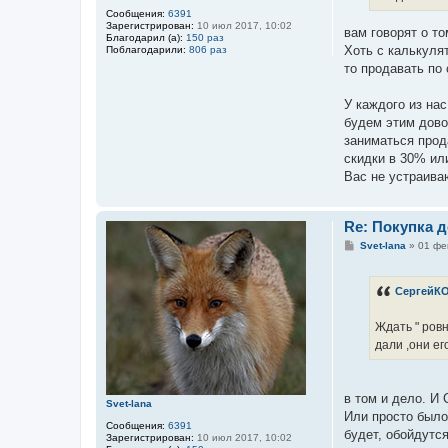
Сообщения:
6391
Зарегистрирован:
10 июл 2017, 10:02
вам говорят о то
Благодарил (а):
150 раз
Хоть с калькулят
Поблагодарили:
806 раз
то продавать по
У каждого из нас
будем этим дово
заниматься прод
скидки в 30% ил
Вас не устраива
Re: Покупка 
С
Svet-lana
»
01 фе
о
о
б
СергейК
щ
е
н
Ждать " ровн
и
е
дали ,они ег
в том и дело. И 
Svet-lana
Или просто было
Сообщения:
6391
будет, обойдутся
Зарегистрирован:
10 июл 2017, 10:02