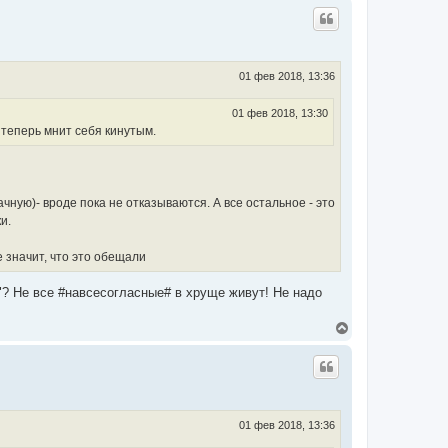
р
н
у
т
ь
с
01 фев 2018, 13:36
я
к
01 фев 2018, 13:30
н
 теперь мнит себя кинутым.
а
ч
а
л
у
ную)- вроде пока не отказываются. А все остальное - это
и.
не значит, что это обещали
"? Не все #навсесогласные# в хруще живут! Не надо
В
е
р
н
у
т
ь
с
01 фев 2018, 13:36
я