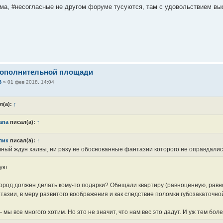
ема, #несогласные не другом форуме тусуются, там с удовольствием вы
дополнительной площади
В
»
01 фев 2018, 14:04
л(а):
↑
lana
писал(а):
↑
лик
писал(а):
↑
ный ждун халвы, ни разу не обоснованные фантазии которого не оправдались
ую.
ород должен делать кому-то подарки? Обещали квартиру (равноценную, равно
нтазии, в меру развитого воображения и как следствие поломки губозакаточно
- мы все многого хотим. Но это не значит, что нам вес это дадут. И уж тем бол