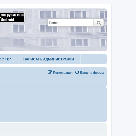
Поиск
ОС ТВ"
НАПИСАТЬ АДМИНИСТРАЦИИ
Р
е
г
и
с
т
р
а
ц
и
я
Вход на форум