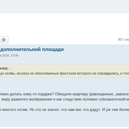
оиск
Расширенный поиск
367 со
а дополнительной площади
в 2018, 13:36
ал(а):
↑
ун халвы, ни разу не обоснованные фантазии которого не оправдались, и теп
лжен делать кому-то подарки? Обещали квартиру (равноценную, равнозн
 в меру развитого воображения и как следствие поломки губозакаточной 
е многого хотим. Но это не значит, что нам вес это дадут. И уж тем боле