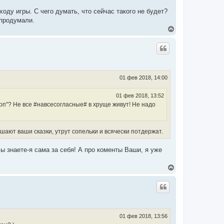
оду игры. С чего думать, что сейчас такого не будет?
 продумали.
В
е
р
н
у
т
ь
с
01 фев 2018, 14:00
я
к
01 фев 2018, 13:52
н
оп"? Не все #навсесогласные# в хруще живут! Не надо
а
ч
а
л
шают ваши сказки, утрут сопельки и всячески потдержат.
у
 знаете-я сама за себя! А про коменты Ваши, я уже
В
е
р
н
у
т
ь
с
01 фев 2018, 13:56
я