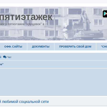
пятиэтажек
носу пятиэтажек "хрущевок" в
ОФФ. САЙТЫ
ДОКУМЕНТЫ
ПРОВЕРИТЬ СВОЙ ДОМ
"СН
й
Чат
ев"
 любимой социальной сети