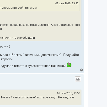
к
01 фев 2018, 13:30
н
 теперь мнит себя кинутым.
а
ч
а
л
у
ную)- вроде пока не отказываются. А все остальное - это
и.
не значит, что это обещали
рузи? )
ать вас с Бликом "типичными двоечниками". Получайте
 коробки.
ы подумали вместе с губозакаточной машинкой
В
е
р
н
у
т
ь
с
01 фев 2018, 13:52
я
 Не все #навсесогласные# в хруще живут! Не надо тут
к
н
а