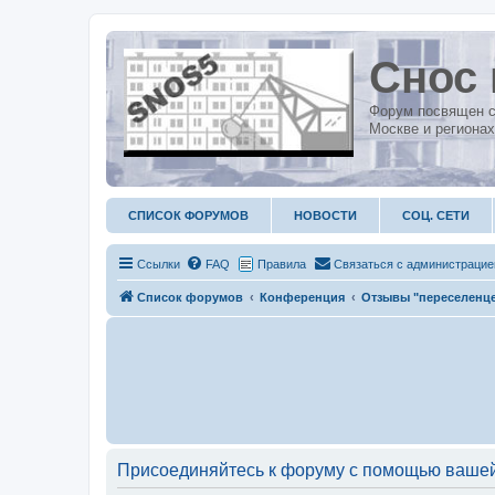
Снос 
Форум посвящен с
Москве и регионах
СПИСОК ФОРУМОВ
НОВОСТИ
СОЦ. СЕТИ
Ссылки
FAQ
Правила
С
в
я
з
а
т
ь
с
я
с
а
д
м
и
н
и
с
т
р
а
ц
и
е
Список форумов
Конференция
Отзывы "переселенц
Присоединяйтесь к форуму с помощью вашей