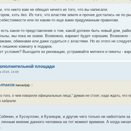
м, что никто вам не обещал ничего из того, что вы написали.
ором, хоть без. Из того, что властям земля и прочее достались не по р
 себестоимости или по каким-то еще вами придуманным правилам.
 есть какое-то представление о том, какой должен быть новый дом, райо
льны, мы пока не знаем. Возможно, вариант будет хорошим. Возможно 
ажами, обменами или даже судиться с властями. Но из этого не следует
и лишнюю комнату в подарок.
ют условия? Выходите из реновации, устраивайте митинги и пикеты - вар
дополнительной площади
в 2018, 14:08
ОЛПАКОВ
писал(а):
↑
о того, о чем говорили официальные лица," думаю не стоит, надо ждать, что п
о забрали.
Собянин, и Хуснуллин, и Кузнецов, и другие чего только не наболтали з
 личным мнение данного человека на тот момент времени. А когда нача
.