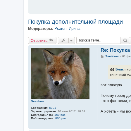
Покупка дополнительной площади
Модераторы:
Psaron
,
Ирина.
Ответить
П
О
т
в
е
т
и
т
ь
Re: Покупк
С
Svet-lana
»
01 фе
о
о
б
Блик
пис
щ
е
типичный жд
н
и
е
вот плюсую.
Почему город до
- это фантазии,
Svet-lana
Сообщения:
6391
А хотеть - мы вс
Зарегистрирован:
10 июл 2017, 10:02
Благодарил (а):
150 раз
Поблагодарили:
806 раз