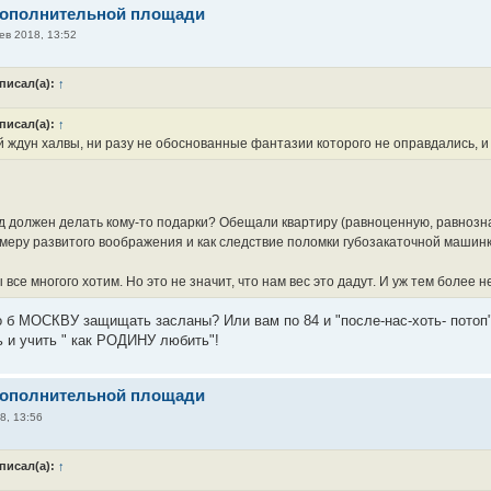
дополнительной площади
ев 2018, 13:52
писал(а):
↑
писал(а):
↑
 ждун халвы, ни разу не обоснованные фантазии которого не оправдались, и
д должен делать кому-то подарки? Обещали квартиру (равноценную, равнознач
 меру развитого воображения и как следствие поломки губозакаточной машинк
ы все многого хотим. Но это не значит, что нам вес это дадут. И уж тем более 
о б МОСКВУ защищать засланы? Или вам по 84 и "после-нас-хоть- потоп
ь и учить " как РОДИНУ любить"!
дополнительной площади
8, 13:56
писал(а):
↑