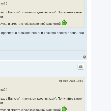
зи? )
ь вас с Бликом "типичными двоечниками". Получайте такие
ки.
подумали вместе с губозакаточной машинкой
 прописано в законе ибо они хозяева своего слова, они
В
е
р
н
у
т
ь
с
01 фев 2018, 13:56
я
к
зи? )
н
а
ч
ь вас с Бликом "типичными двоечниками". Получайте такие
а
ки.
л
у
подумали вместе с губозакаточной машинкой