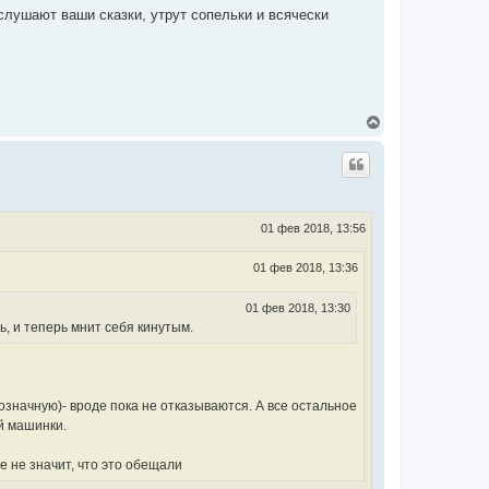
ч
слушают ваши сказки, утрут сопельки и всячески
а
л
у
В
е
р
н
у
т
ь
с
01 фев 2018, 13:56
я
к
01 фев 2018, 13:36
н
а
ч
01 фев 2018, 13:30
а
, и теперь мнит себя кинутым.
л
у
значную)- вроде пока не отказываются. А все остальное
й машинки.
ее не значит, что это обещали