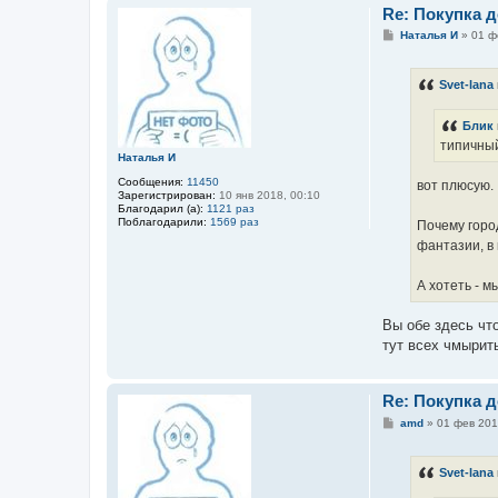
Re: Покупка 
С
Наталья И
»
01 ф
о
о
б
Svet-lana
щ
е
н
Блик
и
е
типичный
Наталья И
Сообщения:
11450
вот плюсую.
Зарегистрирован:
10 янв 2018, 00:10
Благодарил (а):
1121 раз
Поблагодарили:
1569 раз
Почему горо
фантазии, в
А хотеть - м
Вы обе здесь чт
тут всех чмырит
Re: Покупка 
С
amd
»
01 фев 201
о
о
б
Svet-lana
щ
е