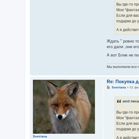
Вы где-то пр
Мои "фантаз
Если для вас
подарки до 
А я действит
Ждать " ровно то
его дали ,они ег
А вот Блик не п
Мы выполнили все п
Re: Покупка 
С
Svet-lana
»
01 фе
о
о
б
amd
писа
щ
е
н
Вы где-то пр
и
е
Мои "фантаз
Если для вас
подарки до 
Svet-lana
А я действит