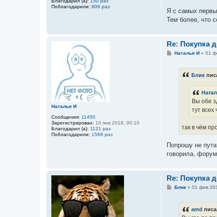
Благодарил (а):
150 раз
Поблагодарили:
806 раз
Я с самых первы
Тем более, что 
Re: Покупка 
С
Наталья И
»
01 ф
о
о
б
Блик
пис
щ
е
н
Натал
и
е
Вы обе з
Наталья И
тут всех
Сообщения:
11450
Зарегистрирован:
10 янв 2018, 00:10
так в чём пр
Благодарил (а):
1121 раз
Поблагодарили:
1569 раз
Попрошу не пута
говорила, форум
Re: Покупка 
С
Блик
»
01 фев 201
о
о
б
amd
писа
щ
е