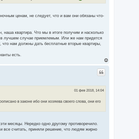
ыночным ценам, не следует, что и вам они обязаны что-
н, наша квартира. Что мы в итоге получим и насколько
- в лучшем случае приемлемым. Или же нам придется
, что нам должны дать бесплатные вторые квартиры,
ианты есть.
В
е
р
н
у
т
ь
с
01 фев 2018, 14:04
я
к
рописано в законе ибо они хозяева своего слова, они его
н
а
ч
а
л
а эти месяцы. Нередко одно другому противоречило.
у
ли все считать, приняли решение, что людям жирно