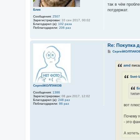
так в чём пробл
потдержат.
Блик
Сообщения:
2507
Зарегистрирован:
10 сен 2017, 00:02
Благодарил (а):
102 раза
Поблагодарили:
206 раз
Re: Покупка 
С
СергейКОЛПАКО
о
о
б
amd
писа
щ
е
н
Svet-
и
е
СергейКОЛПАКОВ
Б
Сообщения:
1386
типич
Зарегистрирован:
08 дек 2017, 12:02
Благодарил (а):
248 раз
Поблагодарили:
86 раз
вот плюс
Почему г
- это фа
А хотеть 