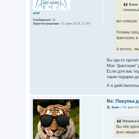
н
Блик
и
е
типичный
amd
Сообщения:
11
вот плюсую.
Зарегистрирован:
01 фев 2018, 11:40
Почему горо
фантазии, в
А хотеть - м
Вы где-то прочит
Мои "фантазии" 
Если для вас по
такие подарки д
А я действитель
Re: Покупка 
С
Блик
»
01 фев 201
о
о
б
Наталья 
щ
е
Вы обе здес
н
всех чмырить
и
е