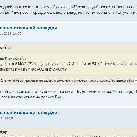
х дней повторяю - во время Лужковской "реновации" правила меняли по х
сейчас "нюансов" гораздо больше, очевидно, что не все впопыхах учли и
дополнительной площади
ев 2018, 14:09
ал(а):
↑
ья И
писал(а):
↑
десь что б МОСКВУ защищать засланы? Или вам по 84 и "после-нас-хоть- пот
 чмырить и учить " как РОДИНУ любить"!
облема, #несогласные не другом форуме тусуются, там с удовольствием выслу
ть #навсесогласных# c #несогласными. ПоДдержки мне особо не надо; Вы
 посещают/читают не только Вы.
дополнительной площади
8, 14:10
л(а):
↑