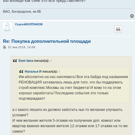
Вы вообще как себе это всё представляете?
ВАО, Богородское, кв.8Б
СергейКОЛПАКОВ
Re: Покупка дополнительной площади
С
31 янв 2018, 14:08
о
о
б
Svet-lana
писал(а):
↑
щ
е
н
Наталья И
писал(а):
↑
и
е
Им абсолютно на нас наплевать! Вся эта байда под названием
РЕНОВАЦИЯ затевалась лишь для того, что бы поддержать
строй комплекс Москвы за счет бюджета! И кому то на этом
хорошо заработать! Последние события это только
подтверждают!
а с какого лешего их должно заботить чье-то желание улучшить
условия?
И чем желание жителя 5-этажки на получение доп. комнат или
квартир важнее желания жителя 12-этажки или 17-этажки на то же
самое?