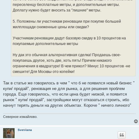
переселенцу бесплатные метры, и дополнительные метры.
Доплату нужно будет вносить за "лишние" метры.
5. Положены ли участникам реновации при покупке большей
жилплощади сниженные цены или скидки?
Участникам реновации дадут базовую скидку в 10 процентов на
покупаемые дополнительные метры
Ну дак это обычная альтернативная сделка! Продаешь свое-
покупаешь другое, хоть две, хоть пять! Причем никакого
ограничения в квадратуре! В чем прикол? Минус 10 процентов -не
смешите! Для Москвы-это копейки!
Так в статье же говорилось в чем " что б не появился новый бизнес "
купи/ продай", реновация не для рынка, а для решения проблем
города. Еще говорилось, что если цена будет низкой, и появится
рынок " купи/ продай", застройщики могут отказаться строить, ибо
начнут терять деньги на других объектах. Короче " ничего личного"
Северное измайлово.
Svet-lana