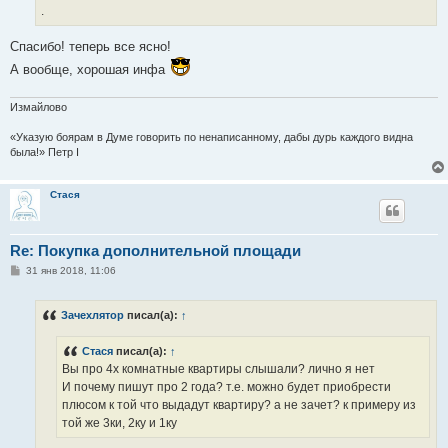
.
Спасибо! теперь все ясно!
А вообще, хорошая инфа
Измайлово
«Указую боярам в Думе говорить по ненаписанному, дабы дурь каждого видна
была!» Петр I
Стася
Re: Покупка дополнительной площади
С
31 янв 2018, 11:06
о
о
б
Зачехлятор
писал(а):
↑
щ
е
н
Стася
писал(а):
↑
и
е
Вы про 4х комнатные квартиры слышали? лично я нет
И почему пишут про 2 года? т.е. можно будет приобрести
плюсом к той что выдадут квартиру? а не зачет? к примеру из
той же 3ки, 2ку и 1ку