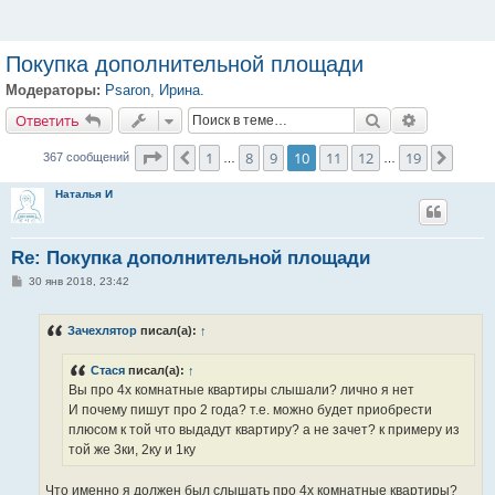
Покупка дополнительной площади
Модераторы:
Psaron
,
Ирина.
Ответить
Поиск
Расширенн
О
т
в
е
т
и
т
ь
Страница
10
из
19
1
8
9
10
11
12
19
Пред.
След.
367 сообщений
…
…
Наталья И
Re: Покупка дополнительной площади
С
30 янв 2018, 23:42
о
о
б
Зачехлятор
писал(а):
↑
щ
е
н
Стася
писал(а):
↑
и
е
Вы про 4х комнатные квартиры слышали? лично я нет
И почему пишут про 2 года? т.е. можно будет приобрести
плюсом к той что выдадут квартиру? а не зачет? к примеру из
той же 3ки, 2ку и 1ку
Что именно я должен был слышать про 4х комнатные квартиры?