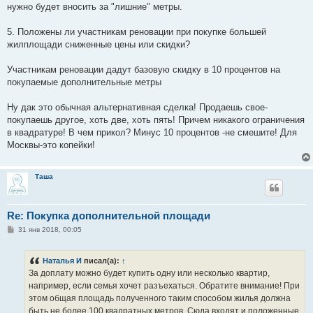
нужно будет вносить за "лишние" метры.
5. Положены ли участникам реновации при покупке большей
жилплощади сниженные цены или скидки?
Участникам реновации дадут базовую скидку в 10 процентов на
покупаемые дополнительные метры
Ну дак это обычная альтернативная сделка! Продаешь свое-
покупаешь другое, хоть две, хоть пять! Причем никакого ограничения
в квадратуре! В чем прикол? Минус 10 процентов -не смешите! Для
Москвы-это копейки!
Таша
Re: Покупка дополнительной площади
С
31 янв 2018, 00:05
о
о
б
Наталья И
писал(а):
↑
щ
е
За доплату можно будет купить одну или несколько квартир,
н
например, если семья хочет разъехаться. Обратите внимание! При
и
е
этом общая площадь полученного таким способом жилья должна
быть не более 100 квадратных метров. Сюда входят и положенные