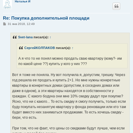
Наталья И
Re: Покупка дополнительной площади
С
31 янв 2018, 12:49
о
о
б
Svet-lana
писал(а):
↑
щ
е
н
СергейКОЛПАКОВ
писал(а):
↑
и
е
А я что то не понял можно продать сваю квартиру (кому?- им
по какой цене ??) купить у кого у них ???
Вот я тоже не поняла. Ну вот получила я, допустим, трешку. Через
год решила ее продать и купить 2+1. Но мне нужны конкретные
квартиры в конкретных домах (допустим, в соседних домах или
даже в одном), а эти квартиры находятся в собственности у
граждан. С какого бодуна они мне 10% скидку дадут при покупке?
Ясно, что ни с какого... То есть скидку я смогу получить, только если
буду покупать незанятую квартиру у фонда реновации или кто там
будет вместо них заниматься продажами. То есть хочешь скидку -
бери, что есть.
При том, что не факт, что цены со скидками будут лучше, чем если