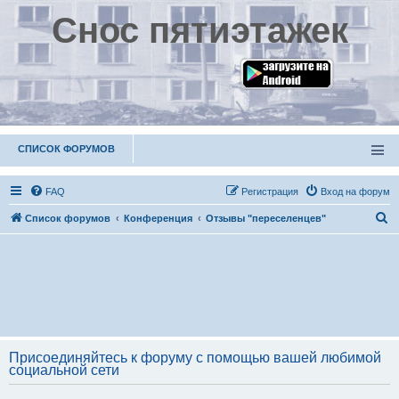
Снос пятиэтажек
СПИСОК ФОРУМОВ
FAQ
Р
е
г
и
с
т
р
а
ц
и
я
Вход на форум
П
Список форумов
Конференция
Отзывы "переселенцев"
о
и
с
к
Присоединяйтесь к форуму с помощью вашей любимой
социальной сети