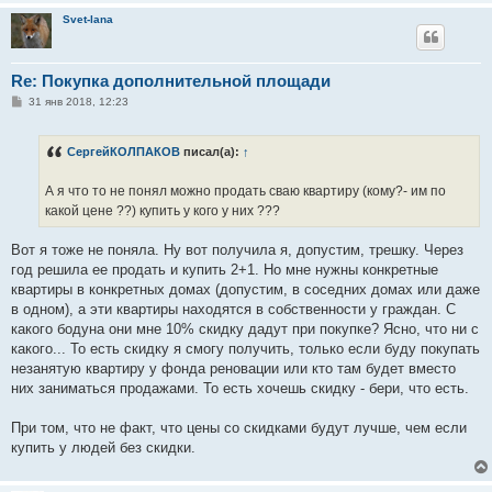
Svet-lana
Re: Покупка дополнительной площади
С
31 янв 2018, 12:23
о
о
б
СергейКОЛПАКОВ
писал(а):
↑
щ
е
н
А я что то не понял можно продать сваю квартиру (кому?- им по
и
е
какой цене ??) купить у кого у них ???
Вот я тоже не поняла. Ну вот получила я, допустим, трешку. Через
год решила ее продать и купить 2+1. Но мне нужны конкретные
квартиры в конкретных домах (допустим, в соседних домах или даже
в одном), а эти квартиры находятся в собственности у граждан. С
какого бодуна они мне 10% скидку дадут при покупке? Ясно, что ни с
какого... То есть скидку я смогу получить, только если буду покупать
незанятую квартиру у фонда реновации или кто там будет вместо
них заниматься продажами. То есть хочешь скидку - бери, что есть.
При том, что не факт, что цены со скидками будут лучше, чем если
купить у людей без скидки.