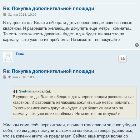
Re: Покупка дополнительной площади
С
31 янв 2018, 10:09
о
о
В сущности да. Власти обещали дать переселенцам равнозначные
б
квартиры. И разрешить желающим докупить еще метры, комнаты...
щ
е
То есть возможность докупить будет, а уж будет ли вам это по
н
карману - это уже не их проблемы. Не можете - не покупайте.
и
е
Таша
Re: Покупка дополнительной площади
С
31 янв 2018, 10:40
о
о
б
Svet-lana
писал(а):
↑
щ
е
В сущности да. Власти обещали дать переселенцам равнозначные
н
квартиры. И разрешить желающим докупить еще метры, комнаты...
и
е
То есть возможность докупить будет, а уж будет ли вам это по
карману - это уже не их проблемы. Не можете - не покупайте.
Жильцы сами себя перехитрили, сначало голосовали за снос убедив
себя, что им дадут выкупить этажи за копейки, а теперь удивились,
что за копейки никто не предлагает. Сейчас еще вторая волна со