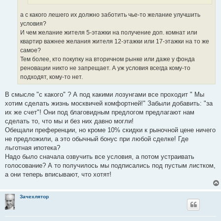
а с какого лешего их должно заботить чье-то желание улучшить
условия?
И чем желание жителя 5-этажки на получение доп. комнат или
квартир важнее желания жителя 12-этажки или 17-этажки на то же
самое?
Тем более, кто покупку на вторичном рынке или даже у фонда
реновации никто не запрещает. А уж условия всегда кому-то
подходят, кому-то нет.
В смысле "с какого" ? А под какими лозунгами все проходит " Мы
хотим сделать жизнь москвичей комфортней!" Забыли добавить: "за
их же счет"! Они под благовидным предлогом предлагают нам
сделать то, что мы и без них давно могли!
Обещали преференции, но кроме 10% скидки к рыночной цене ничего
не предложили, а это обычный бонус при любой сделке! Где
льготная ипотека?
Надо было сначала озвучить все условия, а потом устраивать
голосование? А то получилось мы подписались под пустым листком,
а они теперь вписывают, что хотят!
Зачехлятор