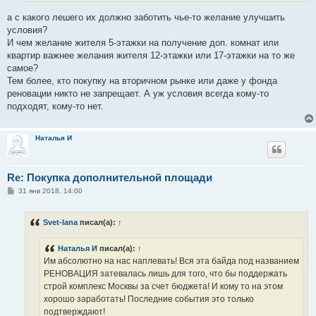
а с какого лешего их должно заботить чье-то желание улучшить
условия?
И чем желание жителя 5-этажки на получение доп. комнат или
квартир важнее желания жителя 12-этажки или 17-этажки на то же
самое?
Тем более, кто покупку на вторичном рынке или даже у фонда
реновации никто не запрещает. А уж условия всегда кому-то
подходят, кому-то нет.
Наталья И
Re: Покупка дополнительной площади
С
31 янв 2018, 14:00
о
о
б
Svet-lana
писал(а):
↑
щ
е
н
Наталья И
писал(а):
↑
и
е
Им абсолютно на нас наплевать! Вся эта байда под названием
РЕНОВАЦИЯ затевалась лишь для того, что бы поддержать
строй комплекс Москвы за счет бюджета! И кому то на этом
хорошо заработать! Последние события это только
подтверждают!