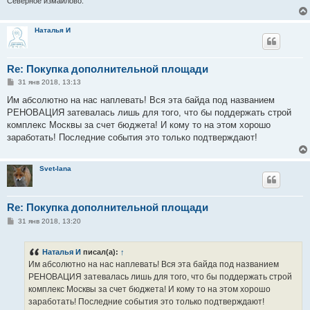
Северное измайлово.
Наталья И
Re: Покупка дополнительной площади
С
31 янв 2018, 13:13
о
о
Им абсолютно на нас наплевать! Вся эта байда под названием
б
РЕНОВАЦИЯ затевалась лишь для того, что бы поддержать строй
щ
е
комплекс Москвы за счет бюджета! И кому то на этом хорошо
н
заработать! Последние события это только подтверждают!
и
е
Svet-lana
Re: Покупка дополнительной площади
С
31 янв 2018, 13:20
о
о
б
Наталья И
писал(а):
↑
щ
е
Им абсолютно на нас наплевать! Вся эта байда под названием
н
РЕНОВАЦИЯ затевалась лишь для того, что бы поддержать строй
и
е
комплекс Москвы за счет бюджета! И кому то на этом хорошо
заработать! Последние события это только подтверждают!