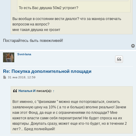
То есть Вас двушка 50м2 устроит?
Вы вообще в состоянии вести диалог? что за манера отвечать
вопросом на вопрос?
мне такая двушка не грозит
Постарайтесь быть повежливей!
Svet-lana
Re: Покупка дополнительной площади
С
31 янв 2018, 12:59
о
о
б
Наталья И
писал(а):
↑
щ
е
н
Вот именно, с "физиками " можно еще поторговаться, снизить
и
е
заявленную цену на 10% ( а то и больше) вполне реально! Зачем
нам этот Фонд, да еще и с ограничениями по площади? Мне
кажется власти сами себя перехитрили! Не будет спроса на их
квартиры. Докупать сразу, может еще кто-то будет, но в течении 2
лет?... Бред полнейший!