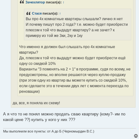
Зачехлятор
писал(а):
↑
и
е
Стася
писал(а):
↑
Вы про 4х комнатные квартиры слышали? лично я нет
И почему пишут про 2 года? т.е. можно будет приобрести
плюсом к той что выдадут квартиру? а не зачет? к
примеру из той же 3ки, 2ку и 1ку
Что именно я должен был слышать про 4х комнатные
квартиры?
Да, плюсом к той что выдадут можно будет приобрести ещё
одну со скидкой 10%
Варианты "3 поменять на 2 + 1" в программе, судя по всему, не
предусмотрены, но вполне решаются через куплю-продажу
(при этом одну из квартир вы можете купить со скидкой 10%,
если сделаете это в течении двух лет с момента переезда по
реновации)
да, все, я поняла их схему!
А я что то не понял можно продать сваю квартиру (кому?- им по
какой цене ??) купить у кого у них ???
Мы выполнили все пункты: от А до Б (Черномырдин В.С.)