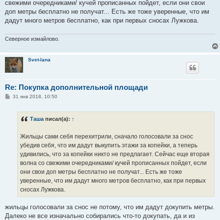
свежими очередниками/ кучей прописанных пойдет, если они свои
доп метры бесплатно не получат... Есть же тоже уверенные, что им
дадут много метров бесплатно, как при первых сносах Лужкова.
Северное измайлово.
Svet-lana
Re: Покупка дополнительной площади
С
31 янв 2018, 10:50
о
о
б
Таша
писал(а):
↑
щ
е
н
Жильцы сами себя перехитрили, сначало голосовали за снос
и
е
убедив себя, что им дадут выкупить этажи за копейки, а теперь
удивились, что за копейки никто не предлагает. Сейчас еще вторая
волна со свежими очередниками/ кучей прописанных пойдет, если
они свои доп метры бесплатно не получат... Есть же тоже
уверенные, что им дадут много метров бесплатно, как при первых
сносах Лужкова.
жильцы голосовали за снос не потому, что им дадут докупить метры.
Далеко не все изначально собирались что-то докупать, да и из