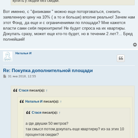
купить у людей без скидки.
Вот именно, с "физиками " можно еще поторговаться, снизить
заявленную цену на 10% ( а то и больше) вполне реально! Зачем нам
этот Фонд, да еще и с ограничениями по площади? Мне кажется
власти сами себя перехитрили! Не будет спроса на их квартиры.
Докупать сразу, может еще кто-то будет, но в течении 2 лет?... Бред
полнейший!
Наталья И
Re: Покупка дополнительной площади
С
31 янв 2018, 12:55
о
о
б
Стася
писал(а):
↑
щ
е
н
Наталья И
писал(а):
↑
и
е
Стася
писал(а):
↑
а где двушки 50 метров?
так смысл потом докупать еще квартирку? из-за этих 10
процентов скидки?