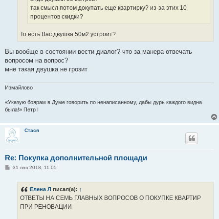
так смысл потом докупать еще квартирку? из-за этих 10
процентов скидки?
То есть Вас двушка 50м2 устроит?
Вы вообще в состоянии вести диалог? что за манера отвечать
вопросом на вопрос?
мне такая двушка не грозит
Измайлово
«Указую боярам в Думе говорить по ненаписанному, дабы дурь каждого видна
была!» Петр I
Стася
Re: Покупка дополнительной площади
С
31 янв 2018, 11:05
о
о
б
Елена Л
писал(а):
↑
щ
е
ОТВЕТЫ НА СЕМЬ ГЛАВНЫХ ВОПРОСОВ О ПОКУПКЕ КВАРТИР
н
ПРИ РЕНОВАЦИИ
и
е