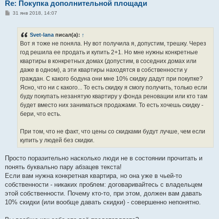
Re: Покупка дополнительной площади
С
31 янв 2018, 14:07
о
о
б
Svet-lana
писал(а):
↑
щ
е
Вот я тоже не поняла. Ну вот получила я, допустим, трешку. Через
н
год решила ее продать и купить 2+1. Но мне нужны конкретные
и
е
квартиры в конкретных домах (допустим, в соседних домах или
даже в одном), а эти квартиры находятся в собственности у
граждан. С какого бодуна они мне 10% скидку дадут при покупке?
Ясно, что ни с какого... То есть скидку я смогу получить, только если
буду покупать незанятую квартиру у фонда реновации или кто там
будет вместо них заниматься продажами. То есть хочешь скидку -
бери, что есть.
При том, что не факт, что цены со скидками будут лучше, чем если
купить у людей без скидки.
Просто поразительно насколько люди не в состоянии прочитать и
понять буквально пару абзацев текста!
Если вам нужна конкретная квартира, но она уже в чьей-то
собственности - никаких проблем: договаривайтесь с владельцем
этой собственности. Почему кто-то, при этом, должен вам давать
10% скидки (или вообще давать скидки) - совершенно непонятно.