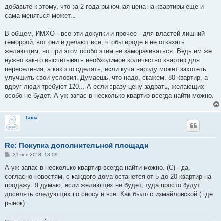
добавьте к этому, что за 2 года рыночная цена на квартиры еще и
сама меняться может...
В общем, ИМХО - все эти докупки и прочее - для властей лишний
геморрой, вот они и делают все, чтобы вроде и не отказать
желающим, но при этом особо этим не заморачиваться. Ведь им же
нужно как-то высчитывать необходимое количество квартир для
переселения, а как это сделать, если куча народу может захотеть
улучшить свои условия. Думаешь, что надо, скажем, 80 квартир, а
вдруг люди требуют 120... А если сразу цену задрать, желающих
особо не будет. А уж запас в несколько квартир всегда найти можно.
Таша
Re: Покупка дополнительной площади
С
31 янв 2018, 13:09
о
о
А уж запас в несколько квартир всегда найти можно. (С) - да,
б
согласно новостям, с каждого дома останется от 5 до 20 квартир на
щ
е
продажу. Я думаю, если желающих не будет, туда просто будут
н
доселять следующих по сносу и все. Как было с измайловской ( где
и
е
рынок) .