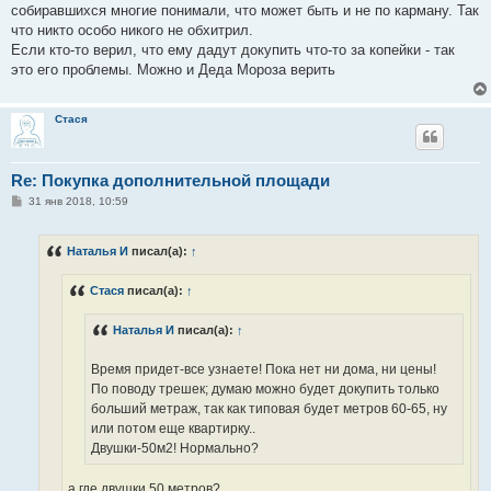
собиравшихся многие понимали, что может быть и не по карману. Так
что никто особо никого не обхитрил.
Если кто-то верил, что ему дадут докупить что-то за копейки - так
это его проблемы. Можно и Деда Мороза верить
Стася
Re: Покупка дополнительной площади
С
31 янв 2018, 10:59
о
о
б
Наталья И
писал(а):
↑
щ
е
н
Стася
писал(а):
↑
и
е
Наталья И
писал(а):
↑
Время придет-все узнаете! Пока нет ни дома, ни цены!
По поводу трешек; думаю можно будет докупить только
больший метраж, так как типовая будет метров 60-65, ну
или потом еще квартирку..
Двушки-50м2! Нормально?
а где двушки 50 метров?