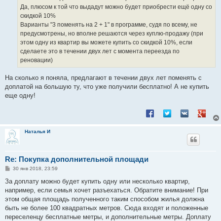
Да, плюсом к той что выдадут можно будет приобрести ещё одну со
скидкой 10%
Варианты "3 поменять на 2 + 1" в программе, судя по всему, не
предусмотрены, но вполне решаются через куплю-продажу (при
этом одну из квартир вы можете купить со скидкой 10%, если
сделаете это в течении двух лет с момента переезда по
реновации)
На сколько я поняла, предлагают в течении двух лет поменять с
доплатой на большую ту, что уже получили бесплатно! А не купить
еще одну!
Поделиться в Facebook
Поделиться в Twitt
Поделиться в
Подели
Наталья И
Re: Покупка дополнительной площади
С
30 янв 2018, 23:59
о
о
За доплату можно будет купить одну или несколько квартир,
б
например, если семья хочет разъехаться. Обратите внимание! При
щ
е
этом общая площадь полученного таким способом жилья должна
н
быть не более 100 квадратных метров. Сюда входят и положенные
и
е
переселенцу бесплатные метры, и дополнительные метры. Доплату