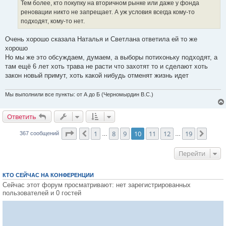
Тем более, кто покупку на вторичном рынке или даже у фонда
реновации никто не запрещает. А уж условия всегда кому-то
подходят, кому-то нет.
Очень хорошо сказала Наталья и Светлана ответила ей то же
хорошо
Но мы же это обсуждаем, думаем, а выборы потихоньку подходят, а
там ещё 6 лет хоть трава не расти что захотят то и сделают хоть
закон новый примут, хоть какой нибудь отменят жизнь идет
Мы выполнили все пункты: от А до Б (Черномырдин В.С.)
Ответить
О
т
в
е
т
и
т
ь
Страница
10
из
19
1
8
9
10
11
12
19
Пред.
След.
367 сообщений
…
…
Перейти
КТО СЕЙЧАС НА КОНФЕРЕНЦИИ
Сейчас этот форум просматривают: нет зарегистрированных
пользователей и 0 гостей