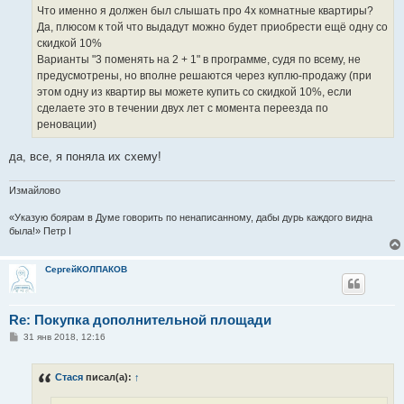
Что именно я должен был слышать про 4х комнатные квартиры?
Да, плюсом к той что выдадут можно будет приобрести ещё одну со
скидкой 10%
Варианты "3 поменять на 2 + 1" в программе, судя по всему, не
предусмотрены, но вполне решаются через куплю-продажу (при
этом одну из квартир вы можете купить со скидкой 10%, если
сделаете это в течении двух лет с момента переезда по
реновации)
да, все, я поняла их схему!
Измайлово
«Указую боярам в Думе говорить по ненаписанному, дабы дурь каждого видна
была!» Петр I
СергейКОЛПАКОВ
Re: Покупка дополнительной площади
С
31 янв 2018, 12:16
о
о
б
Стася
писал(а):
↑
щ
е
н