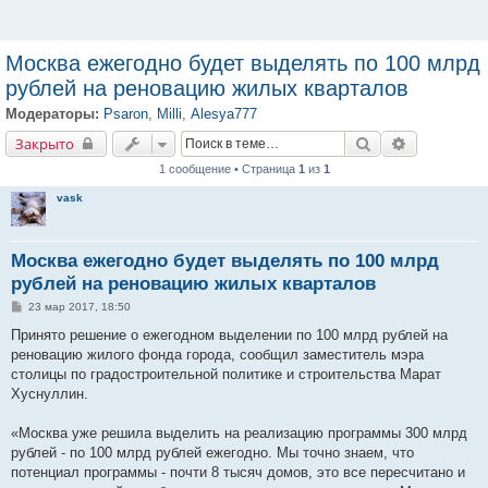
Москва ежегодно будет выделять по 100 млрд
рублей на реновацию жилых кварталов
Модераторы:
Psaron
,
Milli
,
Alesya777
Закрыто
Поиск
Расширенн
Закрыто
1 сообщение • Страница
1
из
1
vask
Москва ежегодно будет выделять по 100 млрд
рублей на реновацию жилых кварталов
С
23 мар 2017, 18:50
о
о
Принято решение о ежегодном выделении по 100 млрд рублей на
б
реновацию жилого фонда города, сообщил заместитель мэра
щ
е
столицы по градостроительной политике и строительства Марат
н
Хуснуллин.
и
е
«Москва уже решила выделить на реализацию программы 300 млрд
рублей - по 100 млрд рублей ежегодно. Мы точно знаем, что
потенциал программы - почти 8 тысяч домов, это все пересчитано и