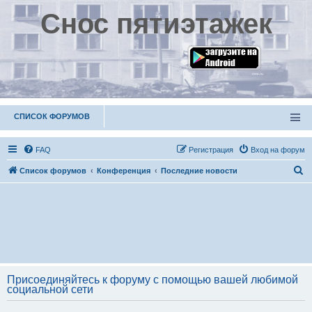
Снос пятиэтажек
СПИСОК ФОРУМОВ
FAQ
Р
е
г
и
с
т
р
а
ц
и
я
Вход на форум
П
Список форумов
Конференция
Последние новости
о
и
с
к
Присоединяйтесь к форуму с помощью вашей любимой
социальной сети