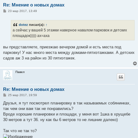
Re: Мнение о новых домах
С
23 мар 2017, 13:49
о
о
б
dotez
писал(а):
↑
щ
е
а сейчас у вашей 5 этажки наверное навалом парковок и детских
н
площадок))))) ах=аха
и
е
вы представляете, приезжаю вечером домой и есть места под
парковку! У нас много места между домами-пятиэтажками. А детских
садов аж 3 на район из 30 пятиэтажек.
Павел
Re: Мнение о новых домах
С
25 мар 2017, 19:59
о
о
Друзья, я тут посмотрел планировку в так называемых собянинках,
б
так чем они вам так не понравились?
щ
е
Вроде хорошие планировки и площади, у меня вот 1шка в хрущебе
н
30 метров а тут 36. ну как бы 6 метров то не лишние далеко)
и
е
Так что не так то?