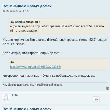
Re: Мнение о новых домах
С
22 май 2017, 17:29
о
о
б
Аленка
писал(а):
↑
щ
е
А где вы видели в хрущебах трешки 68 кв.м? У нас всего 54, так что
н
68 - это нормально.
и
е
У меня кирпичная 5ти этажка (Измайлово) трёшка, жилая 52,7, общая
72 м. кв. :idea:
Вот смотрю, что строят например тут:
http://www.kp.ru/daily/26680/3703366/
интересно под таких как я будут кв побольше.. ну я надеюсь.
Измайлово центральное, Измайловский проезд
LIPA
Re: Мнение о новых домах