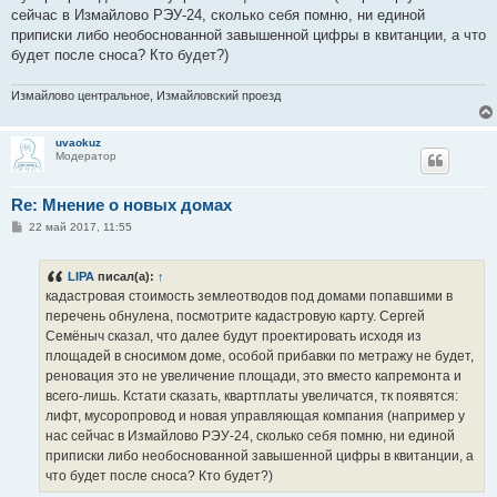
сейчас в Измайлово РЭУ-24, сколько себя помню, ни единой
приписки либо необоснованной завышенной цифры в квитанции, а что
будет после сноса? Кто будет?)
Измайлово центральное, Измайловский проезд
uvaokuz
Модератор
Re: Мнение о новых домах
С
22 май 2017, 11:55
о
о
б
LIPA
писал(а):
↑
щ
е
кадастровая стоимость землеотводов под домами попавшими в
н
перечень обнулена, посмотрите кадастровую карту. Сергей
и
е
Семёныч сказал, что далее будут проектировать исходя из
площадей в сносимом доме, особой прибавки по метражу не будет,
реновация это не увеличение площади, это вместо капремонта и
всего-лишь. Кстати сказать, квартплаты увеличатся, тк появятся:
лифт, мусоропровод и новая управляющая компания (например у
нас сейчас в Измайлово РЭУ-24, сколько себя помню, ни единой
приписки либо необоснованной завышенной цифры в квитанции, а
что будет после сноса? Кто будет?)