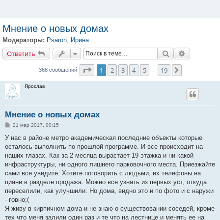
Мнение о новых домах
Модераторы:
Psaron
,
Ирина.
Ответить
Поиск
Расширенн
О
т
в
е
т
и
т
ь
Страница
1
из
19
1
2
3
4
5
19
След.
368 сообщений
…
Ярослав
Мнение о новых домах
С
21 мар 2017, 00:15
о
о
У нас в районе метро академическая последние объекты которые
б
осталось выполнить по прошлой программе. И все происходит на
щ
е
наших глазах. Как за 2 месяца вырастает 19 этажка и ни какой
н
инфраструктуры, ни одного лишнего парковочного места. Приезжайте
и
е
сами все увидите. Хотите поговорить с людьми, их телефоны на
циане в разделе продажа. Можно все узнать из первых уст, откуда
переселили, как улучшили. Но дома, видно это и по фото и с наружи
- говно;(
Я живу в кирпичном дома и не знаю о существовании соседей, кроме
тех что меня залили один раз и те что на лестнице и менять ее на