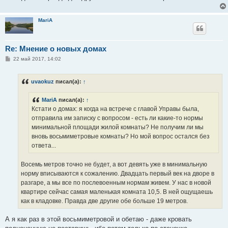
MariA
Re: Мнение о новых домах
С
22 май 2017, 14:02
о
о
б
uvaokuz
писал(а):
↑
щ
е
н
MariA
писал(а):
↑
и
е
Кстати о домах: я когда на встрече с главой Управы была,
отправила им записку с вопросом - есть ли какие-то нормы
минимальной площади жилой комнаты? Не получим ли мы
вновь восьмиметровые комнаты? Но мой вопрос остался без
ответа...
Восемь метров точно не будет, а вот девять уже в минимальную
норму вписываются к сожалению. Двадцать первый век на дворе в
разгаре, а мы все по послевоенным нормам живем. У нас в новой
квартире сейчас самая маленькая комната 10,5. В ней ощущаешь
как в кладовке. Правда две другие обе больше 19 метров.
А я как раз в этой восьмиметровой и обетаю - даже кровать