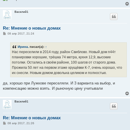
Василий1
Re: Мнение о новых домах
С
08 апр 2017, 21:24
о
о
б
Ирина.
писал(а):
↑
щ
е
Нас переселили в 2014 году, район Свиблово. Новый дом п44т
н
планировки хорошие, трёшка 74 метра, кухня 12,9, высокие
и
е
потолки. Остались в своём районе, 100 шагов от старого дома.
Прожила 50 лет на первом этаже хрущёвки К-7, очень хорошо, что
их снесли. Новым домом довольна целиком и полностью.
да, хорошо при Лужкове переселяли. И 3 варианта на выбор, и
компенсацию можно взять. И рыночную цену учитывали
Василий1
Re: Мнение о новых домах
С
08 апр 2017, 21:26
о
о