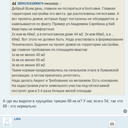
б
SERG9161890674
писал(а):
↑
щ
е
Добрый Всем день, главное не потеряться в болтовне. Главная
н
территория застройки это места, где расположены пятиэтажки. А
и
е
вот проекты домов, которые будут построены не обсуждаются, а
навязываются по факту. Пример ул.Академика Скрябина д 6и8.
Квартиры не комфортные.
2х ком кв 48м2, а в пятиэтажном доме 44 м2. 3х ком 68м2, а в ...
69м2. Вот этого не должно быть. Надо участвовать в формировании
Технического Задания на проект домов на территории застройки,
где главное требование по площадям квартир:
1к кв не менее 40 м2
2к кв не менее 60 м2
3к кв не менее 80 м2
Таким нормам придерживались на начальном этапе в Лужковской
реновации, а потом принялись уплотнять.
Надо делать Акцент и Требование на желаемом. Есть основание.
На кадастровом учете земельного участка под пятиэтажкой
построят дом в 3-4 раза больше жилой площади
А где вы видели в хрущебах трешки 68 кв.м? У нас всего 54, так что
68 - это нормально.
LIPA