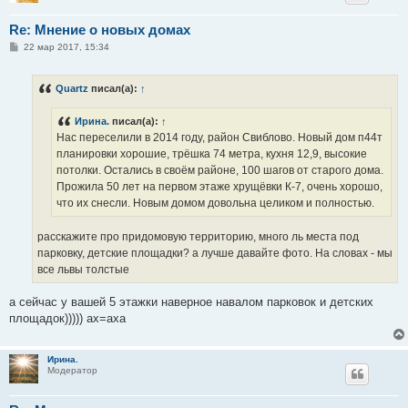
Re: Мнение о новых домах
С
22 мар 2017, 15:34
о
о
б
Quartz
писал(а):
↑
щ
е
н
Ирина.
писал(а):
↑
и
е
Нас переселили в 2014 году, район Свиблово. Новый дом п44т
планировки хорошие, трёшка 74 метра, кухня 12,9, высокие
потолки. Остались в своём районе, 100 шагов от старого дома.
Прожила 50 лет на первом этаже хрущёвки К-7, очень хорошо,
что их снесли. Новым домом довольна целиком и полностью.
расскажите про придомовую территорию, много ль места под
парковку, детские площадки? а лучше давайте фото. На словах - мы
все львы толстые
а сейчас у вашей 5 этажки наверное навалом парковок и детских
площадок))))) ах=аха
Ирина.
Модератор