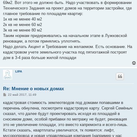
69м2. Вот этого не должно быть. Надо участвовать в формировании
Технического Задания на проект домов на территории застройки, где
главное требование по площадям квартир:
1к кв не менее 40 м2
2к кв не менее 60 м2
3к кв не менее 80 м2
Таким нормам придерживались на начальном этапе в Лужковской
реновации, а потом принялись уплотнять.
Надо делать Акцент и Требование на желаемом. Есть основание. На
кадастровом учете земельного участка под пятиэтажкой построят
дом в 3-4 раза больше жилой площади
LIPA
Re: Мнение о новых домах
С
22 май 2017, 11:49
о
о
кадастровая стоимость землеотводов под домами попавшими в
б
перечень обнулена, посмотрите кадастровую карту. Сергей Семёныч
щ
е
сказал, что далее будут проектировать исходя из площадей в
н
сносимом доме, особой прибавки по метражу не будет, реновация
и
е
это не увеличение площади, это вместо капремонта и всего-лишь.
Кстати сказать, квартплаты увеличатся, тк появятся: лифт,
мусоропровод и новая управляющая компания (например у нас