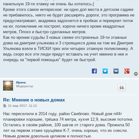
панельную 19-ти этажку не очень бы хотелось;(
Кроме этого самое интересное: ни одно доп места в детском садике
не прибавилось, никто не будет расширять дороги, это программа не
предусматривает, академка задохнется в пробках и перекроет поток
на юг, поликлиник не построят, короче ничего кроме квадратных
метров, Плохо и быстро сделанных метров.
Как по иронии судьбы 3 новых свеже отстроенных 19-ти этажных
дома на дмитрия ульянова и 3 строящихся дома на том же Дмитрия
Ульянова взяли в ТИСКИ трех или четырех этажную поликлинику. А
ведь скоро все эти люди придут вставать на учет именно в нее и
очередь за "первой помощью" будет не быстрой.
Поделиться в Facebook
Поделиться в Twitt
Поделиться в
Подели
Ирина.
Модератор
Re: Мнение о новых домах
С
21 мар 2017, 11:12
о
о
Нас переселили в 2014 году, район Свиблово. Новый дом п44т
б
планировки хорошие, трёшка 74 метра, кухня 12,9, высокие потолки.
щ
е
Остались в своём районе, 100 шагов от старого дома. Прожила 50
н
лет на первом этаже хрущёвки К-7, очень хорошо, что их снесли.
и
е
Новым домом довольна целиком и полностью.