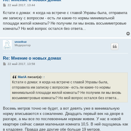
С
22 май 2017, 13:44
о
о
Кстати о домах: я когда на встрече с главой Управы была, отправила
б
им записку с вопросом - есть ли какие-то нормы минимальной
щ
е
площади жилой комнаты? Не получим ли мы вновь восьмиметровые
н
комнаты? Но мой вопрос остался без ответа...
и
е
uvaokuz
Модератор
Re: Мнение о новых домах
С
22 май 2017, 13:58
о
о
б
MariA
писал(а):
↑
щ
е
Кстати о домах: я когда на встрече с главой Управы была,
н
отправила им записку с вопросом - есть ли какие-то нормы
и
е
минимальной площади жилой комнаты? Не получим ли мы вновь
восьмиметровые комнаты? Но мой вопрос остался без ответа...
Восемь метров точно не будет, а вот девять уже в минимальную
норму вписываются к сожалению. Двадцать первый век на дворе в
разгаре, а мы все по послевоенным нормам живем. У нас в новой
квартире сейчас самая маленькая комната 10,5. В ней ощущаешь как
в кладовке. Правда две другие обе больше 19 метров.