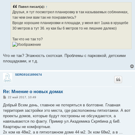
б
Павел писал(а):
↑
щ
е
Друзья, я тут посмотрел планировку в так называемых собянинках,
н
так чем они вам так не понравились?
и
е
Вроде хорошие планировки и площади, у меня вот 1шка в хрущебе
30 метров а тут 36. ну как бы 6 метров то не лишние далеко)
Так что не так то?
Что не так? Этажность скотская. Проблемы с парковкой, детскими
площадками, и т.д.
SERG9161890674
Re: Мнение о новых домах
С
22 май 2017, 10:49
о
о
Добрый Всем день, главное не потеряться в болтовне. Главная
б
территория застройки это места, где расположены пятиэтажки. А вот
щ
е
проекты домов, которые будут построены не обсуждаются, а
н
навязываются по факту. Пример ул.Академика Скрябина д 6и8.
и
е
Квартиры не комфортные.
2х ком кв 48м2, а в пятиэтажном доме 44 м2. 3х ком 68м2, а в ...