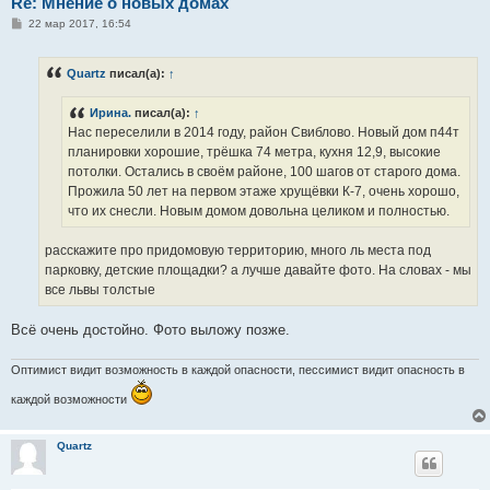
Re: Мнение о новых домах
С
22 мар 2017, 16:54
о
о
б
Quartz
писал(а):
↑
щ
е
н
Ирина.
писал(а):
↑
и
е
Нас переселили в 2014 году, район Свиблово. Новый дом п44т
планировки хорошие, трёшка 74 метра, кухня 12,9, высокие
потолки. Остались в своём районе, 100 шагов от старого дома.
Прожила 50 лет на первом этаже хрущёвки К-7, очень хорошо,
что их снесли. Новым домом довольна целиком и полностью.
расскажите про придомовую территорию, много ль места под
парковку, детские площадки? а лучше давайте фото. На словах - мы
все львы толстые
Всё очень достойно. Фото выложу позже.
Оптимист видит возможность в каждой опасности, пессимист видит опасность в
каждой возможности
Quartz