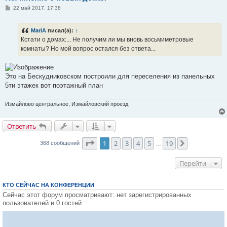
С
22 май 2017, 17:38
о
о
б
MariA
писал(а):
↑
щ
е
Кстати о домах:... Не получим ли мы вновь восьмиметровые
н
комнаты? Но мой вопрос остался без ответа...
и
е
Это на Бескудниковском построили для переселения из панельных
5ти этажек вот поэтажный план
Измайлово центральное, Измайловский проезд
Ответить
О
т
в
е
т
и
т
ь
Страница
1
из
19
1
2
3
4
5
19
След.
368 сообщений
…
Перейти
КТО СЕЙЧАС НА КОНФЕРЕНЦИИ
Сейчас этот форум просматривают: нет зарегистрированных
пользователей и 0 гостей