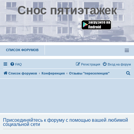
Снос пятиэтажек
СПИСОК ФОРУМОВ
FAQ
Р
е
г
и
с
т
р
а
ц
и
я
Вход на форум
П
Список форумов
Конференция
Отзывы "переселенцев"
о
и
с
к
Присоединяйтесь к форуму с помощью вашей любимой
социальной сети