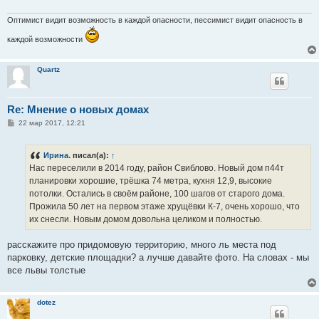
Оптимист видит возможность в каждой опасности, пессимист видит опасность в
каждой возможности
Quartz
Re: Мнение о новых домах
С
22 мар 2017, 12:21
о
о
б
Ирина.
писал(а):
↑
щ
е
Нас переселили в 2014 году, район Свиблово. Новый дом п44т
н
планировки хорошие, трёшка 74 метра, кухня 12,9, высокие
и
е
потолки. Остались в своём районе, 100 шагов от старого дома.
Прожила 50 лет на первом этаже хрущёвки К-7, очень хорошо, что
их снесли. Новым домом довольна целиком и полностью.
расскажите про придомовую территорию, много ль места под
парковку, детские площадки? а лучше давайте фото. На словах - мы
все львы толстые
dotez