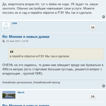
Да, квартплата возрастёт, тут к бабке не ходи. УК будет та, какую
захотите. Обычно застройщик навязывает свои услуги. Можете
послать их в сад и перейти обратно в РЭУ. Мы так и сделали.
LIPA
Re: Мнение о новых домах
С
22 май 2017, 13:20
о
о
б
щ
е
и перейти обратно в РЭУ. Мы так и сделали.
н
и
е
ОЧЕНЬ на это надеюсь, тк дома нам обещают вроде как буквально в
400ста метрах (есть стартовая большая пустырь, решается вопрос с
владельцем , группой ПИК).
Измайлово центральное, Измайловский проезд
MariA
Re: Мнение о новых домах