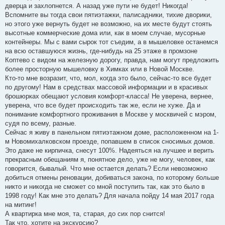
дверца и захлопнется. А назад уже пути не будет! Никогда!
Вспомните вы тогда свои пятиэтажки, палисадники, тихие дворики,
но этого уже вернуть будет не возможно, на их месте будут стоять
высотные коммерческие дома или, как в моем случае, мусорные
контейнеры. Мы с вами сырок тот съедим, а в мышеловке останемся
на всю оставшуюся жизнь, где-нибудь на 25 этаже в промзоне
Коптево с видом на железную дорогу, правда, нам могут предложить
более просторную мышеловку в Химках или в Новой Москве.
Кто-то мне возразит, что, мол, когда это было, сейчас-то все будет
по другому! Нам в средствах массовой информации и в красивых
брошюрках обещают условия комфорт-класса! Не уверена, вернее,
уверена, что все будет происходить так же, если не хуже. Да и
понимание комфортного проживания в Москве у москвичей с мэром,
судя по всему, разные.
Сейчас я живу в панельном пятиэтажном доме, расположенном на 1-
м Новомихалковском проезде, попавшем в список сносимых домов.
Это даже не кирпичка, снесут 100%. Надеяться на лучшее и верить
прекрасным обещаниям я, понятное дело, уже не могу, человек, как
говорится, бывалый. Что мне остается делать? Если невозможно
добиться отмены реновации, добиваться закона, по которому больше
никто и никогда не сможет со мной поступить так, как это было в
1998 году! Как мне это делать? Для начала пойду 14 мая 2017 года
на митинг!
А квартирка мне моя, та, старая, до сих пор снится!
Так что, хотите на экскурсию?