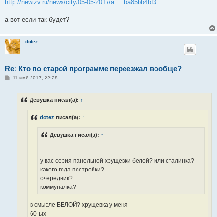
http://newizv.ru/news/city/05-05-2017/a ... ba85bb4bf3
а вот если так будет?
dotez
Re: Кто по старой программе переезжал вообще?
С
11 май 2017, 22:28
о
о
б
Девушка писал(а):
↑
щ
е
н
dotez
писал(а):
↑
и
е
Девушка писал(а):
↑
у вас серия панельной хрущевки белой? или сталинка?
какого года постройки?
очередник?
коммуналка?
в смысле БЕЛОЙ? хрущевка у меня
60-ых