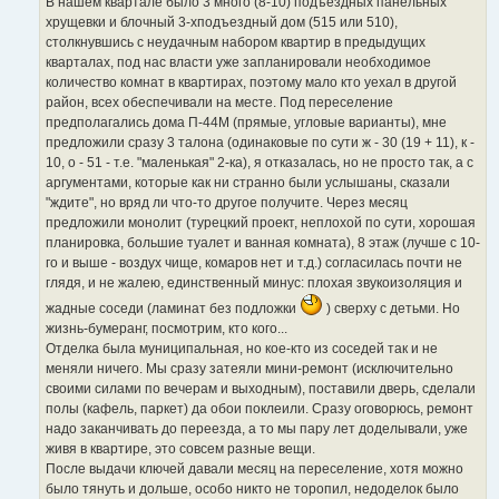
В нашем квартале было 3 много (8-10) подъездных панельных
хрущевки и блочный 3-хподъездный дом (515 или 510),
столкнувшись с неудачным набором квартир в предыдущих
кварталах, под нас власти уже запланировали необходимое
количество комнат в квартирах, поэтому мало кто уехал в другой
район, всех обеспечивали на месте. Под переселение
предполагались дома П-44М (прямые, угловые варианты), мне
предложили сразу 3 талона (одинаковые по сути ж - 30 (19 + 11), к -
10, о - 51 - т.е. "маленькая" 2-ка), я отказалась, но не просто так, а с
аргументами, которые как ни странно были услышаны, сказали
"ждите", но вряд ли что-то другое получите. Через месяц
предложили монолит (турецкий проект, неплохой по сути, хорошая
планировка, большие туалет и ванная комната), 8 этаж (лучше с 10-
го и выше - воздух чище, комаров нет и т.д.) согласилась почти не
глядя, и не жалею, единственный минус: плохая звукоизоляция и
жадные соседи (ламинат без подложки
) сверху с детьми. Но
жизнь-бумеранг, посмотрим, кто кого...
Отделка была муниципальная, но кое-кто из соседей так и не
меняли ничего. Мы сразу затеяли мини-ремонт (исключительно
своими силами по вечерам и выходным), поставили дверь, сделали
полы (кафель, паркет) да обои поклеили. Сразу оговорюсь, ремонт
надо заканчивать до переезда, а то мы пару лет доделывали, уже
живя в квартире, это совсем разные вещи.
После выдачи ключей давали месяц на переселение, хотя можно
было тянуть и дольше, особо никто не торопил, недоделок было