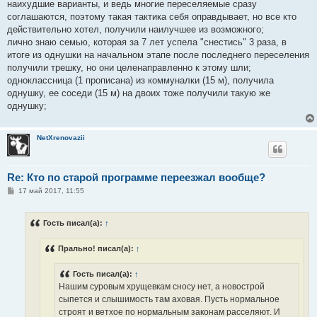
наихудшие варианты, и ведь многие переселяемые сразу
соглашаются, поэтому такая тактика себя оправдывает, но все кто
действительно хотел, получили наилучшее из возможного;
лично знаю семью, которая за 7 лет успела "снестись" 3 раза, в
итоге из однушки на начальном этапе после последнего переселения
получили трешку, но они целенаправленно к этому шли;
одноклассница (1 прописана) из коммуналки (15 м), получила
однушку, ее соседи (15 м) на двоих тоже получили такую же
однушку;
NetXrenovazii
Re: Кто по старой программе переезжал вообще?
С
17 май 2017, 11:55
о
о
б
Гость писал(а):
↑
щ
е
н
Прально! писал(а):
↑
и
е
Гость писал(а):
↑
Нашим суровым хрущевкам сносу нет, а новострой
сыпется и слышимость там аховая. Пусть нормальное
строят и ветхое по нормальным законам расселяют. И