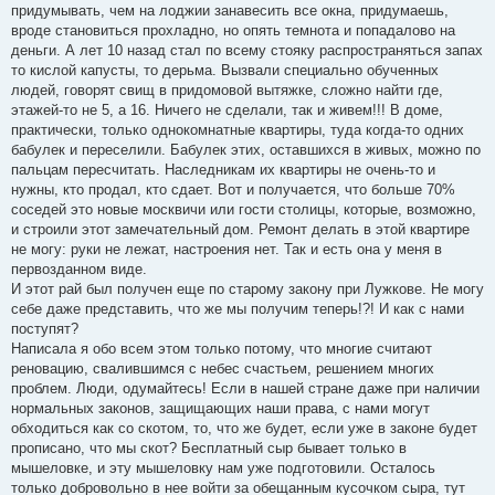
придумывать, чем на лоджии занавесить все окна, придумаешь,
вроде становиться прохладно, но опять темнота и попадалово на
деньги. А лет 10 назад стал по всему стояку распространяться запах
то кислой капусты, то дерьма. Вызвали специально обученных
людей, говорят свищ в придомовой вытяжке, сложно найти где,
этажей-то не 5, а 16. Ничего не сделали, так и живем!!! В доме,
практически, только однокомнатные квартиры, туда когда-то одних
бабулек и переселили. Бабулек этих, оставшихся в живых, можно по
пальцам пересчитать. Наследникам их квартиры не очень-то и
нужны, кто продал, кто сдает. Вот и получается, что больше 70%
соседей это новые москвичи или гости столицы, которые, возможно,
и строили этот замечательный дом. Ремонт делать в этой квартире
не могу: руки не лежат, настроения нет. Так и есть она у меня в
первозданном виде.
И этот рай был получен еще по старому закону при Лужкове. Не могу
себе даже представить, что же мы получим теперь!?! И как с нами
поступят?
Написала я обо всем этом только потому, что многие считают
реновацию, свалившимся с небес счастьем, решением многих
проблем. Люди, одумайтесь! Если в нашей стране даже при наличии
нормальных законов, защищающих наши права, с нами могут
обходиться как со скотом, то, что же будет, если уже в законе будет
прописано, что мы скот? Бесплатный сыр бывает только в
мышеловке, и эту мышеловку нам уже подготовили. Осталось
только добровольно в нее войти за обещанным кусочком сыра, тут