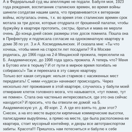
А в Федеральный суд мы апелляцию не подали. Бабуля моя, 1923
года рождения, воспитанник сталинских времен, во время войны
шинели солдатам нашим шила, что приравнивается к ветеранам
войны, испугалась очень, т.к. во время этих сталинских времен срок
мотала за три доски, которые отодрала от брошенной палатки, чтобы
буржуйку в квартире протопить, сестры, братья и мама ее мерзли
очень. До конца дней своих размеры этих досок помнила. Пошла она
в Префектуру и подписала согласие на однокомнатную квартиру в
доме 38 по ул. З.и А. Космодемьянских. И сказала мне: «Ты что
хочешь, чтобы меня на старости лет посадили? Я в Москве
родилась, до 1966 года на 2-й Мещанской прожила, переселили на
Б. Академическую, до 1998 года здесь прожила. А теперь что? Меня
в Бутово или в тюрьму? И от пули в мирное время погибать не
собираюсь!» Так и переехала в эту самую квартиру.
Только вот какая ситуация: нельзя стариков с насиженных мест
передвигать! С ними «чудеса» начинают происходить. Через
несколько лет проживания в этой квартире, случилось у бабули моей
отмирание клеток головного мозга, что называется, «тут помню, тут
не помню». Стала она частенько интересоваться, где это она сейчас
находится? И просить, что бы отвезли ее домой: на Б.
Академическую ул. д. 49 корп. 2. А где его взять-то, дом этот?
Снесен, а на его месте выросли кирпичные коммерческие высотки,
палисадники вырублены, а прямо на месте, где была расположена ее
квартира, стоит мусорный контейнер, и дворы все автотранспортом
забиты. Красота!!! Пришлось нам потесниться и бабулю к себе