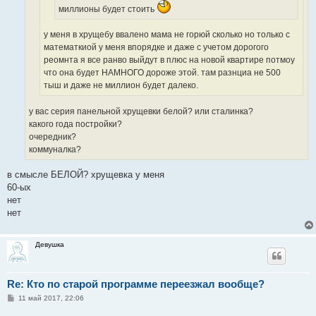
миллионы будет стоить
у меня в хрущебу ввалено мама не горюй сколько но только с
математкиой у меня впорядке и даже с учетом дорогого
реомнта я все ранво выйдут в плюс на новой квартире потмоу
что она будет НАМНОГО дороже этой. там разнциа не 500
тыш и даже не миллион будет далеко.
у вас серия панельной хрущевки белой? или сталинка?
какого года постройки?
очередник?
коммуналка?
в смысле БЕЛОЙ? хрущевка у меня
60-ых
нет
нет
Девушка
Re: Кто по старой программе переезжал вообще?
С
11 май 2017, 22:06
о
о