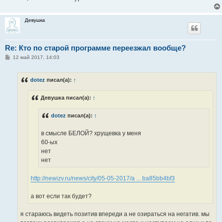
Девушка
Re: Кто по старой программе переезжал вообще?
С
12 май 2017, 14:03
о
о
б
dotez
писал(а):
↑
щ
е
н
Девушка писал(а):
↑
и
е
dotez
писал(а):
↑
в смысле БЕЛОЙ? хрущевка у меня
60-ых
нет
нет
http://newizv.ru/news/city/05-05-2017/a ... ba85bb4bf3
а вот если так будет?
я стараюсь видеть позитив впереди а не озираться на негатив. мы