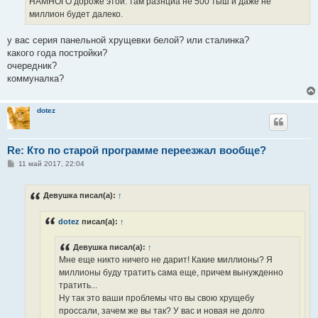
НАМНОГО дороже этой. там разнциа не 500 тыш и даже не
миллион будет далеко.
у вас серия панельной хрущевки белой? или сталинка?
какого года постройки?
очередник?
коммуналка?
dotez
Re: Кто по старой программе переезжал вообще?
С
11 май 2017, 22:04
о
о
б
Девушка писал(а):
↑
щ
е
н
dotez
писал(а):
↑
и
е
Девушка писал(а):
↑
Мне еще никто ничего не дарит! Какие миллионы? Я
миллионы буду тратить сама еще, причем вынужденно
тратить...
Ну так это ваши проблемы что вы свою хрущебу
проссали, зачем же вы так? У вас и новая не долго