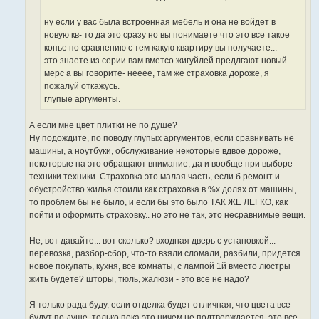
ну если у вас была встроенная мебель и она не войдет в
новую кв- то да это сразу но вы понимаете что это все такое
копье по сравнению с тем какую квартиру вы получаете...
это знаете из серии вам вметсо жигуйлей предлгают новый
мерс а вы говорите- нееее, там же страховка дороже, я
пожалуй откажусь.
глупые аргументы.
А если мне цвет плитки не по душе?
Ну подождите, по поводу глупых аргументов, если сравнивать не
машины, а ноутбуки, обслуживание некоторые вдвое дороже,
некоторые на это обращают внимание, да и вообще при выборе
техники техники. Страховка это малая часть, если б ремонт и
обустройство жилья стоили как страховка в %х долях от машины,
то проблем бы не было, и если бы это было ТАК ЖЕ ЛЕГКО, как
пойти и оформить страховку.. но это не так, это несравнимые вещи.
Не, вот давайте... вот сколько? входная дверь с установкой...
перевозка, разбор-сбор, что-то взяли сломали, разбили, придется
новое покупать, кухня, все комнаты, с лампой 1й вместо люстры
жить будете? шторы, тюль, жалюзи - это все не надо?
Я только рада буду, если отделка будет отличная, что цвета все
будут по душе, только пока это ничем не подтверждается, это все