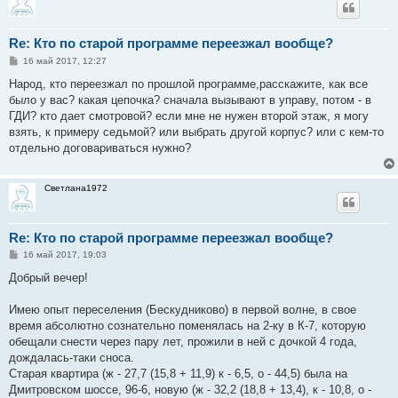
Re: Кто по старой программе переезжал вообще?
С
16 май 2017, 12:27
о
о
Народ, кто переезжал по прошлой программе,расскажите, как все
б
было у вас? какая цепочка? сначала вызывают в управу, потом - в
щ
е
ГДИ? кто дает смотровой? если мне не нужен второй этаж, я могу
н
взять, к примеру седьмой? или выбрать другой корпус? или с кем-то
и
е
отдельно договариваться нужно?
Светлана1972
Re: Кто по старой программе переезжал вообще?
С
16 май 2017, 19:03
о
о
Добрый вечер!
б
щ
е
Имею опыт переселения (Бескудниково) в первой волне, в свое
н
время абсолютно сознательно поменялась на 2-ку в К-7, которую
и
е
обещали снести через пару лет, прожили в ней с дочкой 4 года,
дождалась-таки сноса.
Старая квартира (ж - 27,7 (15,8 + 11,9) к - 6,5, о - 44,5) была на
Дмитровском шоссе, 96-6, новую (ж - 32,2 (18,8 + 13,4), к - 10,8, о -