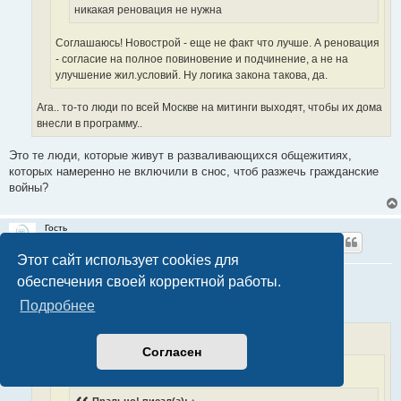
никакая реновация не нужна
Соглашаюсь! Новострой - еще не факт что лучше. А реновация
- согласие на полное повиновение и подчинение, а не на
улучшение жил.условий. Ну логика закона такова, да.
Ага.. то-то люди по всей Москве на митинги выходят, чтобы их дома
внесли в программу..
Это те люди, которые живут в разваливающихся общежитиях,
которых намеренно не включили в снос, чтоб разжечь гражданские
войны?
Гость
Этот сайт использует cookies для
Re: Кто по старой программе переезжал вообще?
обеспечения своей корректной работы.
С
17 май 2017, 13:27
Подробнее
о
о
б
NetXrenovazii
писал(а):
↑
щ
е
Согласен
н
Гость писал(а):
↑
и
е
Прально! писал(а):
↑