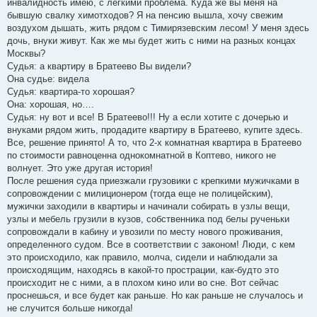
инвалидность имею, с легкими проблема. Куда же вы меня на
бывшую свалку химотходов? Я на пенсию вышла, хочу свежим
воздухом дышать, жить рядом с Тимирязевским лесом! У меня здесь
дочь, внуки живут. Как же мы будет жить с ними на разных концах
Москвы?
Судья: а квартиру в Братеево Вы видели?
Она судье: видела
Судья: квартира-то хорошая?
Она: хорошая, но….
Судья: ну вот и все! В Братеево!!! Ну а если хотите с дочерью и
внуками рядом жить, продадите квартиру в Братеево, купите здесь.
Все, решение принято! А то, что 2-х комнатная квартира в Братеево
по стоимости равноценна однокомнатной в Коптево, никого не
волнует. Это уже другая история!
После решения суда приезжали грузовики с крепкими мужичками в
сопровождении с милиционером (тогда еще не полицейским),
мужички заходили в квартиры и начинали собирать в узлы вещи,
узлы и мебель грузили в кузов, собственника под белы рученьки
сопровождали в кабину и увозили по месту нового проживания,
определенного судом. Все в соответствии с законом! Люди, с кем
это происходило, как правило, молча, сидели и наблюдали за
происходящим, находясь в какой-то прострации, как-будто это
происходит не с ними, а в плохом кино или во сне. Вот сейчас
проснешься, и все будет как раньше. Но как раньше не случалось и
не случится больше никогда!