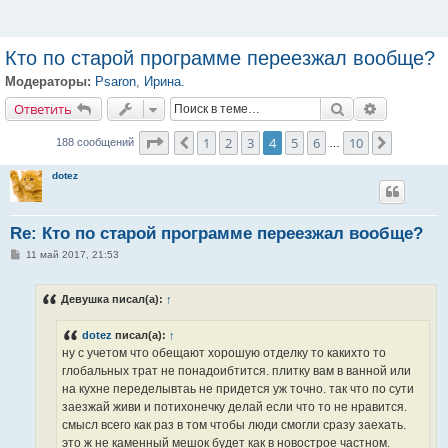
Кто по старой программе переезжал вообще?
Модераторы:
Psaron
,
Ирина.
Ответить
Поиск
Расширенн
О
т
в
е
т
и
т
ь
Страница
4
из
10
1
2
3
4
5
6
10
Пред.
След.
188 сообщений
…
dotez
Re: Кто по старой программе переезжал вообще?
С
11 май 2017, 21:53
о
о
б
Девушка писал(а):
↑
щ
е
н
dotez
писал(а):
↑
и
е
ну с учетом что обещают хорошую отделку то какихто то
глобальных трат не понадоибтится. плитку вам в ванной или
на кухне переделывтаь не придется уж точно. так что по сути
заезжай живи и потихонечку делай если что то не нравится.
смысл всего как раз в том чтобы люди смогли сразу заехать.
это ж не каменный мешок будет как в новострое частном.