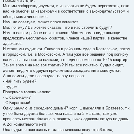
Поехали в ЛДПР:
Мы: мы забаррикадируемся, и из квартир не будем переезжать, пока
нас не обеспечат квартирами в соответствии с законодательством и
обещаниями чиновников
Нам: не советуем, может плохо кончится
Мы: почему? Вы хотите сказать, что в нас стрелять будут?
Нам: в вашем районе не исключено. Можем вам в виде помощи
предложить бесплатных юристов, членов нашей партии, в качестве
адвокатов.
И стали мы судиться. Сначала в районном суде в Коптевском, потом
в городском, т.е. в Московском. А там уже все решения под копирку
написаны, выносятся пачками, т.е. единовременно на 10-15 квартир.
Зачем время на нас зря тратить? И так все понятно. Судья сидит,
делает вид, что с двумя присяжными заседателями советуется.
А на самом деле повернула голову направо:
- Чай пить будем?
- Будем!
Повернула голову налево:
- С баранками?
- С Баранками!
Одну бабулю из соседнего дома 47 корп. 1 выселяли в Братеево, т.к.
у нее была двушка больше, чем наша и на 3-м этаже, там уже
пришлось метраж балкона включать, никак однокомнатную не дашь.
А 2-х комнатных-то нет!
Она судье: я всю жизнь в гальваническом цеху отработала,