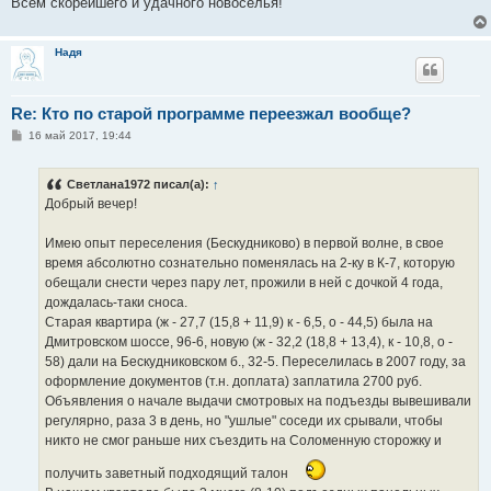
Всем скорейшего и удачного новоселья!
Надя
Re: Кто по старой программе переезжал вообще?
С
16 май 2017, 19:44
о
о
б
Светлана1972 писал(а):
↑
щ
е
Добрый вечер!
н
и
е
Имею опыт переселения (Бескудниково) в первой волне, в свое
время абсолютно сознательно поменялась на 2-ку в К-7, которую
обещали снести через пару лет, прожили в ней с дочкой 4 года,
дождалась-таки сноса.
Старая квартира (ж - 27,7 (15,8 + 11,9) к - 6,5, о - 44,5) была на
Дмитровском шоссе, 96-6, новую (ж - 32,2 (18,8 + 13,4), к - 10,8, о -
58) дали на Бескудниковском б., 32-5. Переселилась в 2007 году, за
оформление документов (т.н. доплата) заплатила 2700 руб.
Объявления о начале выдачи смотровых на подъезды вывешивали
регулярно, раза 3 в день, но "ушлые" соседи их срывали, чтобы
никто не смог раньше них съездить на Соломенную сторожку и
получить заветный подходящий талон