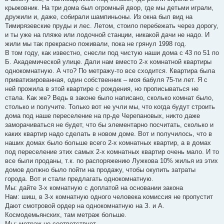
крыжовник. На три дома был огромный двор, где мы детьми играли,
дружили и, даже, собирали шампиньоны. Из окна был вид на
Тимирязевские пруды и лес. Летом, стоило перебежать через дорогу,
и ты уже на пляже или лодочной станции, никакой дачи не надо. И
жили мы так прекрасно поживали, пока не грянул 1998 год.
В том году, как известно, снесли под чистую наши дома с 43 по 51 по
Б. Академической улице. Дали нам вместо 2-х комнатной квартиры
однокомнатную. А что? По метражу-то все сходится. Квартира была
приватизированная, один собственник – моя бабуля 75-ти лет. Я с
ней прожила в этой квартире с рождения, но прописываться не
стала. Как же? Ведь в законе было написано, сколько комнат было,
столько и получите. Только вот не учли мы, что когда будут строить
дома под наше переселение на пр-де Черепановых, никто даже
заморачиваться не будет, что бы элементарно посчитать, сколько и
каких квартир надо сделать в новом доме. Вот и получилось, что в
наших домах было больше всего 2-х комнатных квартир, а в домах
под переселение этих самых 2-х комнатных квартир очень мало. И то
все были проданы, т.к. по распоряжению Лужкова 10% жилья из этих
домов должно было пойти на продажу, чтобы окупить затраты
города. Вот и стали предлагать однокомнатную.
Мы: дайте 3-х комнатную с доплатой на основании закона
Нам: шиш, в 3-х комнатную одного человека комиссия не пропустит
Дают смотровой ордер на однокомнатную на З. и А.
Космодемьянских, там метраж больше.
Мы: метраж не соответствует