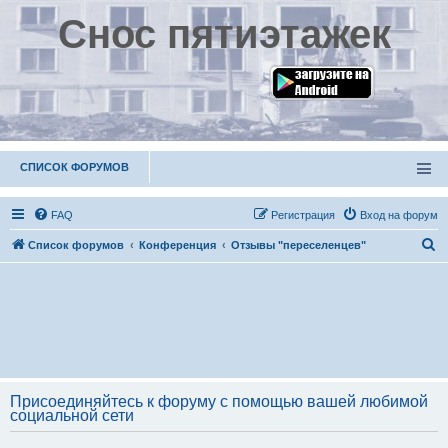
Снос пятиэтажек
СПИСОК ФОРУМОВ
FAQ
Р
е
г
и
с
т
р
а
ц
и
я
Вход на форум
П
Список форумов
Конференция
Отзывы "переселенцев"
о
и
с
к
Присоединяйтесь к форуму с помощью вашей любимой
социальной сети