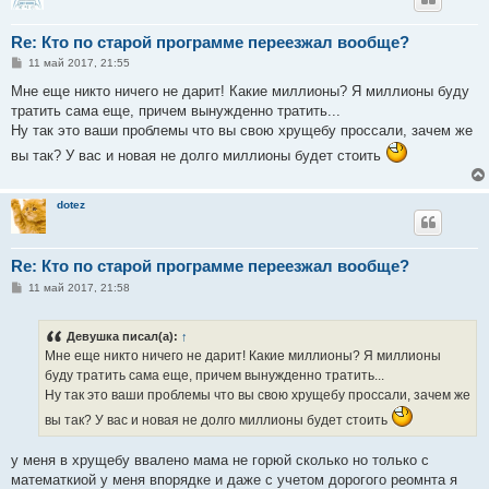
Re: Кто по старой программе переезжал вообще?
С
11 май 2017, 21:55
о
о
Мне еще никто ничего не дарит! Какие миллионы? Я миллионы буду
б
тратить сама еще, причем вынужденно тратить...
щ
е
Ну так это ваши проблемы что вы свою хрущебу проссали, зачем же
н
вы так? У вас и новая не долго миллионы будет стоить
и
е
dotez
Re: Кто по старой программе переезжал вообще?
С
11 май 2017, 21:58
о
о
б
Девушка писал(а):
↑
щ
е
Мне еще никто ничего не дарит! Какие миллионы? Я миллионы
н
буду тратить сама еще, причем вынужденно тратить...
и
е
Ну так это ваши проблемы что вы свою хрущебу проссали, зачем же
вы так? У вас и новая не долго миллионы будет стоить
у меня в хрущебу ввалено мама не горюй сколько но только с
математкиой у меня впорядке и даже с учетом дорогого реомнта я