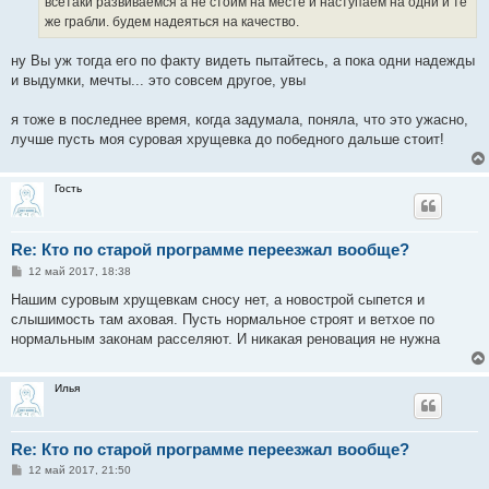
всетаки развиваемся а не стоим на месте и наступаем на одни и те
же грабли. будем надеяться на качество.
ну Вы уж тогда его по факту видеть пытайтесь, а пока одни надежды
и выдумки, мечты... это совсем другое, увы
я тоже в последнее время, когда задумала, поняла, что это ужасно,
лучше пусть моя суровая хрущевка до победного дальше стоит!
Гость
Re: Кто по старой программе переезжал вообще?
С
12 май 2017, 18:38
о
о
Нашим суровым хрущевкам сносу нет, а новострой сыпется и
б
слышимость там аховая. Пусть нормальное строят и ветхое по
щ
е
нормальным законам расселяют. И никакая реновация не нужна
н
и
е
Илья
Re: Кто по старой программе переезжал вообще?
С
12 май 2017, 21:50
о