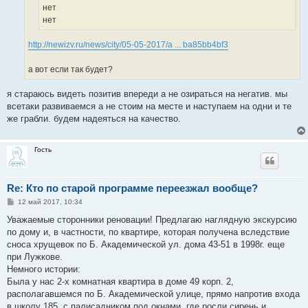
нет
нет
http://newizv.ru/news/city/05-05-2017/a ... ba85bb4bf3
а вот если так будет?
я стараюсь видеть позитив впереди а не озираться на негатив. мы
всетаки развиваемся а не стоим на месте и наступаем на одни и те
же грабли. будем надеяться на качество.
Гость
Re: Кто по старой программе переезжал вообще?
С
12 май 2017, 10:34
о
о
Уважаемые сторонники реновации! Предлагаю наглядную экскурсию
б
по дому и, в частности, по квартире, которая получена вследствие
щ
е
сноса хрущевок по Б. Академической ул. дома 43-51 в 1998г. еще
н
при Лужкове.
и
е
Немного истории:
Была у нас 2-х комнатная квартира в доме 49 корп. 2,
располагавшемся по Б. Академической улице, прямо напротив входа
в школу 185, с палисадником под окнами, где росли сирень и