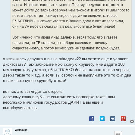
слова. И власть изменится может. Почему не думаете о том, что
может дойти до вариантов хуже чем "эконом" в итоге? И Вам просто
потом закроют рот, снимут видео с другими людьми, которые
СЧАСТЛИВЫ, и скажут что это с Вашего дома и вот их заселили,
они на 7м небе от счастья, а в реальности все будет иначе)
Вот именно, что люди у нас далекие, верят тому, что в газете
написали, по ТВ сказали, на заборе наклеили... ничему
существенному, а потом ничего уже не сделают, поздно будет.
я извиняюсь девушка а вы не обалдели?? вы хотите еще и услвоия
дисктовать? Так- забирайте мою ссаную хрущебу мне дадите 100
метровую хату у метро, обои ТОЛЬКО белые, плитка толкьо черная,
двери такие то и т.д. а если вы сволочи не выоплните это то фиг два
я вам свою супер хрущебу отдам!
вот так это выглядит со стороны.
дареному коню в зубы не сомтрят есть погвоорка такая. вам
несолкько миллионов государстов ДАРИТ а вы еще и
выкоблучиваетесь.
Поделиться в Facebook
Поделиться в Twitt
Поделиться в
Подели
Девушка