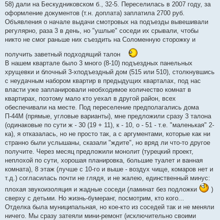
58) дали на Бескудниковском б., 32-5. Переселилась в 2007 году, за
оформление документов (т.н. доплата) заплатила 2700 руб.
Объявления о начале выдачи смотровых на подъезды вывешивали
регулярно, раза 3 в день, но "ушлые" соседи их срывали, чтобы
никто не смог раньше них съездить на Соломенную сторожку и
получить заветный подходящий талон
В нашем квартале было 3 много (8-10) подъездных панельных
хрущевки и блочный 3-хподъездный дом (515 или 510), столкнувшись
с неудачным набором квартир в предыдущих кварталах, под нас
власти уже запланировали необходимое количество комнат в
квартирах, поэтому мало кто уехал в другой район, всех
обеспечивали на месте. Под переселение предполагались дома
П-44М (прямые, угловые варианты), мне предложили сразу 3 талона
(одинаковые по сути ж - 30 (19 + 11), к - 10, о - 51 - т.е. "маленькая" 2-
ка), я отказалась, но не просто так, а с аргументами, которые как ни
странно были услышаны, сказали "ждите", но вряд ли что-то другое
получите. Через месяц предложили монолит (турецкий проект,
неплохой по сути, хорошая планировка, большие туалет и ванная
комната), 8 этаж (лучше с 10-го и выше - воздух чище, комаров нет и
т.д.) согласилась почти не глядя, и не жалею, единственный минус:
плохая звукоизоляция и жадные соседи (ламинат без подложки
)
сверху с детьми. Но жизнь-бумеранг, посмотрим, кто кого...
Отделка была муниципальная, но кое-кто из соседей так и не меняли
ничего. Мы сразу затеяли мини-ремонт (исключительно своими