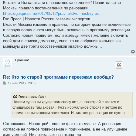
о
Кстати, а Вы слышали о новом постановлении? Правительство
б
Москвы приняло постановления по реновации
щ
е
https://gospress.ru/2017/05/12/pravitelstvo-moskvy-pr
..
н
Гос Пресс | Новости России глазами экспертов
и
е
Власти Москвы изменили правила, по которым дома не включенные
в первую волну сноса могут быть включены в программу реновации.
Согласно новым правилам, если жильцы имеют желание включить
свой дом в списки домов под снос, то на собрании жильцов как
минимум две трети собственников квартир должны...
Прально!
Re: Кто по старой программе переезжал вообще?
С
12 май 2017, 23:32
о
о
б
Гость писал(а):
↑
щ
е
Нашим суровым хрущевкам сносу нет, а новострой сыпется и
н
слышимость там аховая. Пусть нормальное строят и ветхое по
и
е
нормальным законам расселяют. И никакая реновация не нужна
Соглашаюсь! Новострой - еще не факт что лучше. А реновация -
согласие на полное повиновение и подчинение, а не на улучшение
жил.условий. Ну логика закона такова, да.