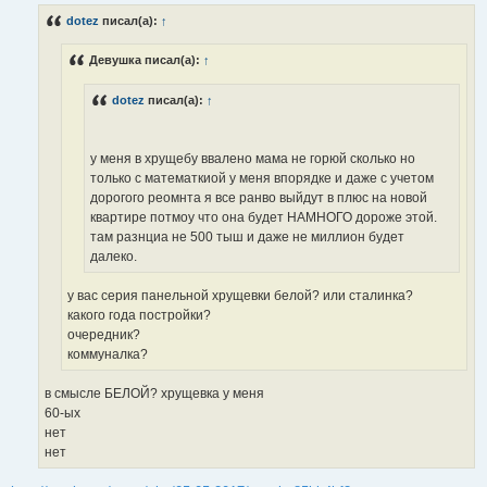
б
dotez
писал(а):
↑
щ
е
н
Девушка писал(а):
↑
и
е
dotez
писал(а):
↑
у меня в хрущебу ввалено мама не горюй сколько но
только с математкиой у меня впорядке и даже с учетом
дорогого реомнта я все ранво выйдут в плюс на новой
квартире потмоу что она будет НАМНОГО дороже этой.
там разнциа не 500 тыш и даже не миллион будет
далеко.
у вас серия панельной хрущевки белой? или сталинка?
какого года постройки?
очередник?
коммуналка?
в смысле БЕЛОЙ? хрущевка у меня
60-ых
нет
нет