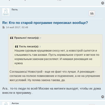
Гость
Re: Кто по старой программе переезжал вообще?
С
14 май 2017, 02:48
о
о
б
Прально! писал(а):
↑
щ
е
н
Гость писал(а):
↑
и
е
Нашим суровым хрущевкам сносу нет, а новострой сыпется и
слышимость там аховая. Пусть нормальное строят и ветхое по
нормальным законам расселяют. И никакая реновация не
нужна
Соглашаюсь! Новострой - еще не факт что лучше. А реновация -
согласие на полное повиновение и подчинение, а не на улучшение
жил.условий. Ну логика закона такова, да.
Ага.. то-то люди по всей Москве на митинги выходят, чтобы их дома
внесли в программу..
Антон