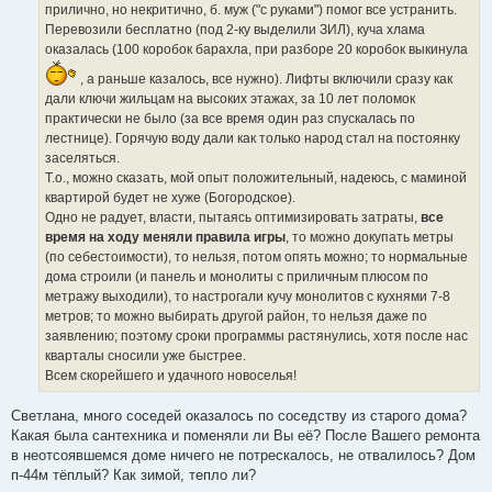
прилично, но некритично, б. муж ("с руками") помог все устранить.
Перевозили бесплатно (под 2-ку выделили ЗИЛ), куча хлама
оказалась (100 коробок барахла, при разборе 20 коробок выкинула
, а раньше казалось, все нужно). Лифты включили сразу как
дали ключи жильцам на высоких этажах, за 10 лет поломок
практически не было (за все время один раз спускалась по
лестнице). Горячую воду дали как только народ стал на постоянку
заселяться.
Т.о., можно сказать, мой опыт положительный, надеюсь, с маминой
квартирой будет не хуже (Богородское).
Одно не радует, власти, пытаясь оптимизировать затраты,
все
время на ходу меняли правила игры
, то можно докупать метры
(по себестоимости), то нельзя, потом опять можно; то нормальные
дома строили (и панель и монолиты с приличным плюсом по
метражу выходили), то настрогали кучу монолитов с кухнями 7-8
метров; то можно выбирать другой район, то нельзя даже по
заявлению; поэтому сроки программы растянулись, хотя после нас
кварталы сносили уже быстрее.
Всем скорейшего и удачного новоселья!
Светлана, много соседей оказалось по соседству из старого дома?
Какая была сантехника и поменяли ли Вы её? После Вашего ремонта
в неотсоявшемся доме ничего не потрескалось, не отвалилось? Дом
п-44м тёплый? Как зимой, тепло ли?