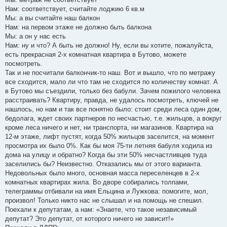
Нам: соответствует, считайте лоджию 6 кв.м
Мы: а вы считайте наш балкон
Нам: на первом этаже не должно быть балкона
Мы: а он у нас есть
Нам: ну и что? А быть не должно! Ну, если вы хотите, пожалуйста,
есть прекрасная 2-х комнатная квартира в Бутово, можете
посмотреть.
Так и не посчитали балкончик-то наш. Вот и вышло, что по метражу
все сходится, мало ли что там не сходится по количеству комнат. А
в Бутово мы съездили, только без бабули. Зачем пожилого человека
расстраивать? Квартиру, правда, не удалось посмотреть, ключей не
нашлось, но нам и так все понятно было: стоит среди леса один дом,
бедолага, ждет своих партнеров по несчастью, т.е. жильцов, а вокруг
кроме леса ничего и нет, ни транспорта, ни магазинов. Квартира на
12-м этаже, лифт пустят, когда 50% жильцов заселится, на момент
просмотра их было 0%. Как бы моя 75-ти летняя бабуля ходила из
дома на улицу и обратно? Когда бы эти 50% несчастливцев туда
заселились бы? Неизвестно. Отказались мы от этого варианта.
Недовольных было много, основная масса переселенцев в 2-х
комнатных квартирах жила. Во дворе собирались толпами,
телеграммы отбивали на имя Ельцина и Лужкова: помогите, мол,
произвол! Только никто нас не слышал и на помощь не спешил.
Поехали к депутатам, а нам: «Знаете, что такое независимый
депутат? Это депутат, от которого ничего не зависит!»