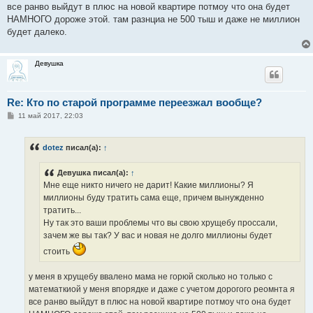
все ранво выйдут в плюс на новой квартире потмоу что она будет
НАМНОГО дороже этой. там разнциа не 500 тыш и даже не миллион
будет далеко.
Девушка
Re: Кто по старой программе переезжал вообще?
С
11 май 2017, 22:03
о
о
б
dotez
писал(а):
↑
щ
е
н
Девушка писал(а):
↑
и
е
Мне еще никто ничего не дарит! Какие миллионы? Я
миллионы буду тратить сама еще, причем вынужденно
тратить...
Ну так это ваши проблемы что вы свою хрущебу проссали,
зачем же вы так? У вас и новая не долго миллионы будет
стоить
у меня в хрущебу ввалено мама не горюй сколько но только с
математкиой у меня впорядке и даже с учетом дорогого реомнта я
все ранво выйдут в плюс на новой квартире потмоу что она будет