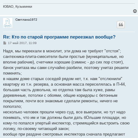
ЮВАО, Кузьминки
Светлана1972
Re: Кто по старой программе переезжал вообще?
С
17 май 2017, 11:09
о
о
Надя, мы переехали в монолит, эти дома не требуют "отстоя";
б
сантехника-плита-смесители были простые (муниципальные, но
щ
е
вполне рабочие), счетчики хорошие (сименс - до сих пор стоят),
н
бачок унитаза мы сами случайно разбили, поэтому унитаз решили
и
е
поменять;
в нашем доме старых соседей рядом нет, т.к. нам "отслюнили"
квартиру из т.н. резерва, а основная масса переселялась в П-44,
большая часть довольна, но отделка там была хуже, рамы
деревянные, потолки с обоями, общие коридоры с бетонным
покрытием, почти все знакомые сделали ремонты, ничего не
поползло;
несколько человек прошли через суд, все выиграли, но тут надо
понимать, что им и так должны были дать бОльшие площади, но
кому-то попался упертый инспектор, стремящийся выстроить свою
логику, по-своему читающий закон;
вообще при раздаче смотровых инспектора сначала предлагают