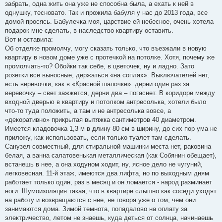
забрать, одна жить она уже не способна была, а ехать к ней в
однушку, тесновато. Так и прожила бабуля у нас до 2013 года, все
домой просясь. Бабулечка моя, царствие ей небесное, очень хотела
подарок мне сделать, в наследство квартиру оставить.
Вот и оставила:
Об отделке промолчу, могу сказать только, что въезжали в новую
квартиру в новом доме уже с протечкой на потолке. Хотя, почему же
промолчать-то? Обойки так себе, в цветочек, ну и ладно. Зато
розетки все выносные, держаться «на соплях». Выключателей нет,
есть веревочки, как в «Красной шапочке»: дерни один раз за
веревочку – свет зажжется, дерни два – погаснет. В коридоре между
входной дверью в квартиру и потолком антресолька, хотели было
что-то туда положить, а там и не антресолька вовсе, а
«декоративно» прикрытая вытяжка сантиметров 40 диаметром.
Имеется кладовочка 1,3 м в длину 80 см в ширину, до сих пор ума не
приложу, как использовать, если только туалет там сделать.
Санузел совместный, для стиральной машинки места нет, раковина
белая, а ванна салатовенькая металлическая (как Собянин обещает),
встанешь в нее, а она ходуном ходит, ну, ясное дело не чугуний,
легковесная. 11-й этаж, имеются два лифта, но по выходным дням
работает только один, раз в месяц и он ломается - народ разминает
ноги. Шумоизоляция такая, что в квартире слышно как соседи уходят
на работу и возвращаются с нее, не говоря уже о том, чем они
занимаются дома. Зимой темнота, попадалово на оплату за
электричество, летом не знаешь, куда деться от солнца, начинаешь