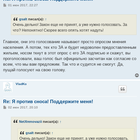
С
01 июн 2017, 22:27
о
о
б
gsalt
писал(а):
↑
щ
е
Очень дельно! Закон еще не принят, а уже нужно голосовать. За
н
что? Непонятно! Скорее всего опять хотят надуть!
и
е
Главное, они это голосование называют просто опросом мнения
населения. А потом, тех кто ЗА и будет недоволен предоставленным
жильем, носом ткнут в этот опрос с его ЗА подписью и скажут, вы
проголосовали, ваш голос был официально засчитан как согласие со
всем, что мы вам предложим. Так что и судится не смогут. Да,
пущай голосуют на свою голову.
VladKo
Re: Я против сноса! Поддержите меня!
С
02 июн 2017, 20:10
о
о
б
NetXrenovazii
писал(а):
↑
щ
е
н
gsalt
писал(а):
↑
и
е
Очень дельно! Закон еще не принят, а уже нужно голосовать.