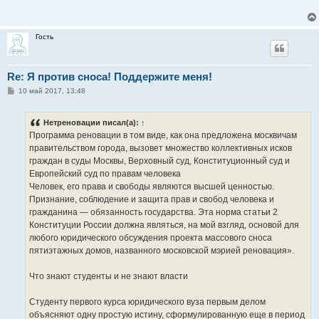
щ
е
н
и
Гость
е
Re: Я против сноса! Поддержите меня!
С
10 май 2017, 13:48
о
о
б
Нетреновации писал(а):
↑
щ
е
Программа реновации в том виде, как она предложена москвичам
н
правительством города, вызовет множество коллективных исков
и
е
граждан в суды Москвы, Верховный суд, Конституционный суд и
Европейский суд по правам человека
Человек, его права и свободы являются высшей ценностью.
Признание, соблюдение и защита прав и свобод человека и
гражданина — обязанность государства. Эта норма статьи 2
Конституции России должна являться, на мой взгляд, основой для
любого юридического обсуждения проекта массового сноса
пятиэтажных домов, названного московской мэрией реновация».
Что знают студенты и не знают власти
Студенту первого курса юридического вуза первым делом
объясняют одну простую истину, сформулированную еще в период