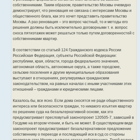
собственниками. Таким образом, правительство Москвы очевидно
демонстрирует, что реновация не связана с интересами Москвы и
общественного блага, как это хочет представить правительство
Москвы. А раз реновация – это вопрос частный, то и методы его
решения должны быть исключительно договорными т. е. вопрос
сноса пятиэтажек может решаться только путем договоренностей с
собственниками квартир.
В соответствии со статьей 124 Гражданского кодекса России
Российская Федерация, субъекты Российской Федерации:
республики, края, области, города федерального значения,
автономная область, автономные округа, а также городские,
сельские поселения и другие муниципальные образования
выступают в отношениях, регулируемых гражданским
законодательством, на равных началах с иными участниками этих
отношений – гражданами и юридическими лицами.
Казалось бы, все ясно. Если дома сносятся не ради общественного
интереса или безопасности граждан, то никакого изъятия квартир
по решению суда на безальтернативной основе, как это
предусматривает пресловутый законопроект 120505-7, зависший в
Госдуме на втором чтении, и быть не может. В существующем виде
законопроект предусматривает безальтернативное предложение
собственнику о переезде и последующий иск в суд со стороны
правительства Москвы в случае отказа собственника. Такой подход