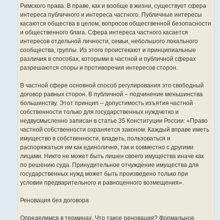
Римского права. В праве, как и вообще в жизни, существует сфера
интереса публичного и интереса частного. Публичные интересы
касаются общества в целом, вопросов общественной безопасности
и общественного блага. Сфера интереса частного касается
интересов отдельной личности, семьи, небольшого локального
сообщества, группы. Из этого проистекают и принципиальные
различия в способах, которыми в частной и публичной сферах
разрешаются споры и противоречия интересов сторон.
В частной сфере основной способ регулирования это свободный
договор равных сторон. В публичной – подчинение меньшинства
большинству. Этот принцип – допустимость изъятия частной
собственности только для государственных нуждчетко и
недвусмысленно записан в статье 35 Конституции России: «Право
частной собственности охраняется законом. Каждый вправе иметь
имущество в собственности, владеть, пользоваться и
распоряжаться им как единолично, так и совместно с другими
лицами. Никто не может быть лишен своего имущества иначе как
по решению суда. Принудительное отчуждение имущества для
государственных нужд может быть произведено только при
условии предварительного и равноценного возмещения».
Реновация без договора
Определимся в терминах. Что такое реновация? Формальное