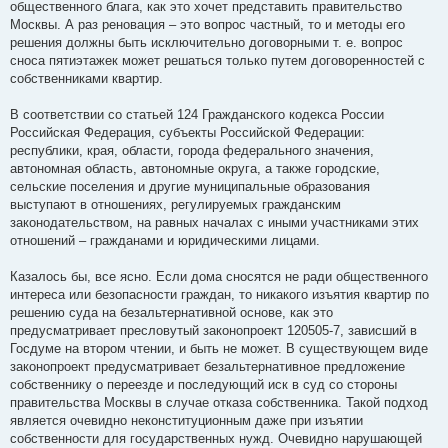
общественного блага, как это хочет представить правительство
Москвы. А раз реновация – это вопрос частный, то и методы его
решения должны быть исключительно договорными т. е. вопрос
сноса пятиэтажек может решаться только путем договоренностей с
собственниками квартир.
В соответствии со статьей 124 Гражданского кодекса России
Российская Федерация, субъекты Российской Федерации:
республики, края, области, города федерального значения,
автономная область, автономные округа, а также городские,
сельские поселения и другие муниципальные образования
выступают в отношениях, регулируемых гражданским
законодательством, на равных началах с иными участниками этих
отношений – гражданами и юридическими лицами.
Казалось бы, все ясно. Если дома сносятся не ради общественного
интереса или безопасности граждан, то никакого изъятия квартир по
решению суда на безальтернативной основе, как это
предусматривает пресловутый законопроект 120505-7, зависший в
Госдуме на втором чтении, и быть не может. В существующем виде
законопроект предусматривает безальтернативное предложение
собственнику о переезде и последующий иск в суд со стороны
правительства Москвы в случае отказа собственника. Такой подход
является очевидно неконституционным даже при изъятии
собственности для государственных нужд. Очевидно нарушающей