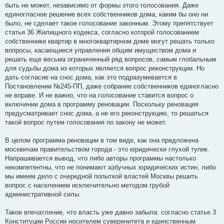
быть не может, независимо от формы этого голосования. Даже
единогласное решение всех собственников дома, каким бы оно ни
было, не сделает такое голосование законным. Этому препятствует
статья 36 Жилищного кодекса, согласно которой голосованием
собственники квартир в многоквартирном доме могут решать только
вопросы, касающиеся управления общим имуществом дома и
решать еще весьма ограниченный ряд вопросов, самым глобальным
для судьбы дома из которых является вопрос реконструкции. Но
дать согласие на снос дома, как это подразумевается в
Постановлении №245-ПП, даже собрание собственников единогласно
не вправе. И не важно, что на голосование ставится вопрос о
включении дома в программу реновации. Поскольку реновация
предусматривает снос дома, а не его реконструкцию, то решаться
такой вопрос путем голосования по закону не может.
В целом программа реновации в том виде, как она предложена
москвичам правительством города - это юридически глухой тупик.
Напрашивается вывод, что либо авторы программы настолько
некомпетентны, что не понимают азбучных юридических истин, либо
мы имеем дело с очередной попыткой властей Москвы решить
вопрос с населением исключительно методом грубой
административной силы.
Такое впечатление, что власть уже давно забыла: согласно статье 3
Конституции России носителем суверенитета и единственным