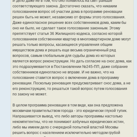
И дело даже не в том, что оно появилось на свет раньше
соответствующего закона. Достаточно сказать, что никаким
голосованием вопрос об участии дома в программе реновации
решен быть не может, независимо от формы этого голосования.
Даже единогласное решение всех собственников дома, каким бы
оно ни было, не сделает такое голосование законным. Этому
препятствует статья 36 Жилищного кодекса, согласно которой
голосованием собственники квартир в многоквартирном доме могут
решать только вопросы, касающиеся управления общим
имуществом дома и решать еще весьма ограниченный ряд
вопросов, самым глобальным для судьбы дома из которых
является вопрос реконструкции. Но дать согласие на снос дома, как
это подразумевается в Постановлении №245-ПП, даже собрание
собственников единогласно не вправе. И не важно, что на
голосование ставится вопрос о включении дома в программу
реновации. Поскольку реновация предусматривает снос дома, а не
его реконструкцию, то решаться такой вопрос путем голосования
по закону не может.
В целом программа реновации в том виде, как она предложена
москвичам правительством города - это юридически глухой тупик.
Напрашивается вывод, что либо авторы программы настолько
некомпетентны, что не понимают азбучных юридических истин,
либо мы имеем дело с очередной попыткой властей Москвы
решить вопрос с населением исключительно методом грубой