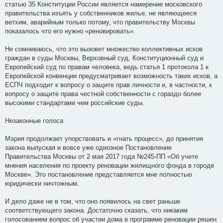
статью 35 Конституции России является намерение московского
правительства изъять у собственников жилье, не являющееся
ветхим, аварийным только потому, что правительству Москвы
показалось что его нужно «реновировать».
Не сомневаюсь, что это вызовет множество коллективных исков
граждан в суды Москвы, Верховный суд, Конституционный суд и
Европейский суд по правам человека, ведь статья 1 протокола 1 к
Европейской конвенции предусматривает возможность таких исков, а
ЕСПЧ подходит к вопросу о защите прав личности и, в частности, к
вопросу о защите права честной собственности с гораздо более
высокими стандартами чем российские суды.
Незаконные голоса
Мэрия продолжает упорствовать и «гнать процесс», до принятия
закона выпуская и вовсе уже одиозное Постановление
Правительства Москвы от 2 мая 2017 года №245-ПП «Об учете
мнения населения по проекту реновации жилищного фонда в городе
Москве». Это постановление представляется мне полностью
юридически ничтожным.
И дело даже не в том, что оно появилось на свет раньше
соответствующего закона. Достаточно сказать, что никаким
голосованием вопрос об участии дома в программе реновации решен