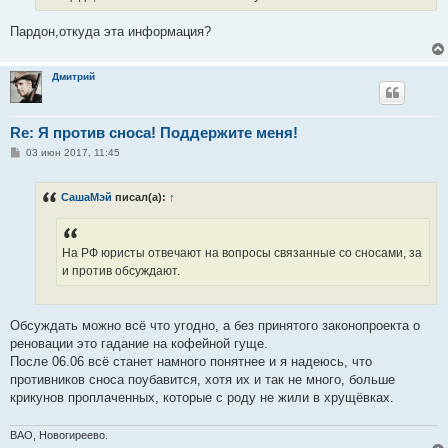
Пардон,откуда эта информация?
Дмитрий
Re: Я против сноса! Поддержите меня!
С
03 июн 2017, 11:45
о
о
б
СашаМэй
писал(а):
↑
щ
е
н
и
е
На РФ юристы отвечают на вопросы связанные со сносами, за
и против обсуждают.
Обсуждать можно всё что угодно, а без принятого законопроекта о
реновации это гадание на кофейной гуще.
После 06.06 всё станет намного понятнее и я надеюсь, что
противников сноса поубавится, хотя их и так не много, больше
крикунов проплаченных, которые с роду не жили в хрущёвках.
ВАО, Новогиреево.