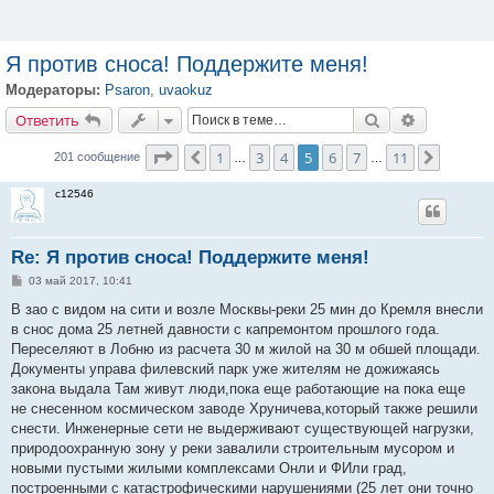
Я против сноса! Поддержите меня!
Модераторы:
Psaron
,
uvaokuz
Ответить
Поиск
Расширенн
О
т
в
е
т
и
т
ь
Страница
5
из
11
1
3
4
5
6
7
11
Пред.
След.
201 сообщение
…
…
c12546
Re: Я против сноса! Поддержите меня!
С
03 май 2017, 10:41
о
о
В зао с видом на сити и возле Москвы-реки 25 мин до Кремля внесли
б
в снос дома 25 летней давности с капремонтом прошлого года.
щ
е
Переселяют в Лобню из расчета 30 м жилой на 30 м обшей площади.
н
Документы управа филевский парк уже жителям не дожижаясь
и
е
закона выдала Там живут люди,пока еще работающие на пока еще
не снесенном космическом заводе Хруничева,который также решили
снести. Инженерные сети не выдерживают существующей нагрузки,
природоохранную зону у реки завалили строительным мусором и
новыми пустыми жилыми комплексами Онли и ФИли град,
построенными с катастрофическими нарушениями (25 лет они точно