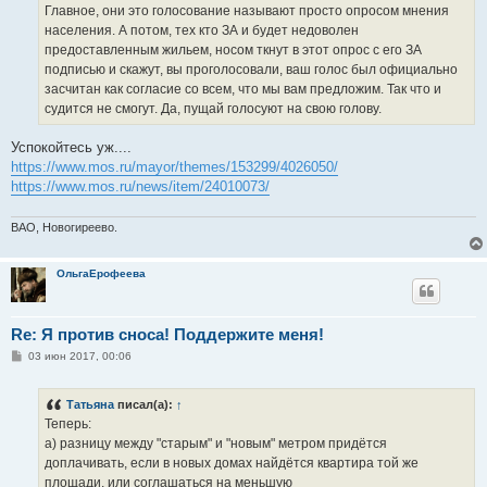
Главное, они это голосование называют просто опросом мнения
населения. А потом, тех кто ЗА и будет недоволен
предоставленным жильем, носом ткнут в этот опрос с его ЗА
подписью и скажут, вы проголосовали, ваш голос был официально
засчитан как согласие со всем, что мы вам предложим. Так что и
судится не смогут. Да, пущай голосуют на свою голову.
Успокойтесь уж....
https://www.mos.ru/mayor/themes/153299/4026050/
https://www.mos.ru/news/item/24010073/
ВАО, Новогиреево.
ОльгаЕрофеева
Re: Я против сноса! Поддержите меня!
С
03 июн 2017, 00:06
о
о
б
Татьяна
писал(а):
↑
щ
е
Теперь:
н
а) разницу между "старым" и "новым" метром придётся
и
е
доплачивать, если в новых домах найдётся квартира той же
площади, или соглашаться на меньшую