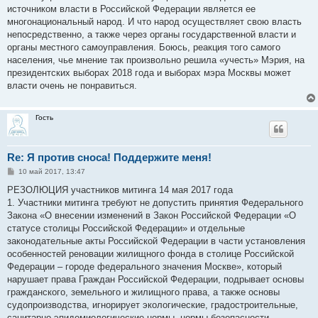
источником власти в Российской Федерации является ее
многонациональный народ. И что народ осуществляет свою власть
непосредственно, а также через органы государственной власти и
органы местного самоуправления. Боюсь, реакция того самого
населения, чье мнение так произвольно решила «учесть» Мэрия, на
президентских выборах 2018 года и выборах мэра Москвы может
власти очень не понравиться.
Гость
Re: Я против сноса! Поддержите меня!
С
10 май 2017, 13:47
о
о
РЕЗОЛЮЦИЯ участников митинга 14 мая 2017 года
б
1. Участники митинга требуют не допустить принятия Федерального
щ
е
Закона «О внесении изменений в Закон Российской Федерации «О
н
статусе столицы Российской Федерации» и отдельные
и
е
законодательные акты Российской Федерации в части установления
особенностей реновации жилищного фонда в столице Российской
Федерации – городе федерального значения Москве», который
нарушает права Граждан Российской Федерации, подрывает основы
гражданского, земельного и жилищного права, а также основы
судопроизводства, игнорирует экологические, градостроительные,
санитарно-эпидемиологические нормы, нормы безопасности.