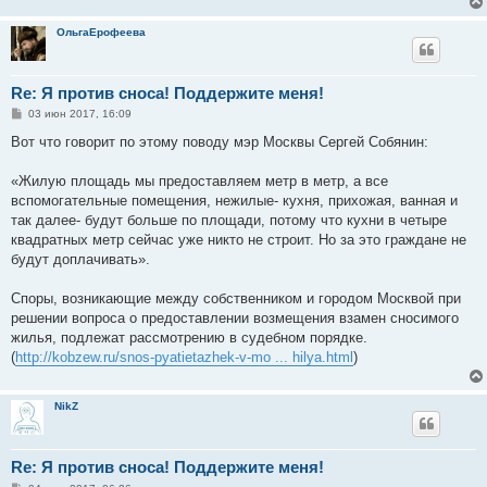
ОльгаЕрофеева
Re: Я против сноса! Поддержите меня!
С
03 июн 2017, 16:09
о
о
Вот что говорит по этому поводу мэр Москвы Сергей Собянин:
б
щ
е
«Жилую площадь мы предоставляем метр в метр, а все
н
вспомогательные помещения, нежилые- кухня, прихожая, ванная и
и
е
так далее- будут больше по площади, потому что кухни в четыре
квадратных метр сейчас уже никто не строит. Но за это граждане не
будут доплачивать».
Споры, возникающие между собственником и городом Москвой при
решении вопроса о предоставлении возмещения взамен сносимого
жилья, подлежат рассмотрению в судебном порядке.
(
http://kobzew.ru/snos-pyatietazhek-v-mo ... hilya.html
)
NikZ
Re: Я против сноса! Поддержите меня!