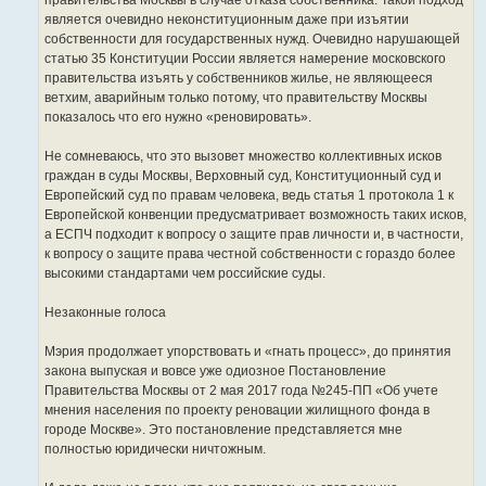
является очевидно неконституционным даже при изъятии
собственности для государственных нужд. Очевидно нарушающей
статью 35 Конституции России является намерение московского
правительства изъять у собственников жилье, не являющееся
ветхим, аварийным только потому, что правительству Москвы
показалось что его нужно «реновировать».
Не сомневаюсь, что это вызовет множество коллективных исков
граждан в суды Москвы, Верховный суд, Конституционный суд и
Европейский суд по правам человека, ведь статья 1 протокола 1 к
Европейской конвенции предусматривает возможность таких исков,
а ЕСПЧ подходит к вопросу о защите прав личности и, в частности,
к вопросу о защите права честной собственности с гораздо более
высокими стандартами чем российские суды.
Незаконные голоса
Мэрия продолжает упорствовать и «гнать процесс», до принятия
закона выпуская и вовсе уже одиозное Постановление
Правительства Москвы от 2 мая 2017 года №245-ПП «Об учете
мнения населения по проекту реновации жилищного фонда в
городе Москве». Это постановление представляется мне
полностью юридически ничтожным.