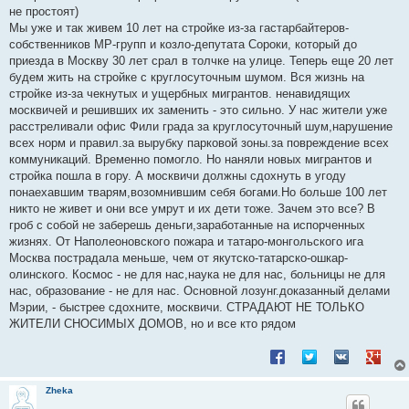
не простоят)
Мы уже и так живем 10 лет на стройке из-за гастарбайтеров-
собственников МР-групп и козло-депутата Сороки, который до
приезда в Москву 30 лет срал в толчке на улице. Теперь еще 20 лет
будем жить на стройке с круглосуточным шумом. Вся жизнь на
стройке из-за чекнутых и ущербных мигрантов. ненавидящих
москвичей и решивших их заменить - это сильно. У нас жители уже
расстреливали офис Фили града за круглосуточный шум,нарушение
всех норм и правил.за вырубку парковой зоны.за повреждение всех
коммуникаций. Временно помогло. Но наняли новых мигрантов и
стройка пошла в гору. А москвичи должны сдохнуть в угоду
понаехавшим тварям,возомнившим себя богами.Но больше 100 лет
никто не живет и они все умрут и их дети тоже. Зачем это все? В
гроб с собой не заберешь деньги,заработанные на испорченных
жизнях. От Наполеоновского пожара и татаро-монгольского ига
Москва пострадала меньше, чем от якутско-татарско-ошкар-
олинского. Космос - не для нас,наука не для нас, больницы не для
нас, образование - не для нас. Основной лозунг.доказанный делами
Мэрии, - быстрее сдохните, москвичи. СТРАДАЮТ НЕ ТОЛЬКО
ЖИТЕЛИ СНОСИМЫХ ДОМОВ, но и все кто рядом
Поделиться в Facebook
Поделиться в Twitt
Поделиться в
Подели
Zheka