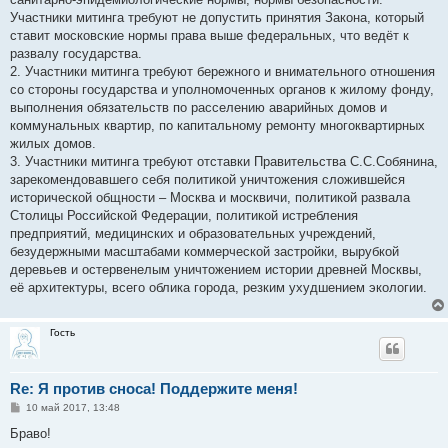
Участники митинга требуют не допустить принятия Закона, который
ставит московские нормы права выше федеральных, что ведёт к
развалу государства.
2. Участники митинга требуют бережного и внимательного отношения
со стороны государства и уполномоченных органов к жилому фонду,
выполнения обязательств по расселению аварийных домов и
коммунальных квартир, по капитальному ремонту многоквартирных
жилых домов.
3. Участники митинга требуют отставки Правительства С.С.Собянина,
зарекомендовавшего себя политикой уничтожения сложившейся
исторической общности – Москва и москвичи, политикой развала
Столицы Российской Федерации, политикой истребления
предприятий, медицинских и образовательных учреждений,
безудержными масштабами коммерческой застройки, вырубкой
деревьев и остервенелым уничтожением истории древней Москвы,
её архитектуры, всего облика города, резким ухудшением экологии.
Гость
Re: Я против сноса! Поддержите меня!
С
10 май 2017, 13:48
о
о
Браво!
б