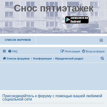
Снос пятиэтажек
СПИСОК ФОРУМОВ
FAQ
Р
е
г
и
с
т
р
а
ц
и
я
Вход на форум
П
Список форумов
Конференция
Юридический раздел
о
и
с
к
Присоединяйтесь к форуму с помощью вашей любимой
социальной сети