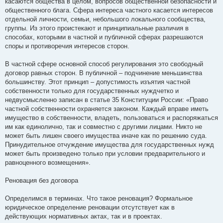
касаются общества в целом, вопросов общественной безопасности и
общественного блага. Сфера интереса частного касается интересов
отдельной личности, семьи, небольшого локального сообщества,
группы. Из этого проистекают и принципиальные различия в
способах, которыми в частной и публичной сферах разрешаются
споры и противоречия интересов сторон.
В частной сфере основной способ регулирования это свободный
договор равных сторон. В публичной – подчинение меньшинства
большинству. Этот принцип – допустимость изъятия частной
собственности только для государственных нуждчетко и
недвусмысленно записан в статье 35 Конституции России: «Право
частной собственности охраняется законом. Каждый вправе иметь
имущество в собственности, владеть, пользоваться и распоряжаться
им как единолично, так и совместно с другими лицами. Никто не
может быть лишен своего имущества иначе как по решению суда.
Принудительное отчуждение имущества для государственных нужд
может быть произведено только при условии предварительного и
равноценного возмещения».
Реновация без договора
Определимся в терминах. Что такое реновация? Формальное
юридическое определение реновации отсутствует как в
действующих нормативных актах, так и в проектах.