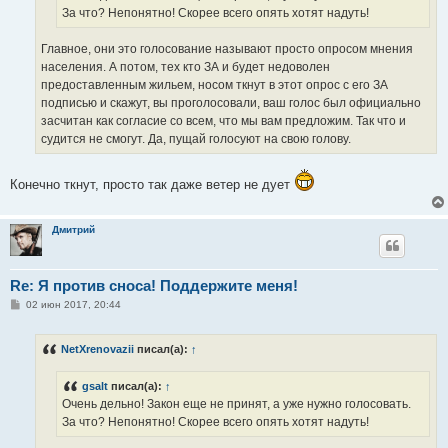
За что? Непонятно! Скорее всего опять хотят надуть!
Главное, они это голосование называют просто опросом мнения
населения. А потом, тех кто ЗА и будет недоволен
предоставленным жильем, носом ткнут в этот опрос с его ЗА
подписью и скажут, вы проголосовали, ваш голос был официально
засчитан как согласие со всем, что мы вам предложим. Так что и
судится не смогут. Да, пущай голосуют на свою голову.
Конечно ткнут, просто так даже ветер не дует
Дмитрий
Re: Я против сноса! Поддержите меня!
С
02 июн 2017, 20:44
о
о
б
NetXrenovazii
писал(а):
↑
щ
е
н
gsalt
писал(а):
↑
и
е
Очень дельно! Закон еще не принят, а уже нужно голосовать.
За что? Непонятно! Скорее всего опять хотят надуть!