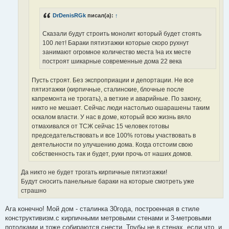
е
DrDenisRGk
писал(а):
↑
Сказали будут строить монолит который будет стоять
100 лет! Бараки пятиэтажки которые скоро рухнут
занимают огромное количество места !на их месте
построят шикарные современные дома 22 века
Пусть строят. Без экспроприации и депортации. Не все
пятиэтажки (кирпичные, сталинские, блочные после
капремонта не трогать), а ветхие и аварийные. По закону,
никто не мешает. Сейчас люди настолько ошарашены таким
оскалом власти. У нас в доме, который всю жизнь вяло
отмахивался от ТСЖ сейчас 15 человек готовы
председательствовать и все 100% готовы участвовать в
деятельности по улучшению дома. Когда отстоим свою
собственность так и будет, руки прочь от наших домов.
Да никто не будет трогать кирпичные пятиэтажки!
Будут сносить панельные бараки на которые смотреть уже
страшно
Ага конечно! Мой дом - сталинка 30года, построенная в стиле
конструктивизм.с кирпичными метровыми стенами и 3-метровыми
потолками и тоже собираются снести. Трубы не в стенах, если что, и