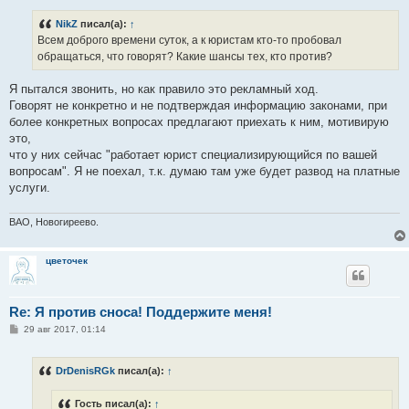
о
б
NikZ
писал(а):
↑
щ
е
Всем доброго времени суток, а к юристам кто-то пробовал
н
обращаться, что говорят? Какие шансы тех, кто против?
и
е
Я пытался звонить, но как правило это рекламный ход.
Говорят не конкретно и не подтверждая информацию законами, при
более конкретных вопросах предлагают приехать к ним, мотивирую
это,
что у них сейчас "работает юрист специализирующийся по вашей
вопросам". Я не поехал, т.к. думаю там уже будет развод на платные
услуги.
ВАО, Новогиреево.
цветочек
Re: Я против сноса! Поддержите меня!
С
29 авг 2017, 01:14
о
о
б
DrDenisRGk
писал(а):
↑
щ
е
н
Гость писал(а):
↑
и