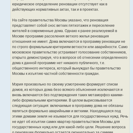
юридическое определение реновации отсутствует как в
действующих нормативных актах, так и в проектах.
На сайте правительства Москвы указано, что реновация
представляет собой снос ветхих пятиэтажек и переселение
жителей в современные дома. Однако к ранее реализуемой в
Москве программе расселения ветхого жилья реновация
отношения не имеет. Дома включаются в программу реновации не
по строго формальным критериям ветхости или аварийности. Само
московское правительство устраивает голосование собственников,
открыто демонстрируя, что в вопросе об отнесении определенного
дома к данной программе нет никакого публичного, т.е.
общественного интереса, который вынуждал бы правительство
Москвы к изъятию частной собственности граждан.
Мэрия произвольно по своему усмотрению формирует списки
домов, из которых дома безо всякого объяснения исключаются и
вновь включаются без подтверждения таких метаморфоз какими-
либо формальными критериями. В целом вырисовывается
следующая ситуация: включаемые в программу дома не обязаны
являться формально аварийными и ветхими. Находящаяся под
этими домами земля не изымается для государственных нужд. Речь
не идет об изъятии самих квартир правительством Москвы для
государственных нужд или для какой-либо цели. Решение вопроса
о реновации формально остается окончательно за самими