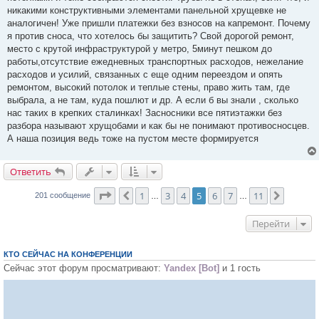
никакими конструктивными элементами панельной хрущевке не
аналогичен! Уже пришли платежки без взносов на капремонт. Почему
я против сноса, что хотелось бы защитить? Свой дорогой ремонт,
место с крутой инфраструктурой у метро, 5минут пешком до
работы,отсутствие ежедневных транспортных расходов, нежелание
расходов и усилий, связанных с еще одним переездом и опять
ремонтом, высокий потолок и теплые стены, право жить там, где
выбрала, а не там, куда пошлют и др. А если б вы знали , сколько
нас таких в крепких сталинках! Засносники все пятиэтажки без
разбора называют хрущобами и как бы не понимают противосносцев.
А наша позиция ведь тоже на пустом месте формируется
Ответить
О
т
в
е
т
и
т
ь
Страница
5
из
11
1
3
4
5
6
7
11
Пред.
След.
201 сообщение
…
…
Перейти
КТО СЕЙЧАС НА КОНФЕРЕНЦИИ
Сейчас этот форум просматривают:
Yandex [Bot]
и 1 гость