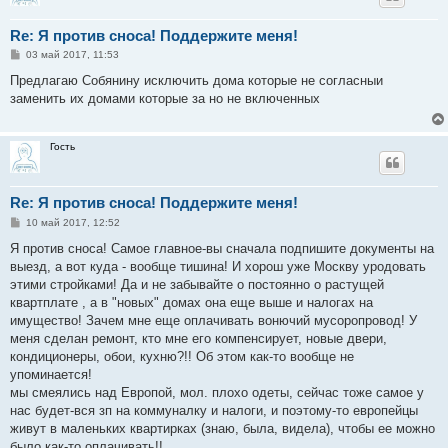
Re: Я против сноса! Поддержите меня!
С
03 май 2017, 11:53
о
о
Предлагаю Собянину исключить дома которые не согласныи
б
заменить их домами которые за но не включенных
щ
е
н
и
Гость
е
Re: Я против сноса! Поддержите меня!
С
10 май 2017, 12:52
о
о
Я против сноса! Самое главное-вы сначала подпишите документы на
б
выезд, а вот куда - вообще тишина! И хорош уже Москву уродовать
щ
е
этими стройками! Да и не забывайте о постоянно о растущей
н
квартплате , а в "новых" домах она еще выше и налогах на
и
е
имущество! Зачем мне еще оплачивать вонючий мусоропровод! У
меня сделан ремонт, кто мне его компенсирует, новые двери,
кондиционеры, обои, кухню?!! Об этом как-то вообще не
упоминается!
мы смеялись над Европой, мол. плохо одеты, сейчас тоже самое у
нас будет-вся зп на коммуналку и налоги, и поэтому-то европейцы
живут в маленьких квартирках (знаю, была, видела), чтобы ее можно
было как-то оплачивать!!