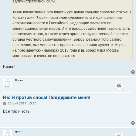
административной силы.
Такое впечатление, что власть уже давно забыла: согласно статье 3
Конституции России носителем суверенитета и единственным
источником власти в Российской Федерации является ее
многонациональный народ. И что народ осуществляет свою власть
непосредственно, а также через органы государственной власти и
органы местного самоуправления. Боюсь, реакция того самого
населения, чье мнение так произвольно решила «учесть» Мэрия,
на президентских выборах 2018 года и выборах мэра Москвы
может власти очень не понравиться.
Браво!
Гость
Re: Я против сноса! Поддержите меня!
С
10 май 2017, 15:35
о
о
Все так и есть
б
щ
е
н
и
gsalt
е