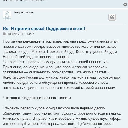
Нетреновации
Re: Я против сноса! Поддержите меня!
С
10 май 2017, 13:26
о
о
Программа реновации в том виде, как она предложена москвичам
б
правительством города, вызовет множество коллективных исков
щ
е
граждан в суды Москвы, Верховный суд, Конституционный суд и
н
Европейский суд по правам человека
и
е
Человек, его права и свободы являются высшей ценностью.
Признание, соблюдение и защита прав и свобод человека и
гражданина — обязанность государства. Эта норма статьи 2
Конституции России должна являться, на мой взгляд, основой для
любого юридического обсуждения проекта массового сноса
пятиэтажных домов, названного московской мэрией реновация».
Что знают студенты и не знают власти
Студенту первого курса юридического вуза первым делом
объясняют одну простую истину, сформулированную еще в период
Римского права. В праве, как и вообще в жизни, существует сфера
интереса публичного и интереса частного. Публичные интересы