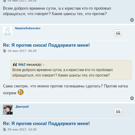
С
04 июн 2017, 06:26
о
о
Всем доброго времени суток, а к юристам кто-то пробовал
б
обращаться, что говорят? Какие шансы тех, кто против?
щ
е
н
и
NataliaSidorenko
е
Re: Я против сноса! Поддержите меня!
С
04 июн 2017, 06:29
о
о
б
NikZ
писал(а):
↑
щ
е
Всем доброго времени суток, а к юристам кто-то пробовал
н
обращаться, что говорят? Какие шансы тех, кто против?
и
е
Сама смотрю, что можно против госмашины сделать? Против катка
попрем
Дмитрий
Re: Я против сноса! Поддержите меня!
С
05 июн 2017, 14:39
о