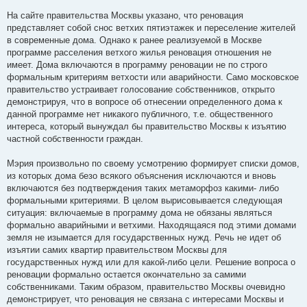
На сайте правительства Москвы указано, что реновация
представляет собой снос ветхих пятиэтажек и переселение жителей
в современные дома. Однако к ранее реализуемой в Москве
программе расселения ветхого жилья реновация отношения не
имеет. Дома включаются в программу реновации не по строго
формальным критериям ветхости или аварийности. Само московское
правительство устраивает голосование собственников, открыто
демонстрируя, что в вопросе об отнесении определенного дома к
данной программе нет никакого публичного, т.е. общественного
интереса, который вынуждал бы правительство Москвы к изъятию
частной собственности граждан.
Мэрия произвольно по своему усмотрению формирует списки домов,
из которых дома безо всякого объяснения исключаются и вновь
включаются без подтверждения таких метаморфоз какими- либо
формальными критериями. В целом вырисовывается следующая
ситуация: включаемые в программу дома не обязаны являться
формально аварийными и ветхими. Находящаяся под этими домами
земля не изымается для государственных нужд. Речь не идет об
изъятии самих квартир правительством Москвы для
государственных нужд или для какой-либо цели. Решение вопроса о
реновации формально остается окончательно за самими
собственниками. Таким образом, правительство Москвы очевидно
демонстрирует, что реновация не связана с интересами Москвы и