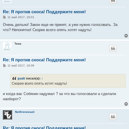
Re: Я против сноса! Поддержите меня!
С
11 май 2017, 19:01
о
о
Очень дельно! Закон еще не принят, а уже нужно голосовать. За
б
что? Непонятно! Скорее всего опять хотят надуть!
щ
е
н
и
Тема
е
Re: Я против сноса! Поддержите меня!
С
11 май 2017, 19:08
о
о
б
gsalt
писал(а):
↑
щ
е
Скорее всего опять хотят надуть!
н
и
е
и когда вас Собянин надумал ? за что вы голосовали а сделали
наоборот?
NetXrenovazii
Re: Я против сноса! Поддержите меня!