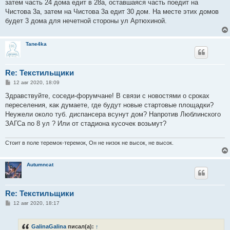
затем часть 24 дома едит в 28а, оставшаяся часть поедит на
щ
е
Чистова 3а, затем на Чистова 3а едит 30 дом. На месте этих домов
н
будет 3 дома для нечетной стороны ул Артюхиной.
и
е
Tane4ka
Re: Текстильщики
С
12 авг 2020, 18:09
о
о
Здравствуйте, соседи-форумчане! В связи с новостями о сроках
б
переселения, как думаете, где будут новые стартовые площадки?
щ
е
Неужели около туб. диспансера всунут дом? Напротив Люблинского
н
ЗАГСа по 8 ул ? Или от стадиона кусочек возьмут?
и
е
Стоит в поле теремок-теремок, Он не низок не высок, не высок.
Autumncat
Re: Текстильщики
С
12 авг 2020, 18:17
о
о
б
GalinaGalina
писал(а):
↑
щ