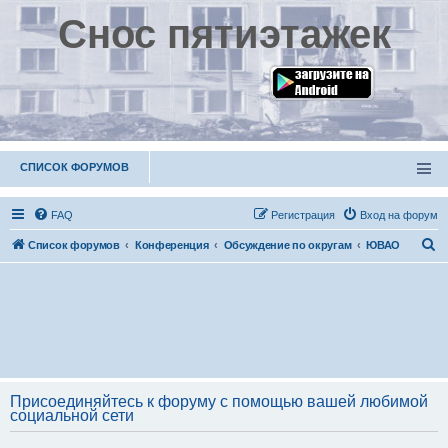
Снос пятиэтажек
СПИСОК ФОРУМОВ
FAQ
Р
е
г
и
с
т
р
а
ц
и
я
Вход на форум
П
Список форумов
Конференция
Обсуждение по округам
ЮВАО
о
и
с
к
Присоединяйтесь к форуму с помощью вашей любимой
социальной сети