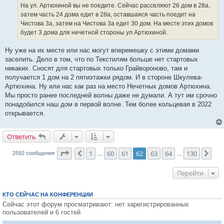
е
На ул. Артюхиной вы не поедите. Сейчас расселяют 26 дом в 28а,
н
затем часть 24 дома едит в 28а, оставшаяся часть поедит на
и
е
Чистова 3а, затем на Чистова 3а едит 30 дом. На месте этих домов
будет 3 дома для нечетной стороны ул Артюхиной.
Ну уже на их месте или нас могут вперемешку с этими домами
заселить. Дело в том, что по Текстилям больше нет стартовых
никаких. Сносят для стартовых только Грайвороново, там и
получается 1 дом на 2 пятиэтажки рядом. И в стороне Шкулева-
Артюхина. Ну или нас как раз на место Нечетных домов Артюхина.
Мы просто ранее последней волны даже не думали. А тут им срочно
понадобился наш дом в первой волне. Тем более кольцевая в 2022
открывается.
Ответить
О
т
в
е
т
и
т
ь
Страница
62
из
130
1
60
61
62
63
64
130
Пред.
Сле
2592 сообщения
…
…
Перейти
КТО СЕЙЧАС НА КОНФЕРЕНЦИИ
Сейчас этот форум просматривают: нет зарегистрированных
пользователей и 6 гостей