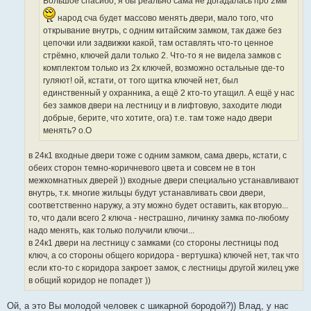
Большое спасибо, я бы реально сама не догадалась про 2мм
народ сча будет массово менять двери, мало того, что
открывание внутрь, с одним китайским замком, так даже без
цепочки или задвижки какой, там оставлять что-то ценное
стрёмно, ключей дали только 2. Что-то я не видела замков с
комплектом только из 2х ключей, возможно остальные где-то
гуляют! ой, кстати, от того щитка ключей нет, был
единственный у охранника, а ещё 2 кто-то утащил. А ещё у нас
без замков двери на лестницу и в лифтовую, заходите люди
добрые, берите, что хотите, ога) т.е. там тоже надо двери
менять? о.О
в 24к1 входные двери тоже с одним замком, сама дверь, кстати, с
обеих сторон темно-коричневого цвета и совсем не в тон
межкомнатных дверей )) входные двери специально устанавливают
внутрь, т.к. многие жильцы будут устанавливать свои двери,
соответственно наружу, а эту можно будет оставить, как вторую...
то, что дали всего 2 ключа - нестрашно, личинку замка по-любому
надо менять, как только получили ключи...
в 24к1 двери на лестницу с замками (со стороны лестницы под
ключ, а со стороны общего коридора - вертушка) ключей нет, так что
если кто-то с коридора закроет замок, с лестницы другой жилец уже
в общий коридор не попадет ))
Ой, а это Вы молодой человек с шикарной бородой?)) Влад, у нас