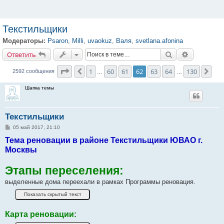
Текстильщики
Модераторы:
Psaron
,
Milli
,
uvaokuz
,
Валя
,
svetlana.afonina
Ответить
Поиск
Расширенн
О
т
в
е
т
и
т
ь
Страница
62
из
130
1
60
61
62
63
64
130
Пред.
Сле
2592 сообщения
…
…
Шапка темы
Текстильщики
С
05 май 2017, 21:10
о
Тема реновации в районе Текстильщики ЮВАО г.
о
б
Москвы
щ
е
н
Этапы переселения:
и
е
выделенные дома переехали в рамках Программы реновация.
Карта реновации: