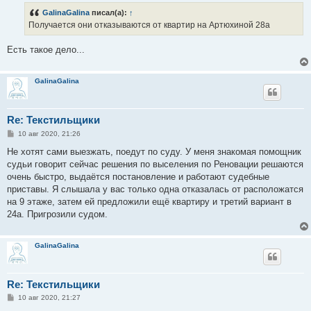
б
GalinaGalina
писал(а):
↑
щ
е
Получается они отказываются от квартир на Артюхиной 28а
н
и
е
Есть такое дело...
GalinaGalina
Re: Текстильщики
С
10 авг 2020, 21:26
о
о
Не хотят сами выезжать, поедут по суду. У меня знакомая помощник
б
судьи говорит сейчас решения по выселения по Реновации решаются
щ
е
очень быстро, выдаётся постановление и работают судебные
н
приставы. Я слышала у вас только одна отказалась от расположатся
и
е
на 9 этаже, затем ей предложили ещё квартиру и третий вариант в
24а. Пригрозили судом.
GalinaGalina
Re: Текстильщики
С
10 авг 2020, 21:27
о