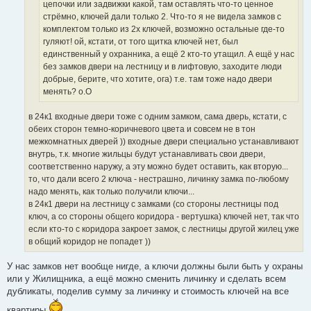
цепочки или задвижки какой, там оставлять что-то ценное
стрёмно, ключей дали только 2. Что-то я не видела замков с
комплектом только из 2х ключей, возможно остальные где-то
гуляют! ой, кстати, от того щитка ключей нет, был
единственный у охранника, а ещё 2 кто-то утащил. А ещё у нас
без замков двери на лестницу и в лифтовую, заходите люди
добрые, берите, что хотите, ога) т.е. там тоже надо двери
менять? о.О
в 24к1 входные двери тоже с одним замком, сама дверь, кстати, с
обеих сторон темно-коричневого цвета и совсем не в тон
межкомнатных дверей )) входные двери специально устанавливают
внутрь, т.к. многие жильцы будут устанавливать свои двери,
соответственно наружу, а эту можно будет оставить, как вторую...
то, что дали всего 2 ключа - нестрашно, личинку замка по-любому
надо менять, как только получили ключи...
в 24к1 двери на лестницу с замками (со стороны лестницы под
ключ, а со стороны общего коридора - вертушка) ключей нет, так что
если кто-то с коридора закроет замок, с лестницы другой жилец уже
в общий коридор не попадет ))
У нас замков нет вообще нигде, а ключи должны были быть у охраны
или у Жилищника, а ещё можно сменить личинку и сделать всем
дубликаты, поделив сумму за личинку и стоимость ключей на все
квартиры