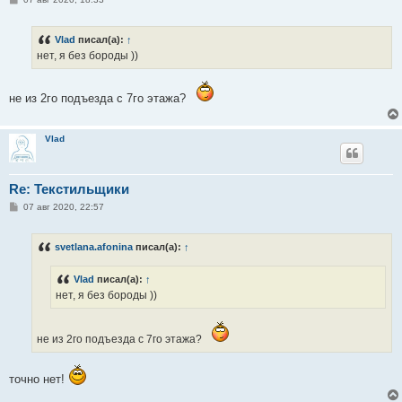
о
о
б
Vlad
писал(а):
↑
щ
е
нет, я без бороды ))
н
и
е
не из 2го подъезда с 7го этажа?
Vlad
Re: Текстильщики
С
07 авг 2020, 22:57
о
о
б
svetlana.afonina
писал(а):
↑
щ
е
н
Vlad
писал(а):
↑
и
е
нет, я без бороды ))
не из 2го подъезда с 7го этажа?
точно нет!