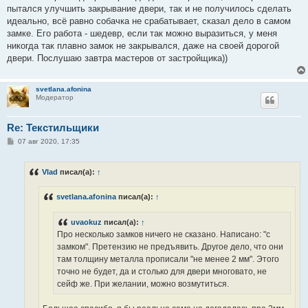
пытался улучшить закрывание двери, так и не получилось сделать
идеально, всё равно собачка не срабатывает, сказал дело в самом
замке. Его работа - шедевр, если так можно выразиться, у меня
никогда так плавно замок не закрывался, даже на своей дорогой
двери. Послушаю завтра мастеров от застройщика))
svetlana.afonina
Модератор
Re: Текстильщики
С
07 авг 2020, 17:35
о
о
б
Vlad
писал(а):
↑
щ
е
н
svetlana.afonina
писал(а):
↑
и
е
uvaokuz
писал(а):
↑
Про несколько замков ничего не сказано. Написано: "с
замком". Претензию не предъявить. Другое дело, что они
там толщину металла прописали "не менее 2 мм". Этого
точно не будет, да и столько для двери многовато, не
сейф же. При желании, можно возмутиться.