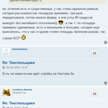
другие хоромы будут ))
не, отличия есть и существенные, у нас стены идеально ровные,
сегодня рассказали как технадзор принимал, три раза
переделывали, потом наняли фирму, а они углы 90 градусов
выводят без малейшего отклонения))
, а так +- по площади
примерно одинаковые, есть и маленькие и большие, сегодня ещё
выяснилось, что у нас в одном стояке площадь балконов разная, так
строил БСР
GalinaGalina
Re: Текстильщики
С
09 авг 2020, 21:57
о
о
Есть ли новости как идёт стройка на Чистова 3а
б
щ
е
н
и
svetlana.afonina
е
Модератор
Re: Текстильщики
С
09 авг 2020, 22:30