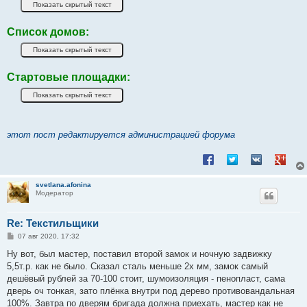
Список домов:
Стартовые площадки:
этот пост редактируется администрацией форума
Поделиться в Facebook
Поделиться в Twitt
Поделиться в
Подели
svetlana.afonina
Модератор
Re: Текстильщики
С
07 авг 2020, 17:32
о
о
Ну вот, был мастер, поставил второй замок и ночную задвижку
б
5,5т.р. как не было. Сказал сталь меньше 2х мм, замок самый
щ
е
дешёвый рублей за 70-100 стоит, шумоизоляция - пенопласт, сама
н
дверь оч тонкая, зато плёнка внутри под дерево противовандальная
и
е
100%. Завтра по дверям бригада должна приехать, мастер как не