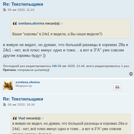
Re: Текстильщики
С
08 авг 2020, 11:22
о
о
б
svetlana.afonina
писал(а):
↑
щ
е
н
Ваши "хоромы" в 24к1 я видела, а Вы наши видели?)
и
е
в живую не видел, но думаю, что большой разницы в хоромах 28а и
24к1 - нет, всё плюс минус одно и тоже... а вот в 3"А" уже совсем
другие хоромы будут ))
Последний раз редактировалось
Milli
08 авг 2020, 21:44, всего редактировалось 1 раз.
Причина:
поправила цитатку))
svetlana.afonina
Модератор
Re: Текстильщики
С
08 авг 2020, 16:34
о
о
б
Vlad
писал(а):
↑
щ
е
в живую не видел, но думаю, что большой разницы в хоромах 28а и
н
24к1 - нет, всё плюс минус одно и тоже... а вот в 3"А" уже совсем
и
е