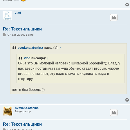
Vlad
Re: Текстильщики
С
07 авг 2020, 18:08
о
о
б
svetlana.afonina
писал(а):
↑
щ
е
н
Vlad
писал(а):
↑
и
е
Ой, а это Вы молодой человек с шикарной бородой?)) Влад, у
нас двери поставили там куда обычно ставят вторую, короче
вторая не встанет, эту надо снимать и сдвигать тогда в
квартиру.
нет, я без бороды ))
svetlana.afonina
Модератор
Re: Текстильщики
С
07 авг 2020, 18:33