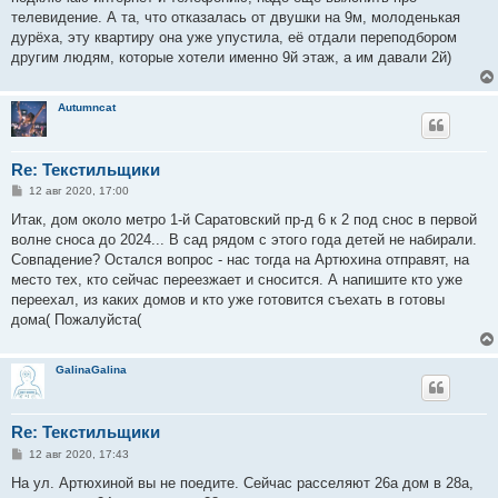
телевидение. А та, что отказалась от двушки на 9м, молоденькая
дурёха, эту квартиру она уже упустила, её отдали переподбором
другим людям, которые хотели именно 9й этаж, а им давали 2й)
Autumncat
Re: Текстильщики
С
12 авг 2020, 17:00
о
о
Итак, дом около метро 1-й Саратовский пр-д 6 к 2 под снос в первой
б
волне сноса до 2024... В сад рядом с этого года детей не набирали.
щ
е
Совпадение? Остался вопрос - нас тогда на Артюхина отправят, на
н
место тех, кто сейчас переезжает и сносится. А напишите кто уже
и
е
переехал, из каких домов и кто уже готовится съехать в готовы
дома( Пожалуйста(
GalinaGalina
Re: Текстильщики
С
12 авг 2020, 17:43
о
о
На ул. Артюхиной вы не поедите. Сейчас расселяют 26а дом в 28а,
б