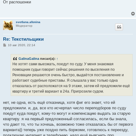
о
От распошонки
б
щ
е
н
и
svetlana.afonina
е
Модератор
Re: Текстильщики
С
10 авг 2020, 22:14
о
о
б
GalinaGalina
писал(а):
↑
щ
е
Не хотят сами выезжать, поедут по суду. У меня знакомая
н
помощник судьи говорит сейчас решения по выселения по
и
е
Реновации решаются очень быстро, выдаётся постановление и
работают судебные приставы. Я слышала у вас только одна
отказалась от расположатся на 9 этаже, затем ей предложили ещё
квартиру и третий вариант в 24а. Пригрозили судом.
нет, не одна, есть ещё отказница, хотя фиг его знает, что ей
предложили. и, да, все кто исчерпал число переподборов по суду
поедут куда поедут, кому-то могут и компенсацию выдать за старую
квартиру. я на первый предложенный согласилась, если бы знала,
что дают то, что ты хочешь, возможно тоже отказалась бы от первого
варианта)) теперь уже поздно пить боржоми, готовлюсь к переезду,
подключаю интернет и телефонию, надо ещё выяснить про