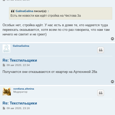
о
о
б
GalinaGalina
писал(а):
↑
щ
е
Есть ли новости как идёт стройка на Чистова 3а
н
и
е
Особых нет, стройка идёт. У нас есть в доме те, кто надеется туда
переехать оказывается, хотя всем по сто раз говорила, что нам там
ничего не светит и не греет)
GalinaGalina
Re: Текстильщики
С
09 авг 2020, 22:34
о
о
Получается они отказываются от квартир на Артюхиной 28а
б
щ
е
н
и
svetlana.afonina
е
Модератор
Re: Текстильщики
С
09 авг 2020, 23:16
о
о