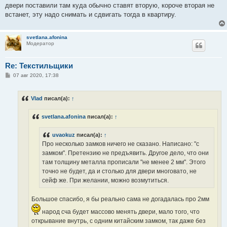
двери поставили там куда обычно ставят вторую, короче вторая не
встанет, эту надо снимать и сдвигать тогда в квартиру.
svetlana.afonina
Модератор
Re: Текстильщики
С
07 авг 2020, 17:38
о
о
б
Vlad
писал(а):
↑
щ
е
н
svetlana.afonina
писал(а):
↑
и
е
uvaokuz
писал(а):
↑
Про несколько замков ничего не сказано. Написано: "с
замком". Претензию не предъявить. Другое дело, что они
там толщину металла прописали "не менее 2 мм". Этого
точно не будет, да и столько для двери многовато, не
сейф же. При желании, можно возмутиться.
Большое спасибо, я бы реально сама не догадалась про 2мм
народ сча будет массово менять двери, мало того, что
открывание внутрь, с одним китайским замком, так даже без