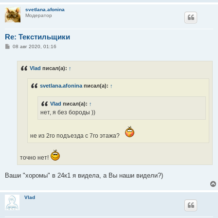
svetlana.afonina
Модератор
Re: Текстильщики
С
08 авг 2020, 01:16
о
о
б
Vlad
писал(а):
↑
щ
е
н
svetlana.afonina
писал(а):
↑
и
е
Vlad
писал(а):
↑
нет, я без бороды ))
не из 2го подъезда с 7го этажа?
точно нет!
Ваши "хоромы" в 24к1 я видела, а Вы наши видели?)
Vlad