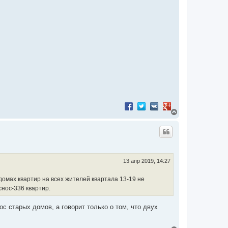
Поделиться в Facebook
Поделиться в Twitter
Поделиться в VK
Поделиться в Googl
В
е
р
н
у
т
ь
с
13 апр 2019, 14:27
я
к
домах квартир на всех жителей квартала 13-19 не
н
снос-336 квартир.
а
ч
а
ос старых домов, а говорит только о том, что двух
л
у