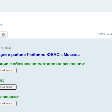
na
оиск
Расширенный поиск
7051 соо
17, 19:44
ции в районе Люблино ЮВАО г. Москвы
ации с обозначением этапов переселения:
в:
лощадки: