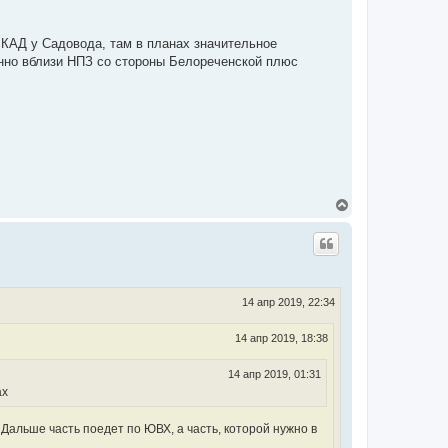
МКАД у Садовода, там в планах значительное
енно вблизи НПЗ со стороны Белореченской плюс
В
е
р
н
у
т
ь
с
14 апр 2019, 22:34
я
к
14 апр 2019, 18:38
н
а
ч
14 апр 2019, 01:31
а
ах
л
у
 Дальше часть поедет по ЮВХ, а часть, которой нужно в