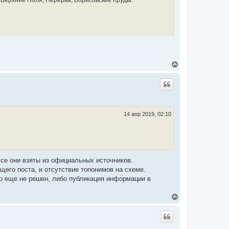
 Верхние Поля, Перерва, Борисовские пруды.
у
В
е
р
н
у
т
ь
с
14 апр 2019, 02:10
я
к
н
а
ч
а
все они взяты из официальных источников.
л
щего поста, и отсутствие топонимов на схеме.
у
бо еще не решен, либо публикация информации в
В
е
р
н
у