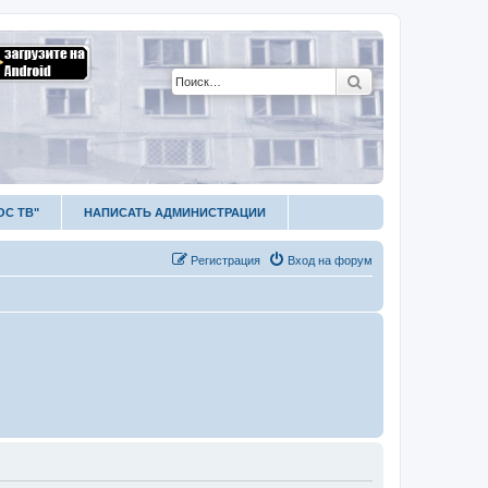
Поиск
ОС ТВ"
НАПИСАТЬ АДМИНИСТРАЦИИ
Р
е
г
и
с
т
р
а
ц
и
я
Вход на форум