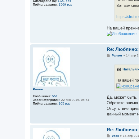
Не понял ва
Благодарил (а):
1121 раз
Поблагодарили:
1569 раз
Вот вам свеж
https://stroi.
На вашей прежне
Re: Люблино:
С
Panzer
»
14 апр 2
о
о
б
Наталья 
щ
е
н
На вашей пр
и
е
Panzer
Сообщения:
551
Да, может быть, 
Зарегистрирован:
22 янв 2019, 05:54
Обратите вниман
Поблагодарили:
105 раз
Отсутствие прив
данный момент 
Re: Люблино:
С
Vasil
»
14 апр 201