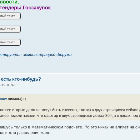
овости,
 тендеры Госзакупок
ктируется администрацией форума
 есть кто-нибудь?
019, 01:49
0mow
писал(а):
↑
 все старые дома не могут быть снесены, так как в двух строящихся сейчас 
анее подсчитывали, что квартир в двух строящихся домах-304, а в домах под 
лашусь только в математическом подсчете. Но это никак не влияет на сн
адок для расселения мало