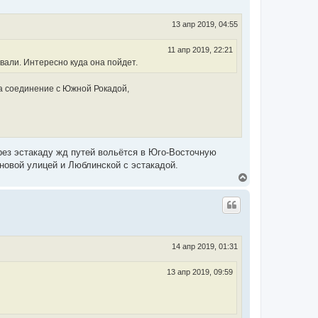
т
ь
с
13 апр 2019, 04:55
я
к
11 апр 2019, 22:21
н
вали. Интересно куда она пойдет.
а
ч
а
на соединение с Южной Рокадой,
л
у
рез эстакаду жд путей вольётся в Юго-Восточную
 новой улицей и Люблинской с эстакадой.
В
е
р
н
у
т
ь
с
14 апр 2019, 01:31
я
к
13 апр 2019, 09:59
н
а
ч
а
л