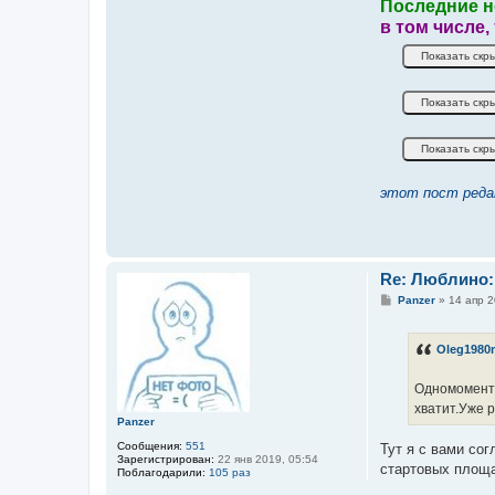
Последние н
в том числе,
этот пост реда
Re: Люблино:
С
Panzer
»
14 апр 2
о
о
б
Oleg198
щ
е
н
Одномоментно
и
е
хватит.Уже р
Panzer
Сообщения:
551
Тут я с вами сог
Зарегистрирован:
22 янв 2019, 05:54
стартовых площ
Поблагодарили:
105 раз