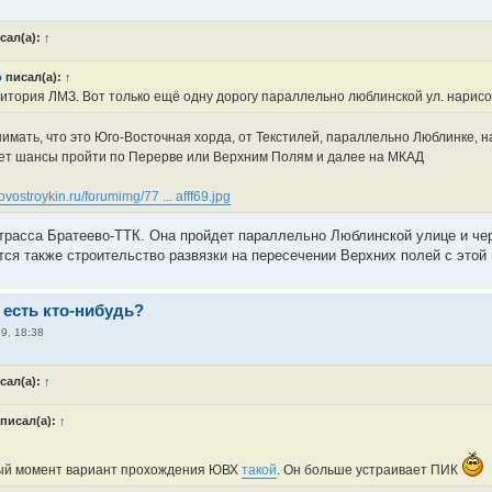
сал(а):
↑
o
писал(а):
↑
итория ЛМЗ. Вот только ещё одну дорогу параллельно люблинской ул. нарисо
имать, что это Юго-Восточная хорда, от Текстилей, параллельно Люблинке, 
ет шансы пройти по Перерве или Верхним Полям и далее на МКАД
ovostroykin.ru/forumimg/77 ... afff69.jpg
трасса Братеево-ТТК. Она пройдет параллельно Люблинской улице и че
тся также строительство развязки на пересечении Верхних полей с этой
 есть кто-нибудь?
9, 18:38
сал(а):
↑
писал(а):
↑
ый момент вариант прохождения ЮВХ
такой
. Он больше устраивает ПИК