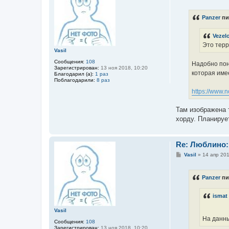
о
о
б
Panzer
пи
щ
е
н
Vezel
и
е
Это терр
Vasil
Сообщения:
108
Надобно пон
Зарегистрирован:
13 ноя 2018, 10:20
которая име
Благодарил (а):
1 раз
Поблагодарили:
8 раз
https://www.n
Там изображена 
хорду. Планируе
Re: Люблино:
С
Vasil
»
14 апр 201
о
о
б
Panzer
пи
щ
е
н
ismat
и
е
Vasil
На данн
Сообщения:
108
Зарегистрирован:
13 ноя 2018, 10:20