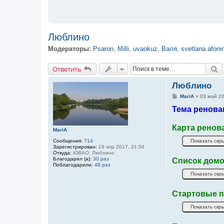
Люблино
Модераторы:
Psaron
,
Milli
,
uvaokuz
,
Валя
,
svetlana.afoni
Ответить
П
О
т
в
е
т
и
т
ь
Люблино
С
MariA
»
03 май 20
о
Тема ренова
о
б
щ
е
Карта ренов
MariA
н
и
Сообщения:
714
е
Зарегистрирован:
19 апр 2017, 21:56
Откуда:
ЮВАО, Люблино
Благодарил (а):
30 раз
Список домо
Поблагодарили:
48 раз
Стартовые п