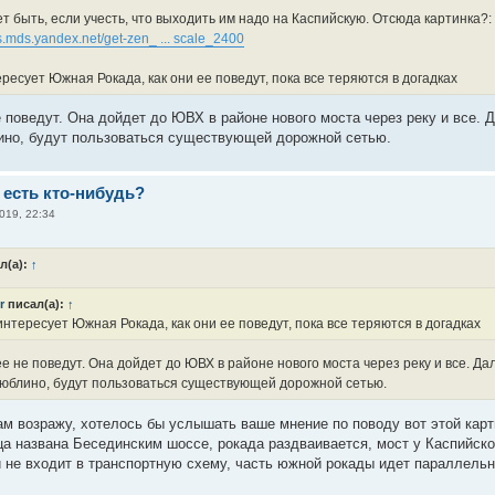
 быть, если учесть, что выходить им надо на Каспийскую. Отсюда картинка?:
rs.mds.yandex.net/get-zen_ ... scale_2400
есует Южная Рокада, как они ее поведут, пока все теряются в догадках
е поведут. Она дойдет до ЮВХ в районе нового моста через реку и все. 
но, будут пользоваться существующей дорожной сетью.
 есть кто-нибудь?
019, 22:34
л(а):
↑
r
писал(а):
↑
нтересует Южная Рокада, как они ее поведут, пока все теряются в догадках
е не поведут. Она дойдет до ЮВХ в районе нового моста через реку и все. Да
юблино, будут пользоваться существующей дорожной сетью.
ам возражу, хотелось бы услышать ваше мнение по поводу вот этой карт
а названа Бесединским шоссе, рокада раздваивается, мост у Каспийско
и не входит в транспортную схему, часть южной рокады идет параллел