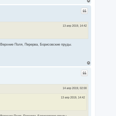
В
е
р
н
у
т
ь
с
13 апр 2019, 14:42
я
к
н
а
ч
 Верхние Поля, Перерва, Борисовские пруды.
а
л
у
В
е
р
н
у
т
ь
с
14 апр 2019, 02:00
я
к
13 апр 2019, 14:42
н
а
ч
а
л