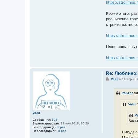
https://stroi.mos.
Кроме этого, ра
расширение трас
строительство ра
https://stroi.mos.
Плюс сошлюсь н
https://stroi.mos.r
Re: Люблино:
С
Vasil
»
14 апр 201
о
о
б
Panzer
пи
щ
е
н
Vasil
п
и
е
Vasil
P
Сообщения:
108
Больш
Зарегистрирован:
13 ноя 2018, 10:20
Благодарил (а):
1 раз
Поблагодарили:
8 раз
Никуда о
Марьино 