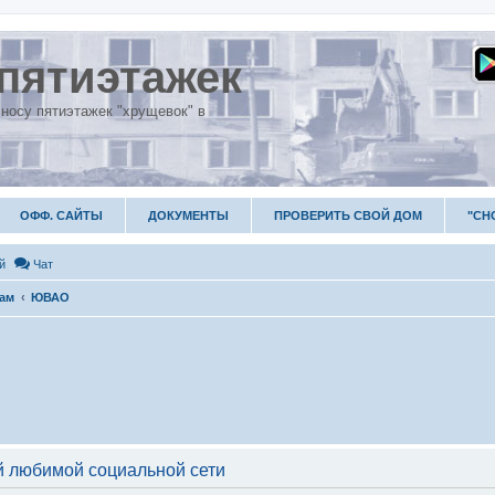
пятиэтажек
носу пятиэтажек "хрущевок" в
ОФФ. САЙТЫ
ДОКУМЕНТЫ
ПРОВЕРИТЬ СВОЙ ДОМ
"СН
й
Чат
гам
ЮВАО
 любимой социальной сети