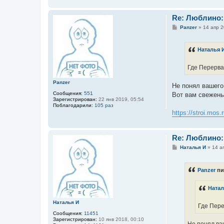
Re: Люблино:
С
Panzer
»
14 апр 2
о
о
б
Наталья 
щ
е
н
Где Перерва,
и
е
Panzer
Не понял вашего
Сообщения:
551
Вот вам свежень
Зарегистрирован:
22 янв 2019, 05:54
Поблагодарили:
105 раз
https://stroi.mos.
Re: Люблино:
С
Наталья И
»
14 а
о
о
б
Panzer
пи
щ
е
н
Натал
и
е
Наталья И
Где Пере
Сообщения:
11451
Зарегистрирован:
10 янв 2018, 00:10