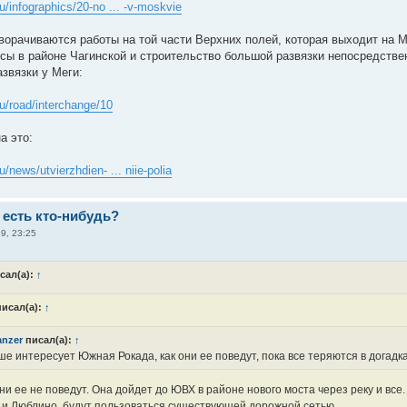
ru/infographics/20-no ... -v-moskvie
зворачиваются работы на той части Верхних полей, которая выходит на 
сы в районе Чагинской и строительство большой развязки непосредств
звязки у Меги:
ru/road/interchange/10
а это:
u/news/utvierzhdien- ... niie-polia
 есть кто-нибудь?
9, 23:25
сал(а):
↑
исал(а):
↑
anzer
писал(а):
↑
е интересует Южная Рокада, как они ее поведут, пока все теряются в догадк
ни ее не поведут. Она дойдет до ЮВХ в районе нового моста через реку и все.
и Люблино, будут пользоваться существующей дорожной сетью.