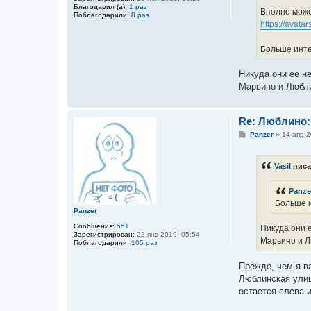
Благодарил (а):
1 раз
Вполне может
Поблагодарили:
8 раз
https://avata
Больше интер
Никуда они ее н
Марьино и Любли
Re: Люблино:
С
Panzer
»
14 апр 2
о
о
б
Vasil
писа
щ
е
н
Panze
и
е
Больше и
Panzer
Сообщения:
551
Никуда они е
Зарегистрирован:
22 янв 2019, 05:54
Марьино и Л
Поблагодарили:
105 раз
Прежде, чем я в
Люблинская улиц
остается слева 