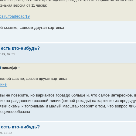
шего вопроса, но тема о прохождении рокады открыта. Варианты были такие:
енькая версия от 11 числа:
mos.ru/road/road/19
й ссылке, совсем другая картинка
 есть кто-нибудь?
019, 02:35
И
писал(а):
↑
ежней ссылке, совсем другая картинка
вы не поверите, но вариантов гораздо больше и, что самое интересное, 
ие на раздвоение розовой линии (южной рокады) на картинке из предыду
язки схемы к топонимам и малый масштаб говорят о том, что вопрос ли
нецелесообразна
 есть кто-нибудь?
9, 18:22