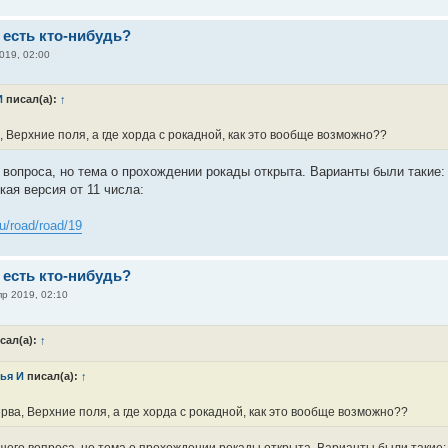
 есть кто-нибудь?
019, 02:00
И
писал(а):
↑
 Верхние поля, а где хорда с рокадной, как это вообще возможно??
 вопроса, но тема о прохождении рокады открыта. Варианты были такие:
кая версия от 11 числа:
ru/road/road/19
 есть кто-нибудь?
пр 2019, 02:10
сал(а):
↑
ья И
писал(а):
↑
рва, Верхние поля, а где хорда с рокадной, как это вообще возможно??