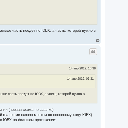
у
Дальше часть поедет по ЮВХ, а часть, которой нужно в
В
е
р
н
у
т
ь
с
14 апр 2019, 18:38
я
к
14 апр 2019, 01:31
н
а
ч
а
льше часть поедет по ЮВХ, а часть, которой нужно в
л
у
инки (первая схема по ссылке),
й (на схеме назван мостом по основному ходу ЮВХ)
ьно ЮВХ на большом протяжении: