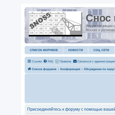
Снос 
Форум посвящен с
Москве и регионах
СПИСОК ФОРУМОВ
НОВОСТИ
СОЦ. СЕТИ
Ссылки
FAQ
Правила
С
в
я
з
а
т
ь
с
я
с
а
д
м
и
н
и
с
т
р
а
ц
и
е
Список форумов
Конференция
Обсуждение по окру
Присоединяйтесь к форуму с помощью вашей