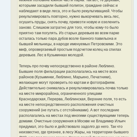
которыми засадили бывший полигон, граждане сейчас и
наблюдают в виде леса, это и было рекультивацией. Чтобы
рекультивировать повторно, нужно выкорчевать весь лес,
осушить пруды, снять почву, привезти новую и озеленить
заново. Слишком затратно для того, чтобы кому-то было
приятно там погулять. Из старых деревьев во всем парке
осталась только пара дубов возле банного павильона и
бывшей мельницы, в народе именуемых Петровскими. Это
миф, опровергаемый простым подсчетом колец на спилах
деревьев. Лес в Кузьминках молодой.
Теперь про почву непосредственно в районе Люблино.
Бывшие поля фильтрации располагались на месте всех
районов (Кузьминки, Люблино, Марьино, Печатники),
желающие могут проверить по картам и фотографиям.
Действительно снималась и рекультивировалась почва только
на месте микрорайона, ограниченного улицами
Краснодарская, Перерва, Люблинская, Верхние поля, то есть
на месте непосредственного расположения очистных
сооружений (не путать с отстойниками). А вот последние
располагались на местах под многими существующими теперь
домами. Очистные сооружения в Москве не Владимир Ильич
придумал, это было и действовало задолго до него. Так что
неизвестно, где грязнее, в лесу Жары, на территории бывшего