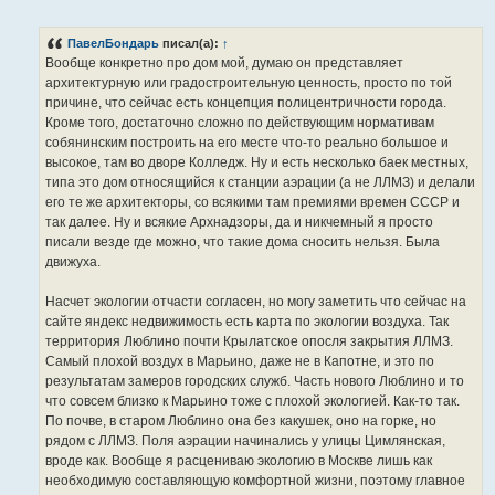
о
о
б
ПавелБондарь
писал(а):
↑
щ
е
Вообще конкретно про дом мой, думаю он представляет
н
архитектурную или градостроительную ценность, просто по той
и
е
причине, что сейчас есть концепция полицентричности города.
Кроме того, достаточно сложно по действующим нормативам
собянинским построить на его месте что-то реально большое и
высокое, там во дворе Колледж. Ну и есть несколько баек местных,
типа это дом относящийся к станции аэрации (а не ЛЛМЗ) и делали
его те же архитекторы, со всякими там премиями времен СССР и
так далее. Ну и всякие Архнадзоры, да и никчемный я просто
писали везде где можно, что такие дома сносить нельзя. Была
движуха.
Насчет экологии отчасти согласен, но могу заметить что сейчас на
сайте яндекс недвижимость есть карта по экологии воздуха. Так
территория Люблино почти Крылатское опосля закрытия ЛЛМЗ.
Самый плохой воздух в Марьино, даже не в Капотне, и это по
результатам замеров городских служб. Часть нового Люблино и то
что совсем близко к Марьино тоже с плохой экологией. Как-то так.
По почве, в старом Люблино она без какушек, оно на горке, но
рядом с ЛЛМЗ. Поля аэрации начинались у улицы Цимлянская,
вроде как. Вообще я расцениваю экологию в Москве лишь как
необходимую составляющую комфортной жизни, поэтому главное