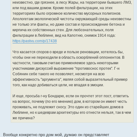
неизвестно, где грязнее, в лесу Жары, на территории бывшего ЛМЗ,
или под вашим домом. Кроме полей фильтрации, на этих
территориях было огромное количество мусорных полигонов.
Апологетам экологической чистоты окружающей среды неизвестны
не только эти факты, но даже состав и происхождение бетона и
кирпича их собственных стен. Для любознательных, поля
фильтрации в Люблине, вид на Капотню, снимок 1914 года:
https://pastvu.com/p/17438
Что касается споров о вреде и пользе реновации, хотелось бы,
чтобы они не переходили в область оскорблений оппонентов. В
частности, таковым считаю применяемое здесь некоторыми
участниками дискуссий выражение "противоснос протек". Г-н
Собянин себе такого не позволяет, несмотря на всю
эффективность "аргумента", являя собой выразительный пример
того, как надо добиваться цели, не впадая в эмоции.
И еще, просьба г-ну Бондарю, если он прочтет этот пост, ответить
на вопрос, почему (по его мнению) дом, в котором он имеет честь
проживать, не подлежит сносу. Это один из старейших домов в
Люблине, но к шедеврам архитектуры его отнести нельзя, так в чем
же причина?
Вообще конкретно про дом мой, думаю он представляет