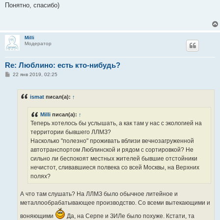
о
Понятно, спасибо)
б
щ
е
н
и
Milli
е
Модератор
Re: Люблино: есть кто-нибудь?
С
22 янв 2019, 02:25
о
о
б
ismat
писал(а):
↑
щ
е
н
Milli
писал(а):
↑
и
е
Теперь хотелось бы услышать, а как там у нас с экологией на
территории бывшего ЛЛМЗ?
Насколько "полезно" проживать вблизи вечнозагруженной
автотранспортом Люблинской и рядом с сортировкой? Не
сильно ли беспокоят местных жителей бывшие отстойники
нечистот, сливавшиеся полвека со всей Москвы, на Верхних
полях?
А что там слушать? На ЛЛМЗ было обычное литейное и
металлообрабатывающее производство. Со всеми вытекающими и
воняющими
Да, на Серпе и ЗИЛе было похуже. Кстати, та