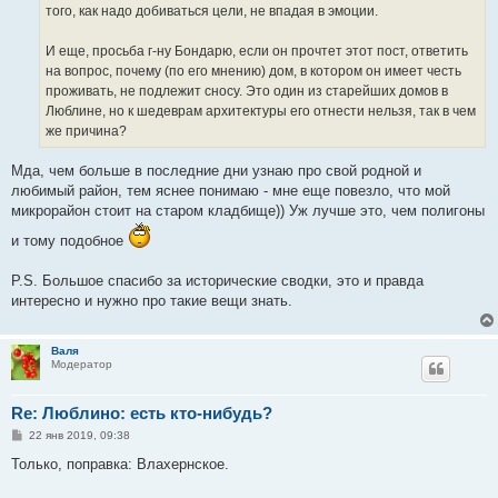
того, как надо добиваться цели, не впадая в эмоции.
И еще, просьба г-ну Бондарю, если он прочтет этот пост, ответить
на вопрос, почему (по его мнению) дом, в котором он имеет честь
проживать, не подлежит сносу. Это один из старейших домов в
Люблине, но к шедеврам архитектуры его отнести нельзя, так в чем
же причина?
Мда, чем больше в последние дни узнаю про свой родной и
любимый район, тем яснее понимаю - мне еще повезло, что мой
микрорайон стоит на старом кладбище)) Уж лучше это, чем полигоны
и тому подобное
P.S. Большое спасибо за исторические сводки, это и правда
интересно и нужно про такие вещи знать.
Валя
Модератор
Re: Люблино: есть кто-нибудь?
С
22 янв 2019, 09:38
о
о
Только, поправка: Влахернское.
б
щ