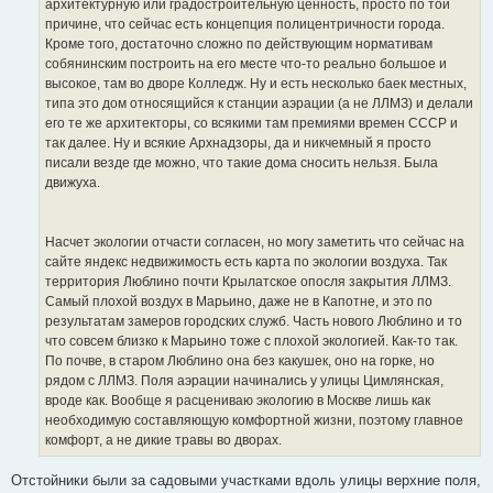
архитектурную или градостроительную ценность, просто по той
причине, что сейчас есть концепция полицентричности города.
Кроме того, достаточно сложно по действующим нормативам
собянинским построить на его месте что-то реально большое и
высокое, там во дворе Колледж. Ну и есть несколько баек местных,
типа это дом относящийся к станции аэрации (а не ЛЛМЗ) и делали
его те же архитекторы, со всякими там премиями времен СССР и
так далее. Ну и всякие Архнадзоры, да и никчемный я просто
писали везде где можно, что такие дома сносить нельзя. Была
движуха.
Насчет экологии отчасти согласен, но могу заметить что сейчас на
сайте яндекс недвижимость есть карта по экологии воздуха. Так
территория Люблино почти Крылатское опосля закрытия ЛЛМЗ.
Самый плохой воздух в Марьино, даже не в Капотне, и это по
результатам замеров городских служб. Часть нового Люблино и то
что совсем близко к Марьино тоже с плохой экологией. Как-то так.
По почве, в старом Люблино она без какушек, оно на горке, но
рядом с ЛЛМЗ. Поля аэрации начинались у улицы Цимлянская,
вроде как. Вообще я расцениваю экологию в Москве лишь как
необходимую составляющую комфортной жизни, поэтому главное
комфорт, а не дикие травы во дворах.
Отстойники были за садовыми участками вдоль улицы верхние поля,