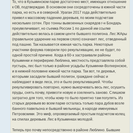
е
То, что в Кузьминском парке достаточно мест, имеющих отношение
к ОВ, подтверждаю. В основном они сосредоточены в южной части
парка, но есть и в северной. Ураган 2017 года действительно
привел к массовому падению деревьев, по моим подсчетам
нескольких сотен. Про тонны вывезенных снарядов г-н Бондарь
преувеличивает, но съемка России 1 по данной им ссылке
действительно велась в самом центе бывшего полигона. Лес ЖАры
(правильное ударение на первом слоге) означает лес, отведенный
под пашню. Так называется южная часть парка. Некоторые
участники форума говорили про рекультивацию, ее не будет, по
одной простой причине. Когда в 60-х застраивали районы
Кузьминки и периферию Люблина, местность представляла собой
пустырь, лес был только в районе усадьбы Кузьминки-Волхернское,
и в нижней половине южной части парка. Так вот, те деревья,
которыми засадили бывший полигон, граждане сейчас и
наблюдают в виде леса, это и было рекультивацией. Чтобы
рекультивировать повторно, нужно выкорчевать весь лес, осушить
пруды, снять почву, привезти новую и озеленить заново. Слишком
затратно для того, чтобы кому-то было приятно там погулять. Из
старых деревьев во всем парке осталась только пара дубов возле
банного павильона и бывшей мельницы, в народе именуемых
Петровскими. Это миф, опровергаемый простым подсчетом колец
на спилах деревьев. Лес в Кузьминках молодой.
Теперь про почву непосредственно в районе Люблино. Бывшие