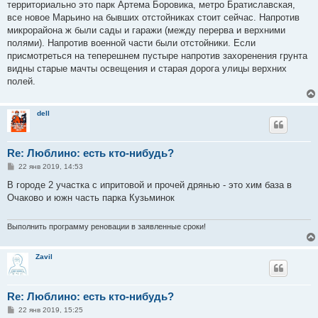
территориально это парк Артема Боровика, метро Братиславская,
все новое Марьино на бывших отстойниках стоит сейчас. Напротив
микрорайона ж были сады и гаражи (между перерва и верхними
полями). Напротив военной части были отстойники. Если
присмотреться на теперешнем пустыре напротив захоренения грунта
видны старые мачты освещения и старая дорога улицы верхних
полей.
dell
Re: Люблино: есть кто-нибудь?
С
22 янв 2019, 14:53
о
о
В городе 2 участка с ипритовой и прочей дрянью - это хим база в
б
Очаково и южн часть парка Кузьминок
щ
е
н
и
Выполнить программу реновации в заявленные сроки!
е
Zavil
Re: Люблино: есть кто-нибудь?
С
22 янв 2019, 15:25
о