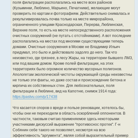
поля фильтрации располагались на месте всех районов
(Кузьминки, Люблино, Марьино, Печатники), желающие могут
проверить по картам и фотографиям. Действительно снималась и
рекультивировалась почва только на месте микрорайона,
ограниченного улицами Краснодарская, Перерва, Люблинская,
Верхние поля, то есть на месте непосредственного расположения
очистных сооружений (не путать с отстойниками). А вот последние
располагались на местах под многими существующими теперь
домами. Очистные сооружения в Москве не Владимир Ильич
придумал, это было и действовало задолго до него. Так что
неизвестно, где грязнее, в лесу Жары, на территории бывшего ЛМЗ,
или под вашим домом. Кроме полей фильтрации, на этих
территориях было огромное количество мусорных полигонов.
Апологетам экологической чистоты окружающей среды неизвестны
не только эти факты, но даже состав и происхождение бетона и
кирпича их собственных стен. Для любознательных, поля
фильтрации в Люблине, вид на Капотню, снимок 1914 года:
https://pastvu.com/p/17438
Что касается споров о вреде и пользе реновации, хотелось бы,
чтобы они не переходили в область оскорблений оппонентов. В
частности, таковым считаю применяемое здесь некоторыми
участниками дискуссий выражение "противоснос протек". Г-н
Собянин себе такого не позволяет, несмотря на всю
эффективность "аргумента", являя собой выразительный пример