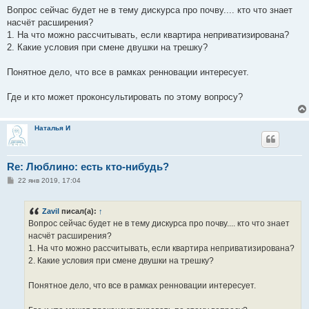
о
Вопрос сейчас будет не в тему дискурса про почву.... кто что знает
б
насчёт расширения?
щ
е
1. На что можно рассчитывать, если квартира неприватизирована?
н
2. Какие условия при смене двушки на трешку?
и
е
Понятное дело, что все в рамках ренновации интересует.
Где и кто может проконсультировать по этому вопросу?
Наталья И
Re: Люблино: есть кто-нибудь?
С
22 янв 2019, 17:04
о
о
б
Zavil
писал(а):
↑
щ
е
Вопрос сейчас будет не в тему дискурса про почву.... кто что знает
н
насчёт расширения?
и
е
1. На что можно рассчитывать, если квартира неприватизирована?
2. Какие условия при смене двушки на трешку?
Понятное дело, что все в рамках ренновации интересует.