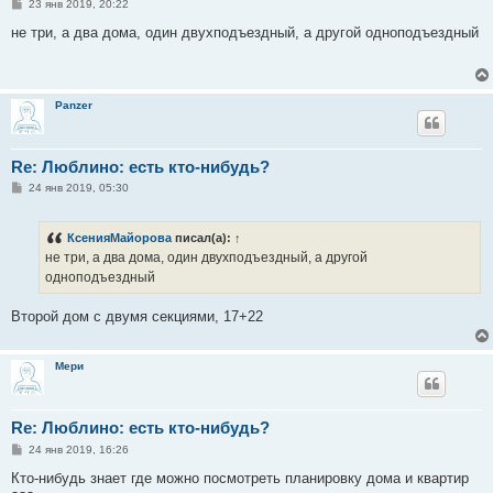
С
23 янв 2019, 20:22
о
о
не три, а два дома, один двухподъездный, а другой одноподъездный
б
щ
е
н
и
Panzer
е
Re: Люблино: есть кто-нибудь?
С
24 янв 2019, 05:30
о
о
б
КсенияМайорова
писал(а):
↑
щ
е
не три, а два дома, один двухподъездный, а другой
н
одноподъездный
и
е
Второй дом с двумя секциями, 17+22
Мери
Re: Люблино: есть кто-нибудь?
С
24 янв 2019, 16:26
о
о
Кто-нибудь знает где можно посмотреть планировку дома и квартир
б