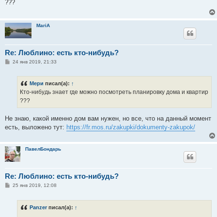
???
щ
е
н
и
MariA
е
Re: Люблино: есть кто-нибудь?
С
24 янв 2019, 21:33
о
о
б
Мери
писал(а):
↑
щ
е
Кто-нибудь знает где можно посмотреть планировку дома и квартир
н
???
и
е
Не знаю, какой именно дом вам нужен, но все, что на данный момент
есть, выложено тут:
https://fr.mos.ru/zakupki/dokumenty-zakupok/
ПавелБондарь
Re: Люблино: есть кто-нибудь?
С
25 янв 2019, 12:08
о
о
б
Panzer
писал(а):
↑
щ
е