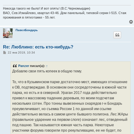
е
н
и
Никогда такого не было! И вот опять! (В.С.Черномырдин)
е
ВАО, Сев.Измайлово, квартал 43-46. Дом панельный, типовой серии I-515. Стаж
проживания в пятиэтажке - 55 лет.
ПавелБондарь
Re: Люблино: есть кто-нибудь?
С
22 янв 2019, 10:34
о
о
б
Panzer
писал(а):
↑
щ
е
Добавлю свои пять копеек в общую тему.
н
и
е
То, что в Кузьминском парке достаточно мест, имеющих отношение
к ОВ, подтверждаю. В основном они сосредоточены в южной части
парка, но есть и в северной. Ураган 2017 года действительно
привел к массовому падению деревьев, по моим подсчетам
нескольких сотен. Про тонны вывезенных снарядов г-н Бондарь
преувеличивает, но съемка России 1 по данной им ссылке
действительно велась в самом центе бывшего полигона. Лес ЖАры
(правильное ударение на первом слоге) означает лес, отведенный
под пашню. Так называется южная часть парка. Некоторые
участники форума говорили про рекультивацию, ее не будет, по