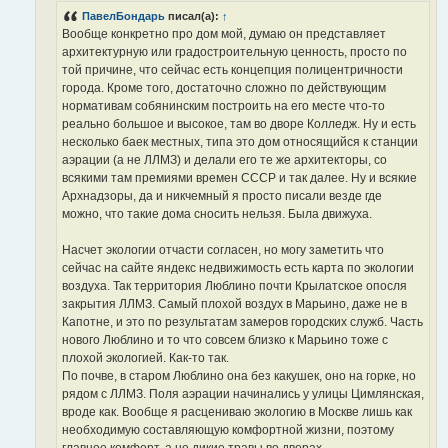
н
ПавелБондарь
писал(а):
↑
и
е
Вообще конкретно про дом мой, думаю он представляет
архитектурную или градостроительную ценность, просто по
той причине, что сейчас есть концепция полицентричности
города. Кроме того, достаточно сложно по действующим
нормативам собянинским построить на его месте что-то
реально большое и высокое, там во дворе Колледж. Ну и есть
несколько баек местных, типа это дом относящийся к станции
аэрации (а не ЛЛМЗ) и делали его те же архитекторы, со
всякими там премиями времен СССР и так далее. Ну и всякие
Архнадзоры, да и никчемный я просто писали везде где
можно, что такие дома сносить нельзя. Была движуха.
Насчет экологии отчасти согласен, но могу заметить что
сейчас на сайте яндекс недвижимость есть карта по экологии
воздуха. Так территория Люблино почти Крылатское опосля
закрытия ЛЛМЗ. Самый плохой воздух в Марьино, даже не в
Капотне, и это по результатам замеров городских служб. Часть
нового Люблино и то что совсем близко к Марьино тоже с
плохой экологией. Как-то так.
По почве, в старом Люблино она без какушек, оно на горке, но
рядом с ЛЛМЗ. Поля аэрации начинались у улицы Цимлянская,
вроде как. Вообще я расцениваю экологию в Москве лишь как
необходимую составляющую комфортной жизни, поэтому
главное комфорт, а не дикие травы во дворах.