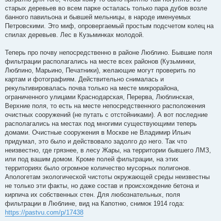
старых деревьев во всем парке осталась только пара дубов возле
банного павильона и бывшей мельницы, в народе именуемых
Петровскими. Это миф, опровергаемый простым подсчетом колец на
спилах деревьев. Лес в Кузьминках молодой.
Теперь про почву непосредственно в районе Люблино. Бывшие поля
фильтрации располагались на месте всех районов (Кузьминки,
Люблино, Марьино, Печатники), желающие могут проверить по
картам и фотографиям. Действительно снималась и
рекультивировалась почва только на месте микрорайона,
ограниченного улицами Краснодарская, Перерва, Люблинская,
Верхние поля, то есть на месте непосредственного расположения
очистных сооружений (не путать с отстойниками). А вот последние
располагались на местах под многими существующими теперь
домами. Очистные сооружения в Москве не Владимир Ильич
придумал, это было и действовало задолго до него. Так что
неизвестно, где грязнее, в лесу Жары, на территории бывшего ЛМЗ,
или под вашим домом. Кроме полей фильтрации, на этих
территориях было огромное количество мусорных полигонов.
Апологетам экологической чистоты окружающей среды неизвестны
не только эти факты, но даже состав и происхождение бетона и
кирпича их собственных стен. Для любознательных, поля
фильтрации в Люблине, вид на Капотню, снимок 1914 года:
https://pastvu.com/p/17438