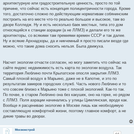
архитектурную или градостроительную ценность, просто по той
причине, что сейчас есть концепция полицентричности города. Кроме
того, достаточно сложно по действующим нормативам собянинским
построить на его месте что-то реально большое и высокое, там во
дворе Колледж. Ну и есть несколько баек местных, типа это дом
относящийся к станции аэрации (а не ЛЛМЗ) и делали его те же
архитекторы, со всякими там премиями времен СССР и так далее.
Ну и всякие Архнадзоры, да и никчемный я просто писали везде где
можно, что такие дома сносить нельзя. Была движуха.
Насчет экологии отчасти согласен, но могу заметить что сейчас на
сайте яндекс недвижимость есть карта по экологии воздуха. Так
территория Люблино почти Крылатское опосля закрытия ЛЛМЗ.
Самый плохой воздух в Марьино, даже не в Капотне, и это по
результатам замеров городских служб. Часть нового Люблино и то
что совсем близко к Марьино тоже с плохой экологией. Как-то так.
По почве, в старом Люблино она без какушек, оно на горке, но рядом
с ЛЛМЗ. Поля аэрации начинались у улицы Цимлянская, вроде как.
Вообще я расцениваю экологию в Москве лишь как необходимую
составляющую комфортной жизни, поэтому главное комфорт, а не
дикие травы во дворах.
Мосвокстрой