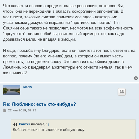
Что касается споров о вреде и пользе реновации, хотелось бы,
чтобы они не переходили в область оскорблений оппонентов. В
частности, таковым считаю применяемое здесь некоторыми
участниками дискуссий выражение "противоснос протек". Г-н
Собянин себе такого не позволяет, несмотря на всю эффективность
"аргумента", являя собой выразительный пример того, как надо
добиваться цели, не впадая в эмоции.
И еще, просьба г-ну Бондарю, если он прочтет этот пост, ответить на
вопрос, почему (по его мнению) дом, в котором он имеет честь
проживать, не подлежит сносу. Это один из старейших домов в
Люблине, но к шедеврам архитектуры его отнести нельзя, так в чем
же причина?
MariA
Re: Люблино: есть кто-нибудь?
С
22 янв 2019, 09:23
о
о
б
Panzer
писал(а):
↑
щ
е
Добавлю свои пять копеек в общую тему.
н
и