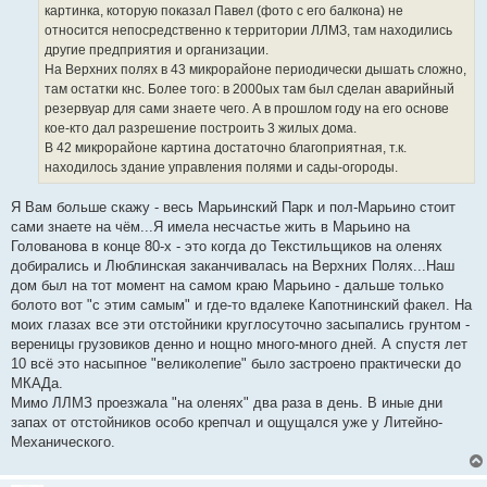
картинка, которую показал Павел (фото с его балкона) не
относится непосредственно к территории ЛЛМЗ, там находились
другие предприятия и организации.
На Верхних полях в 43 микрорайоне периодически дышать сложно,
там остатки кнс. Более того: в 2000ых там был сделан аварийный
резервуар для сами знаете чего. А в прошлом году на его основе
кое-кто дал разрешение построить 3 жилых дома.
В 42 микрорайоне картина достаточно благоприятная, т.к.
находилось здание управления полями и сады-огороды.
Я Вам больше скажу - весь Марьинский Парк и пол-Марьино стоит
сами знаете на чём...Я имела несчастье жить в Марьино на
Голованова в конце 80-х - это когда до Текстильщиков на оленях
добирались и Люблинская заканчивалась на Верхних Полях...Наш
дом был на тот момент на самом краю Марьино - дальше только
болото вот "с этим самым" и где-то вдалеке Капотнинский факел. На
моих глазах все эти отстойники круглосуточно засыпались грунтом -
вереницы грузовиков денно и нощно много-много дней. А спустя лет
10 всё это насыпное "великолепие" было застроено практически до
МКАДа.
Мимо ЛЛМЗ проезжала "на оленях" два раза в день. В иные дни
запах от отстойников особо крепчал и ощущался уже у Литейно-
Механического.