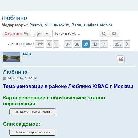
Люблино
Модераторы:
Psaron
,
Milli
,
uvaokuz
,
Валя
,
svetlana.afonina
Ответить
Поиск
Расширенн
О
т
в
е
т
и
т
ь
Страница
39
из
353
1
37
38
39
40
41
353
Пред.
Сле
7051 сообщение
…
…
MariA
Люблино
С
03 май 2017, 19:44
о
Тема реновации в районе Люблино ЮВАО г. Москвы
о
б
щ
е
Карта реновации с обозначением этапов
н
переселения:
и
е
Список домов: