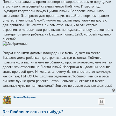
Поля фильтрации на время проведения аэрофотосъемки подходили
вплотную к теперешней станции метро Люблино. И место под
будущим кварталом между Цимлянской и Белореченской было
затоплено. Это просто для ориентации, на сайте в верхнем правом
углу есть кнопочка "слои", можно наложить одну карту на другую
для привязки. Не кажется ли вам странным, что эти старые
строения, о которых шла речь выше, не подлежат сносу, в отличие, к
примеру, от дома ребенка на Верхних полях, 19к3, который недавно
снесли?:
Рядом с вашими домами площадей не меньше, чем на месте
бывшего дома ребенка, где строится аж три высотки. Поймите
правильно, я вас ни в чем не обвиняю, просто интересно, чем же так
дороги эти строения на Люблинской? Наверняка вы должны больше
знать про свой дом. И, кстати, а почему бы не снести этот колледж,
как он там, ГБПОУ Окг Столица отделение Люблино, чем он в этом
смысле лучше дома ребенка - стар, невысок и неказист и места
занимает чуть не пол-квартала? Или это не самые важные факторы?
КсенияМайорова
Re: Люблино: есть кто-нибудь?