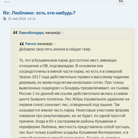
Re: Люблино: есть кто-нибудь?
С
22 янв 2019, 12:11
о
о
б
ПавелБондарь
писал(а):
↑
щ
е
н
Panzer
писал(а):
↑
и
е
Добавлю свои пять копеек в общую тему.
То, что в Кузьминском парке достаточно мест, имеющих
отношение к ОВ, подтверждаю. В основном они
сосредоточены в южной части парка, но есть и в северной.
Ураган 2017 года действительно привел к массовому падению
деревьев, по моим подсчетам нескольких сотен. Про тонны
вывезенных снарядов г-н Бондарь преувеличивает, но съемка
России 1 по данной им ссылке действительно велась в самом
центе бывшего полигона. Лес ЖАры (правильное ударение на
первом слоге) означает лес, отведенный под пашню. Так
называется южная часть парка. Некоторые участники форума
говорили про рекультивацию, ее не будет, по одной простой
причине. Когда в 60-х застраивали районы Кузьминки и
периферию Люблина, местность представляла собой пустырь,
лес был только в районе усадьбы Кузьминки-Волхернское, и в
нижней половине южной части парка. Так вот, те деревья,