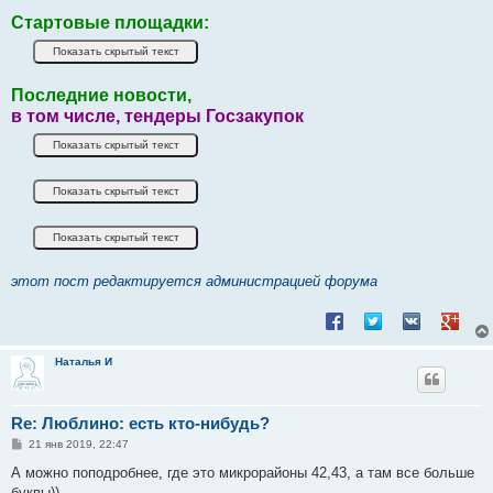
Стартовые площадки:
Последние новости,
в том числе, тендеры Госзакупок
этот пост редактируется администрацией форума
Поделиться в Facebook
Поделиться в Twitt
Поделиться в
Подели
Наталья И
Re: Люблино: есть кто-нибудь?
С
21 янв 2019, 22:47
о
о
А можно поподробнее, где это микрорайоны 42,43, а там все больше
б
буквы))