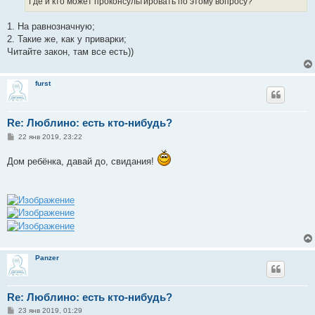
Где и кто может проконсультировать по этому вопросу?
1. На равнозначную;
2. Такие же, как у приварки;
Читайте закон, там все есть))
furst
Re: Люблино: есть кто-нибудь?
С
22 янв 2019, 23:22
о
о
Дом ребёнка, давай до, свидания!
б
щ
е
н
и
е
Panzer
Re: Люблино: есть кто-нибудь?
С
23 янв 2019, 01:29