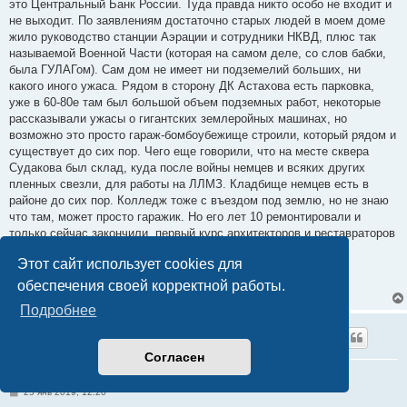
это Центральный Банк России. Туда правда никто особо не входит и
не выходит. По заявлениям достаточно старых людей в моем доме
жило руководство станции Аэрации и сотрудники НКВД, плюс так
называемой Военной Части (которая на самом деле, со слов бабки,
была ГУЛАГом). Сам дом не имеет ни подземелий больших, ни
какого иного ужаса. Рядом в сторону ДК Астахова есть парковка,
уже в 60-80е там был большой объем подземных работ, некоторые
рассказывали ужасы о гигантских землеройных машинах, но
возможно это просто гараж-бомбоубежище строили, который рядом и
существует до сих пор. Чего еще говорили, что на месте сквера
Судакова был склад, куда после войны немцев и всяких других
пленных свезли, для работы на ЛЛМЗ. Кладбище немцев есть в
районе до сих пор. Колледж тоже с въездом под землю, но не знаю
что там, может просто гаражик. Но его лет 10 ремонтировали и
только сейчас закончили, первый курс архитекторов и реставраторов
туда запустили.
Этот сайт использует cookies для
Так что не знаю.
обеспечения своей корректной работы.
Подробнее
Renogor
Согласен
Re: Люблино: есть кто-нибудь?
С
25 янв 2019, 12:20
о