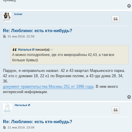
щ
е
н
и
ismat
е
Re: Люблино: есть кто-нибудь?
С
21 янв 2019, 22:58
о
о
б
Наталья И
писал(а):
↑
щ
е
А можно поподробнее, где это микрорайоны 42,43, а там все
н
больше буквы))
и
е
Пардон, я неправильно назвал. 42 и 43 квартал Марьинского парка.
42 это с домами 18, 22 к1 по Верхним полям, а 43 где дома 28, 34,
36.
документ правительства Москвы 251 от 1996 года
. В нем много
интересной информации.
Наталья И
Re: Люблино: есть кто-нибудь?
С
21 янв 2019, 23:08
о