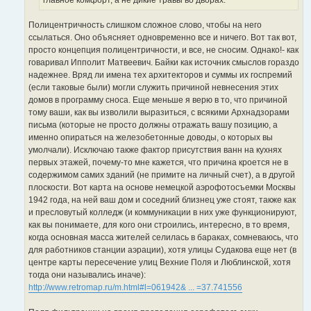
Полицентричность слишком сложное слово, чтобы на него
ссылаться. Оно объясняет одновременно все и ничего. Вот так вот,
просто концепция полицентричности, и все, не сносим. Однако!- как
говаривал Ипполит Матвеевич. Байки как источник смыслов гораздо
надежнее. Вряд ли имена тех архитекторов и суммы их госпремий
(если таковые были) могли служить причиной невнесения этих
домов в программу сноса. Еще меньше я верю в то, что причиной
тому ваши, как вы изволили выразиться, с всякими Архнадзорами
письма (которые не просто должны отражать вашу позицию, а
именно опираться на железобетонные доводы, о которых вы
умолчали). Исключаю также фактор присутствия ванн на кухнях
первых этажей, почему-то мне кажется, что причина кроется не в
содержимом самих зданий (не примите на личный счет), а в другой
плоскости. Вот карта на основе немецкой аэрофотосъемки Москвы
1942 года, на ней ваш дом и соседний близнец уже стоят, также как
и пресловутый колледж (и коммуникации в них уже функционируют,
как вы понимаете, для кого они строились, интересно, в то время,
когда основная масса жителей селилась в бараках, сомневаюсь, что
для работников станции аэрации), хотя улицы Судакова еще нет (в
центре карты пересечение улиц Вехние Поля и Люблинской, хотя
тогда они назывались иначе):
http://www.retromap.ru/m.html#l=061942& ... =37.741556