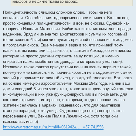
комфорт, а не дикие травы во дворах.
Полицентричность слишком сложное слово, чтобы на него
ссылаться. Оно объясняет одновременно все и ничего. Вот так вот,
просто концепция полицентричности, и все, не сносим. Однако!- как
говаривал Ипполит Матвеевич. Байки как источник смыслов гораздо
надежнее. Вряд ли имена тех архитекторов и суммы их госпремий
(если таковые были) могли служить причиной невнесения этих домов
в программу сноса. Еще меньше я верю в то, что причиной тому
ваши, как вы изволили выразиться, с всякими Архнадзорами письма
(которые не просто должны отражать вашу позицию, а именно
опираться на железобетонные доводы, о которых вы умолчали).
Исключаю также фактор присутствия ванн на кухнях первых этажей,
почему-то мне кажется, что причина кроется не в содержимом самих
зданий (не примите на личный счет), а в другой плоскости. Вот карта
на основе немецкой аэрофотосъемки Москвы 1942 года, на ней ваш
дом и соседний близнец уже стоят, также как и пресловутый колледж
(и коммуникации в них уже функционируют, как вы понимаете, для
кого они строились, интересно, в то время, когда основная масса
жителей селилась в бараках, сомневаюсь, что для работников
станции аэрации), хотя улицы Судакова еще нет (в центре карты
пересечение улиц Вехние Поля и Люблинской, хотя тогда они
назывались иначе):
http://www.retromap.ru/m.html#l=061942& ... =37.741556