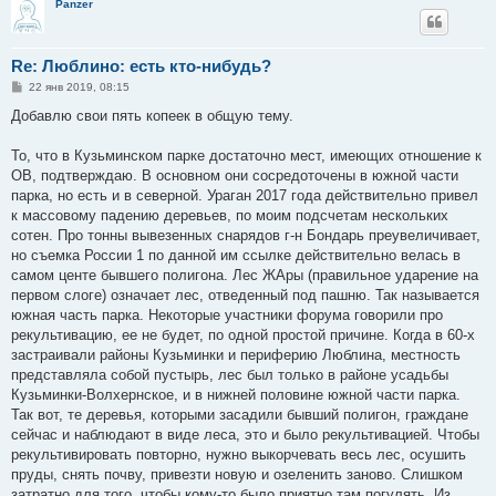
Panzer
Re: Люблино: есть кто-нибудь?
С
22 янв 2019, 08:15
о
о
Добавлю свои пять копеек в общую тему.
б
щ
е
То, что в Кузьминском парке достаточно мест, имеющих отношение к
н
ОВ, подтверждаю. В основном они сосредоточены в южной части
и
е
парка, но есть и в северной. Ураган 2017 года действительно привел
к массовому падению деревьев, по моим подсчетам нескольких
сотен. Про тонны вывезенных снарядов г-н Бондарь преувеличивает,
но съемка России 1 по данной им ссылке действительно велась в
самом центе бывшего полигона. Лес ЖАры (правильное ударение на
первом слоге) означает лес, отведенный под пашню. Так называется
южная часть парка. Некоторые участники форума говорили про
рекультивацию, ее не будет, по одной простой причине. Когда в 60-х
застраивали районы Кузьминки и периферию Люблина, местность
представляла собой пустырь, лес был только в районе усадьбы
Кузьминки-Волхернское, и в нижней половине южной части парка.
Так вот, те деревья, которыми засадили бывший полигон, граждане
сейчас и наблюдают в виде леса, это и было рекультивацией. Чтобы
рекультивировать повторно, нужно выкорчевать весь лес, осушить
пруды, снять почву, привезти новую и озеленить заново. Слишком
затратно для того, чтобы кому-то было приятно там погулять. Из