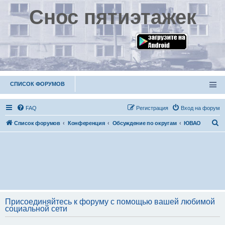
Снос пятиэтажек
СПИСОК ФОРУМОВ
FAQ
Р
е
г
и
с
т
р
а
ц
и
я
Вход на форум
П
Список форумов
Конференция
Обсуждение по округам
ЮВАО
о
и
с
к
Присоединяйтесь к форуму с помощью вашей любимой
социальной сети