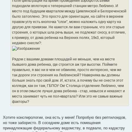
Поля фильтрации на время проведения аэрофотосъемки
подходили вплотную к теперешней станции метро Люблино. И
место под будущим кварталом между Цимлянской и Белореченской
было затоплено. Это просто для ориентации, на сайте в верхнем
правом углу есть кнопочка "слои", можно наложить одну карту на
другую для привязки. Не кажется ли вам странным, что эти старые
строения, о которых шла речь выше, не подлежат сносу, в отличие,
к примеру, от дома ребенка на Верхних полях, 19к3, который
недавно снесли?:
Рядом с вашими домами площадей не меньше, чем на месте
бывшего дома ребенка, где строится аж три высотки. Поймите
правильно, я вас ни в чем не обвиняю, просто интересно, чем же
так дороги эти строения на Люблинской? Наверняка вы должны
больше знать про свой дом. И, кстати, а почему бы не снести этот
колледж, как он там, ГБПОУ Окг Столица отделение Люблино, чем
он в этом смысле лучше дома ребенка - стар, невысок и неказист и
места занимает чуть не пол-квартала? Или это не самые важные
факторы?
Хотите конспирологии, она есть у меня! Попробую без рептилоидов,
но тоже забористо. В соседнем доме есть помещения
принадлежащие федеральному ведомству, в подвале, по кадастру