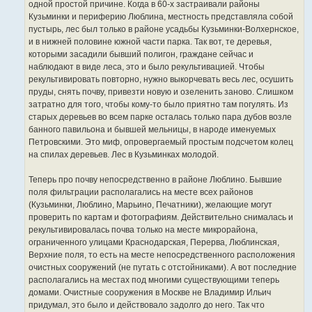
одной простой причине. Когда в 60-х застраивали районы
Кузьминки и периферию Люблина, местность представляла собой
пустырь, лес был только в районе усадьбы Кузьминки-Волхернское,
и в нижней половине южной части парка. Так вот, те деревья,
которыми засадили бывший полигон, граждане сейчас и
наблюдают в виде леса, это и было рекультивацией. Чтобы
рекультивировать повторно, нужно выкорчевать весь лес, осушить
пруды, снять почву, привезти новую и озеленить заново. Слишком
затратно для того, чтобы кому-то было приятно там погулять. Из
старых деревьев во всем парке осталась только пара дубов возле
банного павильона и бывшей мельницы, в народе именуемых
Петровскими. Это миф, опровергаемый простым подсчетом колец
на спилах деревьев. Лес в Кузьминках молодой.
Теперь про почву непосредственно в районе Люблино. Бывшие
поля фильтрации располагались на месте всех районов
(Кузьминки, Люблино, Марьино, Печатники), желающие могут
проверить по картам и фотографиям. Действительно снималась и
рекультивировалась почва только на месте микрорайона,
ограниченного улицами Краснодарская, Перерва, Люблинская,
Верхние поля, то есть на месте непосредственного расположения
очистных сооружений (не путать с отстойниками). А вот последние
располагались на местах под многими существующими теперь
домами. Очистные сооружения в Москве не Владимир Ильич
придумал, это было и действовало задолго до него. Так что