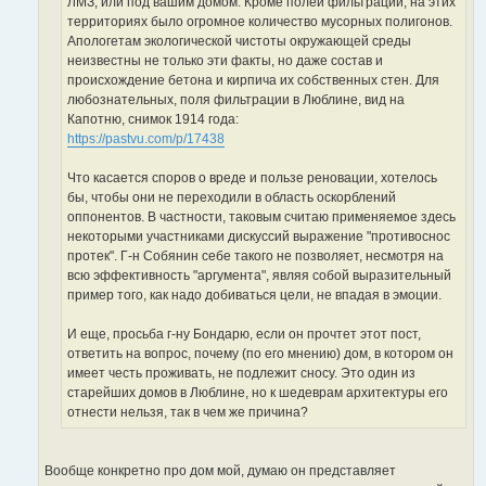
ЛМЗ, или под вашим домом. Кроме полей фильтрации, на этих
территориях было огромное количество мусорных полигонов.
Апологетам экологической чистоты окружающей среды
неизвестны не только эти факты, но даже состав и
происхождение бетона и кирпича их собственных стен. Для
любознательных, поля фильтрации в Люблине, вид на
Капотню, снимок 1914 года:
https://pastvu.com/p/17438
Что касается споров о вреде и пользе реновации, хотелось
бы, чтобы они не переходили в область оскорблений
оппонентов. В частности, таковым считаю применяемое здесь
некоторыми участниками дискуссий выражение "противоснос
протек". Г-н Собянин себе такого не позволяет, несмотря на
всю эффективность "аргумента", являя собой выразительный
пример того, как надо добиваться цели, не впадая в эмоции.
И еще, просьба г-ну Бондарю, если он прочтет этот пост,
ответить на вопрос, почему (по его мнению) дом, в котором он
имеет честь проживать, не подлежит сносу. Это один из
старейших домов в Люблине, но к шедеврам архитектуры его
отнести нельзя, так в чем же причина?
Вообще конкретно про дом мой, думаю он представляет