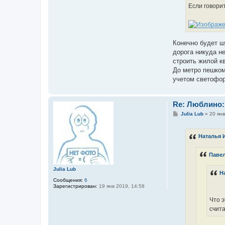
Если говори
Конечно будет ш
дорога никуда н
строить жилой к
До метро пешком
учетом светофор
Re: Люблино:
С
Julia Lub
»
20 янв
о
о
б
Наталья 
щ
е
н
Паве
и
е
Julia Lub
Н
Сообщения:
6
Зарегистрирован:
19 янв 2019, 14:58
Что э
счита