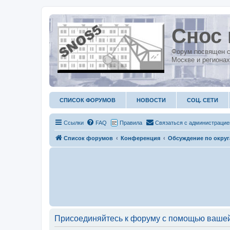
Снос 
Форум посвящен с
Москве и регионах
СПИСОК ФОРУМОВ
НОВОСТИ
СОЦ. СЕТИ
Ссылки
FAQ
Правила
С
в
я
з
а
т
ь
с
я
с
а
д
м
и
н
и
с
т
р
а
ц
и
е
Список форумов
Конференция
Обсуждение по окру
Присоединяйтесь к форуму с помощью вашей