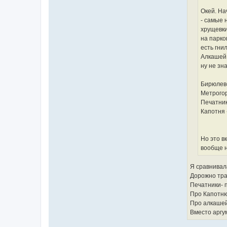
Окей. На
- самые 
хрущевки
на парко
есть гни
Алкашей 
ну не зн
Бирюлево
Метрогор
Печатник
Капотня 
Но это в
вообще н
Я сравнивал
Дорожно тран
Печатники- п
Про Капотню
Про алкашей-
Вместо аргум