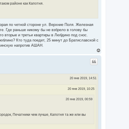
таком районе как Капотня.
орая по четной стороне ул. Верхние Поля. Железная
ге. Где раньше никому бы не взбрело в голову бы
го вторые и третьи квартиры в Любдино под снос.
юблино? Кто туда поедет, 25 минут до Братиславской с
линскую напротив АШАН.
В
е
р
н
у
т
ь
с
20 янв 2019, 14:51
я
к
20 янв 2019, 10:25
н
а
ч
20 янв 2019, 00:59
а
л
у
ородок, Печатники чем лучше, Капотня та же или вы