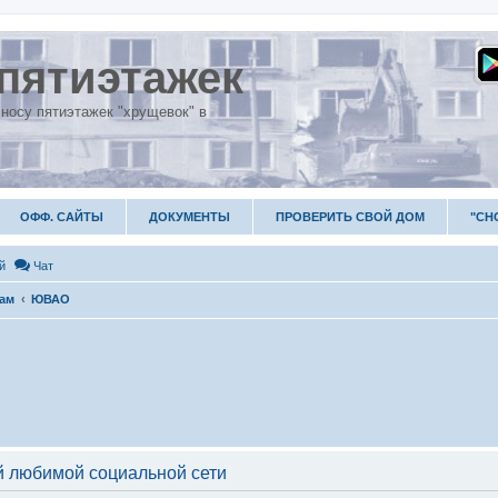
пятиэтажек
носу пятиэтажек "хрущевок" в
ОФФ. САЙТЫ
ДОКУМЕНТЫ
ПРОВЕРИТЬ СВОЙ ДОМ
"СН
й
Чат
гам
ЮВАО
 любимой социальной сети