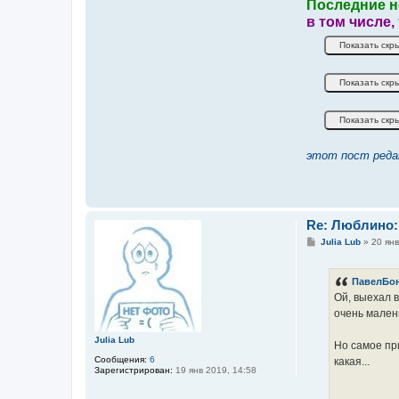
Последние н
в том числе,
этот пост реда
Re: Люблино:
С
Julia Lub
»
20 янв
о
о
б
ПавелБо
щ
е
Ой, выехал в
н
очень малень
и
е
Julia Lub
Но самое при
Сообщения:
6
какая...
Зарегистрирован:
19 янв 2019, 14:58