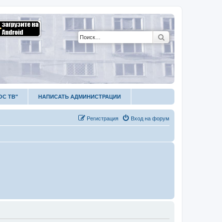
Поиск
ОС ТВ"
НАПИСАТЬ АДМИНИСТРАЦИИ
Р
е
г
и
с
т
р
а
ц
и
я
Вход на форум