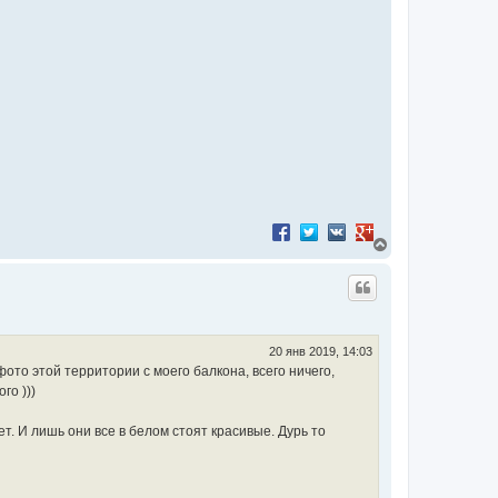
Поделиться в Facebook
Поделиться в Twitter
Поделиться в VK
Поделиться в Googl
В
е
р
н
у
т
ь
с
20 янв 2019, 14:03
я
ото этой территории с моего балкона, всего ничего,
к
го )))
н
а
ч
т. И лишь они все в белом стоят красивые. Дурь то
а
л
у