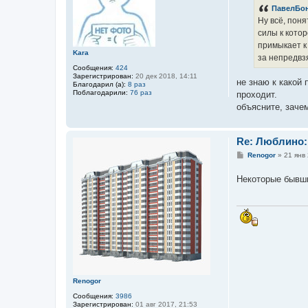
б
ПавелБо
щ
е
Ну всё, пон
н
силы к котор
и
е
примыкает к
Kara
за непредвзя
Сообщения:
424
Зарегистрирован:
20 дек 2018, 14:11
не знаю к какой 
Благодарил (а):
8 раз
Поблагодарили:
76 раз
проходит.
объясните, заче
Re: Люблино:
С
Renogor
»
21 янв 
о
о
Некоторые бывши
б
щ
е
н
и
е
Renogor
Сообщения:
3986
Зарегистрирован:
01 авг 2017, 21:53