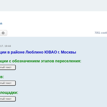
na
оиск
Расширенный поиск
7051 соо
17, 19:44
ции в районе Люблино ЮВАО г. Москвы
ации с обозначением этапов переселения:
в:
лощадки: