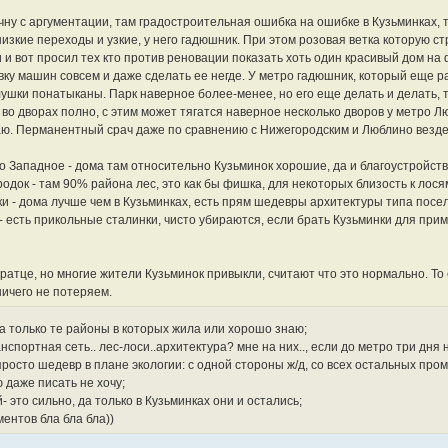
чну с аргументации, там градостроительная ошибка на ошибке в Кузьминках, 
низкие переходы и узкие, у него гадюшник. При этом розовая ветка которую 
 и вот просил тех кто против реновации показать хоть один красивый дом на 
вку машин совсем и даже сделать ее негде. У метро гадюшник, который еще ра
лушки понатыканы. Парк наверное более-менее, но его еще делать и делать, 
во дворах полно, с этим может тягатся наверное несколько дворов у метро Л
аю. Перманентный срач даже по сравнению с Нижегородским и Люблино везде. 
 Западное - дома там относительно Кузьминок хорошие, да и благоустройст
одок - там 90% района лес, это как бы фишка, для некоторых близость к лося
и - дома лучше чем в Кузьминках, есть прям шедевры архитектуры типа посел
- есть прикольные сталинки, чисто убираются, если брать Кузьминки для при
кратце, но многие жители Кузьминок привыкли, считают что это нормально. То е
ичего не потеряем.
а только те районы в которых жила или хорошо знаю;
спортная сеть.. лес-лоси..архитектура? мне на них.., если до метро три дня 
росто шедевр в плане экологии: с одной стороны ж/д, со всех остальных пром
 даже писать не хочу;
 это сильно, да только в Кузьминках они и остались;
ентов бла бла бла))