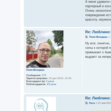
А меня удивило п
партерный и кос
Очень неэкологич
повреждение ест
красота, неужел
Re: Люблино:
С
ПавелБондарь
»
о
о
Ну всё, понятно
б
силы к которой 
щ
е
примыкает к быв
н
выдают за непре
и
е
ПавелБондарь
Сообщения:
175
Зарегистрирован:
24 дек 2018, 14:26
Благодарил (а):
4 раза
Поблагодарили:
43 раза
Re: Люблино:
С
Kara
»
21 янв 201
о
о