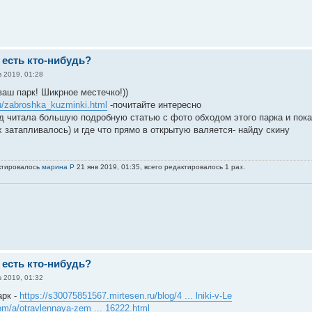
 есть кто-нибудь?
в 2019, 01:28
ваш парк! Шикрное местечко!))
ru/zabroshka_kuzminki.html
-почитайте интересно
зад читала большую подробную статью с фото обходом этого парка и пока
 затапливалось) и где что прямо в открытую валяется- найду скину
ктировалось
марина Р
21 янв 2019, 01:35, всего редактировалось 1 раз.
 есть кто-нибудь?
в 2019, 01:32
арк -
https://s30075851567.mirtesen.ru/blog/4 ... lniki-v-Le
com/a/otravlennaya-zem ... 16222.html