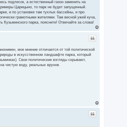
весь подлесок, а естественный газон заменить на
примеры Царицыно, то парк не будет запущенный.
рке, и по установке там тухлых бассейны, и про
огически грамотными жителями. Там весной ужей куча,
ь Кузьминского парка, поясните! Отвечайте за слова!
В
е
р
н
у
т
анонимен, мое мнение отличается от той политической
ь
 природы в искусственном ландшафте парка, который
с
я
ьминках). Свои политические взгляды скрывают,
к
 на чистую воду, реальных врунов.
н
а
ч
а
л
у
В
е
р
н
у
т
ь