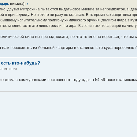
ндарь
писал(а):
↑
ятно, друзья Митрохина пытаются выдать свое мнение за непредвзятое. Я де
ой я принадлежу. Но я этого ни разу не скрываю. В то время как защитники 
 бывшему испытательному полигону химического оружия (полигон Жара в Кузь
тое мнение, хотя это лишь троллинг и игра. Вывели-таки товарищей на чисту
политической силе вы принадлежите, но что то мне не вериться, что вы 
м вам переезжать из большой квартиры в сталинке в то куда переселяют
 есть кто-нибудь?
2019, 00:53
е дома с коммуналками построенные году эдак в 54-56 тоже сталинкам