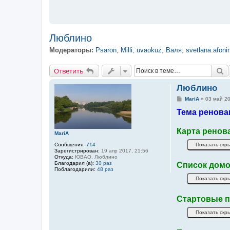
Люблино
Модераторы:
Psaron
,
Milli
,
uvaokuz
,
Валя
,
svetlana.afoni
Ответить
П
О
т
в
е
т
и
т
ь
Люблино
С
MariA
»
03 май 20
о
Тема ренова
о
б
щ
е
Карта ренов
MariA
н
и
Сообщения:
714
е
Зарегистрирован:
19 апр 2017, 21:56
Откуда:
ЮВАО, Люблино
Благодарил (а):
30 раз
Список домо
Поблагодарили:
48 раз
Стартовые п