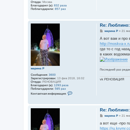
Откуда:
Москва
Благодарил (а):
832 раза
Поблагодарили:
857 раз
Re: Люблино:
С
марина Р
»
21 ян
о
о
А вот вам и про 
б
http://moskva-x.
щ
е
где то с год на
н
в каких водоемах
и
е
марина Р
Последний раз реда
Сообщения:
3600
Зарегистрирован:
13 фев 2018, 16:02
vk РЕНОВАЦИЯ
Откуда:
РЕНОВАЦИЯ
Благодарил (а):
1293 раза
Поблагодарили:
595 раз
К
Контактная информация:
о
н
т
а
Re: Люблино:
к
т
С
марина Р
»
21 ян
н
о
а
о
а вот еще -про п
я
б
и
https://ru.krymr.
щ