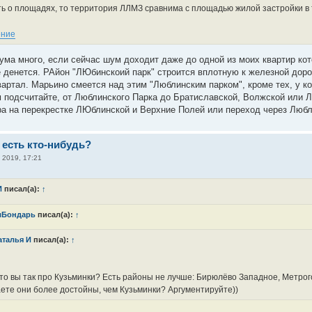
ть о площадях, то территория ЛЛМЗ сравнима с площадью жилой застройки в 
ума много, если сейчас шум доходит даже до одной из моих квартир кот
е денется. РАйон "ЛЮбинскоий парк" строится вплотную к железной доро
вартал. Марьино смеется над этим "Люблинским парком", кроме тех, у ко
 подсчитайте, от Люблинского Парка до Братиславской, Волжской или Л
а на перекрестке ЛЮблинской и Верхние Полей или переход через Люб
 есть кто-нибудь?
 2019, 17:21
И
писал(а):
↑
лБондарь
писал(а):
↑
аталья И
писал(а):
↑
то вы так про Кузьминки? Есть районы не лучше: Бирюлёво Западное, Метрог
ете они более достойны, чем Кузьминки? Аргументируйте))