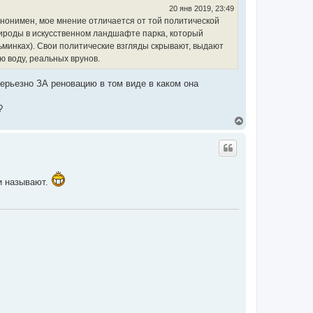
с
20 янв 2019, 23:49
я
анонимен, мое мнение отличается от той политической
к
природы в искусственном ландшафте парка, который
н
минках). Свои политические взгляды скрывают, выдают
а
ч
ю воду, реальных врунов.
а
л
серьезно ЗА реновацию в том виде в каком она
у
?
В
е
р
н
у
т
ь
и называют.
с
я
к
н
а
ч
а
л
у