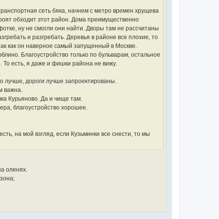
транспортная сеть бяка, начнем с метро времен хрущева
строят обходит этот район. Дома преимущественно
фотке, ну не смогли они найти. Дворы там не рассчитаны
згребать и разгребать. Деревья в районе все плохие, то
так как он наверное самый запущенный в Москве.
юблино. Благоустройство только по бульварам, остальное
То есть, я даже и фишки района не вижу.
во лучше, дороги лучше запроектированы.
м важна.
ка Курьяново. Да и чище там.
мера, благоустройство хорошее.
сть, на мой взгляд, если Кузьминки все снести, то мы
на оленях.
зона;