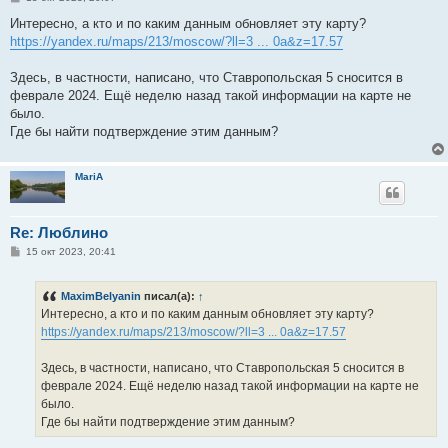
о
о
Интересно, а кто и по каким данным обновляет эту карту?
б
https://yandex.ru/maps/213/moscow/?ll=3 ... 0a&z=17.57
щ
е
н
Здесь, в частности, написано, что Ставропольская 5 сносится в
и
е
феврале 2024. Ещё неделю назад такой информации на карте не
было.
Где бы найти подтверждение этим данным?
MariA
Re: Люблино
С
15 окт 2023, 20:41
о
о
б
MaximBelyanin
писал(а):
↑
щ
е
Интересно, а кто и по каким данным обновляет эту карту?
н
https://yandex.ru/maps/213/moscow/?ll=3 ... 0a&z=17.57
и
е
Здесь, в частности, написано, что Ставропольская 5 сносится в
феврале 2024. Ещё неделю назад такой информации на карте не
было.
Где бы найти подтверждение этим данным?