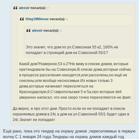
о
б
alexsir
писал(а):
↑
щ
е
н
Oleg1980mow
писал(а):
↑
и
е
alexsir
писал(а):
↑
Это значит, что дом по ул.Совхозная 55 к2, 100% не
попадает в строящий дом на Cовхозной 55/1?
Какой дом?Наверное,53 к.2?Не вижу в списке домов, которые
претендовали бы на Совхозную.В списке дома,которые сейчас
в процессе расселения находятся,или расселены,но ещё не
снесены,или вообще несносимые.Из новых только 3
дома,которые начинают переселяться на
Краснодарскую,6.Ставропольская 5 и 5а,про которые dell
уверенно написал, что они скоро точно переселяются-не факт.
Да верно, я про этот дом. Просто если он не попадает в список
охраняемых домов в 24г, а дом на ул.Савхозной 55/1 будет сдан в
24г. Значит не попадает
Ещё рано, пока это тендер на охрану домов ,переселяемых в первую
волну.С 1 января 24 года.Тендеры на охрану домов каждый год