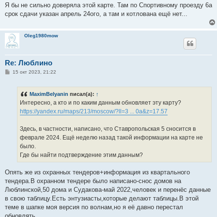
Я бы не сильно доверяла этой карте. Там по Спортивному проезду 6а
срок сдачи указан апрель 24ого, а там и котлована ещё нет...
Oleg1980mow
Re: Люблино
С
15 окт 2023, 21:22
о
о
б
MaximBelyanin
писал(а):
↑
щ
е
Интересно, а кто и по каким данным обновляет эту карту?
н
https://yandex.ru/maps/213/moscow/?ll=3 ... 0a&z=17.57
и
е
Здесь, в частности, написано, что Ставропольская 5 сносится в
феврале 2024. Ещё неделю назад такой информации на карте не
было.
Где бы найти подтверждение этим данным?
Опять же из охранных тендеров+информация из квартального
тендера.В охранном тендере было написано-снос домов на
Люблинской,50 дома и Судакова-май 2022,человек и перенёс данные
в свою таблицу.Есть энтузиасты,которые делают таблицы.В этой
теме в шапке моя версия по волнам,но я её давно перестал
обновлять.