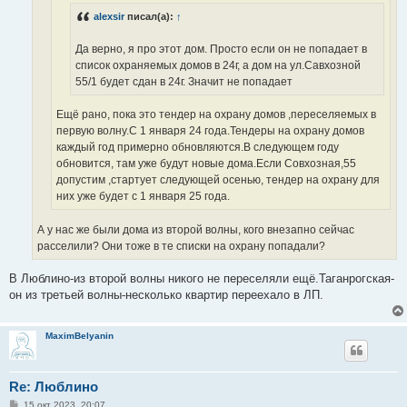
alexsir
писал(а):
↑
Да верно, я про этот дом. Просто если он не попадает в
список охраняемых домов в 24г, а дом на ул.Савхозной
55/1 будет сдан в 24г. Значит не попадает
Ещё рано, пока это тендер на охрану домов ,переселяемых в
первую волну.С 1 января 24 года.Тендеры на охрану домов
каждый год примерно обновляются.В следующем году
обновится, там уже будут новые дома.Если Совхозная,55
допустим ,стартует следующей осенью, тендер на охрану для
них уже будет с 1 января 25 года.
А у нас же были дома из второй волны, кого внезапно сейчас
расселили? Они тоже в те списки на охрану попадали?
В Люблино-из второй волны никого не переселяли ещё.Таганрогская-
он из третьей волны-несколько квартир переехало в ЛП.
MaximBelyanin
Re: Люблино
С
15 окт 2023, 20:07