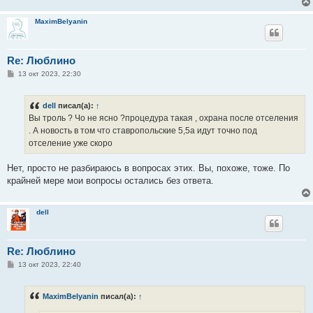
MaximBelyanin
Re: Люблино
С
13 окт 2023, 22:30
о
о
б
dell
писал(а):
↑
щ
е
Вы троль ? Чо не ясно ?процедура такая , охрана после отселения
н
. А новость в том что ставропольские 5,5а идут точно под
и
е
отселение уже скоро
Нет, просто не разбираюсь в вопросах этих. Вы, похоже, тоже. По
крайней мере мои вопросы остались без ответа.
dell
Re: Люблино
С
13 окт 2023, 22:40
о
о
б
MaximBelyanin
писал(а):
↑
щ
е