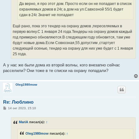
Да верно, я про этот дом. Просто если он не попадает в список
охраняемых домов в 24г, а дом на ул.Савхозной 55/1 будет
сдан в 24г. Значит не попадает
Ещё рано, пока это тендер на охрану домов ,переселяемых в
первую волну.С 1 января 24 года.Тендеры на охрану домов каждый
год примерно обновляются.В следующем году обновится, там уже
будут новые дома.Если Совхозная,55 допустим ,стартует
следующей осенью, тендер на охрану для них уже будет с 1 января
25 года.
А у нас же были дома из второй волны, кого внезапно сейчас
расселили? Они тоже в те списки на охрану попадали?
Oleg1980mow
Re: Люблино
С
14 окт 2023, 15:10
о
о
б
MariA
писал(а):
↑
щ
е
н
Oleg1980mow
писал(а):
↑
и
е