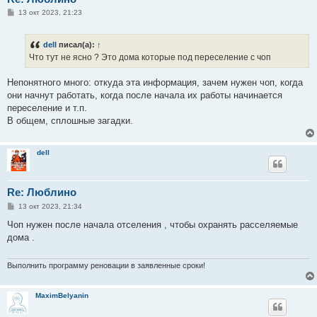
С
13 окт 2023, 21:23
о
о
б
dell
писал(а):
↑
щ
е
Что тут не ясно ? Это дома которые под переселение с чоп
н
и
е
Непонятного много: откуда эта информация, зачем нужен чоп, когда
они начнут работать, когда после начала их работы начинается
переселение и т.п.
В общем, сплошные загадки.
dell
Re: Люблино
С
13 окт 2023, 21:34
о
о
Чоп нужен после начала отселения , чтобы охранять расселяемые
б
дома .
щ
е
н
и
Выполнить программу реновации в заявленные сроки!
е
MaximBelyanin