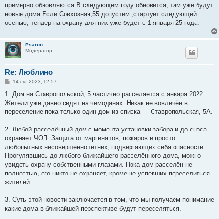
примерно обновляются.В следующем году обновится, там уже будут
новые дома.Если Совхозная,55 допустим ,стартует следующей
осенью, тендер на охрану для них уже будет с 1 января 25 года.
Psaron
Модератор
Re: Люблино
С
14 окт 2023, 12:57
о
о
1. Дом на Ставропольской, 5 частично расселяется с января 2022.
б
Жители уже давно сидят на чемоданах. Никак не вовлечён в
щ
е
переселение пока только один дом из списка — Ставропольская, 5А.
н
и
е
2. Любой расселённый дом с момента установки забора и до сноса
охраняет ЧОП. Защита от маргиналов, пожаров и просто
любопытных несовершеннолетних, подвергающих себя опасности.
Прогулявшись до любого ближайшего расселённого дома, можно
увидеть охрану собственными глазами. Пока дом расселён не
полностью, его никто не охраняет, кроме не успевших переселиться
жителей.
3. Суть этой новости заключается в том, что мы получаем понимание
какие дома в ближайшей перспективе будут переселяться.