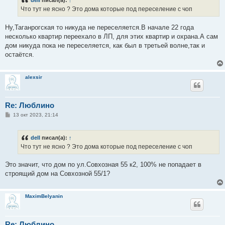
dell
писал(а):
↑
щ
е
Что тут не ясно ? Это дома которые под переселение с чоп
н
и
е
Ну,Таганрогская то никуда не переселяется.В начале 22 года
несколько квартир переехало в ЛП, для этих квартир и охрана.А сам
дом никуда пока не переселяется, как был в третьей волне,так и
остаётся.
alexsir
Re: Люблино
С
13 окт 2023, 21:14
о
о
б
dell
писал(а):
↑
щ
е
Что тут не ясно ? Это дома которые под переселение с чоп
н
и
е
Это значит, что дом по ул.Совхозная 55 к2, 100% не попадает в
строящий дом на Cовхозной 55/1?
MaximBelyanin
Re: Люблино