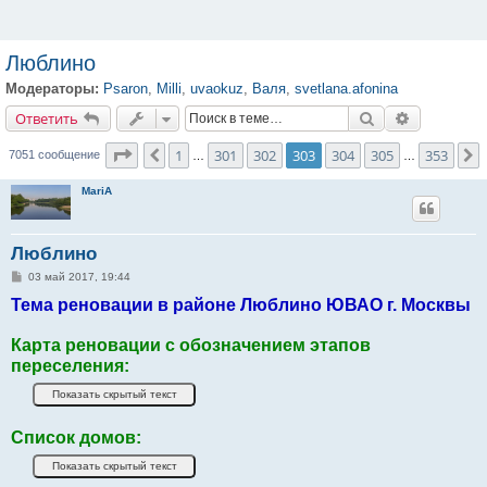
Люблино
Модераторы:
Psaron
,
Milli
,
uvaokuz
,
Валя
,
svetlana.afonina
Ответить
Поиск
Расширенн
О
т
в
е
т
и
т
ь
Страница
303
из
353
1
301
302
303
304
305
353
Пред.
7051 сообщение
…
…
MariA
Люблино
С
03 май 2017, 19:44
о
Тема реновации в районе Люблино ЮВАО г. Москвы
о
б
щ
е
Карта реновации с обозначением этапов
н
переселения:
и
е
Список домов: