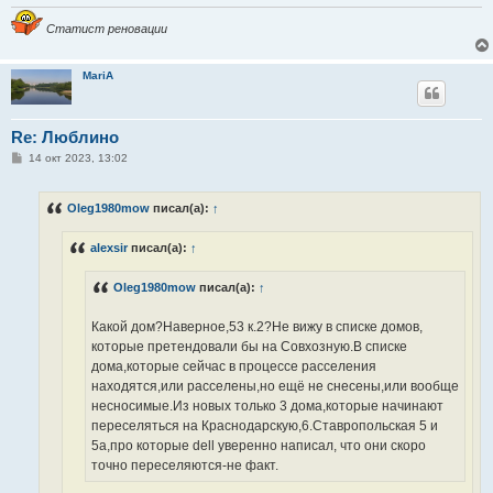
Статист реновации
MariA
Re: Люблино
С
14 окт 2023, 13:02
о
о
б
Oleg1980mow
писал(а):
↑
щ
е
н
alexsir
писал(а):
↑
и
е
Oleg1980mow
писал(а):
↑
Какой дом?Наверное,53 к.2?Не вижу в списке домов,
которые претендовали бы на Совхозную.В списке
дома,которые сейчас в процессе расселения
находятся,или расселены,но ещё не снесены,или вообще
несносимые.Из новых только 3 дома,которые начинают
переселяться на Краснодарскую,6.Ставропольская 5 и
5а,про которые dell уверенно написал, что они скоро
точно переселяются-не факт.