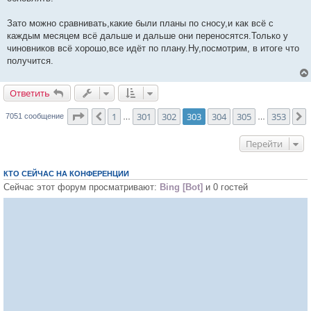
Зато можно сравнивать,какие были планы по сносу,и как всё с
каждым месяцем всё дальше и дальше они переносятся.Только у
чиновников всё хорошо,все идёт по плану.Ну,посмотрим, в итоге что
получится.
Ответить
О
т
в
е
т
и
т
ь
Страница
303
из
353
1
301
302
303
304
305
353
Пред.
7051 сообщение
…
…
Перейти
КТО СЕЙЧАС НА КОНФЕРЕНЦИИ
Сейчас этот форум просматривают:
Bing [Bot]
и 0 гостей