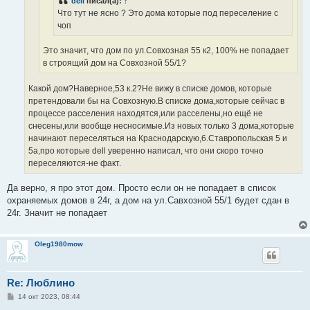
dell
писал(а):
↑
Что тут не ясно ? Это дома которые под переселение с
чоп
Это значит, что дом по ул.Совхозная 55 к2, 100% не попадает
в строящий дом на Cовхозной 55/1?
Какой дом?Наверное,53 к.2?Не вижу в списке домов, которые
претендовали бы на Совхозную.В списке дома,которые сейчас в
процессе расселения находятся,или расселены,но ещё не
снесены,или вообще несносимые.Из новых только 3 дома,которые
начинают переселяться на Краснодарскую,6.Ставропольская 5 и
5а,про которые dell уверенно написал, что они скоро точно
переселяются-не факт.
Да верно, я про этот дом. Просто если он не попадает в список
охраняемых домов в 24г, а дом на ул.Савхозной 55/1 будет сдан в
24г. Значит не попадает
Oleg1980mow
Re: Люблино
С
14 окт 2023, 08:44
о