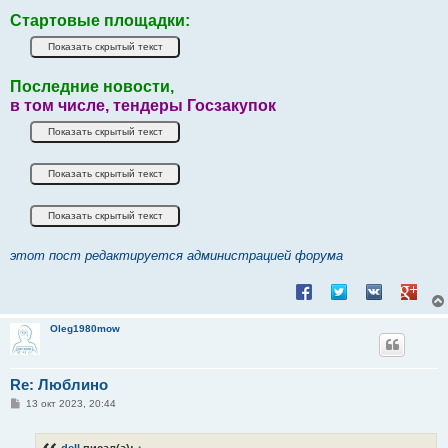
Стартовые площадки:
Последние новости,
в том числе, тендеры Госзакупок
этот пост редактируется администрацией форума
Поделиться в Facebook
Поделиться в Twitt
Поделиться в
Подели
Oleg1980mow
Re: Люблино
С
13 окт 2023, 20:44
о
о
б