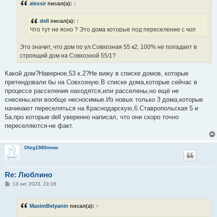
alexsir
писал(а):
↑
щ
е
н
dell
писал(а):
↑
и
е
Что тут не ясно ? Это дома которые под переселение с чоп
Это значит, что дом по ул.Совхозная 55 к2, 100% не попадает в
строящий дом на Cовхозной 55/1?
Какой дом?Наверное,53 к.2?Не вижу в списке домов, которые
претендовали бы на Совхозную.В списке дома,которые сейчас в
процессе расселения находятся,или расселены,но ещё не
снесены,или вообще несносимые.Из новых только 3 дома,которые
начинают переселяться на Краснодарскую,6.Ставропольская 5 и
5а,про которые dell уверенно написал, что они скоро точно
переселяются-не факт.
Oleg1980mow
Re: Люблино
С
13 окт 2023, 23:18
о
о
б
MaximBelyanin
писал(а):
↑
щ
е