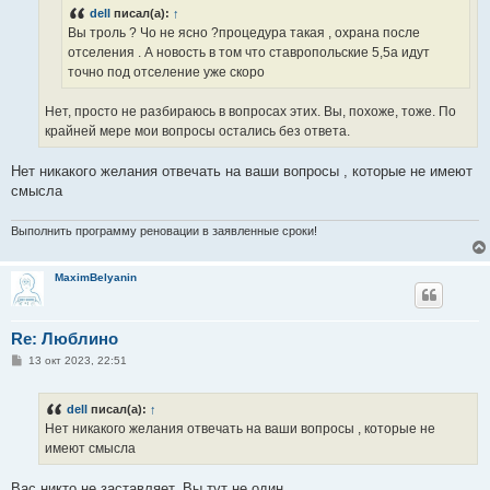
н
dell
писал(а):
↑
и
е
Вы троль ? Чо не ясно ?процедура такая , охрана после
отселения . А новость в том что ставропольские 5,5а идут
точно под отселение уже скоро
Нет, просто не разбираюсь в вопросах этих. Вы, похоже, тоже. По
крайней мере мои вопросы остались без ответа.
Нет никакого желания отвечать на ваши вопросы , которые не имеют
смысла
Выполнить программу реновации в заявленные сроки!
MaximBelyanin
Re: Люблино
С
13 окт 2023, 22:51
о
о
б
dell
писал(а):
↑
щ
е
Нет никакого желания отвечать на ваши вопросы , которые не
н
имеют смысла
и
е
Вас никто не заставляет. Вы тут не один.