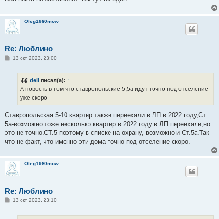
Oleg1980mow
Re: Люблино
С
13 окт 2023, 23:00
о
о
б
dell
писал(а):
↑
щ
е
А новость в том что ставропольские 5,5а идут точно под отселение
н
уже скоро
и
е
Ставропольская 5-10 квартир также переехали в ЛП в 2022 году,Ст.
5а-возможно тоже несколько квартир в 2022 году в ЛП переехали,но
это не точно.СТ.5 поэтому в списке на охрану, возможно и Ст.5а.Так
что не факт, что именно эти дома точно под отселение скоро.
Oleg1980mow
Re: Люблино
С
13 окт 2023, 23:10
о
о
б