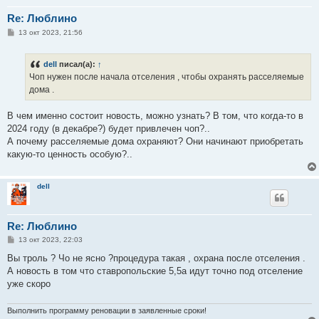
Re: Люблино
С
13 окт 2023, 21:56
о
о
б
dell
писал(а):
↑
щ
е
Чоп нужен после начала отселения , чтобы охранять расселяемые
н
дома .
и
е
В чем именно состоит новость, можно узнать? В том, что когда-то в
2024 году (в декабре?) будет привлечен чоп?..
А почему расселяемые дома охраняют? Они начинают приобретать
какую-то ценность особую?..
dell
Re: Люблино
С
13 окт 2023, 22:03
о
о
Вы троль ? Чо не ясно ?процедура такая , охрана после отселения .
б
А новость в том что ставропольские 5,5а идут точно под отселение
щ
е
уже скоро
н
и
е
Выполнить программу реновации в заявленные сроки!