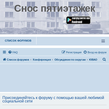
Снос пятиэтажек
СПИСОК ФОРУМОВ
FAQ
Р
е
г
и
с
т
р
а
ц
и
я
Вход на форум
П
Список форумов
Конференция
Обсуждение по округам
ЮВАО
о
и
с
к
Присоединяйтесь к форуму с помощью вашей любимой
социальной сети