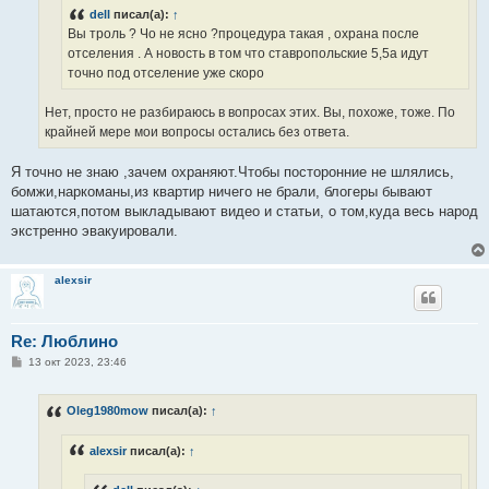
н
dell
писал(а):
↑
и
е
Вы троль ? Чо не ясно ?процедура такая , охрана после
отселения . А новость в том что ставропольские 5,5а идут
точно под отселение уже скоро
Нет, просто не разбираюсь в вопросах этих. Вы, похоже, тоже. По
крайней мере мои вопросы остались без ответа.
Я точно не знаю ,зачем охраняют.Чтобы посторонние не шлялись,
бомжи,наркоманы,из квартир ничего не брали, блогеры бывают
шатаются,потом выкладывают видео и статьи, о том,куда весь народ
экстренно эвакуировали.
alexsir
Re: Люблино
С
13 окт 2023, 23:46
о
о
б
Oleg1980mow
писал(а):
↑
щ
е
н
alexsir
писал(а):
↑
и
е