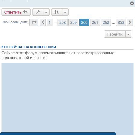
Ответить
О
т
в
е
т
и
т
ь
Страница
260
из
353
1
258
259
260
261
262
353
Пред.
7051 сообщение
…
…
Перейти
КТО СЕЙЧАС НА КОНФЕРЕНЦИИ
Сейчас этот форум просматривают: нет зарегистрированных
пользователей и 2 гостя