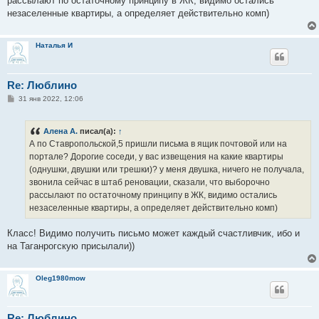
рассылают по остаточному принципу в ЖК, видимо остались
незаселенные квартиры, а определяет действительно комп)
Наталья И
Re: Люблино
С
31 янв 2022, 12:06
о
о
б
Алена А.
писал(а):
↑
щ
е
А по Ставропольской,5 пришли письма в ящик почтовой или на
н
портале? Дорогие соседи, у вас извещения на какие квартиры
и
е
(однушки, двушки или трешки)? у меня двушка, ничего не получала,
звонила сейчас в штаб реновации, сказали, что выборочно
рассылают по остаточному принципу в ЖК, видимо остались
незаселенные квартиры, а определяет действительно комп)
Класс! Видимо получить письмо может каждый счастливчик, ибо и
на Таганрогскую присылали))
Oleg1980mow
Re: Люблино