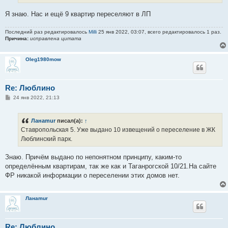
Я знаю. Нас и ещё 9 квартир переселяют в ЛП
Последний раз редактировалось
Milli
25 янв 2022, 03:07, всего редактировалось 1 раз.
Причина:
исправлена цитата
Oleg1980mow
Re: Люблино
С
24 янв 2022, 21:13
о
о
б
Ланаmur
писал(а):
↑
щ
е
Ставропольская 5. Уже выдано 10 извещений о переселение в ЖК
н
Люблинский парк.
и
е
Знаю. Причём выдано по непонятном принципу, каким-то
определённым квартирам, так же как и Таганрогской 10/21.На сайте
ФР никакой информации о переселении этих домов нет.
Ланаmur
Re: Люблино