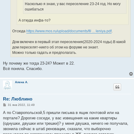
Насколько я знаю, у вас переселение 23-24 год. Но могу
ошибаться
А откуда инфа-то?
Отсюда
https://www.mos.ru/upload/documents/fil ... leniya.pdf
.
Дом включен в первый этап переселения(2020-2024 годы).В какой
дом переселят-никто об этом на форуме не знает.
Можно только гадать и предполагать.
Ну почему же тогда 23-24? Может в 22.
Всё поняла. Спасибо.
Алена А.
Re: Люблино
С
31 янв 2022, 11:49
о
о
А по Ставропольской,5 пришли письма в ящик почтовой или на
б
портале? Дорогие соседи, у вас извещения на какие квартиры
щ
е
(однушки, двушки или трешки)? у меня двушка, ничего не получала,
н
звонила сейчас в штаб реновации, сказали, что выборочно
и
е