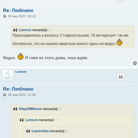
Re: Люблино
С
26 янв 2022, 09:15
о
о
б
Lennon
писал(а):
↑
щ
е
Присоединяюсь к вопросу. Ставропольская, 7б интересует так же.
н
и
Интересно, что из нашего квартала никого здесь не видно
е
Видно.
Я тоже из этого дома, пока ждём.
Lennon
Re: Люблино
С
26 янв 2022, 11:35
о
о
б
Oleg1980mow
писал(а):
↑
щ
е
н
Lennon
писал(а):
↑
и
е
Lastochka
писал(а):
↑