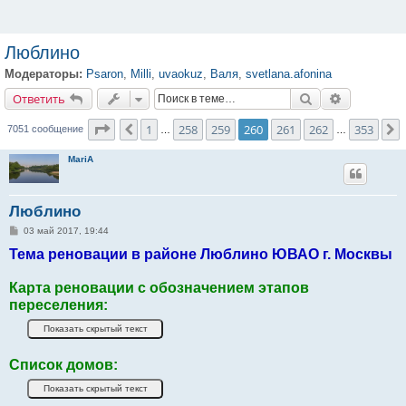
Люблино
Модераторы:
Psaron
,
Milli
,
uvaokuz
,
Валя
,
svetlana.afonina
Ответить
Поиск
Расширенн
О
т
в
е
т
и
т
ь
Страница
260
из
353
1
258
259
260
261
262
353
Пред.
7051 сообщение
…
…
MariA
Люблино
С
03 май 2017, 19:44
о
Тема реновации в районе Люблино ЮВАО г. Москвы
о
б
щ
е
Карта реновации с обозначением этапов
н
переселения:
и
е
Список домов: