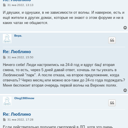
С
31 янв 2022, 13:13
о
о
И двушки, и однушки, в не зависимости от волны. И наверное, есть и
б
ещё жители в других домах, которые не знают о этом форуме и ни в
щ
е
каких чатах не общаются.
н
и
е
Вера.
Re: Люблино
С
31 янв 2022, 15:50
о
о
Ничего себе! Люди настроились на 24-й год и вдруг бац! вторая
б
смена, то есть, через 5 дней давай ответ, хочешь ли ты уехать в
щ
е
Люблинский "парк". А после отказа, на второе предложение, когда
н
отвечать? Через месяц или можно все-таки до 24-го года подождать?
и
е
Меня беспокоит вторая очередь первой волны на Верхних полях.
Oleg1980mow
Re: Люблино
С
31 янв 2022, 17:28
о
о
Если действительно получите смотровой в ЛП, хотя это очень