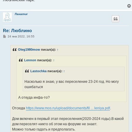
щ
е
н
и
Ланаmur
е
Re: Люблино
С
24 янв 2022, 16:55
о
о
б
Oleg1980mow
писал(а):
↑
щ
е
н
Lennon
писал(а):
↑
и
е
Lastochka
писал(а):
↑
Насколько я знаю, у вас переселение 23-24 год. Но могу
ошибаться
А откуда инфа-то?
Отсюда
https://www.mos.ru/upload/documents/fil ... leniya.pdf
.
Дом включен в первый этап переселения(2020-2024 годы).В какой
дом переселят-никто об этом на форуме не знает.
Можно только гадать и предполагать.