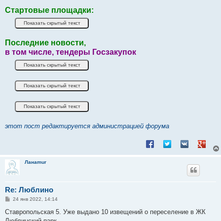
Стартовые площадки:
Последние новости,
в том числе, тендеры Госзакупок
этот пост редактируется администрацией форума
Поделиться в Facebook
Поделиться в Twitt
Поделиться в
Подели
Ланаmur
Re: Люблино
С
24 янв 2022, 14:14
о
о
Ставропольская 5. Уже выдано 10 извещений о переселение в ЖК
б
Люблинский парк.