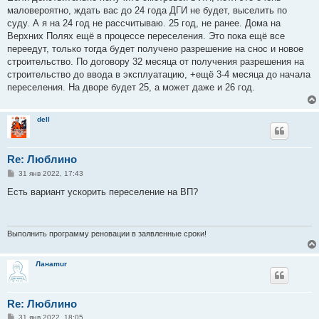
б
маловероятно, ждать вас до 24 года ДГИ не будет, выселить по
щ
е
суду. А я на 24 год не рассчитываю. 25 год, не ранее. Дома на
н
Верхних Полях ещё в процессе переселения. Это пока ещё все
и
е
переедут, только тогда будет получено разрешение на снос и новое
строительство. По договору 32 месяца от получения разрешения на
строительство до ввода в эксплуатацию, +ещё 3-4 месяца до начала
переселения. На дворе будет 25, а может даже и 26 год.
dell
Re: Люблино
С
31 янв 2022, 17:43
о
о
Есть вариант ускорить переселение на ВП?
б
щ
е
н
и
Выполнить программу реновации в заявленные сроки!
е
Ланаmur
Re: Люблино
С
31 янв 2022, 18:05