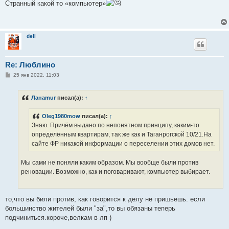
о
Странный какой то «компьютер»
б
щ
е
н
и
dell
е
Re: Люблино
С
25 янв 2022, 11:03
о
о
б
Ланаmur
писал(а):
↑
щ
е
н
Oleg1980mow
писал(а):
↑
и
е
Знаю. Причём выдано по непонятном принципу, каким-то
определённым квартирам, так же как и Таганрогской 10/21.На
сайте ФР никакой информации о переселении этих домов нет.
Мы сами не поняли каким образом. Мы вообще были против
реновации. Возможно, как и поговаривают, компьютер выбирает.
то,что вы били против, как говорится к делу не пришьешь. если
большинство жителей были "за",то вы обязаны теперь
подчиниться.короче,велкам в лп )