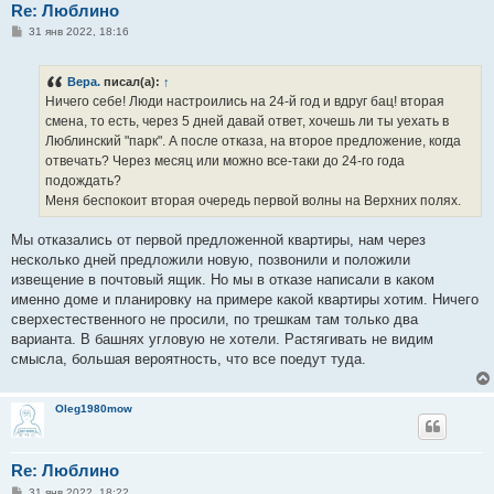
Re: Люблино
С
31 янв 2022, 18:16
о
о
б
Вера.
писал(а):
↑
щ
е
Ничего себе! Люди настроились на 24-й год и вдруг бац! вторая
н
смена, то есть, через 5 дней давай ответ, хочешь ли ты уехать в
и
е
Люблинский "парк". А после отказа, на второе предложение, когда
отвечать? Через месяц или можно все-таки до 24-го года
подождать?
Меня беспокоит вторая очередь первой волны на Верхних полях.
Мы отказались от первой предложенной квартиры, нам через
несколько дней предложили новую, позвонили и положили
извещение в почтовый ящик. Но мы в отказе написали в каком
именно доме и планировку на примере какой квартиры хотим. Ничего
сверхестественного не просили, по трешкам там только два
варианта. В башнях угловую не хотели. Растягивать не видим
смысла, большая вероятность, что все поедут туда.
Oleg1980mow
Re: Люблино
С
31 янв 2022, 18:22