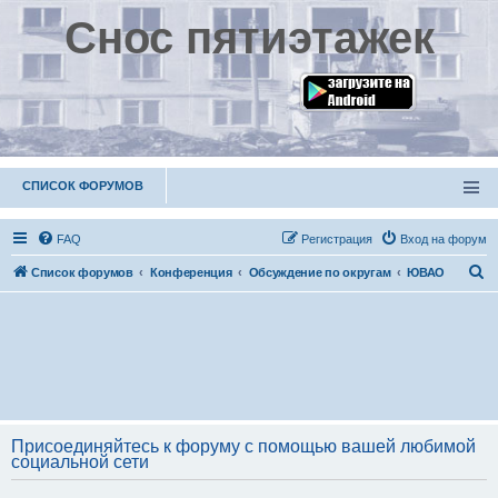
Снос пятиэтажек
СПИСОК ФОРУМОВ
FAQ
Р
е
г
и
с
т
р
а
ц
и
я
Вход на форум
П
Список форумов
Конференция
Обсуждение по округам
ЮВАО
о
и
с
к
Присоединяйтесь к форуму с помощью вашей любимой
социальной сети