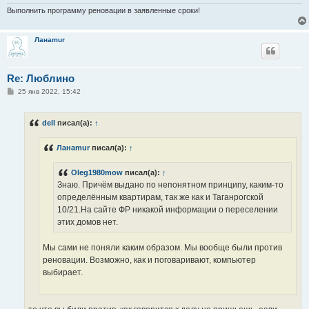
Выполнить программу реновации в заявленные сроки!
Ланаmur
Re: Люблино
С
25 янв 2022, 15:42
о
о
б
dell
писал(а):
↑
щ
е
н
Ланаmur
писал(а):
↑
и
е
Oleg1980mow
писал(а):
↑
Знаю. Причём выдано по непонятном принципу, каким-то
определённым квартирам, так же как и Таганрогской
10/21.На сайте ФР никакой информации о переселении
этих домов нет.
Мы сами не поняли каким образом. Мы вообще были против
реновации. Возможно, как и поговаривают, компьютер
выбирает.