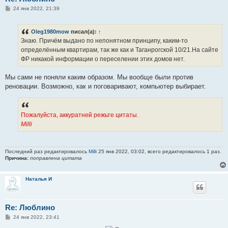
С
24 янв 2022, 21:39
о
о
б
Oleg1980mow
писал(а):
↑
щ
е
Знаю. Причём выдано по непонятном принципу, каким-то
н
определённым квартирам, так же как и Таганрогской 10/21.На сайте
и
е
ФР никакой информации о переселении этих домов нет.
Мы сами не поняли каким образом. Мы вообще были против
реновации. Возможно, как и поговаривают, компьютер выбирает.
Пожалуйста, аккуратней режьте цитаты.
Milli
Последний раз редактировалось
Milli
25 янв 2022, 03:02, всего редактировалось 1 раз.
Причина:
поправлена цитата
Наталья И
Re: Люблино
С
24 янв 2022, 23:41
о