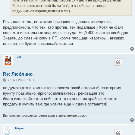
то,что вы били против, как говорится к делу не пришьешь. если
большинство жителей были "за",то вы обязаны теперь
подчиниться.короче,велкам в лп )
Речь шла о том, по какому принципу выдавали извещения,
предположила, что тех, кто против, тех подальше ) Хотя не факт
ещё, что и остальные квартиры не туда. Ещё 400 квартир свободно.
Знаете, до слёз не хочу в ЛП, кроме площади квартиры , никаких
плюсов, но будем приспосабливаться.
dell
Re: Люблино
С
25 янв 2022, 16:00
о
о
не думаю,что в компьютер заложен такой алгоритм) по второму
б
пункту правильно. приспосабливайтесь. реновация это
щ
е
благо.извлекайте для себя ,что то нужное. на крайняк можете
н
продать и купить там,где хотите.еще и сдача останется)
и
е
Выполнить программу реновации в заявленные сроки!
Марго