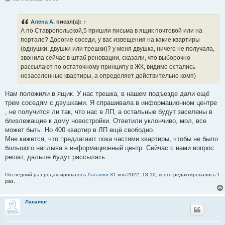
о
о
б
Алена А.
писал(а):
↑
щ
е
А по Ставропольской,5 пришли письма в ящик почтовой или на
н
портале? Дорогие соседи, у вас извещения на какие квартиры
и
е
(однушки, двушки или трешки)? у меня двушка, ничего не получала,
звонила сейчас в штаб реновации, сказали, что выборочно
рассылают по остаточному принципу в ЖК, видимо остались
незаселенные квартиры, а определяет действительно комп)
Нам положили в ящик. У нас трешка, в нашем подъезде дали ещё
трем соседям с двушками. Я спрашивала в информационном центре
, не получится ли так, что нас в ЛП, а остальные будут заселены в
близлежащие к дому новостройки. Ответили уклончиво, мол, все
может быть. Но 400 квартир в ЛП ещё свободно.
Мне кажется, что предлагают пока частями квартиры, чтобы не было
большого наплыва в информационный центр. Сейчас с нами вопрос
решат, дальше будут рассылать.
Последний раз редактировалось
Ланаmur
31 янв 2022, 18:10, всего редактировалось 1
раз.
Ланаmur