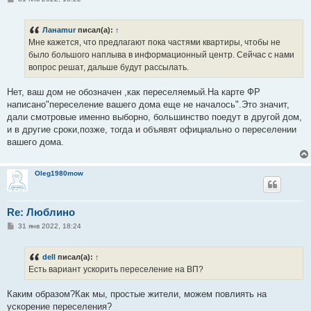
о
о
б
Ланаmur
писал(а):
↑
щ
е
Мне кажется, что предлагают пока частями квартиры, чтобы не
н
было большого наплыва в информационный центр. Сейчас с нами
и
е
вопрос решат, дальше будут рассылать.
Нет, ваш дом не обозначен ,как переселяемый.На карте ФР
написано"переселение вашего дома еще не началось".Это значит,
дали смотровые именно выборно, большинство поедут в другой дом,
и в другие сроки,позже, тогда и объявят официально о переселении
вашего дома.
Oleg1980mow
Re: Люблино
С
31 янв 2022, 18:24
о
о
б
dell
писал(а):
↑
щ
е
Есть вариант ускорить переселение на ВП?
н
и
е
Каким образом?Как мы, простые жители, можем повлиять на
ускорение переселения?