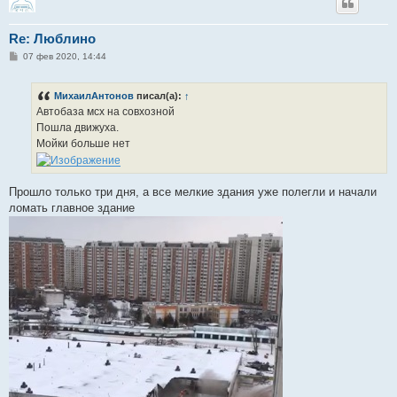
Re: Люблино
С
07 фев 2020, 14:44
о
о
б
МихаилАнтонов
писал(а):
↑
щ
е
Автобаза мсх на совхозной
н
Пошла движуха.
и
е
Мойки больше нет
Прошло только три дня, а все мелкие здания уже полегли и начали
ломать главное здание