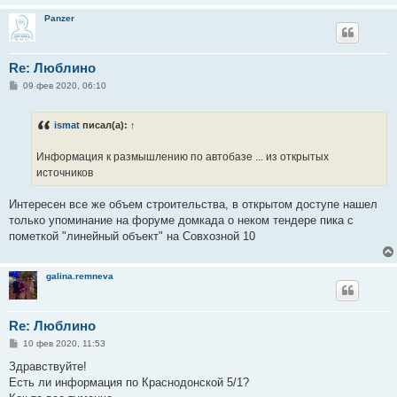
Panzer
Re: Люблино
С
09 фев 2020, 06:10
о
о
б
ismat
писал(а):
↑
щ
е
н
Информация к размышлению по автобазе ... из открытых
и
е
источников
Интересен все же объем строительства, в открытом доступе нашел
только упоминание на форуме домкада о неком тендере пика с
пометкой "линейный объект" на Совхозной 10
galina.remneva
Re: Люблино
С
10 фев 2020, 11:53
о
о
Здравствуйте!
б
Есть ли информация по Краснодонской 5/1?
щ
е