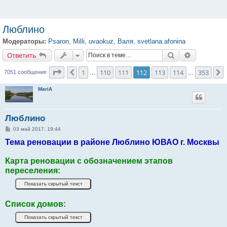
Люблино
Модераторы:
Psaron
,
Milli
,
uvaokuz
,
Валя
,
svetlana.afonina
Ответить
Поиск
Расширенн
О
т
в
е
т
и
т
ь
Страница
112
из
353
1
110
111
112
113
114
353
Пред.
7051 сообщение
…
…
MariA
Люблино
С
03 май 2017, 19:44
о
Тема реновации в районе Люблино ЮВАО г. Москвы
о
б
щ
е
Карта реновации с обозначением этапов
н
переселения:
и
е
Список домов: