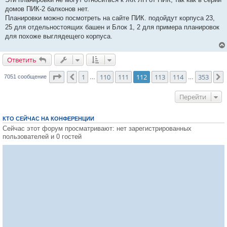
домов ПИК-2 балконов нет.
Планировки можно посмотреть на сайте ПИК. подойдут корпуса 23,
25 для отдельностоящих башен и Блок 1, 2 для примера планировок
для похоже выглядещего корпуса.
Ответить
О
т
в
е
т
и
т
ь
Страница
112
из
353
1
110
111
112
113
114
353
Пред.
7051 сообщение
…
…
Перейти
КТО СЕЙЧАС НА КОНФЕРЕНЦИИ
Сейчас этот форум просматривают: нет зарегистрированных
пользователей и 0 гостей