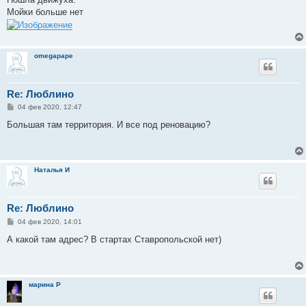
щ
е
Мойки больше нет
н
и
е
omegapape
Re: Люблино
С
04 фев 2020, 12:47
о
о
Большая там территория. И все под реновацию?
б
щ
е
н
и
Наталья И
е
Re: Люблино
С
04 фев 2020, 14:01
о
о
А какой там адрес? В стартах Ставропольской нет)
б
щ
е
н
и
марина Р
е