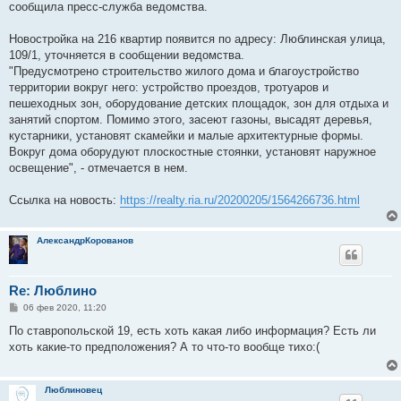
сообщила пресс-служба ведомства.
Новостройка на 216 квартир появится по адресу: Люблинская улица,
109/1, уточняется в сообщении ведомства.
"Предусмотрено строительство жилого дома и благоустройство
территории вокруг него: устройство проездов, тротуаров и
пешеходных зон, оборудование детских площадок, зон для отдыха и
занятий спортом. Помимо этого, засеют газоны, высадят деревья,
кустарники, установят скамейки и малые архитектурные формы.
Вокруг дома оборудуют плоскостные стоянки, установят наружное
освещение", - отмечается в нем.
Ссылка на новость:
https://realty.ria.ru/20200205/1564266736.html
АлександрКорованов
Re: Люблино
С
06 фев 2020, 11:20
о
о
По ставропольской 19, есть хоть какая либо информация? Есть ли
б
хоть какие-то предположения? А то что-то вообще тихо:(
щ
е
н
и
Люблиновец
е