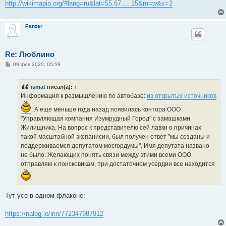
http://wikimapia.org/#lang=ru&lat=55.67 ... 15&m=w&v=2
Panzer
Re: Люблино
С
09 фев 2020, 05:59
о
о
б
ismat
писал(а):
↑
щ
е
Информация к размышлению по автобазе:
из открытых источников
н
и
. А еще меньше года назад появилась контора ООО
е
"Управляющая компания Изумрудный Город" с замашками
Жилищника. На вопрос к представителю сей лавки о причинах
такой масштабной экспанисии, был получен ответ "мы созданы и
поддерживаемся депутатом мосгордумы". Имя депутата названо
не было. Желающих понять связи между этими всеми ООО
отправляю к поисковикам, при достаточном усердии все находится
Тут усе в одном флаконе:
https://nalog.io/inn/772347987912