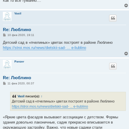
Как то все туманно....
н
и
е
Vasil
Re: Люблино
С
10 фев 2020, 19:11
о
о
Детский сад в «пчелиных» цветах построят в районе Люблино
б
https://stroi.mos.ru/news/dietskii-sad- ... e-liublino
щ
е
н
и
Panzer
е
Re: Люблино
С
11 фев 2020, 00:37
о
о
б
Vasil
писал(а):
↑
щ
е
Детский сад в «пчелиных» цветах построят в районе Люблино
н
https://stroi.mos.ru/news/dietskii-sad- ... e-liublino
и
е
«Яркие цвета фасадов вызывают ассоциации с детством. Формы
здания довольно лаконичные, садик прекрасно вписывается в
окружающую застройку. Важно, что новые садики стали