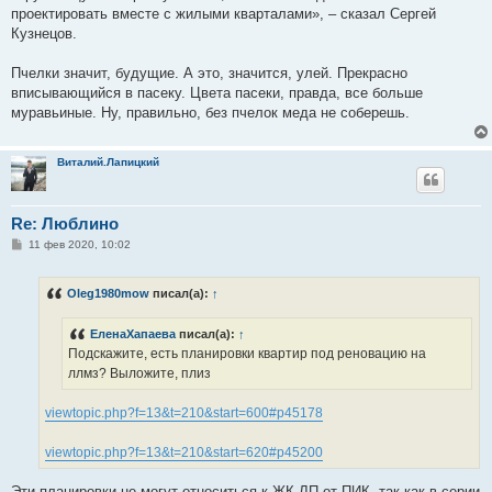
проектировать вместе с жилыми кварталами», – сказал Сергей
Кузнецов.
Пчелки значит, будущие. А это, значится, улей. Прекрасно
вписывающийся в пасеку. Цвета пасеки, правда, все больше
муравьиные. Ну, правильно, без пчелок меда не соберешь.
Виталий.Лапицкий
Re: Люблино
С
11 фев 2020, 10:02
о
о
б
Oleg1980mow
писал(а):
↑
щ
е
н
ЕленаХапаева
писал(а):
↑
и
е
Подскажите, есть планировки квартир под реновацию на
ллмз? Выложите, плиз
viewtopic.php?f=13&t=210&start=600#p45178
viewtopic.php?f=13&t=210&start=620#p45200
Эти планировки не могут относиться к ЖК ЛП от ПИК, так как в серии