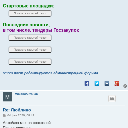
Стартовые площадки:
Последние новости,
в том числе, тендеры Госзакупок
этот пост редактируется администрацией форума
Поделиться в Facebook
Поделиться в Twitt
Поделиться в
Подели
МихаилАнтонов
Re: Люблино
С
04 фев 2020, 08:49
о
о
Автобаза мсх на совхозной
б
Пошла движуха.