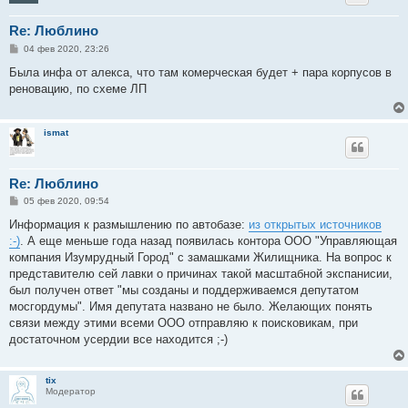
Re: Люблино
С
04 фев 2020, 23:26
о
о
Была инфа от алекса, что там комерческая будет + пара корпусов в
б
реновацию, по схеме ЛП
щ
е
н
и
ismat
е
Re: Люблино
С
05 фев 2020, 09:54
о
о
Информация к размышлению по автобазе:
из открытых источников
б
:-)
. А еще меньше года назад появилась контора ООО "Управляющая
щ
е
компания Изумрудный Город" с замашками Жилищника. На вопрос к
н
представителю сей лавки о причинах такой масштабной экспанисии,
и
е
был получен ответ "мы созданы и поддерживаемся депутатом
мосгордумы". Имя депутата названо не было. Желающих понять
связи между этими всеми ООО отправляю к поисковикам, при
достаточном усердии все находится ;-)
tix
Модератор