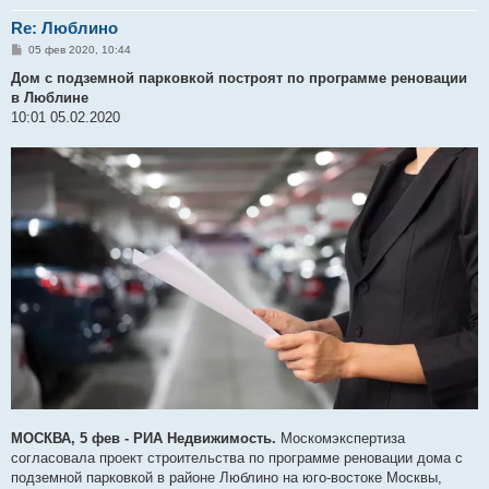
Re: Люблино
С
05 фев 2020, 10:44
о
о
Дом с подземной парковкой построят по программе реновации
б
в Люблине
щ
е
10:01 05.02.2020
н
и
е
МОСКВА, 5 фев - РИА Недвижимость.
Москомэкспертиза
согласовала проект строительства по программе реновации дома с
подземной парковкой в районе Люблино на юго-востоке Москвы,