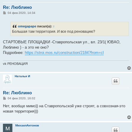
Re: Люблино
С
04 фев 2020, 14:34
о
о
б
omegapape
писал(а):
↑
щ
е
Большая там территория. И все под реновацию?
н
и
е
СТАРТОВЫЕ ПЛОЩАДКИ -Ставропольская ул., вл. 23/1( ЮВАО,
Люблино ) - а это не оно?
Подробнее:
https://stroi.mos.ru/construction/2184?from=cl
vk РЕНОВАЦИЯ
Наталья И
Re: Люблино
С
04 фев 2020, 16:02
о
о
Нет, вообще мимо)) на Ставропольской уже строят, а совхозная-это
б
новая территория)))
щ
е
н
и
МихаилАнтонов
е