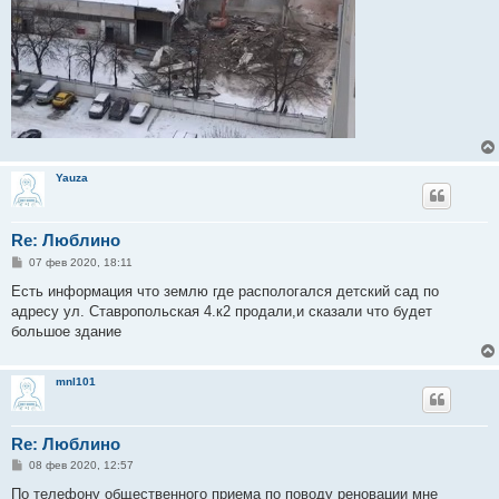
Yauza
Re: Люблино
С
07 фев 2020, 18:11
о
о
Есть информация что землю где распологался детский сад по
б
адресу ул. Ставропольская 4.к2 продали,и сказали что будет
щ
е
большое здание
н
и
е
mnl101
Re: Люблино
С
08 фев 2020, 12:57
о
о
По телефону общественного приема по поводу реновации мне