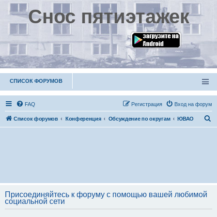
Снос пятиэтажек
СПИСОК ФОРУМОВ
FAQ
Р
е
г
и
с
т
р
а
ц
и
я
Вход на форум
П
Список форумов
Конференция
Обсуждение по округам
ЮВАО
о
и
с
к
Присоединяйтесь к форуму с помощью вашей любимой
социальной сети