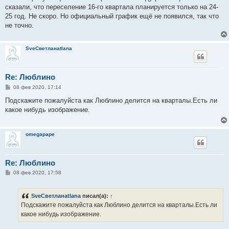
б
сказали, что переселение 16-го квартала планируется только на 24-
щ
е
25 год. Не скоро. Но официальный график ещё не появился, так что
н
не точно.
и
е
SveСветланаtlana
Re: Люблино
С
08 фев 2020, 17:14
о
о
Подскажите пожалуйста как Люблино делится на кварталы.Есть ли
б
какое нибудь изображение.
щ
е
н
и
omegapape
е
Re: Люблино
С
08 фев 2020, 17:58
о
о
б
SveСветланаtlana
писал(а):
↑
щ
е
Подскажите пожалуйста как Люблино делится на кварталы.Есть ли
н
какое нибудь изображение.
и
е