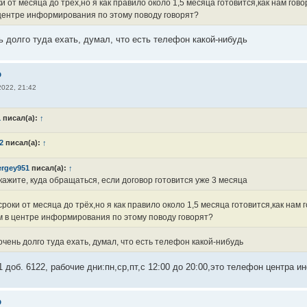
 от месяца до трёх,но я как правило около 1,5 месяца готовится,как нам гов
 центре информирования по этому поводу говорят?
ь долго туда ехать, думал, что есть телефон какой-нибудь
о
2022, 21:42
1
писал(а):
↑
2
писал(а):
↑
ergey951
писал(а):
↑
ажите, куда обращаться, если договор готовится уже 3 месяца
роки от месяца до трёх,но я как правило около 1,5 месяца готовится,как нам 
м в центре информирования по этому поводу говорят?
чень долго туда ехать, думал, что есть телефон какой-нибудь
11 доб. 6122, рабочие дни:пн,ср,пт,с 12:00 до 20:00,это телефон центра
о