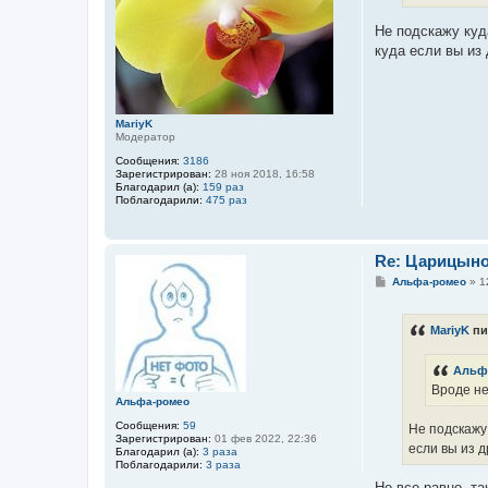
н
и
е
Не подскажу куд
куда если вы из 
MariyK
Модератор
Сообщения:
3186
Зарегистрирован:
28 ноя 2018, 16:58
Благодарил (а):
159 раз
Поблагодарили:
475 раз
Re: Царицын
С
Альфа-ромео
»
1
о
о
б
MariyK
пи
щ
е
н
Альф
и
е
Вроде не
Альфа-ромео
Сообщения:
59
Не подскажу 
Зарегистрирован:
01 фев 2022, 22:36
если вы из д
Благодарил (а):
3 раза
Поблагодарили:
3 раза
Не все равно, т