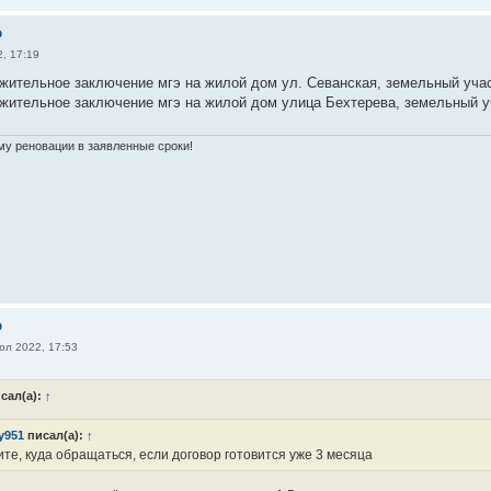
о
, 17:19
жительное заключение мгэ на жилой дом ул. Севанская, земельный учас
жительное заключение мгэ на жилой дом улица Бехтерева, земельный уч
у реновации в заявленные сроки!
о
юл 2022, 17:53
сал(а):
↑
y951
писал(а):
↑
те, куда обращаться, если договор готовится уже 3 месяца