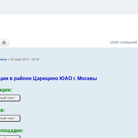
оиск
Расширенный поиск
11500 сообщений
heva
»
03 май 2017, 18:32
ции в районе Царицино ЮАО г. Москвы
ации:
в:
лощадки: