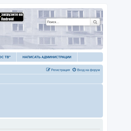
Поиск
ОС ТВ"
НАПИСАТЬ АДМИНИСТРАЦИИ
Р
е
г
и
с
т
р
а
ц
и
я
Вход на форум