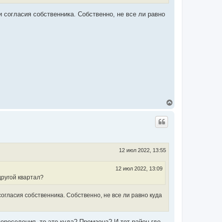
к
н
 согласия собственника. Собственно, не все ли равно
а
ч
а
л
у
В
е
р
н
у
т
ь
с
12 июл 2022, 13:55
я
к
12 июл 2022, 13:09
н
другой квартал?
а
ч
а
огласия собственника. Собственно, не все ли равно куда
л
у
ереселения, то это куда? Промзона? И тот район где