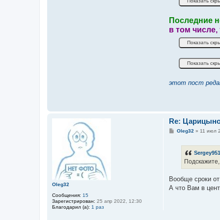
Последние н
в том числе,
этот пост реда
Re: Царицын
С
Oleg32
»
11 июл 
о
о
б
Sergey95
щ
е
Подскажите,
н
и
е
Вообще сроки от 
Oleg32
А что Вам в цен
Сообщения:
15
Зарегистрирован:
25 апр 2022, 12:30
Благодарил (а):
1 раз