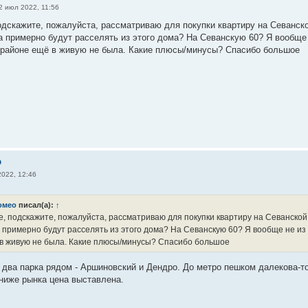
2 июл 2022, 11:56
одскажите, пожалуйста, рассматриваю для покупки квартиру на Севанско
да примерно будут расселять из этого дома? На Севанскую 60? Я вообщ
 районе ещё в живую не была. Какие плюсы/минусы? Спасибо большое
о
022, 12:46
омео
писал(а):
↑
, подскажите, пожалуйста, рассматриваю для покупки квартиру на Севанской 
а примерно будут расселять из этого дома? На Севанскую 60? Я вообще не из
в живую не была. Какие плюсы/минусы? Спасибо большое
, два парка рядом - Аршиновский и Дендро. До метро пешком далекова-т
 ниже рынка цена выставлена.