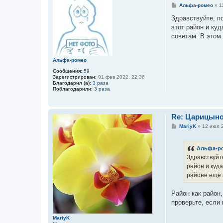
С
Альфа-ромео
»
1
о
о
Здравствуйте, п
б
этот район и ку
щ
е
советам. В этом
н
и
е
Альфа-ромео
Сообщения:
59
Зарегистрирован:
01 фев 2022, 22:36
Благодарил (а):
3 раза
Поблагодарили:
3 раза
Re: Царицын
С
MariyK
»
12 июл 2
о
о
б
Альфа-р
щ
е
Здравствуйте
н
район и куд
и
е
районе ещё 
Район как район
проверьте, если
MariyK