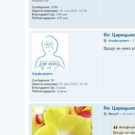
Модератор
Сообщения:
3186
Зарегистрирован:
28 ноя 2018, 16:58
Благодарил (а):
159 раз
Поблагодарили:
475 раз
Re: Царицын
С
Альфа-ромео
»
1
о
о
Вроде не ниже р
б
щ
е
н
и
е
Альфа-ромео
Сообщения:
59
Зарегистрирован:
01 фев 2022, 22:36
Благодарил (а):
3 раза
Поблагодарили:
3 раза
Re: Царицын
С
MariyK
»
12 июл 2
о
о
б
Альфа-р
щ
е
Вроде не ниж