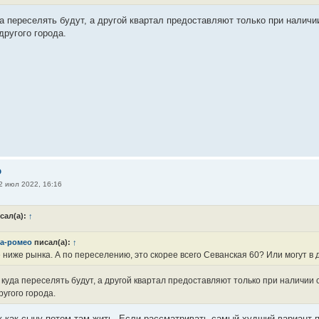
а переселять будут, а другой квартал предоставляют только при наличии
другого города.
о
2 июл 2022, 16:16
сал(а):
↑
а-ромео
писал(а):
↑
 ниже рынка. А по переселению, это скорее всего Севанская 60? Или могут в 
куда переселять будут, а другой квартал предоставляют только при наличии с
ругого города.
ак как сыну потом там жить. Если рассматривать самый худший вариант п