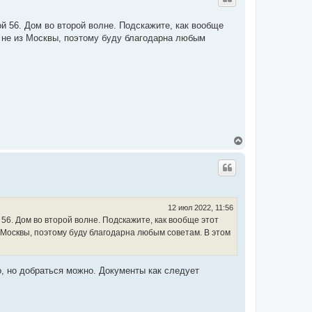
у
т
й 56. Дом во второй волне. Подскажите, как вообще
ь
е не из Москвы, поэтому буду благодарна любым
с
я
к
н
а
ч
а
л
у
В
е
р
н
у
т
ь
с
12 июл 2022, 11:56
я
56. Дом во второй волне. Подскажите, как вообще этот
к
 Москвы, поэтому буду благодарна любым советам. В этом
н
а
ч
а
о, но добраться можно. Документы как следует
л
у