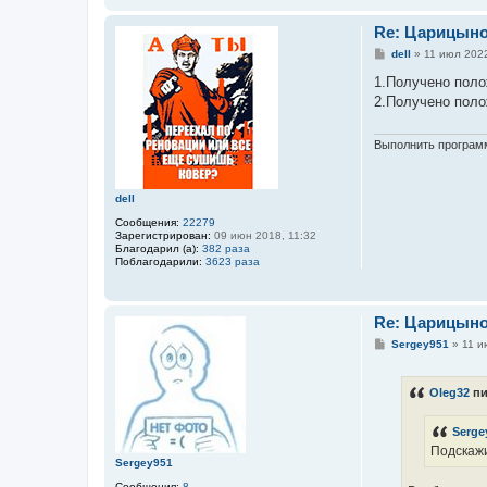
Re: Царицын
С
dell
»
11 июл 2022
о
о
1.Получено поло
б
2.Получено поло
щ
е
н
и
Выполнить программ
е
dell
Сообщения:
22279
Зарегистрирован:
09 июн 2018, 11:32
Благодарил (а):
382 раза
Поблагодарили:
3623 раза
Re: Царицын
С
Sergey951
»
11 и
о
о
б
Oleg32
пи
щ
е
н
Serge
и
е
Подскажи
Sergey951
Сообщения:
8