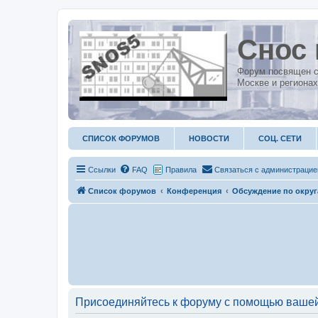
Снос 
Форум посвящен с
Москве и регионах
СПИСОК ФОРУМОВ
НОВОСТИ
СОЦ. СЕТИ
Ссылки
FAQ
Правила
С
в
я
з
а
т
ь
с
я
с
а
д
м
и
н
и
с
т
р
а
ц
и
е
Список форумов
Конференция
Обсуждение по окру
Присоединяйтесь к форуму с помощью вашей