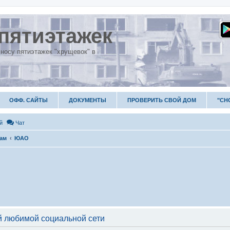
пятиэтажек
носу пятиэтажек "хрущевок" в
ОФФ. САЙТЫ
ДОКУМЕНТЫ
ПРОВЕРИТЬ СВОЙ ДОМ
"СН
й
Чат
гам
ЮАО
 любимой социальной сети