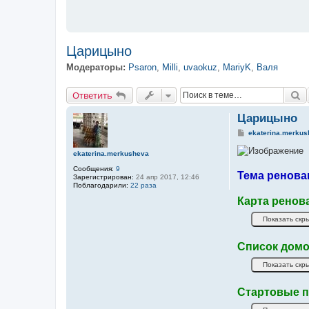
Царицыно
Модераторы:
Psaron
,
Milli
,
uvaokuz
,
MariyK
,
Валя
Ответить
П
О
т
в
е
т
и
т
ь
Царицыно
С
ekaterina.merkus
о
о
ekaterina.merkusheva
б
щ
Сообщения:
9
е
Тема ренова
Зарегистрирован:
24 апр 2017, 12:46
н
Поблагодарили:
22 раза
и
е
Карта ренов
Список домо
Стартовые п