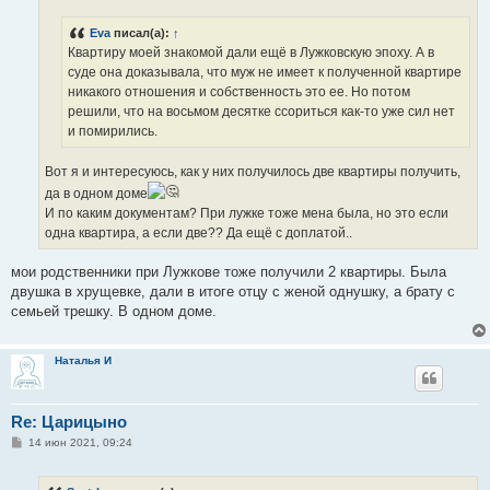
е
н
Eva
писал(а):
↑
и
е
Квартиру моей знакомой дали ещё в Лужковскую эпоху. А в
суде она доказывала, что муж не имеет к полученной квартире
никакого отношения и собственность это ее. Но потом
решили, что на восьмом десятке ссориться как-то уже сил нет
и помирились.
Вот я и интересуюсь, как у них получилось две квартиры получить,
да в одном доме
И по каким документам? При лужке тоже мена была, но это если
одна квартира, а если две?? Да ещё с доплатой..
мои родственники при Лужкове тоже получили 2 квартиры. Была
двушка в хрущевке, дали в итоге отцу с женой однушку, а брату с
семьей трешку. В одном доме.
Наталья И
Re: Царицыно
С
14 июн 2021, 09:24
о
о
б