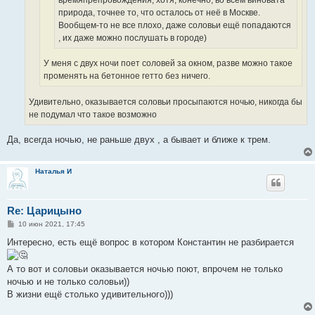
природа, точнее то, что осталось от неё в Москве.
Вообщем-то не все плохо, даже соловьи ещё попадаются
, их даже можно послушать в городе)
У меня с двух ночи поет соловей за окном, разве можно такое
променять на бетонное гетто без ничего.
Удивительно, оказывается соловьи просыпаются ночью, никогда бы
не подумал что такое возможно
Да, всегда ночью, не раньше двух , а бывает и ближе к трем.
Наталья И
Re: Царицыно
С
10 июн 2021, 17:45
о
о
Интересно, есть ещё вопрос в котором Константин не разбирается
б
щ
е
А то вот и соловьи оказывается ночью поют, впрочем не только
н
ночью и не только соловьи))
и
е
В жизни ещё столько удивительного)))