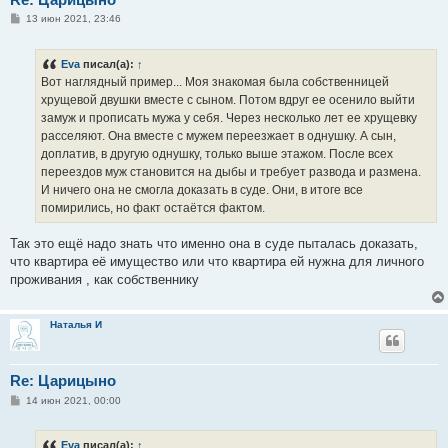
С
13 июн 2021, 23:46
о
о
б
Eva
писал(а):
↑
щ
е
Вот наглядный пример... Моя знакомая была собственницей
н
хрущевой двушки вместе с сыном. Потом вдруг ее осенило выйти
и
е
замуж и прописать мужа у себя. Через несколько лет ее хрущевку
расселяют. Она вместе с мужем переезжает в однушку. А сын,
доплатив, в другую однушку, только выше этажом. После всех
переездов муж становится на дыбы и требует развода и размена.
И ничего она не смогла доказать в суде. Они, в итоге все
помирились, но факт остаётся фактом.
Так это ещё надо знать что именно она в суде пыталась доказать,
что квартира её имущество или что квартира ей нужна для личного
проживания , как собственнику
Наталья И
Re: Царицыно
С
14 июн 2021, 00:00
о
о
б
Eva
писал(а):
↑
щ