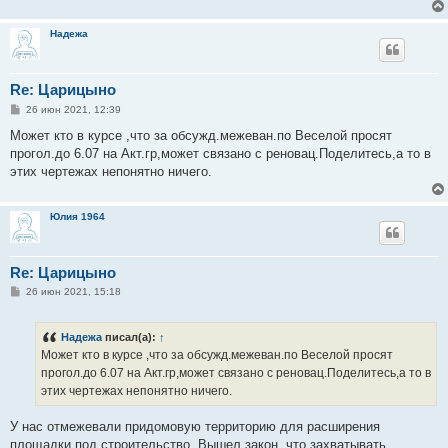
Надежа
Re: Царицыно
С
26 июн 2021, 12:39
о
о
Может кто в курсе ,что за обсужд.межеван.по Веселой просят
б
прогол.до 6.07 на Акт.гр,может связано с реновац.Поделитесь,а то в
щ
е
этих чертежах непонятно ничего.
н
и
е
Юлия 1964
Re: Царицыно
С
26 июн 2021, 15:18
о
о
б
Надежа
писал(а):
↑
щ
е
Может кто в курсе ,что за обсужд.межеван.по Веселой просят
н
прогол.до 6.07 на Акт.гр,может связано с реновац.Поделитесь,а то в
и
е
этих чертежах непонятно ничего.
У нас отмежевали придомовую территорию для расширения
площадки под строительство. Вышел закон, что захватывать