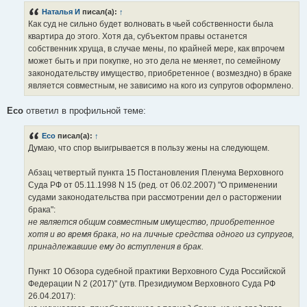
б
Наталья И
писал(а):
↑
щ
е
Как суд не сильно будет волновать в чьей собственности была
н
квартира до этого. Хотя да, субъектом правы останется
и
е
собственник хруща, в случае мены, по крайней мере, как впрочем
может быть и при покупке, но это дела не меняет, по семейному
законодательству имущество, приобретенное ( возмездно) в браке
является совместным, не зависимо на кого из супругов оформлено.
Eco
ответил в профильной теме:
Eco
писал(а):
↑
Думаю, что спор выигрывается в пользу жены на следующем.
Абзац четвертый пункта 15 Постановления Пленума Верховного
Суда РФ от 05.11.1998 N 15 (ред. от 06.02.2007) "О применении
судами законодательства при рассмотрении дел о расторжении
брака":
не является общим совместным имущество, приобретенное
хотя и во время брака, но на личные средства одного из супругов,
принадлежавшие ему до вступления в брак.
Пункт 10 Обзора судебной практики Верховного Суда Российской
Федерации N 2 (2017)" (утв. Президиумом Верховного Суда РФ
26.04.2017):