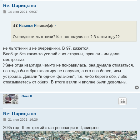
Re: Царицыно
С
14 июн 2021, 09:37
о
о
б
Наталья И
писал(а):
↑
щ
е
н
Очередники-льготники? Как так получилось? В каком году??
и
е
не льготники и не очередники. В 97, кажется.
Вообще без каких-то усилий с их стороны, пришли - им дали
смотровые.
Жене отца квартира чем-то не понравилась, она думала отказаться,
но тогда бы и брат квартиру не получил, а его она более, чем
устроила. Давали "в одном флаконе", т.е. либо берете обе, либо
отказываетесь от обеих. В итоге взяли и вполне были довольны.
Олег II
Re: Царицыно
С
21 июн 2021, 16:26
о
о
2035 год. Шел третий этап реновации в Царицыно...
б
щ
е