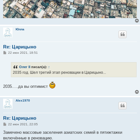
Юлла
Re: Царицыно
С
22 июн 2021, 18:51
о
о
б
Олег II
писал(а):
↑
щ
е
2035 год. Шел третий этап реновации в Царицыно...
н
и
е
2035.....да вы оптимист
Alex1970
Re: Царицыно
С
22 июн 2021, 22:05
о
о
Замечено массовые заселения азиатских семей в пятижтажки
б
включённые в реновацию.
щ