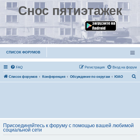
Снос пятиэтажек
СПИСОК ФОРУМОВ
FAQ
Р
е
г
и
с
т
р
а
ц
и
я
Вход на форум
П
Список форумов
Конференция
Обсуждение по округам
ЮАО
о
и
с
к
Присоединяйтесь к форуму с помощью вашей любимой
социальной сети