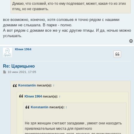
н
Думаю, что соловей, кто-то ему подпевает, может, какая-то из этих
и
е
птиц, но не сравнить.
все возможно, конечно, хотя соловьев я точно рядом с нашими
домами не слышала. В парке - полно.
А вот рядом с домами все же у нас другие птицы. И да, ночью можно
услышать.
Юлия 1964
Re: Царицыно
С
10 июн 2021, 17:05
о
о
б
Konstantin
писал(а):
↑
щ
е
н
Юлия 1964
писал(а):
↑
и
е
Konstantin
писал(а):
↑
Не зря женщин считают загадками , умеют они находить
привлекательные места для приятного
времяпрепровождения, хотя, конечно, во всем виновата