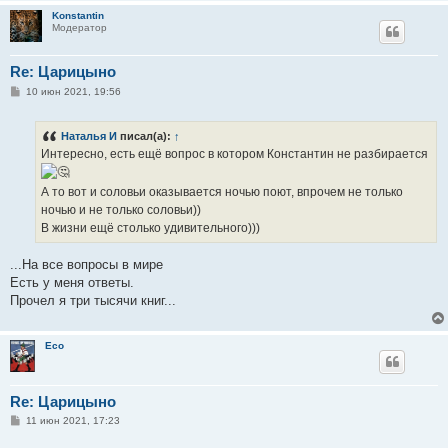
Konstantin
Модератор
Re: Царицыно
С
10 июн 2021, 19:56
о
о
б
Наталья И
писал(а):
↑
щ
е
Интересно, есть ещё вопрос в котором Константин не разбирается
н
и
е
А то вот и соловьи оказывается ночью поют, впрочем не только
ночью и не только соловьи))
В жизни ещё столько удивительного)))
...На все вопросы в мире
Есть у меня ответы.
Прочел я три тысячи книг...
Eco
Re: Царицыно
С
11 июн 2021, 17:23
о
о