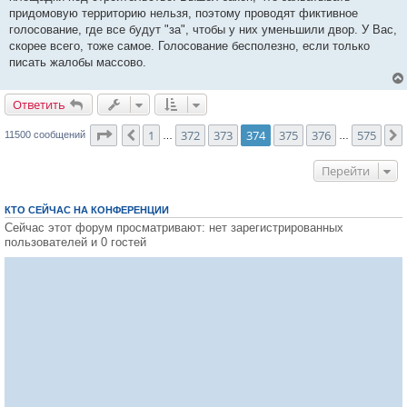
придомовую территорию нельзя, поэтому проводят фиктивное
голосование, где все будут "за", чтобы у них уменьшили двор. У Вас,
скорее всего, тоже самое. Голосование бесполезно, если только
писать жалобы массово.
Ответить
О
т
в
е
т
и
т
ь
Страница
374
из
575
1
372
373
374
375
376
575
Пред.
11500 сообщений
…
…
Перейти
КТО СЕЙЧАС НА КОНФЕРЕНЦИИ
Сейчас этот форум просматривают: нет зарегистрированных
пользователей и 0 гостей