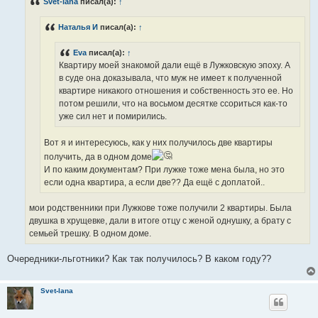
Svet-lana
писал(а):
↑
щ
е
н
Наталья И
писал(а):
↑
и
е
Eva
писал(а):
↑
Квартиру моей знакомой дали ещё в Лужковскую эпоху. А
в суде она доказывала, что муж не имеет к полученной
квартире никакого отношения и собственность это ее. Но
потом решили, что на восьмом десятке ссориться как-то
уже сил нет и помирились.
Вот я и интересуюсь, как у них получилось две квартиры
получить, да в одном доме
И по каким документам? При лужке тоже мена была, но это
если одна квартира, а если две?? Да ещё с доплатой..
мои родственники при Лужкове тоже получили 2 квартиры. Была
двушка в хрущевке, дали в итоге отцу с женой однушку, а брату с
семьей трешку. В одном доме.
Очередники-льготники? Как так получилось? В каком году??
Svet-lana