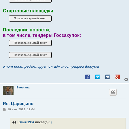
Стартовые площадки:
Последние новости,
в том числе, тендеры Госзакупок:
этот пост редактируется администрацией форума
Поделиться в Facebook
Поделиться в Twitt
Поделиться в
Подели
Svet-lana
Re: Царицыно
С
10 июн 2021, 17:04
о
о
б
Юлия 1964
писал(а):
↑
щ
е