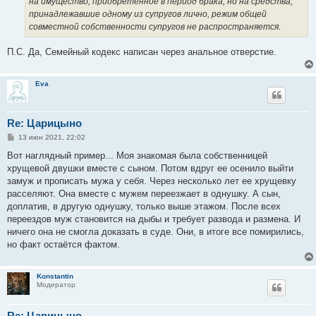
на имущество, приобретенное в период брака, но на средства,
принадлежавшие одному из супругов лично, режим общей
совместной собственности супругов не распространяется.
П.С. Да, Семейный кодекс написан через анальное отверстие.
Eva
Re: Царицыно
С
13 июн 2021, 22:02
о
о
Вот наглядный пример... Моя знакомая была собственницей
б
хрущевой двушки вместе с сыном. Потом вдруг ее осенило выйти
щ
е
замуж и прописать мужа у себя. Через несколько лет ее хрущевку
н
расселяют. Она вместе с мужем переезжает в однушку. А сын,
и
е
доплатив, в другую однушку, только выше этажом. После всех
переездов муж становится на дыбы и требует развода и размена. И
ничего она не смогла доказать в суде. Они, в итоге все помирились,
но факт остаётся фактом.
Konstantin
Модератор
Re: Царицыно