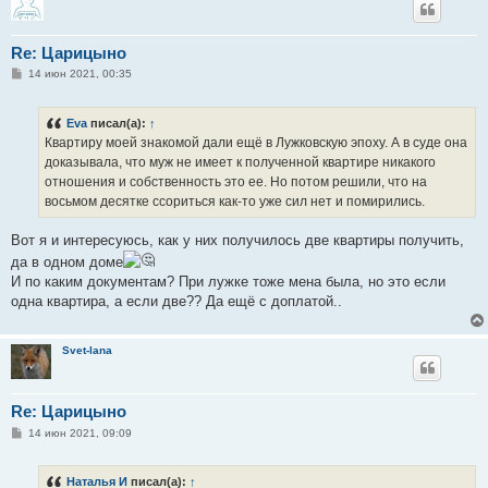
Re: Царицыно
С
14 июн 2021, 00:35
о
о
б
Eva
писал(а):
↑
щ
е
Квартиру моей знакомой дали ещё в Лужковскую эпоху. А в суде она
н
доказывала, что муж не имеет к полученной квартире никакого
и
е
отношения и собственность это ее. Но потом решили, что на
восьмом десятке ссориться как-то уже сил нет и помирились.
Вот я и интересуюсь, как у них получилось две квартиры получить,
да в одном доме
И по каким документам? При лужке тоже мена была, но это если
одна квартира, а если две?? Да ещё с доплатой..
Svet-lana
Re: Царицыно
С
14 июн 2021, 09:09
о
о
б
Наталья И
писал(а):
↑
щ