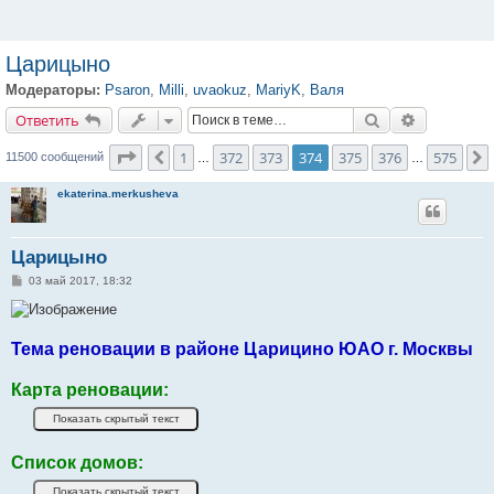
Царицыно
Модераторы:
Psaron
,
Milli
,
uvaokuz
,
MariyK
,
Валя
Ответить
Поиск
Расширенн
О
т
в
е
т
и
т
ь
Страница
374
из
575
1
372
373
374
375
376
575
Пред.
11500 сообщений
…
…
ekaterina.merkusheva
Царицыно
С
03 май 2017, 18:32
о
о
б
щ
е
Тема реновации в районе Царицино ЮАО г. Москвы
н
и
е
Карта реновации:
Список домов: