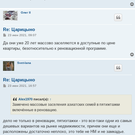
е
н
и
Олег II
е
Re: Царицыно
С
23 июн 2021, 09:07
о
о
Да они уже 20 лет массово заселяются в доступные по цене
б
квартиры, безотносительно к реновационной программе.
щ
е
н
и
Svet-lana
е
Re: Царицыно
С
23 июн 2021, 16:57
о
о
б
Alex1970
писал(а):
↑
щ
е
Замечено массовые заселения азиатских семей в пятижтажки
н
включённые в реновацию.
и
е
дело не только в реновации, пятиэтажки - это все-таки одни из самых
дешевых вариантов на рынке недвижимости, причем они еще и
расположены достаточно неплохо, это тебе не НМ и не замкадье.