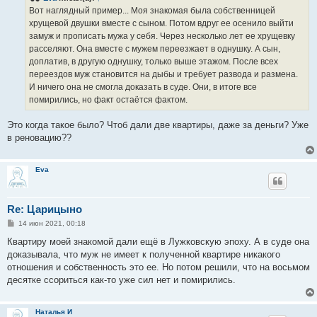
е
Вот наглядный пример... Моя знакомая была собственницей
н
хрущевой двушки вместе с сыном. Потом вдруг ее осенило выйти
и
е
замуж и прописать мужа у себя. Через несколько лет ее хрущевку
расселяют. Она вместе с мужем переезжает в однушку. А сын,
доплатив, в другую однушку, только выше этажом. После всех
переездов муж становится на дыбы и требует развода и размена.
И ничего она не смогла доказать в суде. Они, в итоге все
помирились, но факт остаётся фактом.
Это когда такое было? Чтоб дали две квартиры, даже за деньги? Уже
в реновацию??
Eva
Re: Царицыно
С
14 июн 2021, 00:18
о
о
Квартиру моей знакомой дали ещё в Лужковскую эпоху. А в суде она
б
доказывала, что муж не имеет к полученной квартире никакого
щ
е
отношения и собственность это ее. Но потом решили, что на восьмом
н
десятке ссориться как-то уже сил нет и помирились.
и
е
Наталья И