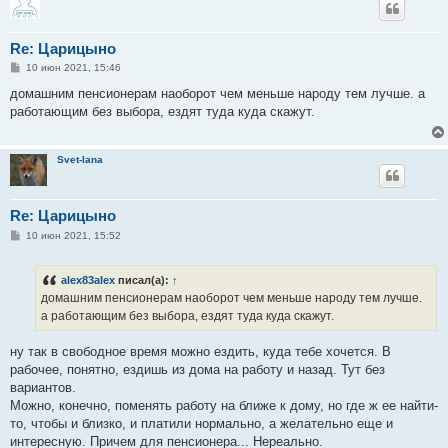
Re: Царицыно
С
10 июн 2021, 15:46
о
о
домашним пенсионерам наоборот чем меньше народу тем лучше. а
б
работающим без выбора, ездят туда куда скажут.
щ
е
н
и
Svet-lana
е
Re: Царицыно
С
10 июн 2021, 15:52
о
о
б
alex83alex
писал(а):
↑
щ
е
домашним пенсионерам наоборот чем меньше народу тем лучше.
н
а работающим без выбора, ездят туда куда скажут.
и
е
ну так в свободное время можно ездить, куда тебе хочется. В
рабочее, понятно, ездишь из дома на работу и назад. Тут без
вариантов.
Можно, конечно, поменять работу на ближе к дому, но где ж ее найти-
то, чтобы и близко, и платили нормально, а желательно еще и
интересную. Причем для пенсионера... Нереально.