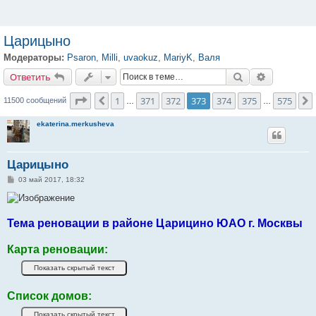
Царицыно
Модераторы:
Psaron
,
Milli
,
uvaokuz
,
MariyK
,
Валя
Ответить
Поиск
Расширенн
О
т
в
е
т
и
т
ь
Страница
373
из
575
1
371
372
373
374
375
575
Пред.
11500 сообщений
…
…
ekaterina.merkusheva
Царицыно
С
03 май 2017, 18:32
о
о
б
щ
е
Тема реновации в районе Царицино ЮАО г. Москвы
н
и
е
Карта реновации:
Список домов: