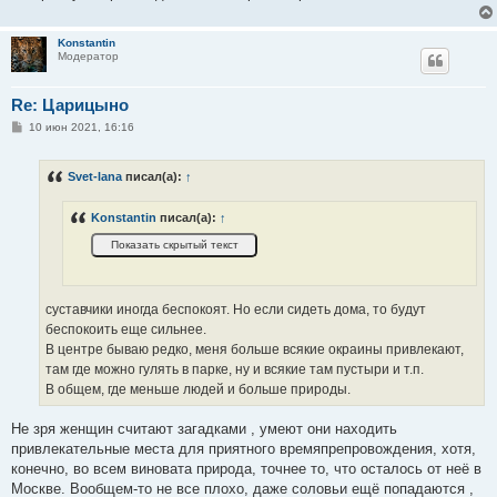
Konstantin
Модератор
Re: Царицыно
С
10 июн 2021, 16:16
о
о
б
Svet-lana
писал(а):
↑
щ
е
н
Konstantin
писал(а):
↑
и
е
суставчики иногда беспокоят. Но если сидеть дома, то будут
беспокоить еще сильнее.
В центре бываю редко, меня больше всякие окраины привлекают,
там где можно гулять в парке, ну и всякие там пустыри и т.п.
В общем, где меньше людей и больше природы.
Не зря женщин считают загадками , умеют они находить
привлекательные места для приятного времяпрепровождения, хотя,
конечно, во всем виновата природа, точнее то, что осталось от неё в
Москве. Вообщем-то не все плохо, даже соловьи ещё попадаются ,