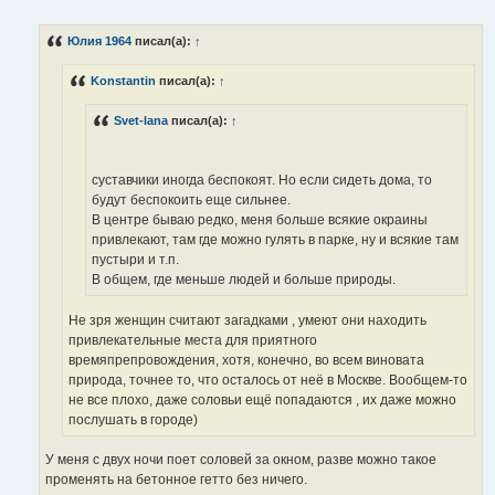
о
о
б
Юлия 1964
писал(а):
↑
щ
е
н
Konstantin
писал(а):
↑
и
е
Svet-lana
писал(а):
↑
суставчики иногда беспокоят. Но если сидеть дома, то
будут беспокоить еще сильнее.
В центре бываю редко, меня больше всякие окраины
привлекают, там где можно гулять в парке, ну и всякие там
пустыри и т.п.
В общем, где меньше людей и больше природы.
Не зря женщин считают загадками , умеют они находить
привлекательные места для приятного
времяпрепровождения, хотя, конечно, во всем виновата
природа, точнее то, что осталось от неё в Москве. Вообщем-то
не все плохо, даже соловьи ещё попадаются , их даже можно
послушать в городе)
У меня с двух ночи поет соловей за окном, разве можно такое
променять на бетонное гетто без ничего.