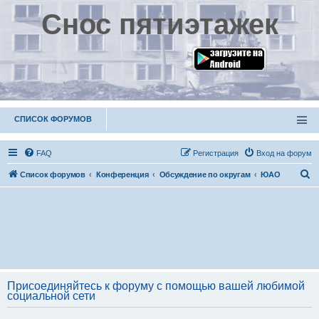
Снос пятиэтажек
СПИСОК ФОРУМОВ
FAQ
Р
е
г
и
с
т
р
а
ц
и
я
Вход на форум
П
Список форумов
Конференция
Обсуждение по округам
ЮАО
о
и
с
к
Присоединяйтесь к форуму с помощью вашей любимой
социальной сети