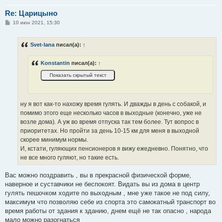
Re: Царицыно
С
10 июн 2021, 15:30
о
о
б
Svet-lana
писал(а):
↑
щ
е
н
Konstantin
писал(а):
↑
и
е
ну я вот как-то нахожу время гулять. И дважды в день с собакой, и
помимо этого еще несколько часов в выходные (конечно, уже не
возле дома). А уж во время отпуска так тем более. Тут вопрос в
приоритетах. Но пройти за день 10-15 км для меня в выходной
скорее минимум нормы.
И, кстати, гуляющих пенсионеров я вижу ежедневно. Понятно, что
не все много гуляют, но такие есть.
Вас можно поздравить , вы в прекрасной физической форме,
наверное и суставчики не беспокоят. Видать вы из дома в центр
гулять пешочком ходите по выходным , мне уже такое не под силу,
максимум что позволяю себе из спорта это самокатный транспорт во
время работы от здания к зданию, днем ещё не так опасно , народа
мало можно разогнаться