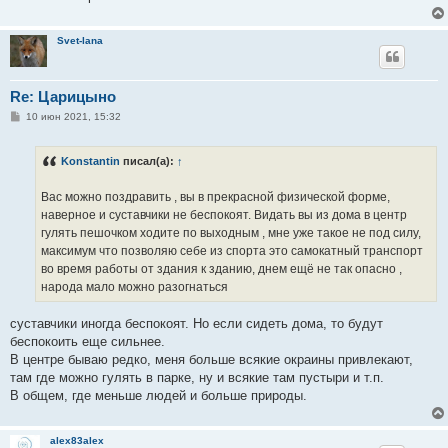
Svet-lana
Re: Царицыно
С
10 июн 2021, 15:32
о
о
б
Konstantin
писал(а):
↑
щ
е
н
Вас можно поздравить , вы в прекрасной физической форме,
и
е
наверное и суставчики не беспокоят. Видать вы из дома в центр
гулять пешочком ходите по выходным , мне уже такое не под силу,
максимум что позволяю себе из спорта это самокатный транспорт
во время работы от здания к зданию, днем ещё не так опасно ,
народа мало можно разогнаться
суставчики иногда беспокоят. Но если сидеть дома, то будут
беспокоить еще сильнее.
В центре бываю редко, меня больше всякие окраины привлекают,
там где можно гулять в парке, ну и всякие там пустыри и т.п.
В общем, где меньше людей и больше природы.
alex83alex