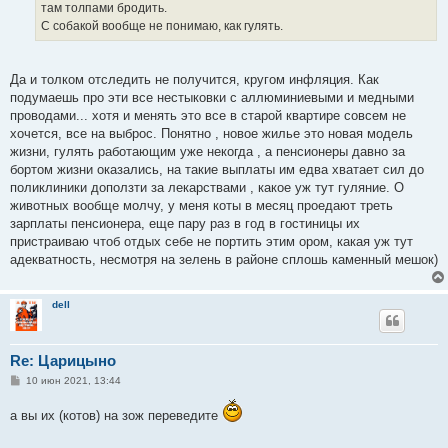
там толпами бродить.
С собакой вообще не понимаю, как гулять.
Да и толком отследить не получится, кругом инфляция. Как
подумаешь про эти все нестыковки с аллюминиевыми и медными
проводами... хотя и менять это все в старой квартире совсем не
хочется, все на выброс. Понятно , новое жилье это новая модель
жизни, гулять работающим уже некогда , а пенсионеры давно за
бортом жизни оказались, на такие выплаты им едва хватает сил до
поликлиники доползти за лекарствами , какое уж тут гуляние. О
животных вообще молчу, у меня коты в месяц проедают треть
зарплаты пенсионера, еще пару раз в год в гостиницы их
пристраиваю чтоб отдых себе не портить этим ором, какая уж тут
адекватность, несмотря на зелень в районе сплошь каменный мешок)
dell
Re: Царицыно
С
10 июн 2021, 13:44
о
о
а вы их (котов) на зож переведите
б
щ
е