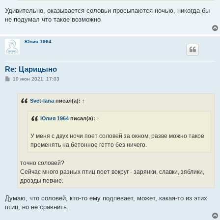
Удивительно, оказывается соловьи просыпаются ночью, никогда бы
не подумал что такое возможно
Юлия 1964
Re: Царицыно
С
10 июн 2021, 17:03
о
о
б
Svet-lana
писал(а):
↑
щ
е
н
Юлия 1964
писал(а):
↑
и
е
У меня с двух ночи поет соловей за окном, разве можно такое
променять на бетонное гетто без ничего.
точно соловей?
Сейчас много разных птиц поет вокруг - зарянки, славки, зяблики,
дрозды певчие.
Думаю, что соловей, кто-то ему подпевает, может, какая-то из этих
птиц, но не сравнить.