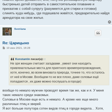
быстренько детей отправить в самостоятельное плавание и
прихватив с собой супругу (разумеется для стирки и готовки)
слинять куда нибудь, где подешевле живётся, предварительно найдя
арендатора на свое жилье.
Svet-lana
Re: Царицыно
С
10 июн 2021, 16:28
о
о
б
Konstantin
писал(а):
↑
щ
е
Не зря женщин считают загадками , умеют они находить
н
привлекательные места для приятного времяпрепровождения,
и
е
хотя, конечно, во всем виновата природа, точнее то, что осталось
от неё в Москве. Вообщем-то не все плохо, даже соловьи ещё
попадаются , их даже можно послушать в городе)
вообще-то немало мужчин проводят время так же, как и я. У меня
таких немало среди знакомых.
Соловьи в Москве еще есть и немало. А кроме них еще много
различных птиц и зверей.
Я вот больше полутора сотен видов птиц в городе видела... Хотя,