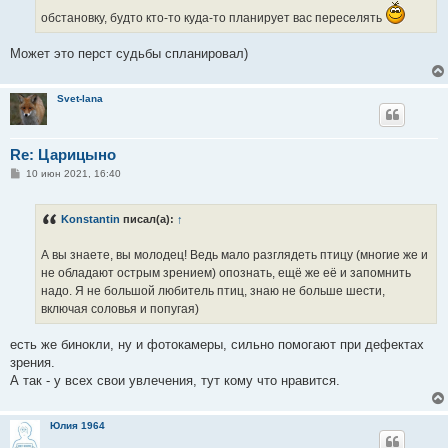
и
обстановку, будто кто-то куда-то планирует вас переселять
е
Может это перст судьбы спланировал)
Svet-lana
Re: Царицыно
С
10 июн 2021, 16:40
о
о
б
Konstantin
писал(а):
↑
щ
е
н
А вы знаете, вы молодец! Ведь мало разглядеть птицу (многие же и
и
е
не обладают острым зрением) опознать, ещё же её и запомнить
надо. Я не большой любитель птиц, знаю не больше шести,
включая соловья и попугая)
есть же бинокли, ну и фотокамеры, сильно помогают при дефектах
зрения.
А так - у всех свои увлечения, тут кому что нравится.
Юлия 1964