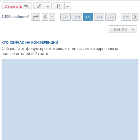
Ответить
О
т
в
е
т
и
т
ь
Страница
373
из
575
1
371
372
373
374
375
575
Пред.
11500 сообщений
…
…
Перейти
КТО СЕЙЧАС НА КОНФЕРЕНЦИИ
Сейчас этот форум просматривают: нет зарегистрированных
пользователей и 2 гостя