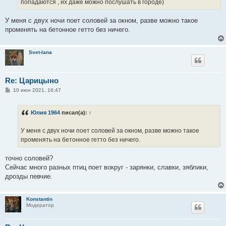
попадаются , их даже можно послушать в городе)
У меня с двух ночи поет соловей за окном, разве можно такое
променять на бетонное гетто без ничего.
Svet-lana
Re: Царицыно
С
10 июн 2021, 16:47
о
о
б
Юлия 1964
писал(а):
↑
щ
е
н
У меня с двух ночи поет соловей за окном, разве можно такое
и
е
променять на бетонное гетто без ничего.
точно соловей?
Сейчас много разных птиц поет вокруг - зарянки, славки, зяблики,
дрозды певчие.
Konstantin
Модератор