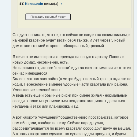
н
Konstantin
писал(а):
↑
и
е
Следует понимать, что те, кто сейчас не следит за своим жильем, и
на новой квартире будет вести себя так же. И лет через 5 новый
дом станет копией старого - обшарпанный, грязный...
Я ничего не имею против переезда на новую квартиру. Плюсы в
новых домах, несомненно, есть.
Но паршиво то, что все "плюшки" идут за счет отнимания чего-то из
сейчас имеющегося.
Более плотная застройка (в метро будет полный трэш, к гадалке не
ходи). Переселение в менее удобные части квартала или района.
Уменьшение зеленой зоны.
А ведь есть еще и обычные риски при смене жилья - нормальные
соседи вполне могут смениться неадекватами, может достаться
неудачный этаж или планировка и т.д.
А вот каких-то "улучшений" общественного пространства, которое
нам обещали, вообще не вижу. Сейчас народ, гуляя,
рассредотачивается по всему кварталу, особо друг другу не мешая.
А в новых кварталах сделают по сути зону для прогулок, и будем