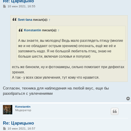
Re: Царицыно
С
10 июн 2021, 16:55
о
о
б
Svet-lana
писал(а):
↑
щ
е
н
Konstantin
писал(а):
↑
и
е
А вы знаете, вы молодец! Ведь мало разглядеть птицу (многие
же и не обладают острым зрением) опознать, ещё же её и
запомнить надо. Я не большой любитель птиц, знаю не
больше шести, включая соловья и попугая)
есть же бинокли, ну и фотокамеры, сильно помогают при дефектах
зрения.
А так - у всех свои увлечения, тут кому что нравится.
Согласен, техника для наблюдения на любой вкус, еще бы
разобраться с увлечениями
Konstantin
Модератор
Re: Царицыно
С
10 июн 2021, 16:57