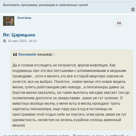
н
и
Выполнить программу реновации в заявленные сроки!
е
Svet-lana
Re: Царицыно
С
10 июн 2021, 14:13
о
о
б
Konstantin
писал(а):
↑
щ
е
н
Да и толком отследить не получится, кругом инфляция. Как
и
е
подумаешь про эти все нестыковки с аллюминиевыми и медными
проводами... хотя и менять это все в старой квартире совсем не
хочется, все на выброс. Понятно , новое жилье это новая модель
жизни, гулять работающим уже некогда , а пенсионеры давно за
бортом жизни оказались, на такие выплаты им едва хватает сил до
поликлиники доползти за лекарствами , какое уж тут гуляние. О
животных вообще молчу, у меня коты в месяц проедают треть
зарплаты пенсионера, еще пару раз в год в гостиницы их
пристраиваю чтоб отдых себе не портить этим ором, какая уж тут
адекватность, несмотря на зелень в районе сплошь каменный
мешок)