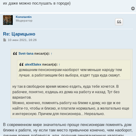
их даже можно послушать в городе)
Konstantin
Модератор
Re: Царицыно
С
10 июн 2021, 16:26
о
о
б
Svet-lana
писал(а):
↑
щ
е
н
alex83alex
писал(а):
↑
и
е
домашним пенсионерам наоборот чем меньше народу тем
лучше. а работающим без выбора, ездят туда куда скажут.
ну так в свободное время можно ездить, куда тебе хочется. В
рабочее, понятно, ездишь из дома на работу и назад. Тут без
вариантов.
Можно, конечно, поменять работу на ближе к дому, но где ж ее
найти-то, чтобы и близко, и платили нормально, а желательно еще
и интересную. Причем для пенсионера... Нереально.
В современном мире значительно проще пенсионерам поменять дом
ближе к работе, ну если там место привычное конечно, чем наоборот,
лишнее время добавится, или, получив реновационную квартиру