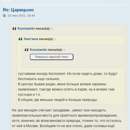
Re: Царицыно
С
10 июн 2021, 16:44
о
о
б
Konstantin
писал(а):
↑
щ
е
н
Svet-lana
писал(а):
↑
и
е
Konstantin
писал(а):
↑
суставчики иногда беспокоят. Но если сидеть дома, то будут
беспокоить еще сильнее.
В центре бываю редко, меня больше всякие окраины
привлекают, там где можно гулять в парке, ну и всякие там
пустыри и т.п.
В общем, где меньше людей и больше природы.
Не зря женщин считают загадками , умеют они находить
привлекательные места для приятного времяпрепровождения,
хотя, конечно, во всем виновата природа, точнее то, что осталось
от неё в Москве. Вообщем-то не все плохо, даже соловьи ещё