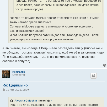
природа, точнее то, что осталось от неё в Москве. Вообщем-то
не все плохо, даже соловьи ещё попадаются , их даже можно
послушать в городе)
вообще-то немало мужчин проводят время так же, как и я. У меня
таких немало среди знакомых.
Соловьи в Москве еще есть и немало. А кроме них еще много
различных птиц и зверей.
Я вот больше полутора сотен видов птиц в городе видела... Хотя,
увы, природы становится в городе все меньше...
А вы знаете, вы молодец! Ведь мало разглядеть птицу (многие же и
не обладают острым зрением) опознать, ещё же её и запомнить надо.
Я не большой любитель птиц, знаю не больше шести, включая
соловья и попугая)
Konstantin
Модератор
Re: Царицыно
С
10 июн 2021, 16:39
о
о
б
Alyosha Galoshin
писал(а):
↑
щ
е
Ребят, то ли по указанию, то ли по наитию, но вы так нагнетаете
н