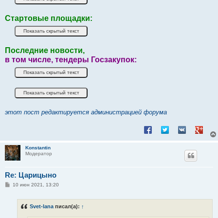
Стартовые площадки:
Последние новости,
в том числе, тендеры Госзакупок:
этот пост редактируется администрацией форума
Поделиться в Facebook
Поделиться в Twitt
Поделиться в
Подели
Konstantin
Модератор
Re: Царицыно
С
10 июн 2021, 13:20
о
о
б
Svet-lana
писал(а):
↑
щ
е