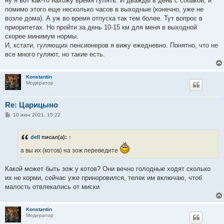
ну я вот как-то нахожу время гулять. И дважды в день с собакой, и
помимо этого еще несколько часов в выходные (конечно, уже не
возле дома). А уж во время отпуска так тем более. Тут вопрос в
приоритетах. Но пройти за день 10-15 км для меня в выходной
скорее минимум нормы.
И, кстати, гуляющих пенсионеров я вижу ежедневно. Понятно, что не
все много гуляют, но такие есть.
Konstantin
Модератор
Re: Царицыно
С
10 июн 2021, 15:22
о
о
б
dell
писал(а):
↑
щ
е
а вы их (котов) на зож переведите
н
и
е
Какой может быть зож у котов? Они вечно голодные ходят сколько
их не корми, сейчас уже приноровился, телек им включаю, чтоб
малость отвлекались от миски
Konstantin
Модератор