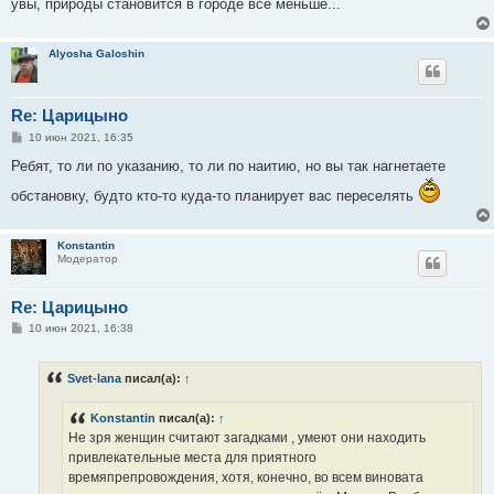
увы, природы становится в городе все меньше...
Alyosha Galoshin
Re: Царицыно
С
10 июн 2021, 16:35
о
о
Ребят, то ли по указанию, то ли по наитию, но вы так нагнетаете
б
щ
обстановку, будто кто-то куда-то планирует вас переселять
е
н
и
е
Konstantin
Модератор
Re: Царицыно
С
10 июн 2021, 16:38
о
о
б
Svet-lana
писал(а):
↑
щ
е
н
Konstantin
писал(а):
↑
и
е
Не зря женщин считают загадками , умеют они находить
привлекательные места для приятного
времяпрепровождения, хотя, конечно, во всем виновата