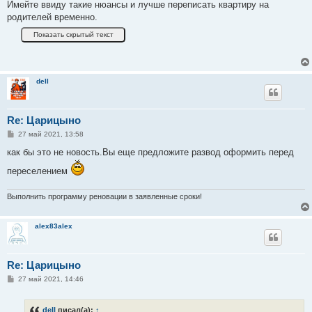
Имейте ввиду такие нюансы и лучше переписать квартиру на
родителей временно.
dell
Re: Царицыно
С
27 май 2021, 13:58
о
о
как бы это не новость.Вы еще предложите развод оформить перед
б
щ
переселением
е
н
и
Выполнить программу реновации в заявленные сроки!
е
alex83alex
Re: Царицыно
С
27 май 2021, 14:46
о
о
б
dell
писал(а):
↑
щ