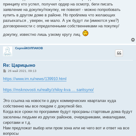
принципу кто успел, получил ордер на осмотр, беги писать
заявление на докупку/покупку, не повезет - можно попробовать
купить в другом доме в районе. Но проблема что желающих
разъехаться , уверен, не мало. А уж будут ли (имеются уже?)
договоренности с определенными собственниками на покупку/
докупку, известно лишь узкому кругу лиц.
СергейКОЛПАКОВ
Re: Царицыно
С
26 май 2021, 09:13
о
о
https://www.irn.ru/news/139910.html
б
щ
е
https://msknovosti.ru/realty/zhiloy-kva ... saritsyno/
н
и
е
Это ссылка на новости о двух коммерческих кварталах куда
собственно мы все поедем с докупкой без.
Когда все сроки по программе будут просраны стартовые дома будут
заселены людьми из других районов, очередниками, инвалидами,
сиротами и т.д.
Нам предложат выбор или пром зона или не чего вот и ответ на все
вопросы