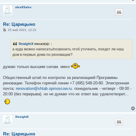
н
и
alex83alex
е
Re: Царицыно
С
25 май 2021, 12:21
о
о
б
StraightX
писал(а):
↑
щ
е
а куда можно написать/позвонить чтоб уточнить, поедет ли наш
н
дом в первые дома по реновации?
и
е
думаю только высшим силам. имхо
Общественный штаб по контролю за реализацией Программы
реновации. Телефон горячей линии +7 (495) 548-20-80. Электронная
почта:
renovation@shtab.opmoscow.ru
. понедельник - четверг - 09:00 -
20:00 (без перерыва). но не думаю что их ответ вас удовлетворит...
StraightX
Re: Царицыно