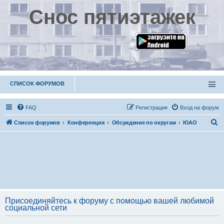
Снос пятиэтажек
СПИСОК ФОРУМОВ
FAQ
Р
е
г
и
с
т
р
а
ц
и
я
Вход на форум
П
Список форумов
Конференция
Обсуждение по округам
ЮАО
о
и
с
к
Присоединяйтесь к форуму с помощью вашей любимой
социальной сети