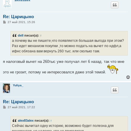
alex83alex
Re: Царицыно
С
27 май 2021, 15:26
о
о
б
dell
писал(а):
↑
щ
е
а почему вы не пишете,что появляется большая выгода при этом?
н
Раз идет механизм покупки ,то можно подать на вычет по ндфл,а
и
е
ифнс обязана вам вернуть 260 тыс. или сколько там.
я налоговый вычет на 260тыс уже получал лет 6 назад. так что мне
это не грозит, потому не интересовался даже этой темой.
Yuliya_
Re: Царицыно
С
27 май 2021, 17:22
о
о
б
alex83alex
писал(а):
↑
щ
е
Сейчас вычитал одну историю, возможно будет полезна для
н
реновантов, но надеюсь что не пригодится.