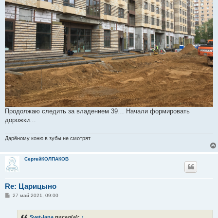
Продолжаю следить за владением 39… Начали формировать
дорожки…
Дарёному коню в зубы не смотрят
СергейКОЛПАКОВ
Re: Царицыно
С
27 май 2021, 09:00
о
о
б
Svet-lana
писал(а):
↑