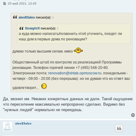
С
25 май 2021, 13:45
о
о
б
alex83alex
писал(а):
↑
щ
е
н
StraightX
писал(а):
↑
и
е
а куда можно написать/позвонить чтоб уточнить, поедет ли
наш дом в первые дома по реновации?
думаю только высшим силам. имхо
Общественный штаб по контролю за реализацией Программы
реновации. Телефон горячей линии +7 (495) 548-20-80.
Электронная почта:
renovation@shtab.opmoscow.ru
. понедельник -
четверг - 09:00 - 20:00 (без перерыва). но не думаю что их ответ вас
удовлетворит...
Да, звонил им. Никаких конкретных данных не дали. Такой ощущение
что переселение максимально непрозрачно сделано. Видимо без
"нужных людей" нормально не переедешь.
alex83alex