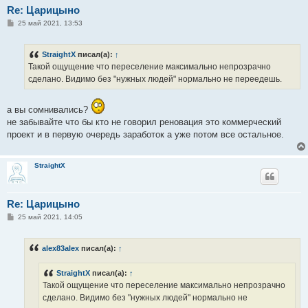
Re: Царицыно
С
25 май 2021, 13:53
о
о
б
StraightX
писал(а):
↑
щ
е
Такой ощущение что переселение максимально непрозрачно
н
сделано. Видимо без "нужных людей" нормально не переедешь.
и
е
а вы сомнивались?
не забывайте что бы кто не говорил реновация это коммерческий
проект и в первую очередь заработок а уже потом все остальное.
StraightX
Re: Царицыно
С
25 май 2021, 14:05
о
о
б
alex83alex
писал(а):
↑
щ
е
н
StraightX
писал(а):
↑
и
е
Такой ощущение что переселение максимально непрозрачно
сделано. Видимо без "нужных людей" нормально не