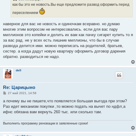
е
как бы это не новость.Вы еще предложите развод оформить перед
н
и
переселением
е
наверное для вас не новость и одиночкам всеравно. но думаю
многие этим вопросом не интересовались. если для вас пару
миллионов это копейки и делить их вам как пачку сигарет купить то я
за вас рад. не у всех есть лишние миллионы, что бы в случае
развода делится ими. можно переписать на родителей, братьев,
сестер. а когда дадут новую квартиру оформить договор дарения
обратно. разводиться не надо.
dell
Re: Царицыно
С
27 май 2021, 14:58
о
о
а почему вы не пишете,что появляется большая выгода при этом?
б
Раз идет механизм покупки ,то можно подать на вычет по ндфл,а
щ
е
ифнс обязана вам вернуть 260 тыс. или сколько там.
н
и
е
Выполнить программу реновации в заявленные сроки!