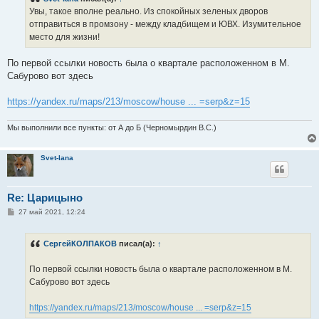
щ
е
Увы, такое вполне реально. Из спокойных зеленых дворов
н
отправиться в промзону - между кладбищем и ЮВХ. Изумительное
и
е
место для жизни!
По первой ссылки новость была о квартале расположенном в М.
Сабурово вот здесь
https://yandex.ru/maps/213/moscow/house ... =serp&z=15
Мы выполнили все пункты: от А до Б (Черномырдин В.С.)
Svet-lana
Re: Царицыно
С
27 май 2021, 12:24
о
о
б
СергейКОЛПАКОВ
писал(а):
↑
щ
е
н
По первой ссылки новость была о квартале расположенном в М.
и
е
Сабурово вот здесь
https://yandex.ru/maps/213/moscow/house ... =serp&z=15