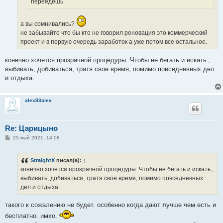
переедешь.
а вы сомнивались?
не забывайте что бы кто не говорил реновация это коммерческий
проект и в первую очередь заработок а уже потом все остальное.
конечно хочется прозрачной процедуры. Чтобы не бегать и искать ,
выбивать, добиваться, тратя свое время, помимо повседневных дел
и отдыха.
alex83alex
Re: Царицыно
С
25 май 2021, 14:08
о
о
б
StraightX
писал(а):
↑
щ
е
конечно хочется прозрачной процедуры. Чтобы не бегать и искать ,
н
выбивать, добиваться, тратя свое время, помимо повседневных
и
е
дел и отдыха.
такого к сожалению не будет. особенно когда дают лучше чем есть и
бесплатно. имхо.