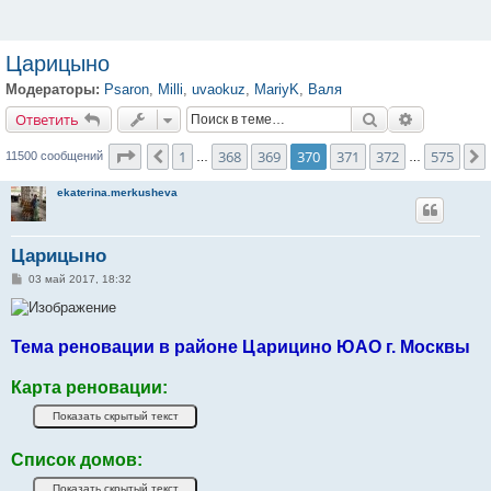
Царицыно
Модераторы:
Psaron
,
Milli
,
uvaokuz
,
MariyK
,
Валя
Ответить
Поиск
Расширенн
О
т
в
е
т
и
т
ь
Страница
370
из
575
1
368
369
370
371
372
575
Пред.
11500 сообщений
…
…
ekaterina.merkusheva
Царицыно
С
03 май 2017, 18:32
о
о
б
щ
е
Тема реновации в районе Царицино ЮАО г. Москвы
н
и
е
Карта реновации:
Список домов: