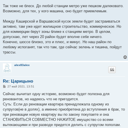
Так тоже не блеск. До любой станции метро уже пешком далековато.
Возможно, для тех, у кого машина, оно будет приемлемым.
Между Каширской и Варшавской кусок земли будет застраиваться
активно, там уже идет жилищное строительство, коммерческое. Но
для коммерции берут зоны ближе к станциям метро. В целом,
допускаю, лет через 20 район будет вполне себе ничего.
Конечно, шоссе близко, это и плюс, и минус. Но наш район по
любому испоганят, так что там, где сейчас зелень и тишина, пойдут
трассы.
alex83alex
Re: Царицыно
С
27 май 2021, 13:51
о
о
Сейчас вычитал одну историю, возможно будет полезна для
б
реновантов, но надеюсь что не пригодится.
щ
е
Суть: Если до реновации квартира пренадлежала одному из
н
супругов(не в долях), а именно приобретена до вступления в брак, то
и
е
при реновации новую квартиру вы по закону покупаете и она
СТАНОВИТЬСЯ СОВМЕСТНО НАЖИТОЕ имущество со всеми
вытекающими и при разводе придется делить с супругом пополам.