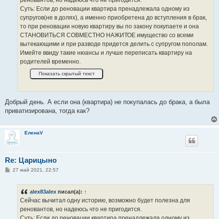
и
е
Суть: Если до реновации квартира пренадлежала одному из
супругов(не в долях), а именно приобретена до вступления в брак,
то при реновации новую квартиру вы по закону покупаете и она
СТАНОВИТЬСЯ СОВМЕСТНО НАЖИТОЕ имущество со всеми
вытекающими и при разводе придется делить с супругом пополам.
Имейте ввиду такие нюансы и лучше переписать квартиру на
родителей временно.
Добрый день. А если она (квартира) не покупалась до брака, а была
приватизирована, тогда как?
ЕленаV
Re: Царицыно
С
27 май 2021, 22:57
о
о
б
alex83alex
писал(а):
↑
щ
е
Сейчас вычитал одну историю, возможно будет полезна для
н
реновантов, но надеюсь что не пригодится.
и
е
Суть: Если до реновации квартира пренадлежала одному из