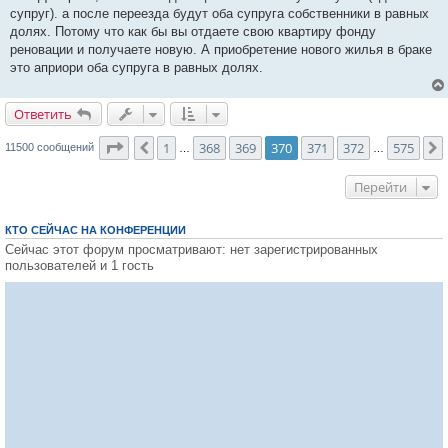
супруг). а после переезда будут оба супруга собственники в равных
долях. Потому что как бы вы отдаете свою квартиру фонду
реновации и получаете новую. А приобретение нового жилья в браке
это априори оба супруга в равных долях.
Ответить
О
т
в
е
т
и
т
ь
Страница
370
из
575
1
368
369
370
371
372
575
Пред.
11500 сообщений
…
…
Перейти
КТО СЕЙЧАС НА КОНФЕРЕНЦИИ
Сейчас этот форум просматривают: нет зарегистрированных
пользователей и 1 гость