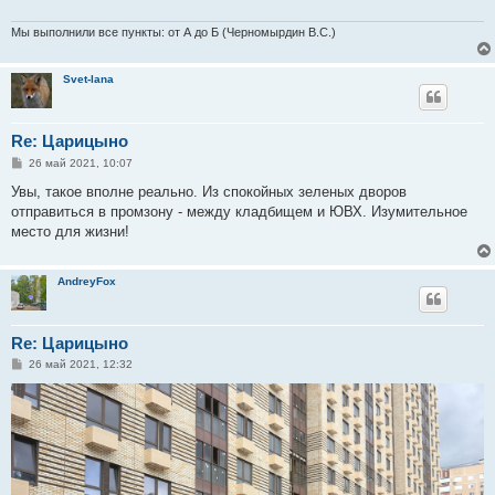
Мы выполнили все пункты: от А до Б (Черномырдин В.С.)
Svet-lana
Re: Царицыно
С
26 май 2021, 10:07
о
о
Увы, такое вполне реально. Из спокойных зеленых дворов
б
отправиться в промзону - между кладбищем и ЮВХ. Изумительное
щ
е
место для жизни!
н
и
е
AndreyFox
Re: Царицыно
С
26 май 2021, 12:32
о
о
б
щ
е
н
и
е