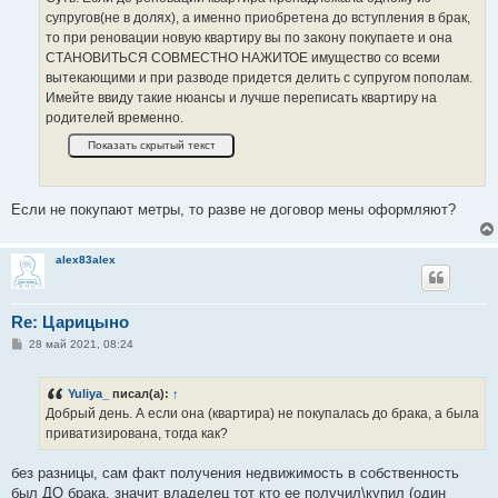
супругов(не в долях), а именно приобретена до вступления в брак,
то при реновации новую квартиру вы по закону покупаете и она
СТАНОВИТЬСЯ СОВМЕСТНО НАЖИТОЕ имущество со всеми
вытекающими и при разводе придется делить с супругом пополам.
Имейте ввиду такие нюансы и лучше переписать квартиру на
родителей временно.
Если не покупают метры, то разве не договор мены оформляют?
alex83alex
Re: Царицыно
С
28 май 2021, 08:24
о
о
б
Yuliya_
писал(а):
↑
щ
е
Добрый день. А если она (квартира) не покупалась до брака, а была
н
приватизирована, тогда как?
и
е
без разницы, сам факт получения недвижимость в собственность
был ДО брака, значит владелец тот кто ее получил\купил (один