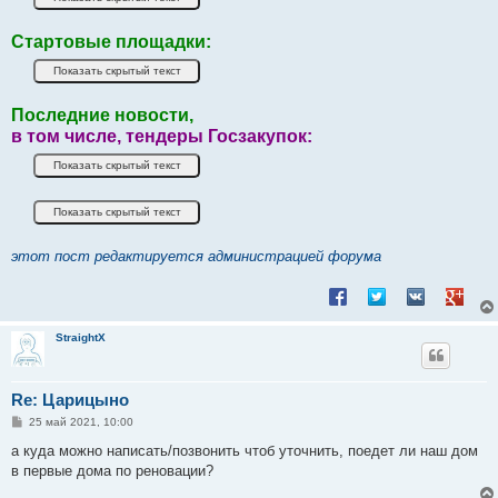
Стартовые площадки:
Последние новости,
в том числе, тендеры Госзакупок:
этот пост редактируется администрацией форума
Поделиться в Facebook
Поделиться в Twitt
Поделиться в
Подели
StraightX
Re: Царицыно
С
25 май 2021, 10:00
о
о
а куда можно написать/позвонить чтоб уточнить, поедет ли наш дом
б
в первые дома по реновации?
щ
е