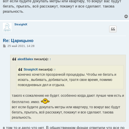
вот если будите докупать метры или квартиру, то вокруг вас будут
бегать, прыгать, всё расскажут, покажут и все сделают. такова
реальность.
StraightX
Re: Царицыно
С
25 май 2021, 14:28
о
о
б
alex83alex
писал(а):
↑
щ
е
н
StraightX
писал(а):
↑
и
е
конечно хочется прозрачной процедуры. Чтобы не бегать и
искать , выбивать, добиваться, тратя свое время, помимо
повседневных дел и отдыха.
такого к сожалению не будет. особенно когда дают лучше чем есть и
бесплатно. имхо.
вот если будите докупать метры или квартиру, то вокруг вас будут
бегать, прыгать, всё расскажут, покажут и все сделают. такова
реальность.
в том то и дело что нет. В общественном фонде ответили что все по