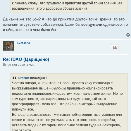
к любому слову , что трудного в принятии другой точки зрения без
раздражения, это о здоровом образе жизни)
Да какие же это бои? А что до принятия другой точки зрения, то это
означает отсутствие собственной. Если бы все думали одинаково, то
и общаться не о чем было бы.
Svet-lana
Re: ЮАО (Царицыно)
С
09 сен 2019, 17:22
о
о
б
aimsun
писал(а):
↑
щ
е
Честно говоря, я не интернет-воен, просто хочу согласица с
н
высказыванием выше - было-бы правильно компенсировать
и
е
недостатки планировок инфраструктуры - качеством жилья. Но по
тем курятникам, что царицынцы так ждут и каждый этаж
фотографируют - ясно всё. Это район на который вынужденно
плюнули все.
Есть одна возможность - учитывая неблагоприятные условия для
жизни в этом гетто - не увеличивать там плотность застройки,
оставить людей с их горем, побольше зелени туда на бехтерева,
зон отдыха..