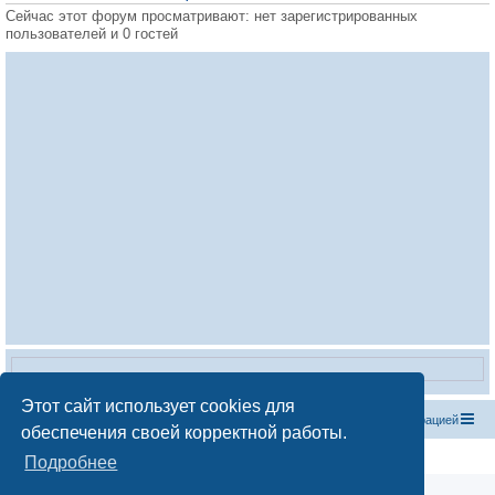
Сейчас этот форум просматривают: нет зарегистрированных
пользователей и 0 гостей
Этот сайт использует cookies для
Список форумов
С
в
я
з
а
т
ь
с
я
с
а
д
м
и
н
и
с
т
р
а
ц
и
е
й
обеспечения своей корректной работы.
Создано на основе
phpBB
® Forum Software © phpBB Limited
Подробнее
Русская поддержка phpBB