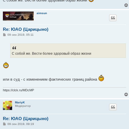
С собой же. Вести более здоровый образ жизни
aimsun
Re: ЮАО (Царицыно)
С
09 сен 2019, 05:11
о
о
б
щ
е
С собой же. Вести более здоровый образ жизни
н
и
е
или в суд - с изменением фактических границ района
https://clck.ru/MDcMP
MariyK
Модератор
Re: ЮАО (Царицыно)
С
09 сен 2019, 09:19
о