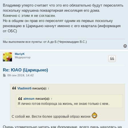
о
о
Владимир уперто считает что это его обязательно будут переселять
б
поскольку нарушена поквартирная инсоляция его дома.
щ
е
Конечно с этим я не согласен.
н
Но в общем он прав его переселят одним из первых поскольку
и
е
реновацию в Царицыно начнут именно с его квартала (информация
от ОБС)
Мы выполнили все пункты: от А до Б (Черномырдин В.С.)
MariyK
Модератор
Re: ЮАО (Царицыно)
С
09 сен 2019, 14:42
о
о
б
Vladimir5
писал(а):
↑
щ
е
н
aimsun
писал(а):
↑
и
е
Я лично готов побороца за жизнь, не знаю только с кем..
С собой же. Вести более здоровый образ жизни
Очень утомительно читать как форумчане, всего лишь находясь на