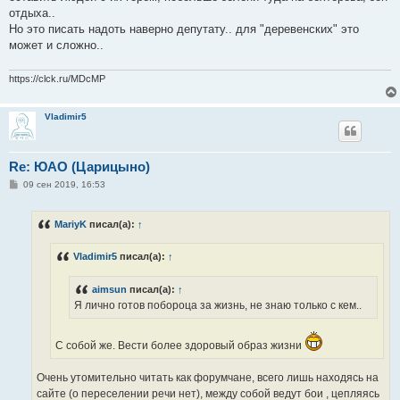
отдыха..
Но это писать надоть наверно депутату.. для "деревенских" это
может и сложно..
https://clck.ru/MDcMP
Vladimir5
Re: ЮАО (Царицыно)
С
09 сен 2019, 16:53
о
о
б
MariyK
писал(а):
↑
щ
е
н
Vladimir5
писал(а):
↑
и
е
aimsun
писал(а):
↑
Я лично готов побороца за жизнь, не знаю только с кем..
С собой же. Вести более здоровый образ жизни
Очень утомительно читать как форумчане, всего лишь находясь на
сайте (о переселении речи нет), между собой ведут бои , цепляясь