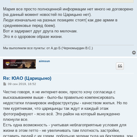
Мария все просто полноценной информации нет много не договорено
(на данный момент новостей по Царицыно нет).
Люди изначально на разных позициях стоят( как две армии в
средневековье перед боем).
Вот и задирают друг друга по мелочам.
Это я о здоровом образе жизни.
Мы выполнили все пункты: от А до Б (Черномырдин В.С.)
aimsun
Re: ЮАО (Царицыно)
С
09 сен 2019, 16:52
о
о
Честно говоря, я не интернет-воен, просто хочу согласица с
б
высказыванием выше - было-бы правильно компенсировать
щ
е
недостатки планировок инфраструктуры - качеством жилья. Но по
н
тем курятникам, что царицынцы так ждут и каждый этаж
и
е
фотографируют - ясно всё. Это район на который вынужденно
плюнули все.
Есть одна возможность - учитывая неблагоприятные условия для
жизни в этом гетто - не увеличивать там плотность застройки,
оставить людей с их горем, побольше зелени туда на бехтерева, зон