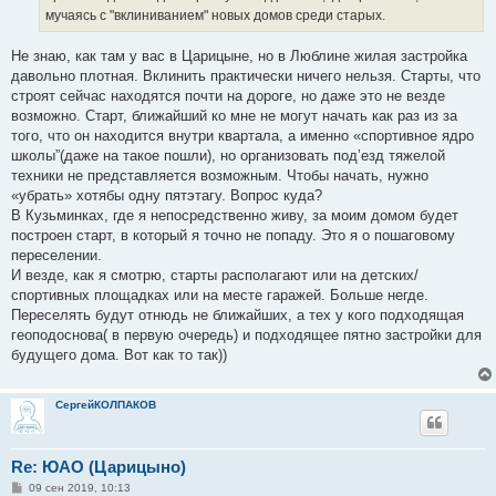
мучаясь с "вклиниванием" новых домов среди старых.
Не знаю, как там у вас в Царицыне, но в Люблине жилая застройка
давольно плотная. Вклинить практически ничего нельзя. Старты, что
строят сейчас находятся почти на дороге, но даже это не везде
возможно. Старт, ближайший ко мне не могут начать как раз из за
того, что он находится внутри квартала, а именно «спортивное ядро
школы”(даже на такое пошли), но организовать под’езд тяжелой
техники не представляется возможным. Чтобы начать, нужно
«убрать» хотябы одну пятэтагу. Вопрос куда?
В Кузьминках, где я непосредственно живу, за моим домом будет
построен старт, в который я точно не попаду. Это я о пошаговому
переселении.
И везде, как я смотрю, старты располагают или на детских/
спортивных площадках или на месте гаражей. Больше негде.
Переселять будут отнюдь не ближайших, а тех у кого подходящая
геоподоснова( в первую очередь) и подходящее пятно застройки для
будущего дома. Вот как то так))
СергейКОЛПАКОВ
Re: ЮАО (Царицыно)
С
09 сен 2019, 10:13