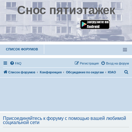
Снос пятиэтажек
СПИСОК ФОРУМОВ
FAQ
Р
е
г
и
с
т
р
а
ц
и
я
Вход на форум
П
Список форумов
Конференция
Обсуждение по округам
ЮАО
о
и
с
к
Присоединяйтесь к форуму с помощью вашей любимой
социальной сети