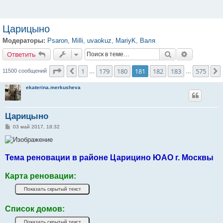
Царицыно
Модераторы:
Psaron
,
Milli
,
uvaokuz
,
MariyK
,
Валя
Ответить
Поиск
Расширенн
О
т
в
е
т
и
т
ь
Страница
181
из
575
1
179
180
181
182
183
575
Пред.
11500 сообщений
…
…
ekaterina.merkusheva
Царицыно
С
03 май 2017, 18:32
о
о
б
щ
е
Тема реновации в районе Царицино ЮАО г. Москвы
н
и
е
Карта реновации:
Список домов: