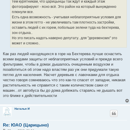
тем курятникам, что царицынцы так ждут и каждый этаж
фотографируют - ясно всё. Это район на который вынужденно
плюнули все.
Есть одна возможность - учитывая неблагоприятные условия для
жизни в этом гетто - не увеличивать там плотность застройки,
оставить людей с их горем, побольше зелени туда на бехтерева,
зон отдыха..
Но это писать надоть наверно депутату.. для "деревенских" это
может и сложно..
Как раз людей находящихся в горе на Бехтерева лучше оснастить
всеми видами защиты от неблагоприятных условий и прежде всего
фильтрами, чтобы в домах дышалось очищенным воздухом и
позаботиться об этом надо властям раз уж они придумали такую
петлю для населения. Насчет деревьев с лавочками для отдыха
честно говоря сомневаюсь что это как-то спасет от западни, никакая
растительность не справится с таким количеством сажи от
машин...от автобуса бы до дома добежать стараясь не дышать вот
это ближе к действительности
Наталья И
Re: ЮАО (Царицыно)