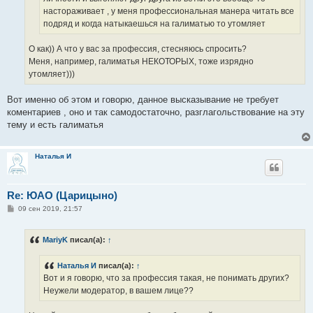
настораживает , у меня профессиональная манера читать все
подряд и когда натыкаешься на галиматью то утомляет
О как)) А что у вас за профессия, стесняюсь спросить?
Меня, например, галиматья НЕКОТОРЫХ, тоже изрядно
утомляет)))
Вот именно об этом и говорю, данное высказывание не требует
коментариев , оно и так самодостаточно, разглагольствование на эту
тему и есть галиматья
Наталья И
Re: ЮАО (Царицыно)
С
09 сен 2019, 21:57
о
о
б
MariyK
писал(а):
↑
щ
е
н
Наталья И
писал(а):
↑
и
е
Вот и я говорю, что за профессия такая, не понимать других?
Неужели модератор, в вашем лице??