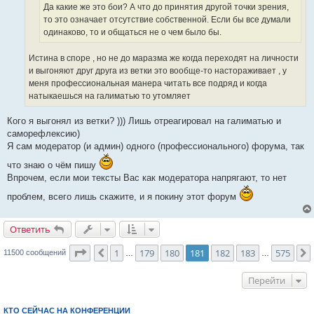
Да какие же это бои? А что до принятия другой точки зрения,
то это означает отсутствие собственной. Если бы все думали
одинаково, то и общаться не о чем было бы.
Истина в споре , но не до маразма же когда переходят на личности
и выгоняют друг друга из ветки это вообще-то настораживает , у
меня профессиональная манера читать все подряд и когда
натыкаешься на галиматью то утомляет
Кого я выгонял из ветки? ))) Лишь отреагировал на галиматью и
саморефлексию)
Я сам модератор (и админ) одного (профессионального) форума, так
что знаю о чём пишу
Впрочем, если мои тексты Вас как модератора напрягают, то нет
проблем, всего лишь скажите, и я покину этот форум
Ответить
О
т
в
е
т
и
т
ь
Страница
181
из
575
1
179
180
181
182
183
575
Пред.
11500 сообщений
…
…
Перейти
КТО СЕЙЧАС НА КОНФЕРЕНЦИИ