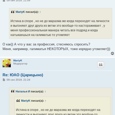
С
09 сен 2019, 21:04
о
о
б
MariyK
писал(а):
↑
щ
е
н
Истина в споре , но не до маразма же когда переходят на личности
и
е
и выгоняют друг друга из ветки это вообще-то настораживает , у
меня профессиональная манера читать все подряд и когда
натыкаешься на галиматью то утомляет
О как)) А что у вас за профессия, стесняюсь спросить?
Меня, например, галиматья НЕКОТОРЫХ, тоже изрядно утомляет)))
MariyK
Модератор
Re: ЮАО (Царицыно)
С
09 сен 2019, 21:24
о
о
б
Наталья И
писал(а):
↑
щ
е
н
MariyK
писал(а):
↑
и
е
Истина в споре , но не до маразма же когда переходят на
личности и выгоняют друг друга из ветки это вообще-то