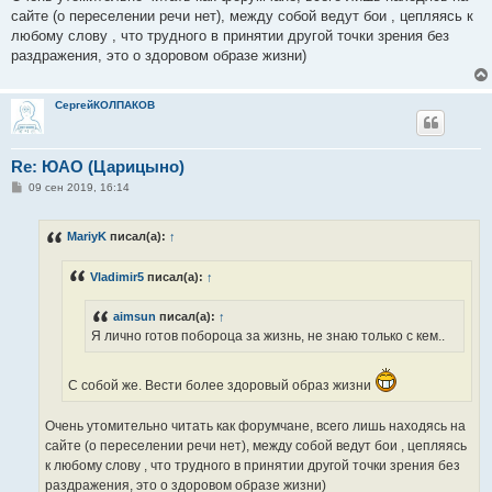
сайте (о переселении речи нет), между собой ведут бои , цепляясь к
любому слову , что трудного в принятии другой точки зрения без
раздражения, это о здоровом образе жизни)
СергейКОЛПАКОВ
Re: ЮАО (Царицыно)
С
09 сен 2019, 16:14
о
о
б
MariyK
писал(а):
↑
щ
е
н
Vladimir5
писал(а):
↑
и
е
aimsun
писал(а):
↑
Я лично готов побороца за жизнь, не знаю только с кем..
С собой же. Вести более здоровый образ жизни
Очень утомительно читать как форумчане, всего лишь находясь на
сайте (о переселении речи нет), между собой ведут бои , цепляясь
к любому слову , что трудного в принятии другой точки зрения без
раздражения, это о здоровом образе жизни)