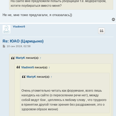
На сайте мне предложили побыть уборщицей т.е. модератором,
хотите поубираться вместо меня?
Не не, мне тоже предлагали, я отказалась))
Vladimir5
Re: ЮАО (Царицыно)
С
10 сен 2019, 02:58
о
о
б
MariyK
писал(а):
↑
щ
е
н
Vladimir5
писал(а):
↑
и
е
MariyK
писал(а):
↑
Очень утомительно читать как форумчане, всего лишь
находясь на сайте (о переселении речи нет), между
собой ведут бои , цепляясь к любому слову , что трудного
в принятии другой точки зрения без раздражения, это о
здоровом образе жизни)