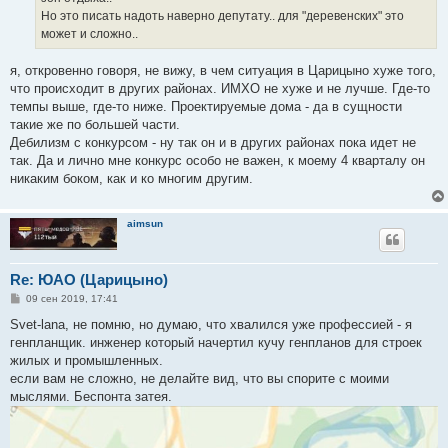
Но это писать надоть наверно депутату.. для "деревенских" это
может и сложно..
я, откровенно говоря, не вижу, в чем ситуация в Царицыно хуже того,
что происходит в других районах. ИМХО не хуже и не лучше. Где-то
темпы выше, где-то ниже. Проектируемые дома - да в сущности
такие же по большей части.
Дебилизм с конкурсом - ну так он и в других районах пока идет не
так. Да и лично мне конкурс особо не важен, к моему 4 кварталу он
никаким боком, как и ко многим другим.
aimsun
Re: ЮАО (Царицыно)
С
09 сен 2019, 17:41
о
о
Svet-lana, не помню, но думаю, что хвалился уже профессией - я
б
генпланщик. инженер который начертил кучу генпланов для строек
щ
е
жилых и промышленных.
н
если вам не сложно, не делайте вид, что вы спорите с моими
и
е
мыслями. Беспонта затея.