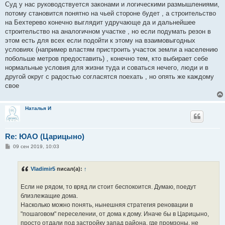
о
Суд у нас руководствуется законами и логическими размышлениями,
б
потому становится понятно на чьей стороне будет , а строительство
щ
е
на Бехтерево конечно выглядит удручающе да и дальнейшее
н
строительство на аналогичном участке , но если подумать резон в
и
е
этом есть для всех если подойти к этому на взаимовыгодных
условиях (например властям пристроить участок земли а населению
побольше метров предоставить) , конечно тем, кто выбирает себе
нормальные условия для жизни туда и соваться нечего, люди и в
другой округ с радостью согласятся поехать , но опять же каждому
свое
Наталья И
Re: ЮАО (Царицыно)
С
09 сен 2019, 10:03
о
о
б
Vladimir5
писал(а):
↑
щ
е
н
Если не рядом, то вряд ли стоит беспокоится. Думаю, поедут
и
е
близлежащие дома.
Насколько можно понять, нынешняя стратегия реновации в
"пошаговом" переселении, от дома к дому. Иначе бы в Царицыно,
просто отдали под застройку запад района, где промзоны, не