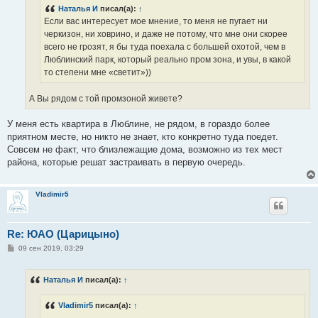
н
Наталья И
писал(а):
↑
и
е
Если вас интересует мое мнение, то меня не пугает ни
черкизон, ни ховрино, и даже не потому, что мне они скорее
всего не грозят, я бы туда поехала с большей охотой, чем в
Люблинский парк, который реально пром зона, и увы, в какой
то степени мне «светит»))
А Вы рядом с той промзоной живете?
У меня есть квартира в Люблине, не рядом, в гораздо более
приятном месте, но никто не знает, кто конкретно туда поедет.
Совсем не факт, что близлежащие дома, возможно из тех мест
района, которые решат застраивать в первую очередь.
Vladimir5
Re: ЮАО (Царицыно)
С
09 сен 2019, 03:29
о
о
б
Наталья И
писал(а):
↑
щ
е
н
Vladimir5
писал(а):
↑
и
е