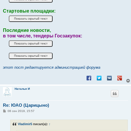
Стартовые площадки:
Последние новости,
в том числе, тендеры Госзакупок:
этот пост редактируется администрацией форума
Поделиться в Facebook
Поделиться в Twitt
Поделиться в
Подели
Наталья И
Re: ЮАО (Царицыно)
С
08 сен 2019, 15:57
о
о
б
Vladimir5
писал(а):
↑
щ
е