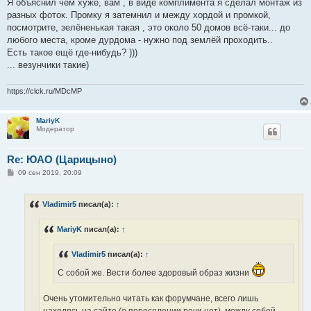
Я объяснил чем хуже, вам , в виде комплимента я сделал монтаж из
разных фоток. Промку я затемнил и между хордой и промкой,
посмотрите, зелёненькая такая , это около 50 домов всё-таки... до
любого места, кроме дурдома - нужно под землёй проходить..
Есть такое ещё где-нибудь? )))
... везунчики такие)
https://clck.ru/MDcMP
MariyK
Модератор
Re: ЮАО (Царицыно)
С
09 сен 2019, 20:09
о
о
б
Vladimir5
писал(а):
↑
щ
е
н
MariyK
писал(а):
↑
и
е
Vladimir5
писал(а):
↑
С собой же. Вести более здоровый образ жизни
Очень утомительно читать как форумчане, всего лишь
находясь на сайте (о переселении речи нет), между собой