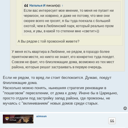
Наталья И
писал(а):
↑
Если вас интересует мое мнение, то меня не пугает ни
черкизон, ни ховрино, и даже не потому, что мне они
скорее всего не грозят, я бы туда поехала с большей
охотой, чем в Люблинский парк, который реально пром
зона, и увы, в какой то степени мне «светит»))
А Вы рядом с той промзоной живете?
У меня есть квартира в Люблине, не рядом, в гораздо более
приятном месте, но никто не знает, кто конкретно туда поедет.
Совсем не факт, что близлежащие дома, возможно из тех мест
района, которые решат застраивать в первую очередь.
Если не рядом, то вряд ли стоит беспокоится. Думаю, поедут
близлежащие дома.
Насколько можно понять, нынешняя стратегия реновации в
"пошаговом" переселении, от дома к дому. Иначе бы в Царицыно,
просто отдали под застройку запад района, где промзоны, не
мучаясь с "вклиниванием" новых домов среди старых.
aimsun