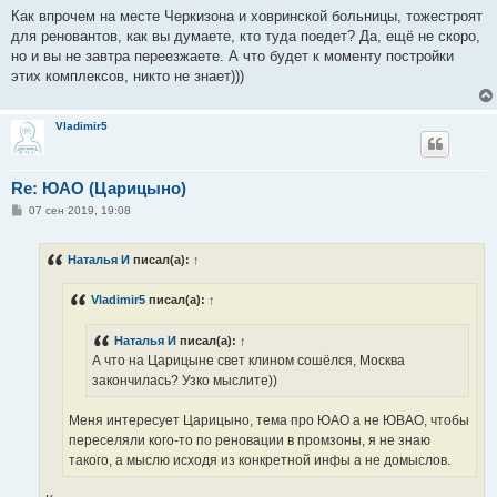
о
Как впрочем на месте Черкизона и ховринской больницы, тожестроят
б
для реновантов, как вы думаете, кто туда поедет? Да, ещё не скоро,
щ
е
но и вы не завтра переезжаете. А что будет к моменту постройки
н
этих комплексов, никто не знает)))
и
е
Vladimir5
Re: ЮАО (Царицыно)
С
07 сен 2019, 19:08
о
о
б
Наталья И
писал(а):
↑
щ
е
н
Vladimir5
писал(а):
↑
и
е
Наталья И
писал(а):
↑
А что на Царицыне свет клином сошёлся, Москва
закончилась? Узко мыслите))
Меня интересует Царицыно, тема про ЮАО а не ЮВАО, чтобы
переселяли кого-то по реновации в промзоны, я не знаю
такого, а мыслю исходя из конкретной инфы а не домыслов.