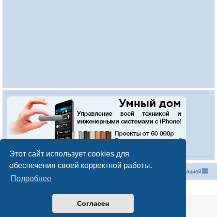
Этот сайт использует cookies для
обеспечения своей корректной работы.
Список форумов
С
в
я
з
а
т
ь
с
я
с
а
д
м
и
н
и
с
т
р
а
ц
и
е
й
Подробнее
Создано на основе
phpBB
® Forum Software © phpBB Limited
Русская поддержка phpBB
Согласен