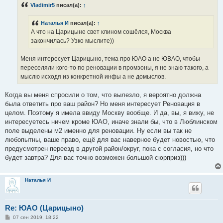
Vladimir5
писал(а):
↑
щ
е
н
Наталья И
писал(а):
↑
и
е
А что на Царицыне свет клином сошёлся, Москва
закончилась? Узко мыслите))
Меня интересует Царицыно, тема про ЮАО а не ЮВАО, чтобы
переселяли кого-то по реновации в промзоны, я не знаю такого, а
мыслю исходя из конкретной инфы а не домыслов.
Когда вы меня спросили о том, что вылезло, я вероятно должна
была ответить про ваш район? Но меня интересует Реновация в
целом. Поэтому я имела ввиду Москву вообще. И да, вы, я вижу, не
интересуетесь ничем кроме ЮАО, иначе знали бы, что в Люблинском
поле выделены м2 именно для реновации. Ну если вы так не
любопытны, ваше право, ещё для вас наверное будет новостью, что
предусмотрен переезд в другой район/округ, пока с согласия, но что
будет завтра? Для вас точно возможен большой сюрприз)))
Наталья И
Re: ЮАО (Царицыно)
С
07 сен 2019, 18:22
о