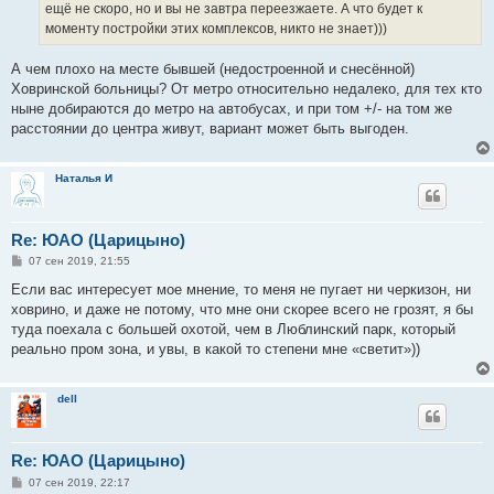
е
ещё не скоро, но и вы не завтра переезжаете. А что будет к
моменту постройки этих комплексов, никто не знает)))
А чем плохо на месте бывшей (недостроенной и снесённой)
Ховринской больницы? От метро относительно недалеко, для тех кто
ныне добираются до метро на автобусах, и при том +/- на том же
расстоянии до центра живут, вариант может быть выгоден.
Наталья И
Re: ЮАО (Царицыно)
С
07 сен 2019, 21:55
о
о
Если вас интересует мое мнение, то меня не пугает ни черкизон, ни
б
ховрино, и даже не потому, что мне они скорее всего не грозят, я бы
щ
е
туда поехала с большей охотой, чем в Люблинский парк, который
н
реально пром зона, и увы, в какой то степени мне «светит»))
и
е
dell
Re: ЮАО (Царицыно)
С
07 сен 2019, 22:17