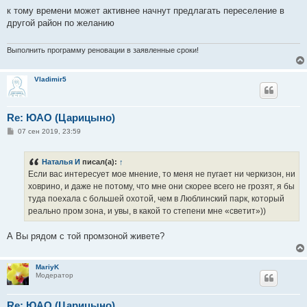
о
о
к тому времени может активнее начнут предлагать переселение в
б
другой район по желанию
щ
е
н
и
Выполнить программу реновации в заявленные сроки!
е
Vladimir5
Re: ЮАО (Царицыно)
С
07 сен 2019, 23:59
о
о
б
Наталья И
писал(а):
↑
щ
е
Если вас интересует мое мнение, то меня не пугает ни черкизон, ни
н
ховрино, и даже не потому, что мне они скорее всего не грозят, я бы
и
е
туда поехала с большей охотой, чем в Люблинский парк, который
реально пром зона, и увы, в какой то степени мне «светит»))
А Вы рядом с той промзоной живете?
MariyK
Модератор
Re: ЮАО (Царицыно)