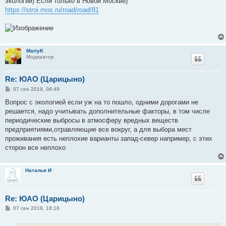
экологии) Если только в Новой Москве)
https://stroi.mos.ru/road/road/81
MariyK
Модератор
Re: ЮАО (Царицыно)
С
07 сен 2019, 08:49
о
о
Вопрос с экологией если уж на то пошло, одними дорогами не
б
решается, надо учитывать дополнительные факторы, в том числе
щ
е
периодические выбросы в атмосферу вредных веществ
н
предприятиями,отравляющие все вокруг, а для выбора мест
и
е
проживания есть неплохие варианты запад-север например, с этих
сторон все неплохо
Наталья И
Re: ЮАО (Царицыно)
С
07 сен 2019, 18:18
о
о
б