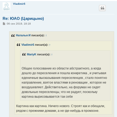
Vladimir5
Re: ЮАО (Царицыно)
С
06 сен 2019, 18:18
о
о
б
Наталья И
писал(а):
↑
щ
е
н
Vladimir5
писал(а):
↑
и
е
MariyK
писал(а):
↑
Общее голосование из области абстрактного, а когда
дошло до переселения и пошла конкретика , и учитывая
еденичные высказывания переселенцев , стало понятно
направление, взятое властями в реновации , которое не
воодушевляет. Действительно, на форумах не сидят
довольные переселенцы, что не радует, поскольку
картина вырисовывается так себе
Картина как картина. Ничего нового. Строят как и обещали,
рядом с прежними домами, а не где-нибудь в промзоне.