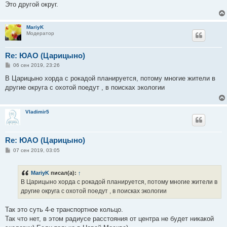
е
Это другой округ.
MariyK
Модератор
Re: ЮАО (Царицыно)
С
06 сен 2019, 23:26
о
о
В Царицыно хорда с рокадой планируется, потому многие жители в
б
другие округа с охотой поедут , в поисках экологии
щ
е
н
и
Vladimir5
е
Re: ЮАО (Царицыно)
С
07 сен 2019, 03:05
о
о
б
MariyK
писал(а):
↑
щ
е
В Царицыно хорда с рокадой планируется, потому многие жители в
н
другие округа с охотой поедут , в поисках экологии
и
е
Так это суть 4-е транспортное кольцо.
Так что нет, в этом радиусе расстояния от центра не будет никакой