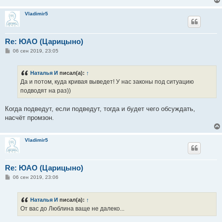
Vladimir5
Re: ЮАО (Царицыно)
С
06 сен 2019, 23:05
о
о
б
Наталья И
писал(а):
↑
щ
е
Да и потом, куда кривая выведет! У нас законы под ситуацию
н
подводят на раз))
и
е
Когда подведут, если подведут, тогда и будет чего обсуждать,
насчёт промзон.
Vladimir5
Re: ЮАО (Царицыно)
С
06 сен 2019, 23:06
о
о
б
Наталья И
писал(а):
↑
щ
е
От вас до Люблина ваще не далеко...
н
и