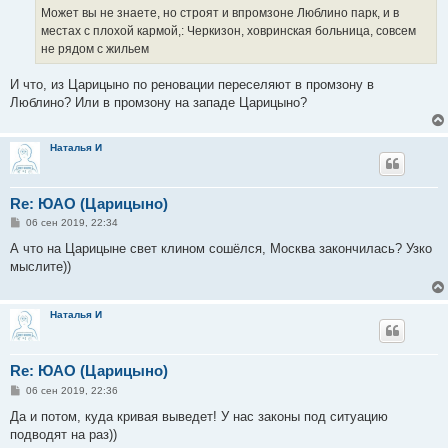
Может вы не знаете, но строят и впромзоне Люблино парк, и в
местах с плохой кармой,: Черкизон, ховринская больница, совсем
не рядом с жильем
И что, из Царицыно по реновации переселяют в промзону в
Люблино? Или в промзону на западе Царицыно?
Наталья И
Re: ЮАО (Царицыно)
С
06 сен 2019, 22:34
о
о
А что на Царицыне свет клином сошёлся, Москва закончилась? Узко
б
мыслите))
щ
е
н
и
Наталья И
е
Re: ЮАО (Царицыно)
С
06 сен 2019, 22:36
о
о
Да и потом, куда кривая выведет! У нас законы под ситуацию
б
подводят на раз))
щ