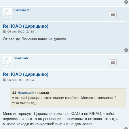
е
н
и
Наталья И
е
Re: ЮАО (Царицыно)
С
06 сен 2019, 22:38
о
о
От вас до Люблина ваще не далеко...
б
щ
е
н
и
Vladimir5
е
Re: ЮАО (Царицыно)
С
06 сен 2019, 23:04
о
о
б
Наталья И
писал(а):
↑
щ
е
А что на Царицыне свет клином сошёлся, Москва закончилась?
н
Узко мыслите))
и
е
Меня интересует Царицыно, тема про ЮАО а не ЮВАО, чтобы
переселяли кого-то по реновации в промзоны, я не знаю такого, а
мыслю исходя из конкретной инфы а не домыслов.