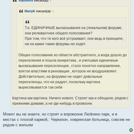
Vladimir5
писал(а):
↑
щ
е
н
MariyK
писал(а):
↑
и
е
Т.е. ЕДИНИЧНЫЕ высказывания на (локальном) форуме,
они релевантнее общего голосования?
При том, что те кого всё устраивает, они ведь в принципе,
ни на какие такие форумы не ходят.
Общее голосование из области абстрактного, а когда дошло до
переселения и пошла конкретика , и учитывая еденичные
высказывания переселенцев , стало понятно направление,
взятое властями в реновации , которое не воодушевляет.
Действительно, на форумах не сидят довольные
переселенцы, что не радует, поскольку картина
вырисовывается так себе
Картина как картина. Ничего нового. Строят как и обещали, рядом с
прежними домами, а не где-нибудь в промзоне.
Может вы не знаете, но строят и впромзоне Люблино парк, и в
местах с плохой кармой,: Черкизон, ховринская больница, совсем не
рядом с жильем