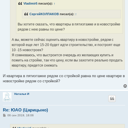
н
Vladimir5
писал(а):
↑
и
е
СергейКОЛПАКОВ
писал(а):
↑
Вы хотите сказать, что квартиры в пятиэтажке и в новостройке
рядом с нею равны по цене?
А вы, можете сейчас оценить квартиру в новостройке, рядом с
которой еще лет 15-20 будет идти строительство, и построят еще
10 -15 новостроек?
Я сомневаюсь, что выстроится очередь из желающих купить и
пожить на стройке, так что цену, если вы захотите реально продать
квартиру, придется снижать
И квартира в пятиэтажке рядом со стройкой равна по цене квартире в
новостройке рядом со стройкой?
Наталья И
Re: ЮАО (Царицыно)
С
06 сен 2019, 18:06
о
о
б