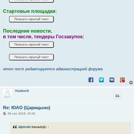
Стартовые площадки:
Последние новости,
в том числе, тендеры Госзакупок:
этот пост редактируется администрацией форума
Поделиться в Facebook
Поделиться в Twitt
Поделиться в
Подели
Vladimir5
Re: ЮАО (Царицыно)
С
06 сен 2019, 15:42
о
о
б
alpinski
писал(а):
↑
щ
е