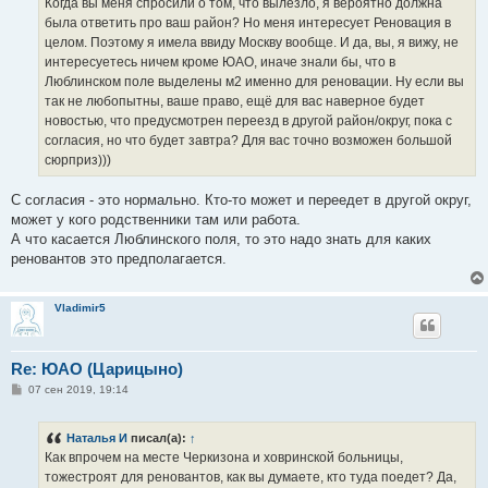
Когда вы меня спросили о том, что вылезло, я вероятно должна
была ответить про ваш район? Но меня интересует Реновация в
целом. Поэтому я имела ввиду Москву вообще. И да, вы, я вижу, не
интересуетесь ничем кроме ЮАО, иначе знали бы, что в
Люблинском поле выделены м2 именно для реновации. Ну если вы
так не любопытны, ваше право, ещё для вас наверное будет
новостью, что предусмотрен переезд в другой район/округ, пока с
согласия, но что будет завтра? Для вас точно возможен большой
сюрприз)))
С согласия - это нормально. Кто-то может и переедет в другой округ,
может у кого родственники там или работа.
А что касается Люблинского поля, то это надо знать для каких
реновантов это предполагается.
Vladimir5
Re: ЮАО (Царицыно)
С
07 сен 2019, 19:14
о
о
б
Наталья И
писал(а):
↑
щ
е
Как впрочем на месте Черкизона и ховринской больницы,
н
тожестроят для реновантов, как вы думаете, кто туда поедет? Да,
и