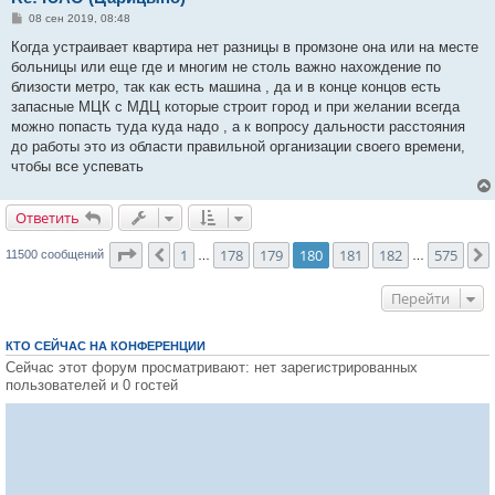
С
08 сен 2019, 08:48
о
о
Когда устраивает квартира нет разницы в промзоне она или на месте
б
больницы или еще где и многим не столь важно нахождение по
щ
е
близости метро, так как есть машина , да и в конце концов есть
н
запасные МЦК с МДЦ которые строит город и при желании всегда
и
е
можно попасть туда куда надо , а к вопросу дальности расстояния
до работы это из области правильной организации своего времени,
чтобы все успевать
Ответить
О
т
в
е
т
и
т
ь
Страница
180
из
575
1
178
179
180
181
182
575
Пред.
11500 сообщений
…
…
Перейти
КТО СЕЙЧАС НА КОНФЕРЕНЦИИ
Сейчас этот форум просматривают: нет зарегистрированных
пользователей и 0 гостей