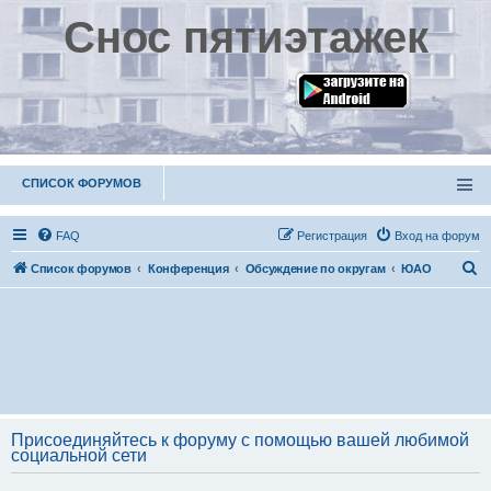
Снос пятиэтажек
СПИСОК ФОРУМОВ
FAQ
Р
е
г
и
с
т
р
а
ц
и
я
Вход на форум
П
Список форумов
Конференция
Обсуждение по округам
ЮАО
о
и
с
к
Присоединяйтесь к форуму с помощью вашей любимой
социальной сети