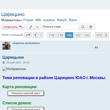
Царицыно
Модераторы:
Psaron
,
Milli
,
uvaokuz
,
MariyK
,
Валя
Ответить
Поиск
Расширенн
О
т
в
е
т
и
т
ь
Страница
180
из
575
1
178
179
180
181
182
575
Пред.
11500 сообщений
…
…
ekaterina.merkusheva
Царицыно
С
03 май 2017, 18:32
о
о
б
щ
е
Тема реновации в районе Царицино ЮАО г. Москвы
н
и
е
Карта реновации:
Список домов: