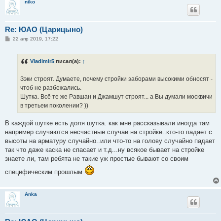
niko
Re: ЮАО (Царицыно)
С
22 апр 2019, 17:22
о
о
б
Vladimir5
писал(а):
↑
щ
е
н
Зэки строят. Думаете, почему стройки заборами высокими обносят -
и
е
чтоб не разбежались.
Шутка. Всё те же Равшан и Джамшут строят... а Вы думали москвичи
в третьем поколении? ))
В каждой шутке есть доля шутка. как мне рассказывали иногда там
например случаются несчастные случаи на стройке..кто-то падает с
высоты на арматуру случайно..или что-то на голову случайно падает
так что даже каска не спасает и т.д...ну всякое бывает на стройке
знаете ли, там ребята не такие уж простые бывают со своим
специфическим прошлым
Anka