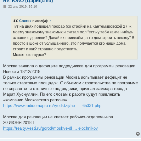
Re: ЮАО (Царицыно)
С
22 апр 2019, 19:10
о
о
б
Светик
писал(а):
↑
щ
е
Тут на днях подошёл прораб (со стройки на Кантемировской 27 )к
н
моему знакомому знакомых и сказал мол "есть у тебя какие нибудь
и
е
алкаши с деревни? Давай их привезём , а то дом строить некому" Я
просто в шоке от услышанного, это получается кто наши дома
строит и как? страшно представить.
Может кто вкурсе?
Москва заявила о дефиците подрядчиков для программы реновации
Новости 18/12/2018
В рамках программы реновации Москва испытывает дефицит не
только стартовых площадок. С объемом строительства по программе
не справятся и столичные подрядчики, признал заммэра города
Марат Хуснуллин. По его словам к работе будут привлекать
«компании Московского региона».
https://www.radidomapro.ru/ryedktzij/ne ... -65331.php
Москве для реновации не хватает рабочих-отделочников
20 ИЮНЯ 2018 Г.
https://realty.vesti.ru/gorod/moskve-dl ... elochnikov