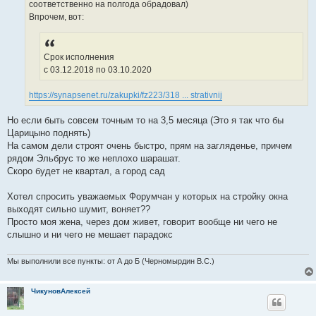
соответственно на полгода обрадовал)
Впрочем, вот:
Срок исполнения
c 03.12.2018 по 03.10.2020
https://synapsenet.ru/zakupki/fz223/318 ... strativnij
Но если быть совсем точным то на 3,5 месяца (Это я так что бы
Царицыно поднять)
На самом дели строят очень быстро, прям на загляденье, причем
рядом Эльбрус то же неплохо шарашат.
Скоро будет не квартал, а город сад
Хотел спросить уважаемых Форумчан у которых на стройку окна
выходят сильно шумит, воняет??
Просто моя жена, через дом живет, говорит вообще ни чего не
слышно и ни чего не мешает парадокс
Мы выполнили все пункты: от А до Б (Черномырдин В.С.)
ЧикуновАлексей