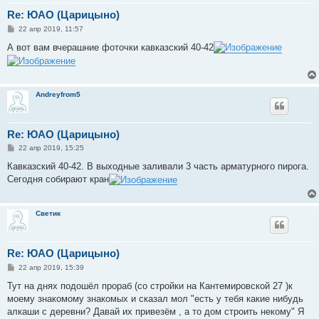
Re: ЮАО (Царицыно)
С
22 апр 2019, 11:57
о
о
А вот вам вчерашние фоточки кавказский 40-42
б
щ
е
н
и
Andreyfrom5
е
Re: ЮАО (Царицыно)
С
22 апр 2019, 15:25
о
о
Кавказский 40-42. В выходные заливали 3 часть арматурного пирога.
б
Сегодня собирают кран
щ
е
н
и
Светик
е
Re: ЮАО (Царицыно)
С
22 апр 2019, 15:39
о
о
Тут на днях подошёл прораб (со стройки на Кантемировской 27 )к
б
моему знакомому знакомых и сказал мол "есть у тебя какие нибудь
щ
е
алкаши с деревни? Давай их привезём , а то дом строить некому" Я
н