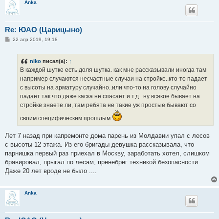
Anka
Re: ЮАО (Царицыно)
С
22 апр 2019, 19:18
о
о
б
niko
писал(а):
↑
щ
е
В каждой шутке есть доля шутка. как мне рассказывали иногда там
н
например случаются несчастные случаи на стройке..кто-то падает
и
е
с высоты на арматуру случайно..или что-то на голову случайно
падает так что даже каска не спасает и т.д...ну всякое бывает на
стройке знаете ли, там ребята не такие уж простые бывают со
своим специфическим прошлым
Лет 7 назад при капремонте дома парень из Молдавии упал с лесов
с высоты 12 этажа. Из его бригады девушка рассказывала, что
парнишка первый раз приехал в Москву, заработать хотел, слишком
бравировал, прыгал по лесам, пренебрег техникой безопасности.
Даже 20 лет вроде не было ....
Anka