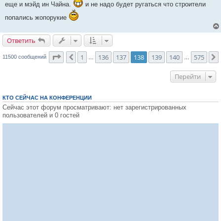
еще и мэйд ин Чайна.
и не надо будет ругаться что строители
и
е
попались жопорукие
Ответить
О
т
в
е
т
и
т
ь
Страница
138
из
575
1
136
137
138
139
140
575
Пред.
11500 сообщений
…
…
Перейти
КТО СЕЙЧАС НА КОНФЕРЕНЦИИ
Сейчас этот форум просматривают: нет зарегистрированных
пользователей и 0 гостей