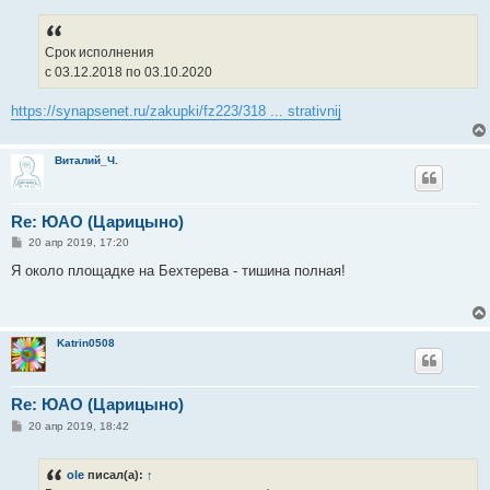
Срок исполнения
c 03.12.2018 по 03.10.2020
https://synapsenet.ru/zakupki/fz223/318 ... strativnij
Виталий_Ч.
Re: ЮАО (Царицыно)
С
20 апр 2019, 17:20
о
о
Я около площадке на Бехтерева - тишина полная!
б
щ
е
н
и
Katrin0508
е
Re: ЮАО (Царицыно)
С
20 апр 2019, 18:42
о
о
б
ole
писал(а):
↑
щ