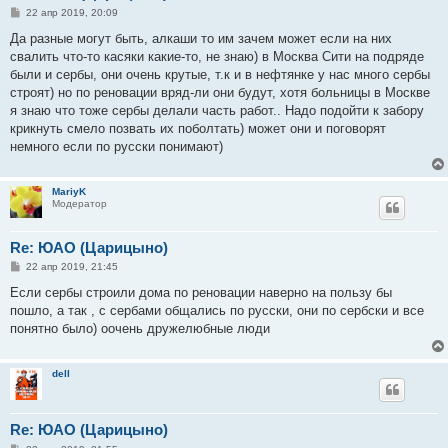
С
22 апр 2019, 20:09
о
о
Да разные могут быть, алкаши то им зачем может если на них
б
свалить что-то касяки какие-то, не знаю) в Москва Сити на подряде
щ
е
были и сербы, они очень крутые, т.к и в нефтянке у нас много сербы
н
строят) но по реновации вряд-ли они будут, хотя больницы в Москве
и
е
я знаю что тоже сербы делали часть работ.. Надо подойти к забору
крикнуть смело позвать их поболтать) может они и поговорят
немного если по русски понимают)
MariyK
Модератор
Re: ЮАО (Царицыно)
С
22 апр 2019, 21:45
о
о
Если сербы строили дома по реновации наверно на пользу бы
б
пошло, а так , с сербами общались по русски, они по сербски и все
щ
е
понятно было) оочень дружелюбные люди
н
и
е
dell
Re: ЮАО (Царицыно)