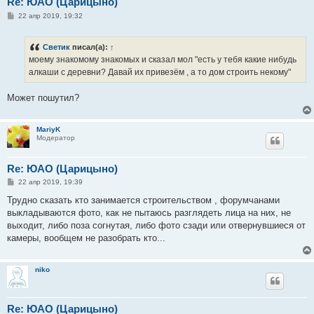
Re: ЮАО (Царицыно)
С
22 апр 2019, 19:32
о
о
б
Светик
писал(а):
↑
щ
е
моему знакомому знакомых и сказал мол "есть у тебя какие нибудь
н
алкаши с деревни? Давай их привезём , а то дом строить некому"
и
е
Может пошутил?
MariyK
Модератор
Re: ЮАО (Царицыно)
С
22 апр 2019, 19:39
о
о
Трудно сказать кто занимается строительством , форумчанами
б
выкладываются фото, как не пытаюсь разглядеть лица на них, не
щ
е
выходит, либо поза согнутая, либо фото сзади или отвернувшиеся от
н
камеры, вообщем не разобрать кто...
и
е
niko
Re: ЮАО (Царицыно)