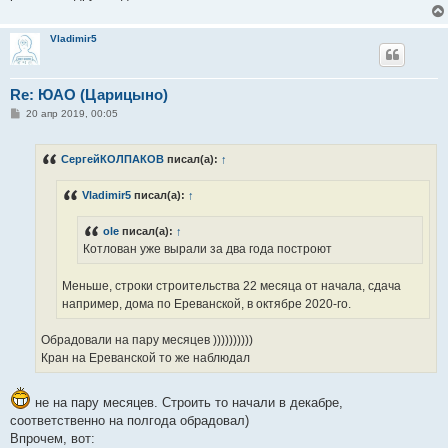
н
и
е
Vladimir5
Re: ЮАО (Царицыно)
С
20 апр 2019, 00:05
о
о
б
СергейКОЛПАКОВ
писал(а):
↑
щ
е
н
Vladimir5
писал(а):
↑
и
е
ole
писал(а):
↑
Котлован уже вырали за два года построют
Меньше, строки строительства 22 месяца от начала, сдача
например, дома по Ереванской, в октябре 2020-го.
Обрадовали на пару месяцев ))))))))))
Кран на Ереванской то же наблюдал
не на пару месяцев. Строить то начали в декабре,
соответственно на полгода обрадовал)
Впрочем, вот: