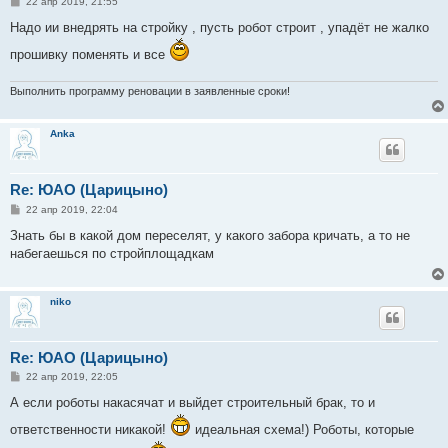
С
22 апр 2019, 21:55
о
о
Надо ии внедрять на стройку , пусть робот строит , упадёт не жалко
б
щ
прошивку поменять и все
е
н
и
Выполнить программу реновации в заявленные сроки!
е
Anka
Re: ЮАО (Царицыно)
С
22 апр 2019, 22:04
о
о
Знать бы в какой дом переселят, у какого забора кричать, а то не
б
набегаешься по стройплощадкам
щ
е
н
и
niko
е
Re: ЮАО (Царицыно)
С
22 апр 2019, 22:05
о
о
А если роботы накасячат и выйдет строительный брак, то и
б
щ
ответственности никакой!
идеальная схема!) Роботы, которые
е
н