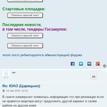
Стартовые площадки:
Последние новости,
в том числе, тендеры Госзакупок:
этот пост редактируется администрацией форума
Поделиться в Facebook
Поделиться в Twitt
Поделиться в
Подели
ole
Re: ЮАО (Царицыно)
С
19 апр 2019, 22:01
о
о
В газете коммерсант появилась информация что при реновации если
б
не нравится квартира могут предложить другой вариант в своём
щ
е
районе но другом доме