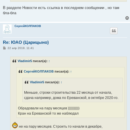
В разделе Новости есть ссылка в последнем сообщении , но там
бла-бла
СергейКОЛПАКОВ
Re: ЮАО (Царицыно)
С
22 апр 2019, 11:41
о
о
б
Vladimir5
писал(а):
↑
щ
е
н
СергейКОЛПАКОВ
писал(а):
↑
и
е
Vladimir5
писал(а):
↑
Меньше, строки строительства 22 месяца от начала,
сдача например, дома по Ереванской, в октябре 2020-го.
Обрадовали на пару месяцев ))))))))))
Кран на Ереванской то же наблюдал
не на пару месяцев. Строить то начали в декабре,