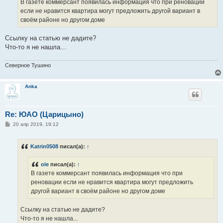
е
В газете коммерсант появилась информация что при реновации
н
если не нравится квартира могут предложить другой вариант в
и
е
своём районе но другом доме
Ссылку на статью не дадите?
Что-то я не нашла...
Северное Тушино
Anka
Re: ЮАО (Царицыно)
С
20 апр 2019, 19:12
о
о
б
Katrin0508
писал(а):
↑
щ
е
н
ole
писал(а):
↑
и
е
В газете коммерсант появилась информация что при
реновации если не нравится квартира могут предложить
другой вариант в своём районе но другом доме
Ссылку на статью не дадите?
Что-то я не нашла...