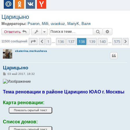
Царицыно
Модераторы:
Psaron
,
Milli
,
uvaokuz
,
MariyK
,
Валя
Ответить
Поиск
Расширенн
О
т
в
е
т
и
т
ь
Страница
138
из
575
1
136
137
138
139
140
575
Пред.
11500 сообщений
…
…
ekaterina.merkusheva
Царицыно
С
03 май 2017, 18:32
о
о
б
щ
е
Тема реновации в районе Царицино ЮАО г. Москвы
н
и
е
Карта реновации:
Список домов: