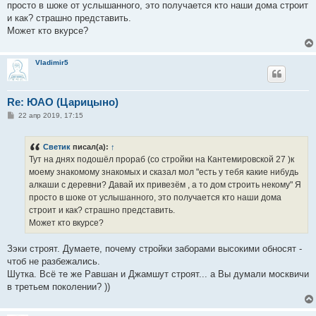
просто в шоке от услышанного, это получается кто наши дома строит
и
е
и как? страшно представить.
Может кто вкурсе?
Vladimir5
Re: ЮАО (Царицыно)
С
22 апр 2019, 17:15
о
о
б
Светик
писал(а):
↑
щ
е
Тут на днях подошёл прораб (со стройки на Кантемировской 27 )к
н
моему знакомому знакомых и сказал мол "есть у тебя какие нибудь
и
е
алкаши с деревни? Давай их привезём , а то дом строить некому" Я
просто в шоке от услышанного, это получается кто наши дома
строит и как? страшно представить.
Может кто вкурсе?
Зэки строят. Думаете, почему стройки заборами высокими обносят -
чтоб не разбежались.
Шутка. Всё те же Равшан и Джамшут строят... а Вы думали москвичи
в третьем поколении? ))