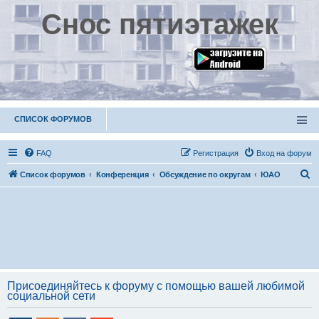
Снос пятиэтажек
СПИСОК ФОРУМОВ
FAQ
Р
е
г
и
с
т
р
а
ц
и
я
Вход на форум
П
Список форумов
Конференция
Обсуждение по округам
ЮАО
о
и
с
к
Присоединяйтесь к форуму с помощью вашей любимой
социальной сети