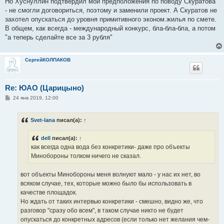
Но Хуснуллин подтвердил мои предположения по поводу Скуратова
- не смогли договориться, поэтому и заменили проект. А Скуратов не
захотел опускаться до уровня примитивного эконом.жилья по смете.
В общем, как всегда - международный конкурс, бла-бла-бла, а потом
"а теперь сделайте все за 3 рубля"
СергейКОЛПАКОВ
Re: ЮАО (Царицыно)
С
24 янв 2019, 12:00
о
о
б
Svet-lana
писал(а):
↑
щ
е
н
dell
писал(а):
↑
и
е
как всегда одна вода без конкретики- даже про объекты
Минобороны толком ничего не сказал.
вот объекты Минобороны меня волнуют мало - у нас их нет, во
всяком случае, тех, которые можно было бы использовать в
качестве площадок.
Но ждать от таких интервью конкретики - смешно, видно же, что
разговор "сразу обо всем", в таком случае никто не будет
опускаться до конкретных адресов (если только нет желания чем-