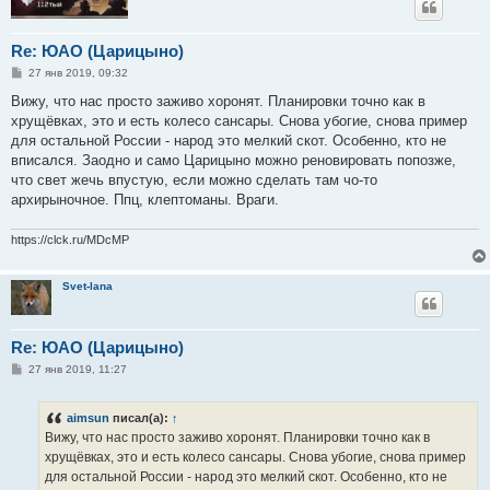
Re: ЮАО (Царицыно)
С
27 янв 2019, 09:32
о
о
Вижу, что нас просто заживо хоронят. Планировки точно как в
б
хрущёвках, это и есть колесо сансары. Снова убогие, снова пример
щ
е
для остальной России - народ это мелкий скот. Особенно, кто не
н
вписался. Заодно и само Царицыно можно реновировать попозже,
и
е
что свет жечь впустую, если можно сделать там чо-то
архирыночное. Ппц, клептоманы. Враги.
https://clck.ru/MDcMP
Svet-lana
Re: ЮАО (Царицыно)
С
27 янв 2019, 11:27
о
о
б
aimsun
писал(а):
↑
щ
е
Вижу, что нас просто заживо хоронят. Планировки точно как в
н
хрущёвках, это и есть колесо сансары. Снова убогие, снова пример
и
е
для остальной России - народ это мелкий скот. Особенно, кто не