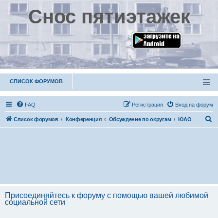
Снос пятиэтажек
СПИСОК ФОРУМОВ
FAQ
Р
е
г
и
с
т
р
а
ц
и
я
Вход на форум
П
Список форумов
Конференция
Обсуждение по округам
ЮАО
о
и
с
к
Присоединяйтесь к форуму с помощью вашей любимой
социальной сети