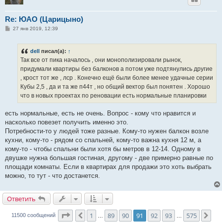
Re: ЮАО (Царицыно)
С
27 янв 2019, 12:39
о
о
б
dell
писал(а):
↑
щ
е
Так все от пика началось , они монополизировали рынок,
н
придумали квартиры без балконов а потом уже подтянулись другие
и
е
, крост тот же , лср . Конечно ещё были более менее удачные серии
Кубы 2,5 , да и та же п44т , но общий вектор был понятен . Хорошо
что в новых проектах по реновации есть нормальные планировки
есть нормальные, есть не очень. Вопрос - кому что нравится и
насколько повезет получить именно это.
Потребности-то у людей тоже разные. Кому-то нужен балкон возле
кухни, кому-то - рядом со спальней, кому-то важна кухня 12 м, а
кому-то - чтобы спальни были хотя бы метров в 12-14. Одному в
двушке нужна большая гостиная, другому - две примерно равные по
площади комнаты. Если в квартирах для продажи это хоть выбрать
можно, то тут - что достанется.
Ответить
О
т
в
е
т
и
т
ь
Страница
91
из
575
1
89
90
91
92
93
575
Пред.
Сле
11500 сообщений
…
…