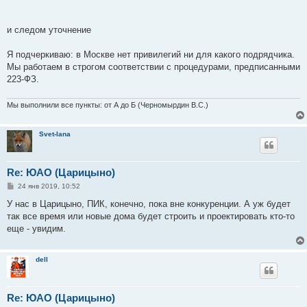
и следом уточнение
Я подчеркиваю: в Москве нет привилегий ни для какого подрядчика.
Мы работаем в строгом соответствии с процедурами, предписанными
223-ФЗ.
Мы выполнили все пункты: от А до Б (Черномырдин В.С.)
Svet-lana
Re: ЮАО (Царицыно)
С
24 янв 2019, 10:52
о
о
У нас в Царицыно, ПИК, конечно, пока вне конкуренции. А уж будет
б
так все время или новые дома будет строить и проектировать кто-то
щ
е
еще - увидим.
н
и
е
dell
Re: ЮАО (Царицыно)