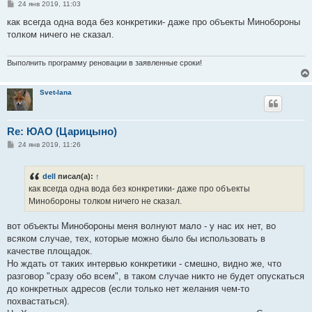
С
24 янв 2019, 11:03
о
о
как всегда одна вода без конкретики- даже про объекты Минобороны
б
толком ничего не сказал.
щ
е
н
и
Выполнить программу реновации в заявленные сроки!
е
Svet-lana
Re: ЮАО (Царицыно)
С
24 янв 2019, 11:26
о
о
б
dell
писал(а):
↑
щ
е
как всегда одна вода без конкретики- даже про объекты
н
Минобороны толком ничего не сказал.
и
е
вот объекты Минобороны меня волнуют мало - у нас их нет, во
всяком случае, тех, которые можно было бы использовать в
качестве площадок.
Но ждать от таких интервью конкретики - смешно, видно же, что
разговор "сразу обо всем", в таком случае никто не будет опускаться
до конкретных адресов (если только нет желания чем-то
похвастаться).