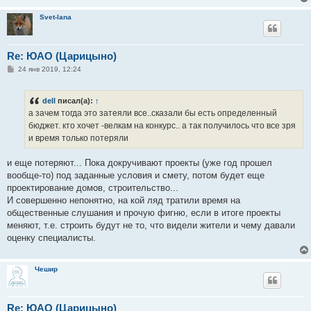
Svet-lana
Re: ЮАО (Царицыно)
С
24 янв 2019, 12:24
о
о
б
dell
писал(а):
↑
щ
е
а зачем тогда это затеяли все..сказали бы есть определенный
н
бюджет. кто хочет -велкам на конкурс.. а так получилось что все зря
и
е
и время только потеряли
и еще потеряют... Пока докручивают проекты (уже год прошел
вообще-то) под заданные условия и смету, потом будет еще
проектирование домов, строительство...
И совершенно непонятно, на кой ляд тратили время на
общественные слушания и прочую фигню, если в итоге проекты
меняют, т.е. строить будут не то, что видели жители и чему давали
оценку специалисты.
Чешир
Re: ЮАО (Царицыно)