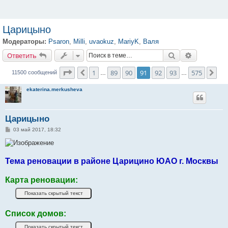
Царицыно
Модераторы:
Psaron
,
Milli
,
uvaokuz
,
MariyK
,
Валя
Ответить
Поиск
Расширенн
О
т
в
е
т
и
т
ь
Страница
91
из
575
1
89
90
91
92
93
575
Пред.
Сле
11500 сообщений
…
…
ekaterina.merkusheva
Царицыно
С
03 май 2017, 18:32
о
о
б
щ
е
Тема реновации в районе Царицино ЮАО г. Москвы
н
и
е
Карта реновации:
Список домов: