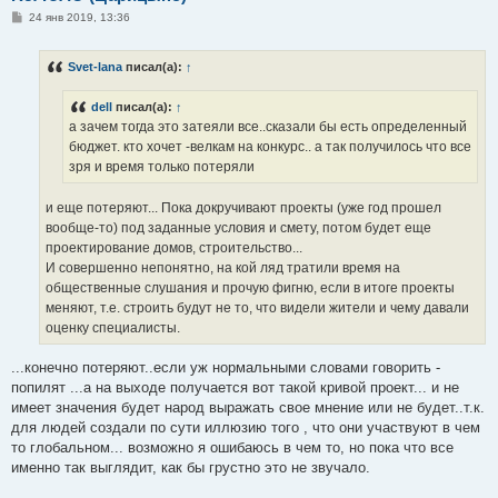
С
24 янв 2019, 13:36
о
о
б
Svet-lana
писал(а):
↑
щ
е
н
dell
писал(а):
↑
и
е
а зачем тогда это затеяли все..сказали бы есть определенный
бюджет. кто хочет -велкам на конкурс.. а так получилось что все
зря и время только потеряли
и еще потеряют... Пока докручивают проекты (уже год прошел
вообще-то) под заданные условия и смету, потом будет еще
проектирование домов, строительство...
И совершенно непонятно, на кой ляд тратили время на
общественные слушания и прочую фигню, если в итоге проекты
меняют, т.е. строить будут не то, что видели жители и чему давали
оценку специалисты.
...конечно потеряют..если уж нормальными словами говорить -
попилят ...а на выходе получается вот такой кривой проект... и не
имеет значения будет народ выражать свое мнение или не будет..т.к.
для людей создали по сути иллюзию того , что они участвуют в чем
то глобальном... возможно я ошибаюсь в чем то, но пока что все
именно так выглядит, как бы грустно это не звучало.