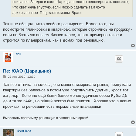
вписался. Заодно и само Царицыно можно реновировать попозже,
что свет жечь впустую, если можно сделать там чо-то
архирыночное. Ппц, клептоманы. Враги.
Так и не обещал никто особого расширения. Более того, вы
посмотрите планировки в квартирах, которые строились на продажу -
если не брать уж совсем бизнес-класс, то вот примерно такое и
строится по планировкам, как в домах под реновацию.
dell
Re: ЮАО (Царицыно)
С
27 янв 2019, 12:30
о
о
Так все от пика началось , они монополизировали рынок, придумали
б
квартиры без балконов а потом уже подтянулись другие , крост тот
щ
е
же , лср . Конечно ещё были более менее удачные серии Кубы 2,5 ,
н
да и та же п44т , но общий вектор был понятен . Хорошо что в новых
и
е
проектах по реновации есть нормальные планировки
Выполнить программу реновации в заявленные сроки!
Svet-lana