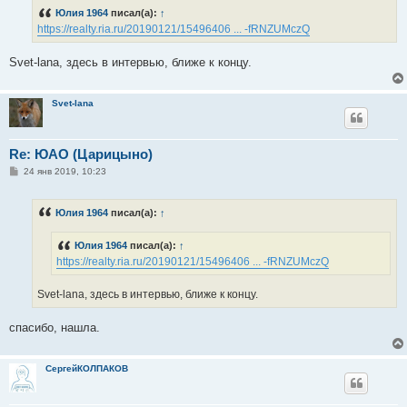
б
Юлия 1964
писал(а):
↑
щ
е
https://realty.ria.ru/20190121/15496406 ... -fRNZUMczQ
н
и
е
Svet-lana, здесь в интервью, ближе к концу.
Svet-lana
Re: ЮАО (Царицыно)
С
24 янв 2019, 10:23
о
о
б
Юлия 1964
писал(а):
↑
щ
е
н
Юлия 1964
писал(а):
↑
и
е
https://realty.ria.ru/20190121/15496406 ... -fRNZUMczQ
Svet-lana, здесь в интервью, ближе к концу.
спасибо, нашла.
СергейКОЛПАКОВ