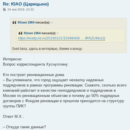
Re: ЮАО (Царицыно)
С
24 янв 2019, 10:32
о
о
б
Юлия 1964
писал(а):
↑
щ
е
н
Юлия 1964
писал(а):
↑
и
е
https://realty.ria.ru/20190121/15496406 ... -fRNZUMczQ
Svet-lana, здесь в интервью, ближе к концу.
Интересно
Вопрос корреспондента Хуснуллину:
Кто построит реновационные дома
– Вы упоминали, что город ощущает нехватку надежных
подрядчиков в рамках программы реновации. Скажите, сколько всего
компаний работает в качестве генподрядчиков и подрядчиков в
Москве по реновационным объектам и почему до 50% подрядных
договоров с Фондом реновации в прошлом приходится на структуру
группы ПИК?
Ответ М.Х.:
– Откуда такие данные?