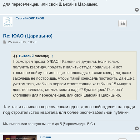
для переселенцев, или свой Шанхай в Царицыно.
СергейКОЛПАКОВ
Re: ЮАО (Царицыно)
С
25 янв 2019, 10:23
о
о
б
Виталий
писал(а):
↑
щ
е
Посмотрел проэкт, УЖАС!!! Каменные джунгли. Если только
н
получить квартиру, продать и валить оттуда подальше. Я вот
и
е
только не пойму, на имеющихся площадках, такие кренделя, даже
захочешь не построишь. Чтобы такой крендель построить, да еще с
учетом того, чтобы на первом етаже солнце хотябы на 15 минут в
день появлялось, сколько места надо!? Думаю цель" Резерва"-
клоповник для переселенцев, или свой Шанхай в Царицыно.
Там так и написано переселенцам одно, для освобождения площади
под строительство квартала для более респектабельной публики.
Мы выполнили все пункты: от А до Б (Черномырдин В.С.)
aimsun