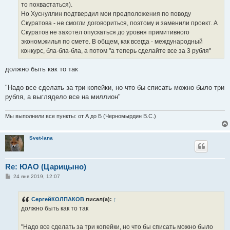
то похвастаться).
Но Хуснуллин подтвердил мои предположения по поводу
Скуратова - не смогли договориться, поэтому и заменили проект. А
Скуратов не захотел опускаться до уровня примитивного
эконом.жилья по смете. В общем, как всегда - международный
конкурс, бла-бла-бла, а потом "а теперь сделайте все за 3 рубля"
должно быть как то так
"Надо все сделать за три копейки, но что бы списать можно было три
рубля, а выглядело все на миллион"
Мы выполнили все пункты: от А до Б (Черномырдин В.С.)
Svet-lana
Re: ЮАО (Царицыно)
С
24 янв 2019, 12:07
о
о
б
СергейКОЛПАКОВ
писал(а):
↑
щ
е
должно быть как то так
н
и
е
"Надо все сделать за три копейки, но что бы списать можно было