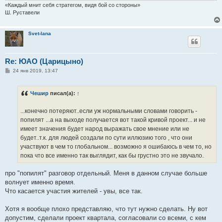
«Каждый мнит себя стратегом, видя бой со стороны»
Ш. Руставели
Svet-lana
Re: ЮАО (Царицыно)
С
24 янв 2019, 13:47
о
о
б
Чешир
писал(а):
↑
щ
е
н
...конечно потеряют..если уж нормальными словами говорить -
и
е
попилят ...а на выходе получается вот такой кривой проект... и не
имеет значения будет народ выражать свое мнение или не
будет..т.к. для людей создали по сути иллюзию того , что они
участвуют в чем то глобальном... возможно я ошибаюсь в чем то, но
пока что все именно так выглядит, как бы грустно это не звучало.
про "попилят" разговор отдельный. Меня в данном случае больше
волнует именно время.
Что касается участия жителей - увы, все так.
Хотя я вообще плохо представляю, что тут нужно сделать. Ну вот
допустим, сделали проект квартала, согласовали со всеми, с кем