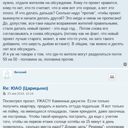
нужно, отдали жителям на обсуждение. Кому-то проект нравится,
кому-то нет, кто-то считает, что в нем вот это хорошо, а вот это
плохо. И что делать дальше? Сколько надо "против", чтобы проект
выкинули и начали делать другой? Это нигде и никак не прописано!
До, допустим, все-таки нашли возражения жителей правильными,
стали делать новый проект - это еще год... Потом снова его
согласовывать и снова обсуждать (потому как не факт, что новый
проект лучше старого, может, в нем что-то учли, но зато такого
добавили, что шерсть дыбом встанет). В общем, так можно и десять
лет все обсуждать...
И я уж не говорю о том, что где-то жители могут разделиться почти
50 на 50 - половина за, половина против.
Виталий
Re: ЮАО (Царицыно)
С
25 янв 2019, 10:18
о
о
Посмотрел проэкт, УЖАС!!! Каменные джунгли. Если только
б
получить квартиру, продать и валить оттуда подальше. Я вот только
щ
е
не пойму, на имеющихся площадках, такие кренделя, даже захочешь
н
не построишь. Чтобы такой крендель построить, да еще с учетом
и
е
того, чтобы на первом етаже солнце хотябы на 15 минут в день
появлялось, сколько места надо!? Думаю цель" Резерва"- клоповник