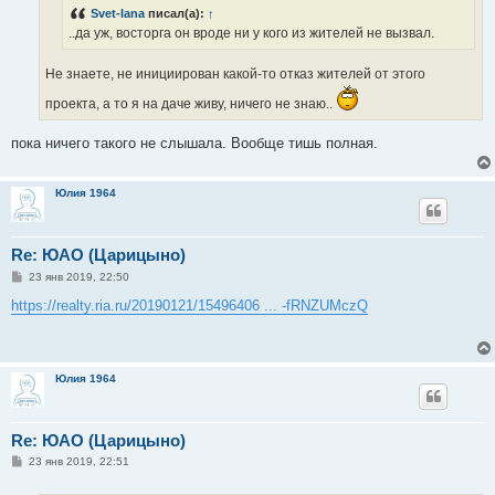
н
Svet-lana
писал(а):
↑
и
е
..да уж, восторга он вроде ни у кого из жителей не вызвал.
Не знаете, не инициирован какой-то отказ жителей от этого
проекта, а то я на даче живу, ничего не знаю..
пока ничего такого не слышала. Вообще тишь полная.
Юлия 1964
Re: ЮАО (Царицыно)
С
23 янв 2019, 22:50
о
о
https://realty.ria.ru/20190121/15496406 ... -fRNZUMczQ
б
щ
е
н
и
Юлия 1964
е
Re: ЮАО (Царицыно)
С
23 янв 2019, 22:51
о
о