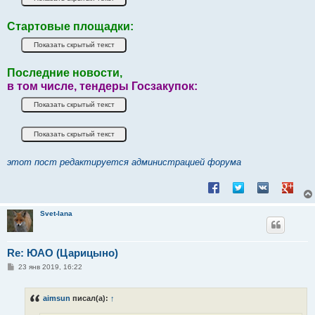
Стартовые площадки:
Последние новости,
в том числе, тендеры Госзакупок:
этот пост редактируется администрацией форума
Поделиться в Facebook
Поделиться в Twitt
Поделиться в
Подели
Svet-lana
Re: ЮАО (Царицыно)
С
23 янв 2019, 16:22
о
о
б
aimsun
писал(а):
↑
щ
е