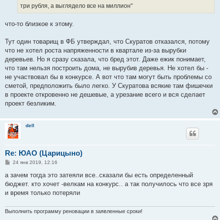
три рубля, а выглядело все на миллион"
что-то близкое к этому.
Тут один товарищ в ФБ утверждал, что Скуратов отказался, потому
что не хотел роста напряженности в квартале из-за вырубки
деревьев. Но я сразу сказала, что бред этот. Даже ежик понимает,
что там нельзя построить дома, не вырубив деревья. Не хотел бы -
не участвовал бы в конкурсе. А вот что там могут быть проблемы со
сметой, предположить было легко. У Скуратова всякие там фишечки
в проекте откровенно не дешевые, а урезание всего и вся сделает
проект безликим.
dell
Re: ЮАО (Царицыно)
С
24 янв 2019, 12:16
о
о
а зачем тогда это затеяли все..сказали бы есть определенный
б
бюджет. кто хочет -велкам на конкурс.. а так получилось что все зря
щ
е
и время только потеряли
н
и
е
Выполнить программу реновации в заявленные сроки!