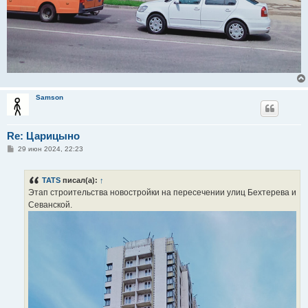
Samson
Re: Царицыно
С
29 июн 2024, 22:23
о
о
б
TATS
писал(а):
↑
щ
е
Этап строительства новостройки на пересечении улиц Бехтерева и
н
Севанской.
и
е