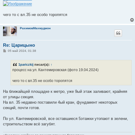
н
и
е
чего то с вл.35 не особо торопятся
РахимовМахмуджон
Re: Царицыно
С
05 май 2024, 01:38
о
о
б
1pariczkij
писал(а):
↑
щ
е
процесс на ул. Кантемировская (фото 19.04.2024)
н
и
е
чего то с вл.35 не особо торопятся
На ближайщей площадке к метро, уже 9ый этаж заливают, крайняя
от улицы секция.
На вл. 35 недавно поставили 4ый кран, фундамент некоторых
секций, почти готов.
По ул. Кантемировской, все оставшиеся 5этажки утопают в зелени,
строительством всё загубят.