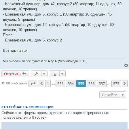
- Кавказский бульвар, дом 42, корпус 2 (80 квартир; 11 однушек, 59
двушек, 10 трешек)
- Ереванская ул., дом 6, корпус 1 (56 квартир; 10 однушек, 45
двушек, 5 трешек)
- Ереванская ул., дом 12, корпус 1 (80 квартир; 10 однушек, 60
двушек, 10 трешек)
Плюс
+Ереванская ул., дом 5, корпус 2
Вот как та так
Мы выполнили все пункты: от А до Б (Черномырдин В.С.)
Ответить
О
т
в
е
т
и
т
ь
Страница
555
из
575
1
553
554
555
556
557
575
Пред.
11500 сообщений
…
…
Перейти
КТО СЕЙЧАС НА КОНФЕРЕНЦИИ
Сейчас этот форум просматривают: нет зарегистрированных
пользователей и 0 гостей