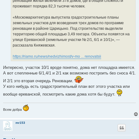
реновации жилья включили 378 домов, где в общей сложности
проживает порядка 82,3 тысячи человек.
«Москомархитектура выпустила градостроительные планы
земельных участков для возведения трех домов по программе
реновации в районе Царицыно. Под строительство выделили
территорию общей площадью 3,49 гектара. Объекты появятся на
улице Ереванской (земельные участки № 2/1, 6/1 и 10/1)», —
рассказала Княжевская.
https://riamo.ru/news/nedvizhimost/v-mo ... renovatsii
Интересно, участок 10/1 вроде понятно, дома нет площадка имеется.
А вот слепленные 6/1,4/1 и 2/1 как возможно построить без сноса 4/1.
И 2/1 это вторая очередь Реновации.
У кого нибудь есть градостроительный план вот этого участка или
вообще ереванской, посмотреть какие дома хотя бы будут.
Всем добра
mr153