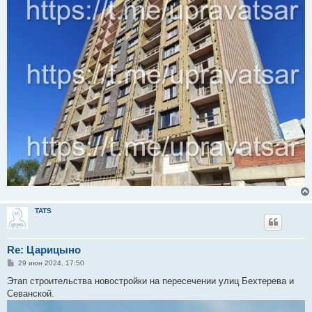
TATS
Re: Царицыно
С
29 июн 2024, 17:50
о
о
Этап строительства новостройки на пересечении улиц Бехтерева и
б
Севанской.
щ
е