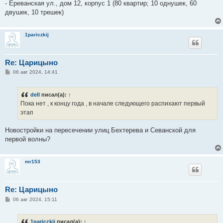
- Ереванская ул., дом 12, корпус 1 (80 квартир; 10 однушек, 60
двушек, 10 трешек)
1pariczkij
Re: Царицыно
С
06 авг 2024, 14:41
о
о
б
dell
писал(а):
↑
щ
е
Пока нет , к концу года , в начале следующего распихают первый
н
этап
и
е
Новостройки на пересечении улиц Бехтерева и Севанской для
первой волны?
mr153
Re: Царицыно
С
06 авг 2024, 15:11
о
о
б
1pariczkij
писал(а):
↑
щ