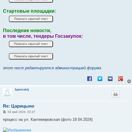
Стартовые площадки:
Последние новости,
в том числе, тендеры Госзакупок:
этот пост редактируется администрацией форума
Поделиться в Facebook
Поделиться в Twitt
Поделиться в
Подели
1pariczkij
Re: Царицыно
С
04 май 2024, 02:37
о
о
процесс на ул. Кантемировская (фото 19.04.2024)
б
щ
е