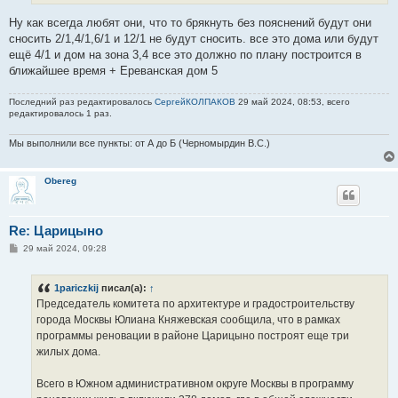
Ну как всегда любят они, что то брякнуть без пояснений будут они
сносить 2/1,4/1,6/1 и 12/1 не будут сносить. все это дома или будут
ещё 4/1 и дом на зона 3,4 все это должно по плану построится в
ближайшее время + Ереванская дом 5
Последний раз редактировалось
СергейКОЛПАКОВ
29 май 2024, 08:53, всего
редактировалось 1 раз.
Мы выполнили все пункты: от А до Б (Черномырдин В.С.)
Obereg
Re: Царицыно
С
29 май 2024, 09:28
о
о
б
1pariczkij
писал(а):
↑
щ
е
Председатель комитета по архитектуре и градостроительству
н
города Москвы Юлиана Княжевская сообщила, что в рамках
и
е
программы реновации в районе Царицыно построят еще три
жилых дома.
Всего в Южном административном округе Москвы в программу