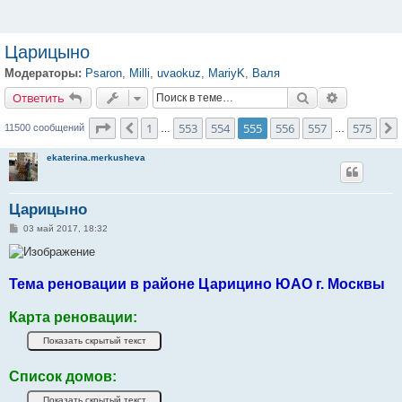
Царицыно
Модераторы:
Psaron
,
Milli
,
uvaokuz
,
MariyK
,
Валя
Ответить
Поиск
Расширенн
О
т
в
е
т
и
т
ь
Страница
555
из
575
1
553
554
555
556
557
575
Пред.
11500 сообщений
…
…
ekaterina.merkusheva
Царицыно
С
03 май 2017, 18:32
о
о
б
щ
е
Тема реновации в районе Царицино ЮАО г. Москвы
н
и
е
Карта реновации:
Список домов: