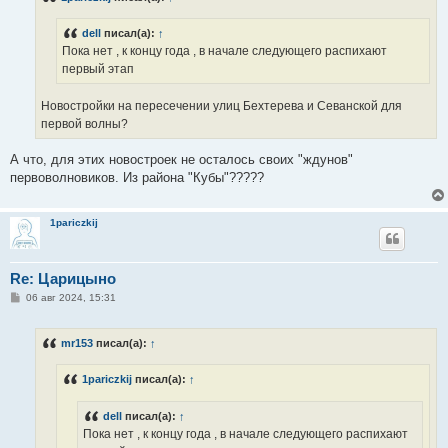
е
н
dell
писал(а):
↑
и
е
Пока нет , к концу года , в начале следующего распихают
первый этап
Новостройки на пересечении улиц Бехтерева и Севанской для
первой волны?
А что, для этих новостроек не осталось своих "ждунов"
первоволновиков. Из района "Кубы"?????
1pariczkij
Re: Царицыно
С
06 авг 2024, 15:31
о
о
б
mr153
писал(а):
↑
щ
е
н
1pariczkij
писал(а):
↑
и
е
dell
писал(а):
↑
Пока нет , к концу года , в начале следующего распихают