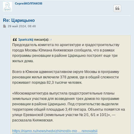
СергейКОЛПАКОВ
Re: Царицыно
С
29 май 2024, 08:46
о
о
б
1pariczkij
писал(а):
↑
щ
е
Председатель комитета по архитектуре и градостроительству
н
города Москвы Юлиана Княжевская сообщила, что в рамках
и
е
программы реновации в районе Царицыно построят еще три
жилых дома.
Всего в Южном административном округе Москвы в программу
реновации жилья включили 378 домов, где в общей сложности
проживает порядка 82,3 тысячи человек.
«Москомархитектура выпустила градостроительные планы
земельных участков для возведения трех домов по программе
реновации в районе Царицыно. Под строительство выделили
территорию общей площадью 3,49 гектара. Объекты появятся на
улице Ереванской (земельные участки № 2/1, 6/1 и 10/1)», —
рассказала Княжевская.
https://riamo.ru/news/nedvizhimost/v-mo ... renovatsii