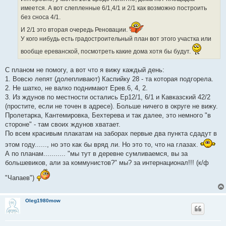
имеется. А вот слепленные 6/1,4/1 и 2/1 как возможно построить
без сноса 4/1.
И 2/1 это вторая очередь Реновации.
У кого нибудь есть градостроительный план вот этого участка или
вообще ереванской, посмотреть какие дома хотя бы будут.
С планом не помогу, а вот что я вижу каждый день:
1. Вовсю лепят (долепливают) Каспийку 28 - та которая подгорела.
2. Не шатко, не валко поднимают Ерев.6, 4, 2.
3. Из ждунов по местности остались Ер12/1, 6/1 и Кавказский 42/2
(простите, если не точен в адресе). Больше ничего в округе не вижу.
Пролетарка, Кантемировка, Бехтерева и так далее, это немного "в
стороне" - там своих ждунов хватает.
По всем красивым плакатам на заборах первые два пункта сдадут в
этом году......, но это как бы вряд ли. Но это то, что на глазах.
А по планам........... "мы тут в деревне сумливаемся, вы за
большевиков, али за коммунистов?" мы? за интернационал!!! (к/ф
"Чапаев")
Oleg1980mow