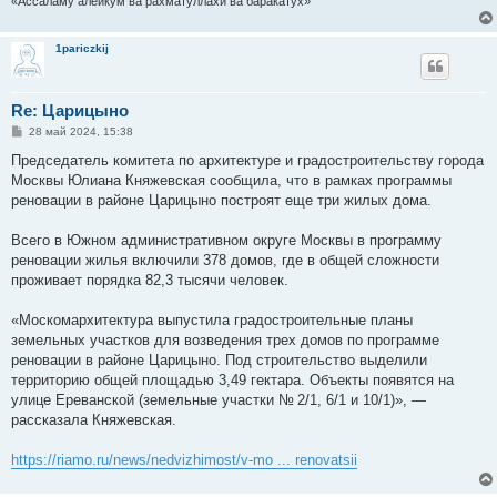
«Ассаламу алейкум ва рахматуллахи ва баракатух»
1pariczkij
Re: Царицыно
С
28 май 2024, 15:38
о
о
Председатель комитета по архитектуре и градостроительству города
б
Москвы Юлиана Княжевская сообщила, что в рамках программы
щ
е
реновации в районе Царицыно построят еще три жилых дома.
н
и
е
Всего в Южном административном округе Москвы в программу
реновации жилья включили 378 домов, где в общей сложности
проживает порядка 82,3 тысячи человек.
«Москомархитектура выпустила градостроительные планы
земельных участков для возведения трех домов по программе
реновации в районе Царицыно. Под строительство выделили
территорию общей площадью 3,49 гектара. Объекты появятся на
улице Ереванской (земельные участки № 2/1, 6/1 и 10/1)», —
рассказала Княжевская.
https://riamo.ru/news/nedvizhimost/v-mo ... renovatsii