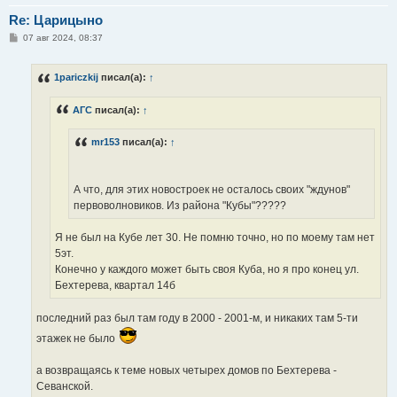
Re: Царицыно
С
07 авг 2024, 08:37
о
о
б
1pariczkij
писал(а):
↑
щ
е
н
АГС
писал(а):
↑
и
е
mr153
писал(а):
↑
А что, для этих новостроек не осталось своих "ждунов"
первоволновиков. Из района "Кубы"?????
Я не был на Кубе лет 30. Не помню точно, но по моему там нет
5эт.
Конечно у каждого может быть своя Куба, но я про конец ул.
Бехтерева, квартал 14б
последний раз был там году в 2000 - 2001-м, и никаких там 5-ти
этажек не было
а возвращаясь к теме новых четырех домов по Бехтерева -
Севанской.