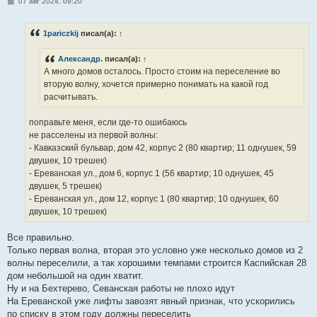
С
07 авг 2024, 09:20
о
о
б
1pariczkij
писал(а):
↑
щ
е
н
Александр.
писал(а):
↑
и
е
А много домов осталось. Просто стоим на переселение во
вторую волну, хочется примерно понимать на какой год
расчитывать.
поправьте меня, если где-то ошибаюсь
не расселены из первой волны:
- Кавказский бульвар, дом 42, корпус 2 (80 квартир; 11 однушек, 59
двушек, 10 трешек)
- Ереванская ул., дом 6, корпус 1 (56 квартир; 10 однушек, 45
двушек, 5 трешек)
- Ереванская ул., дом 12, корпус 1 (80 квартир; 10 однушек, 60
двушек, 10 трешек)
Все правильно.
Только первая волна, вторая это условно уже несколько домов из 2
волны переселили, а так хорошими темпами строится Каспийская 28
дом небольшой на один хватит.
Ну и на Бехтерево, Севанская работы не плохо идут
На Ереванской уже лифты завозят явный признак, что ускорились
по списку в этом году должны переселить