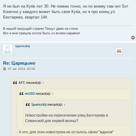
Я не был на Кубе лет 30. Не помню точно, но по моему там нет 5эт.
Конечно у каждого может быть своя Куба, но я про конец ул.
Бехтерева, квартал 14б
В нашей пишущей стране/ Пишут даже на стене.
Вот и мне пришла охота/ Быть со всеми наравне!
1pariczkij
Re: Царицыно
С
07 авг 2024, 00:00
о
о
б
АГС
писал(а):
↑
щ
е
н
mr153
писал(а):
↑
и
е
1pariczkij
писал(а):
↑
Новостройки на пересечении улиц Бехтерева и
Севанской для первой волны?
А что, для этих новостроек не осталось своих "ждунов"