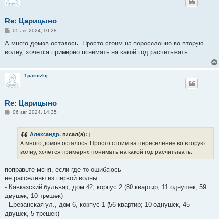
Re: Царицыно
С
05 авг 2024, 10:28
о
о
А много домов осталось. Просто стоим на переселение во вторую
б
волну, хочется примерно понимать на какой год расчитывать.
щ
е
н
и
1pariczkij
е
Re: Царицыно
С
06 авг 2024, 14:35
о
о
б
Александр.
писал(а):
↑
щ
е
А много домов осталось. Просто стоим на переселение во вторую
н
волну, хочется примерно понимать на какой год расчитывать.
и
е
поправьте меня, если где-то ошибаюсь
не расселены из первой волны:
- Кавказский бульвар, дом 42, корпус 2 (80 квартир; 11 однушек, 59
двушек, 10 трешек)
- Ереванская ул., дом 6, корпус 1 (56 квартир; 10 однушек, 45
двушек, 5 трешек)