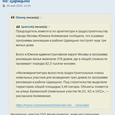
Re: Царицыно
С
29 май 2024, 14:25
о
о
б
Obereg
писал(а):
↑
щ
е
н
1pariczkij
писал(а):
↑
и
е
Председатель комитета по архитектуре и градостроительству
города Москвы Юлиана Княжевская сообщила, что в рамках
программы реновации в районе Царицыно построят еще три
жилых дома.
Всего в Южном административном округе Москвы в программу
реновации жилья включили 378 домов, где в общей сложности
проживает порядка 82,3 тысячи человек.
«Москомархитектура выпустила градостроительные планы
земельных участков для возведения трех домов по программе
реновации в районе Царицыно. Под строительство выделили
территорию общей площадью 3,49 гектара. Объекты появятся
на улице Ереванской (земельные участки № 2/1, 6/1 и 10/1)», —
рассказала Княжевская.
https://riamo.ru/news/nedvizhimost/v-mo ... renovatsii
Интересно, участок 10/1 вроде понятно, дома нет площадка