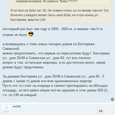
первоволновиков. Из района "Кубы"?????
Я не был на Кубе лет 30. Не помню точно, но по моему там нет 5эт.
Конечно у каждого может быть своя Куба, но я про конец ул.
Бехтерева, квартал 14б
последний раз был там году в 2000 - 2001-м, и никаких там 5-ти
этажек не было
а возвращаясь к теме новых четырех домов по Бехтерева -
Севанской.
можно предположить, что первые на переселение будут: Бехтерева
ул., дом 25/49 и Севанская ул., дом 60, тут все логично.
вопрос в том, остальные квартиры, а их достаточно много, каким
домам будут предложены
За домами Бехтерева ул., дом 25/49 и Севанская ул., дом 60 - 5
домов с каким то диким кол-вом однокомнатных квартир.
Пусть кто то стоит на очереди и сможет претендовать на б0льшую
площадь, но все равно общее кол-во однушек в этих домах 650 (!),
т.е. по 130 на каждый .
mr153