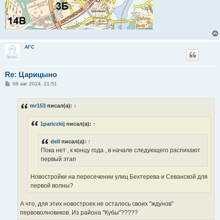
АГС
Re: Царицыно
С
06 авг 2024, 21:51
о
о
б
mr153
писал(а):
↑
щ
е
н
1pariczkij
писал(а):
↑
и
е
dell
писал(а):
↑
Пока нет , к концу года , в начале следующего распихают
первый этап
Новостройки на пересечении улиц Бехтерева и Севанской для
первой волны?
А что, для этих новостроек не осталось своих "ждунов"
первоволновиков. Из района "Кубы"?????