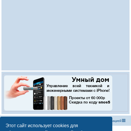
Список форумов
С
в
я
з
а
т
ь
с
я
с
а
д
м
и
н
и
с
т
р
а
ц
и
е
й
Этот сайт использует cookies для
Создано на основе
phpBB
® Forum Software © phpBB Limited