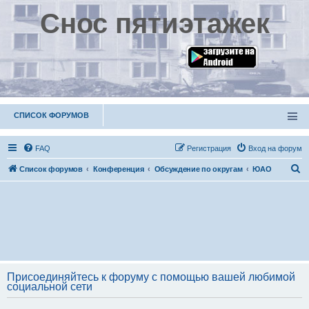
Снос пятиэтажек
СПИСОК ФОРУМОВ
FAQ
Р
е
г
и
с
т
р
а
ц
и
я
Вход на форум
П
Список форумов
Конференция
Обсуждение по округам
ЮАО
о
и
с
к
Присоединяйтесь к форуму с помощью вашей любимой
социальной сети