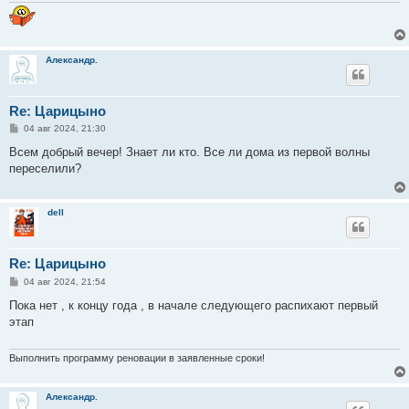
Александр.
Re: Царицыно
С
04 авг 2024, 21:30
о
о
Всем добрый вечер! Знает ли кто. Все ли дома из первой волны
б
переселили?
щ
е
н
и
dell
е
Re: Царицыно
С
04 авг 2024, 21:54
о
о
Пока нет , к концу года , в начале следующего распихают первый
б
этап
щ
е
н
и
Выполнить программу реновации в заявленные сроки!
е
Александр.