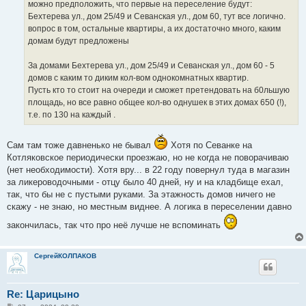
можно предположить, что первые на переселение будут:
Бехтерева ул., дом 25/49 и Севанская ул., дом 60, тут все логично.
вопрос в том, остальные квартиры, а их достаточно много, каким
домам будут предложены
За домами Бехтерева ул., дом 25/49 и Севанская ул., дом 60 - 5
домов с каким то диким кол-вом однокомнатных квартир.
Пусть кто то стоит на очереди и сможет претендовать на б0льшую
площадь, но все равно общее кол-во однушек в этих домах 650 (!),
т.е. по 130 на каждый .
Сам там тоже давненько не бывал
Хотя по Севанке на
Котляковское периодически проезжаю, но не когда не поворачиваю
(нет необходимости). Хотя вру... в 22 году повернул туда в магазин
за ликероводочными - отцу было 40 дней, ну и на кладбище ехал,
так, что бы не с пустыми руками. За этажность домов ничего не
скажу - не знаю, но местным виднее. А логика в переселении давно
закончилась, так что про неё лучше не вспоминать
СергейКОЛПАКОВ
Re: Царицыно