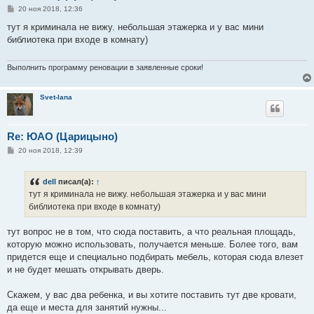
С
20 ноя 2018, 12:36
о
о
тут я криминала не вижу. небольшая этажерка и у вас мини
б
библиотека при входе в комнату)
щ
е
н
и
Выполнить программу реновации в заявленные сроки!
е
Svet-lana
Re: ЮАО (Царицыно)
С
20 ноя 2018, 12:39
о
о
б
dell
писал(а):
↑
щ
е
тут я криминала не вижу. небольшая этажерка и у вас мини
н
библиотека при входе в комнату)
и
е
тут вопрос не в том, что сюда поставить, а что реальная площадь,
которую можно использовать, получается меньше. Более того, вам
придется еще и специально подбирать мебель, которая сюда влезет
и не будет мешать открывать дверь.
Скажем, у вас два ребенка, и вы хотите поставить тут две кровати,
да еще и места для занятий нужны...