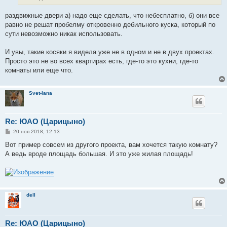
раздвижные двери а) надо еще сделать, что небесплатно, б) они все
равно не решат пробелму откровенно дебильного куска, который по
сути невозможно никак использовать.
И увы, такие косяки я видела уже не в одном и не в двух проектах.
Просто это не во всех квартирах есть, где-то это кухни, где-то
комнаты или еще что.
Svet-lana
Re: ЮАО (Царицыно)
С
20 ноя 2018, 12:13
о
о
Вот пример совсем из другого проекта, вам хочется такую комнату?
б
А ведь вроде площадь большая. И это уже жилая площадь!
щ
е
н
и
е
dell
Re: ЮАО (Царицыно)