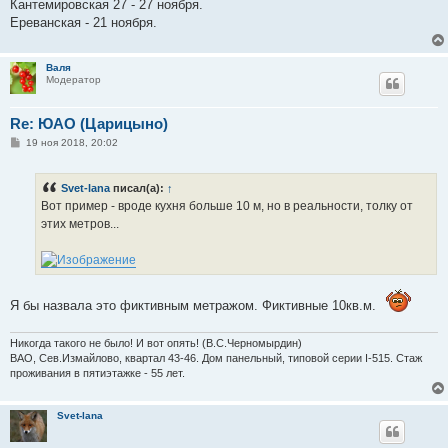
Кантемировская 27 - 27 ноября.
Ереванская - 21 ноября.
Валя
Модератор
Re: ЮАО (Царицыно)
С
19 ноя 2018, 20:02
о
о
б
Svet-lana
писал(а):
↑
щ
е
Вот пример - вроде кухня больше 10 м, но в реальности, толку от
н
этих метров...
и
е
Я бы назвала это фиктивным метражом. Фиктивные 10кв.м.
Никогда такого не было! И вот опять! (В.С.Черномырдин)
ВАО, Сев.Измайлово, квартал 43-46. Дом панельный, типовой серии I-515. Стаж
проживания в пятиэтажке - 55 лет.
Svet-lana