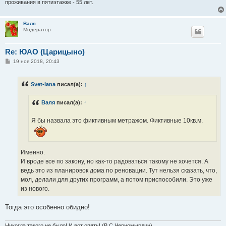
проживания в пятиэтажке - 55 лет.
Валя
Модератор
Re: ЮАО (Царицыно)
С
19 ноя 2018, 20:43
о
о
б
Svet-lana
писал(а):
↑
щ
е
н
Валя
писал(а):
↑
и
е
Я бы назвала это фиктивным метражом. Фиктивные 10кв.м.
Именно.
И вроде все по закону, но как-то радоваться такому не хочется. А
ведь это из планировок дома по реновации. Тут нельзя сказать, что,
мол, делали для других программ, а потом приспособили. Это уже
из нового.
Тогда это особенно обидно!
Никогда такого не было! И вот опять! (В.С.Черномырдин)