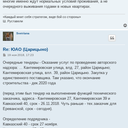
многие именно ждут нормальных условий проживания, а не
очередного выживания годами в новых квартирах.
«Каждый мнит себя стратегом, видя бой со стороны»
Ш. Руставели
Svet-lana
Re: ЮАО (Царицыно)
С
19 ноя 2018, 17:23
о
о
Очередные тендеры - Оказание услуг по проведению авторского
б
надзора: ... Кантемировская улица, влд. 27, район Царицыно;
щ
е
Кантемировская улица, влл. 39, район Царицыно. Закупка у
н
единственного поставщика. Там указано, что окончание
и
е
строительства - дек.2020 года
(перед этим был тендер на выполненение функций технического
заказчика, адреса - Кантемировская 27, Кантемировская 39 и
Кавказский 40, срок - 26.11.2018. Чуть раньше - тех.заказчик для
Ереванской, срок - сегодня).
Определение подрядчика -
Кавказский 40 - срок 27 ноября.