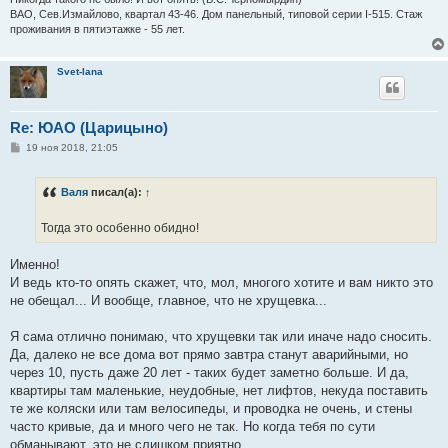
ВАО, Сев.Измайлово, квартал 43-46. Дом панельный, типовой серии I-515. Стаж
проживания в пятиэтажке - 55 лет.
Svet-lana
Re: ЮАО (Царицыно)
С
19 ноя 2018, 21:05
о
о
б
Валя
писал(а):
↑
щ
е
н
Тогда это особенно обидно!
и
е
Именно!
И ведь кто-то опять скажет, что, мол, многого хотите и вам никто это
не обещал... И вообще, главное, что не хрущевка...
Я сама отлично понимаю, что хрущевки так или иначе надо сносить.
Да, далеко не все дома вот прямо завтра станут аварийными, но
через 10, пусть даже 20 лет - таких будет заметно больше. И да,
квартиры там маленькие, неудобные, нет лифтов, некуда поставить
те же коляски или там велосипеды, и проводка не очень, и стены
часто кривые, да и много чего не так. Но когда тебя по сути
обманывают, это не слишком приятно.