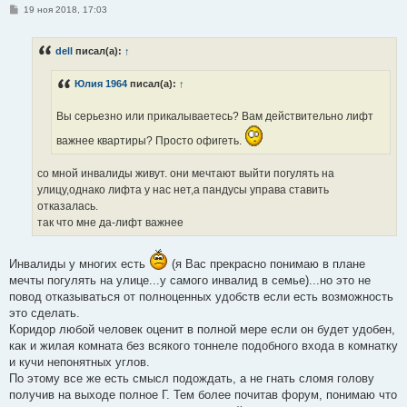
С
19 ноя 2018, 17:03
о
о
б
dell
писал(а):
↑
щ
е
н
Юлия 1964
писал(а):
↑
и
е
Вы серьезно или прикалываетесь? Вам действительно лифт
важнее квартиры? Просто офигеть.
со мной инвалиды живут. они мечтают выйти погулять на
улицу,однако лифта у нас нет,а пандусы управа ставить
отказалась.
так что мне да-лифт важнее
Инвалиды у многих есть
(я Вас прекрасно понимаю в плане
мечты погулять на улице...у самого инвалид в семье)...но это не
повод отказываться от полноценных удобств если есть возможность
это сделать.
Коридор любой человек оценит в полной мере если он будет удобен,
как и жилая комната без всякого тоннеле подобного входа в комнатку
и кучи непонятных углов.
По этому все же есть смысл подождать, а не гнать сломя голову
получив на выходе полное Г. Тем более почитав форум, понимаю что