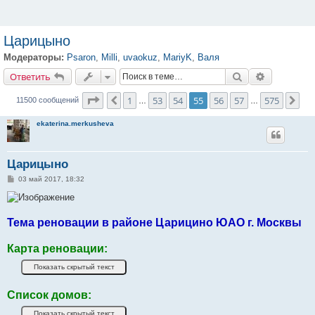
Царицыно
Модераторы:
Psaron
,
Milli
,
uvaokuz
,
MariyK
,
Валя
Ответить
Поиск
Расширенн
О
т
в
е
т
и
т
ь
Страница
55
из
575
1
53
54
55
56
57
575
Пред.
Сле
11500 сообщений
…
…
ekaterina.merkusheva
Царицыно
С
03 май 2017, 18:32
о
о
б
щ
е
Тема реновации в районе Царицино ЮАО г. Москвы
н
и
е
Карта реновации:
Список домов: