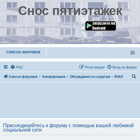
Снос пятиэтажек
СПИСОК ФОРУМОВ
FAQ
Р
е
г
и
с
т
р
а
ц
и
я
Вход на форум
П
Список форумов
Конференция
Обсуждение по округам
ЮАО
о
и
с
к
Присоединяйтесь к форуму с помощью вашей любимой
социальной сети