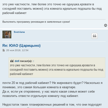
это уже частности..тем более это точно не однушка.кровати в
соседней поставить можно) эта комната идеально подошла бы под
рабочий кабинет
Выполнить программу реновации в заявленные сроки!
Svet-lana
Re: ЮАО (Царицыно)
С
20 ноя 2018, 12:54
о
о
б
dell
писал(а):
↑
щ
е
это уже частности..тем более это точно не однушка.кровати в
н
соседней поставить можно) эта комната идеально подошла бы под
и
е
рабочий кабинет
почти 20 м под рабочий кабинет? Не жирновато будет? Насколько я
понимаю, это самая большая комната в квартире.
Да и, если уж откровенно, у нас мало какая семья может себе
позволить отвести отдельную комнату под кабинет.
Недостаток таких планировочных решений в том, что они подходят