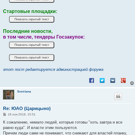
Стартовые площадки:
Последние новости,
в том числе, тендеры Госзакупок:
этот пост редактируется администрацией форума
Поделиться в Facebook
Поделиться в Twitt
Поделиться в
Подели
Svet-lana
Re: ЮАО (Царицыно)
С
19 ноя 2018, 15:51
о
о
К сожалению, немало людей, которые готовы "хоть завтра и все
б
равно куда". И власти этим пользуются.
щ
е
Причем люди сами не понимают, что снижают для властей планку,