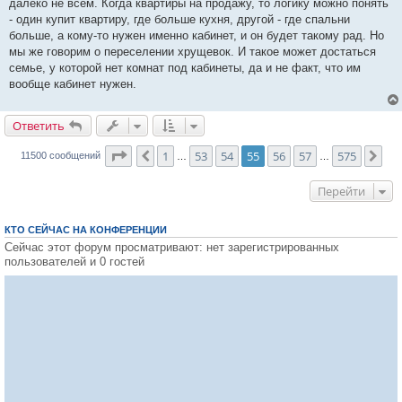
далеко не всем. Когда квартиры на продажу, то логику можно понять
- один купит квартиру, где больше кухня, другой - где спальни
больше, а кому-то нужен именно кабинет, и он будет такому рад. Но
мы же говорим о переселении хрущевок. И такое может достаться
семье, у которой нет комнат под кабинеты, да и не факт, что им
вообще кабинет нужен.
Ответить
О
т
в
е
т
и
т
ь
Страница
55
из
575
1
53
54
55
56
57
575
Пред.
Сле
11500 сообщений
…
…
Перейти
КТО СЕЙЧАС НА КОНФЕРЕНЦИИ
Сейчас этот форум просматривают: нет зарегистрированных
пользователей и 0 гостей