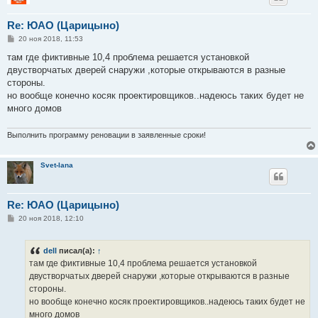
Re: ЮАО (Царицыно)
С
20 ноя 2018, 11:53
о
о
там где фиктивные 10,4 проблема решается установкой
б
двустворчатых дверей снаружи ,которые открываются в разные
щ
е
стороны.
н
но вообще конечно косяк проектировщиков..надеюсь таких будет не
и
е
много домов
Выполнить программу реновации в заявленные сроки!
Svet-lana
Re: ЮАО (Царицыно)
С
20 ноя 2018, 12:10
о
о
б
dell
писал(а):
↑
щ
е
там где фиктивные 10,4 проблема решается установкой
н
двустворчатых дверей снаружи ,которые открываются в разные
и
е
стороны.
но вообще конечно косяк проектировщиков..надеюсь таких будет не
много домов