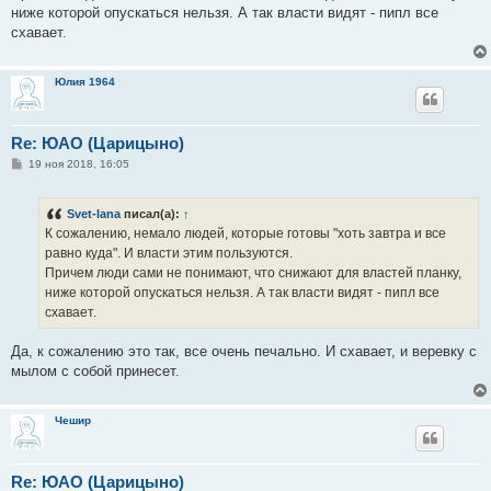
н
ниже которой опускаться нельзя. А так власти видят - пипл все
и
е
схавает.
Юлия 1964
Re: ЮАО (Царицыно)
С
19 ноя 2018, 16:05
о
о
б
Svet-lana
писал(а):
↑
щ
е
К сожалению, немало людей, которые готовы "хоть завтра и все
н
равно куда". И власти этим пользуются.
и
е
Причем люди сами не понимают, что снижают для властей планку,
ниже которой опускаться нельзя. А так власти видят - пипл все
схавает.
Да, к сожалению это так, все очень печально. И схавает, и веревку с
мылом с собой принесет.
Чешир
Re: ЮАО (Царицыно)