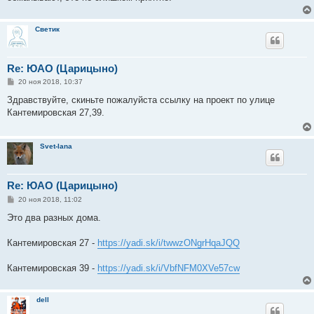
Светик
Re: ЮАО (Царицыно)
С
20 ноя 2018, 10:37
о
о
Здравствуйте, скиньте пожалуйста ссылку на проект по улице
б
Кантемировская 27,39.
щ
е
н
и
Svet-lana
е
Re: ЮАО (Царицыно)
С
20 ноя 2018, 11:02
о
о
Это два разных дома.
б
щ
е
Кантемировская 27 -
https://yadi.sk/i/twwzONgrHqaJQQ
н
и
е
Кантемировская 39 -
https://yadi.sk/i/VbfNFM0XVe57cw
dell