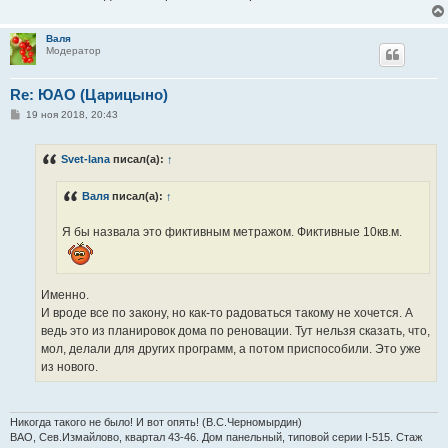
е
Валя
Модератор
Re: ЮАО (Царицыно)
С
19 ноя 2018, 20:43
о
о
б
Svet-lana
писал(а):
↑
щ
е
н
Валя
писал(а):
↑
и
е
Я бы назвала это фиктивным метражом. Фиктивные 10кв.м.
Именно.
И вроде все по закону, но как-то радоваться такому не хочется. А
ведь это из планировок дома по реновации. Тут нельзя сказать, что,
мол, делали для других программ, а потом приспособили. Это уже
из нового.
Никогда такого не было! И вот опять! (В.С.Черномырдин)
ВАО, Сев.Измайлово, квартал 43-46. Дом панельный, типовой серии I-515. Стаж