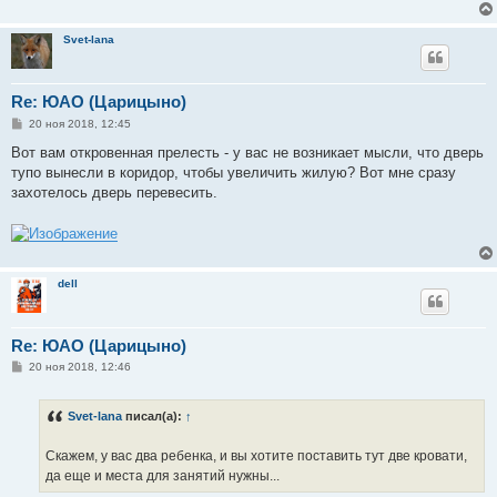
Svet-lana
Re: ЮАО (Царицыно)
С
20 ноя 2018, 12:45
о
о
Вот вам откровенная прелесть - у вас не возникает мысли, что дверь
б
тупо вынесли в коридор, чтобы увеличить жилую? Вот мне сразу
щ
е
захотелось дверь перевесить.
н
и
е
dell
Re: ЮАО (Царицыно)
С
20 ноя 2018, 12:46
о
о
б
Svet-lana
писал(а):
↑
щ
е
н
Скажем, у вас два ребенка, и вы хотите поставить тут две кровати,
и
е
да еще и места для занятий нужны...