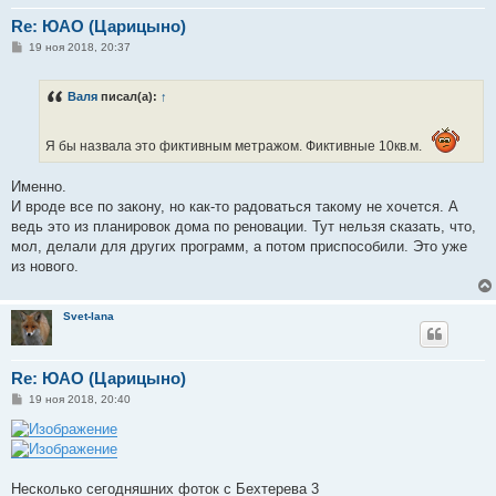
Re: ЮАО (Царицыно)
С
19 ноя 2018, 20:37
о
о
б
Валя
писал(а):
↑
щ
е
н
и
Я бы назвала это фиктивным метражом. Фиктивные 10кв.м.
е
Именно.
И вроде все по закону, но как-то радоваться такому не хочется. А
ведь это из планировок дома по реновации. Тут нельзя сказать, что,
мол, делали для других программ, а потом приспособили. Это уже
из нового.
Svet-lana
Re: ЮАО (Царицыно)
С
19 ноя 2018, 20:40
о
о
б
щ
е
н
Несколько сегодняшних фоток с Бехтерева 3
и