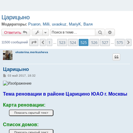
Царицыно
Модераторы:
Psaron
,
Milli
,
uvaokuz
,
MariyK
,
Валя
Ответить
Поиск
Расширенн
О
т
в
е
т
и
т
ь
Страница
525
из
575
1
523
524
525
526
527
575
Пред.
11500 сообщений
…
…
ekaterina.merkusheva
Царицыно
С
03 май 2017, 18:32
о
о
б
щ
е
Тема реновации в районе Царицино ЮАО г. Москвы
н
и
е
Карта реновации:
Список домов: