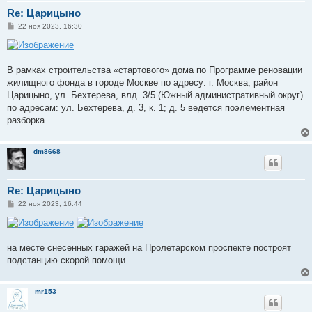
Re: Царицыно
С
22 ноя 2023, 16:30
о
о
б
щ
е
В рамках строительства «стартового» дома по Программе реновации
н
жилищного фонда в городе Москве по адресу: г. Москва, район
и
е
Царицыно, ул. Бехтерева, влд. 3/5 (Южный административный округ)
по адресам: ул. Бехтерева, д. 3, к. 1; д. 5 ведется поэлементная
разборка.
dm8668
Re: Царицыно
С
22 ноя 2023, 16:44
о
о
б
щ
е
на месте снесенных гаражей на Пролетарском проспекте построят
н
подстанцию скорой помощи.
и
е
mr153