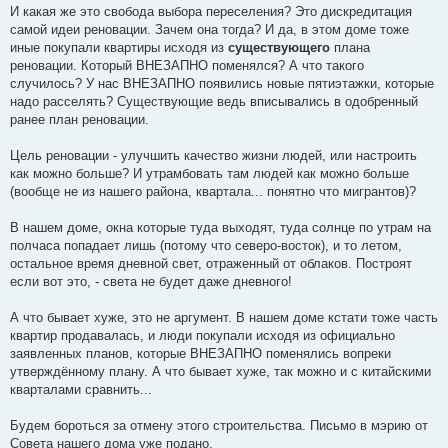
И какая же это свобода выбора переселения? Это дискредитация
самой идеи реновации. Зачем она тогда? И да, в этом доме тоже
иные покупали квартиры исходя из
существующего
плана
реновации. Который ВНЕЗАПНО поменялся? А что такого
случилось? У нас ВНЕЗАПНО появились новые пятиэтажки, которые
надо расселять? Существующие ведь вписывались в одобренный
ранее план реновации.
Цель реновации - улучшить качество жизни людей, или настроить
как можно больше? И утрамбовать там людей как можно больше
(вообще не из нашего района, квартала... понятно что мигрантов)?
В нашем доме, окна которые туда выходят, туда солнце по утрам на
полчаса попадает лишь (потому что северо-восток), и то летом,
остальное время дневной свет, отраженный от облаков. Построят
если вот это, - света не будет даже дневного!
А что бывает хуже, это не аргумент. В нашем доме кстати тоже часть
квартир продавалась, и люди покупали исходя из официально
заявленных планов, которые ВНЕЗАПНО поменялись вопреки
утверждённому плану. А что бывает хуже, так можно и с китайскими
кварталами сравнить...
Будем бороться за отмену этого строительства. Письмо в мэрию от
Совета нашего дома уже подано.