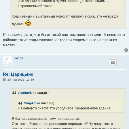
Это здание бывшего ведомственного детского садика?
Страшненькой такое....
Красивенький 23-этажный монолит напротив окна, это же всегда
лучше?
Я например зато, что бы детский сад там восстановили. В некоторых
районах такие сады сносили и строили современные на прежних
местах.
mr153
Re: Царицыно
С
28 ноя 2023, 13:39
о
о
б
Vladimir5
писал(а):
↑
щ
е
н
MargAritka
писал(а):
↑
и
е
Наконец-то снесут это уродливое, заброшенное здание
Я бы на вашем месте тому не радовался.
Считаете, быстрее по реновации переедете? Ну допустим, а