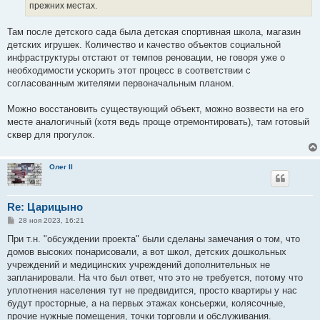
прежних местах.
Там после детского сада была детская спортивная школа, магазин
детских игрушек. Количество и качество объектов социальной
инфраструктуры отстают от темпов реновации, не говоря уже о
необходимости ускорить этот процесс в соответствии с
согласованным жителями первоначальным планом.
Можно восстановить существующий объект, можно возвести на его
месте аналогичный (хотя ведь проще отремонтировать), там готовый
сквер для прогулок.
Олег II
Re: Царицыно
С
28 ноя 2023, 16:21
о
о
При т.н. "обсуждении проекта" были сделаны замечания о том, что
б
домов высоких понарисовали, а вот школ, детских дошкольных
щ
е
учреждений и медицинских учреждений дополнительных не
н
запланировали. На что был ответ, что это не требуется, потому что
и
е
уплотнения населения тут не предвидится, просто квартиры у нас
будут просторные, а на первых этажах консьержи, колясочные,
прочие нужные помещения, точки торговли и обслуживания.