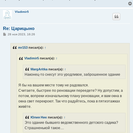
Vladimir5
Re: Царицыно
С
28 ноя 2023, 16:26
о
о
б
mr153
писал(а):
↑
щ
е
н
Vladimir5
писал(а):
↑
и
е
MargAritka
писал(а):
↑
Наконец-то снесут это уродливое, заброшенное здание
Я бы на вашем месте тому не радовался.
Считаете, быстрее по реновации переедете? Ну допустим, а
потом, вопреки изначальному плану реновации, и вам окна в
окна свет перекроют. Так что радуйтесь, пока в пятиэтажках
живёте.
Юлия Ник
писал(а):
↑
Это здание бывшего ведомственного детского садика?
Страшненькой такое....