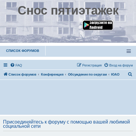
Снос пятиэтажек
СПИСОК ФОРУМОВ
FAQ
Р
е
г
и
с
т
р
а
ц
и
я
Вход на форум
П
Список форумов
Конференция
Обсуждение по округам
ЮАО
о
и
с
к
Присоединяйтесь к форуму с помощью вашей любимой
социальной сети