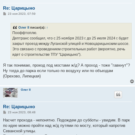
Re: Царицыно
С
23 ноя 2023, 07:59
о
о
б
Олег II
писал(а):
↑
щ
е
Пооффтоплю.
н
Дептранс сообщил, что с 25 ноября 2023 г. до 25 июля 2024 г. будет
и
е
закрыт проезд между Луганской улицей и Новоцарицынским шоссе.
Это связано с проведением строительных работ (вероятно, речь
идет о строительстве ТПУ "Царицыно").
Я так понимаю, проезд под мостами ж/д? А проход - тоже "гавкнут"?
Ну тогда до парка если только по воздуху или по объездам
(Орехово, Липецкая)
Олег II
Re: Царицыно
С
23 ноя 2023, 08:48
о
о
Насчет прохода - непонятно. Подождем до субботы - увидим. В парк
б
по идее можно пройти над ж/д путями по мосту, который напротив
щ
е
Севанской улицы.
н