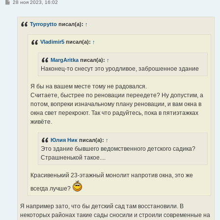
С
28 ноя 2023, 16:02
о
о
б
Tyrropytto
писал(а):
↑
щ
е
н
Vladimir5
писал(а):
↑
и
е
MargAritka
писал(а):
↑
Наконец-то снесут это уродливое, заброшенное здание
Я бы на вашем месте тому не радовался.
Считаете, быстрее по реновации переедете? Ну допустим, а
потом, вопреки изначальному плану реновации, и вам окна в
окна свет перекроют. Так что радуйтесь, пока в пятиэтажках
живёте.
Юлия Ник
писал(а):
↑
Это здание бывшего ведомственного детского садика?
Страшненькой такое....
Красивенький 23-этажный монолит напротив окна, это же
всегда лучше?
Я например зато, что бы детский сад там восстановили. В
некоторых районах такие сады сносили и строили современные на