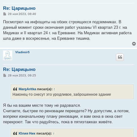
Re: Царицыно
С
28 ноя 2023, 08:46
о
о
Посмотрел на инфощиты на обоих строящихся подземниках. В
б
данный момент сроки окончания работ указаны VI квартал 23 г. на
щ
е
Медиках и II квартал 24 г. на Ереванке. На Медиках активная работа
н
шла даже в воскресенье, на Ереванке тишина.
и
е
Vladimir5
Re: Царицыно
С
28 ноя 2023, 09:25
о
о
б
MargAritka
писал(а):
↑
щ
е
Наконец-то снесут это уродливое, заброшенное здание
н
и
е
Я бы на вашем месте тому не радовался.
Считаете, быстрее по реновации переедете? Ну допустим, а потом,
вопреки изначальному плану реновации, и вам окна в окна свет
перекроют. Так что радуйтесь, пока в пятиэтажках живёте.
Юлия Ник
писал(а):
↑