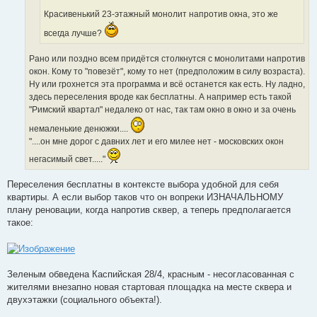
Красивенький 23-этажный монолит напротив окна, это же
всегда лучше?
Рано или поздно всем придётся столкнутся с монолитами напротив
окон. Кому то "повезёт", кому то нет (предположим в силу возраста).
Ну или грохнется эта программа и всё останется как есть. Ну ладно,
здесь переселения вроде как бесплатны. А например есть такой
"Римский квартал" недалеко от нас, так там окно в окно и за очень
немаленькие денюжки....
"....он мне дорог с давних лет и его милее нет - московских окон
негасимый свет....."
Переселения бесплатны в контексте выбора удобной для себя
квартиры. А если выбор таков что он вопреки ИЗНАЧАЛЬНОМУ
плану реновации, когда напротив сквер, а теперь предполагается
такое:
Зеленым обведена Каспийская 28/4, красным - несогласованная с
жителями внезапно новая стартовая площадка на месте сквера и
двухэтажки (социального объекта!).