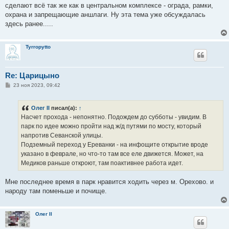
сделают всё так же как в центральном комплексе - ограда, рамки,
охрана и запрещающие аншлаги. Ну эта тема уже обсуждалась
здесь ранее.....
Tyrropytto
Re: Царицыно
С
23 ноя 2023, 09:42
о
о
б
Олег II
писал(а):
↑
щ
е
Насчет прохода - непонятно. Подождем до субботы - увидим. В
н
парк по идее можно пройти над ж/д путями по мосту, который
и
е
напротив Севанской улицы.
Подземный переход у Ереванки - на инфощите открытие вроде
указано в феврале, но что-то там все еле движется. Может, на
Медиков раньше откроют, там поактивнее работа идет.
Мне последнее время в парк нравится ходить через м. Орехово. и
народу там поменьше и почище.
Олег II