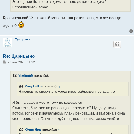
Это здание бывшего ведомственного детского садика?
Страшненькой такое....
Красивенький 23-этажный монолит напротив окна, это же всегда
лучше?
Tyrropytto
Re: Царицыно
С
28 ноя 2023, 11:22
о
о
б
Vladimir5
писал(а):
↑
щ
е
н
MargAritka
писал(а):
↑
и
е
Наконец-то снесут это уродливое, заброшенное здание
Я бы на вашем месте тому не радовался.
Считаете, быстрее по реновации переедете? Ну допустим, а
потом, вопреки изначальному плану реновации, и вам окна в окна
свет перекроют. Так что радуйтесь, пока в пятиэтажках живёте.
Юлия Ник
писал(а):
↑