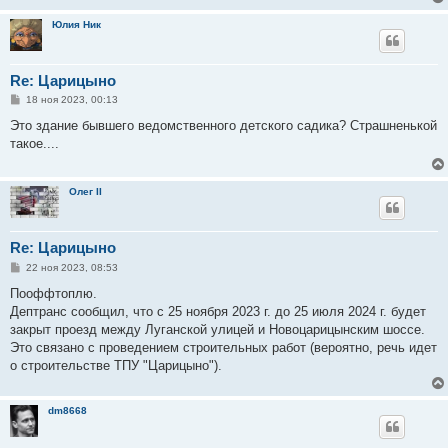
н
и
Юлия Ник
е
Re: Царицыно
С
18 ноя 2023, 00:13
о
о
Это здание бывшего ведомственного детского садика? Страшненькой
б
такое....
щ
е
н
и
Олег II
е
Re: Царицыно
С
22 ноя 2023, 08:53
о
о
Пооффтоплю.
б
Дептранс сообщил, что с 25 ноября 2023 г. до 25 июля 2024 г. будет
щ
е
закрыт проезд между Луганской улицей и Новоцарицынским шоссе.
н
Это связано с проведением строительных работ (вероятно, речь идет
и
е
о строительстве ТПУ "Царицыно").
dm8668