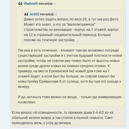
н
Vladimir5
писал(а):
↑
и
е
mr153
писал(а):
↑
Давно хотел задать вопрос по касп.28, а тут как раз фото.
Может кто знает, а что за "малолитражное"
строительство по реновации - корпус на 7 этажей, корпус
на 12 и странный соединительный переход. Больше
похоже на точечную застройку......
Так она и есть точечная, - втыкают там где возможно посреди
существующей застройки и с учетом будущей плотности новой
застройки, чтобы не совсем уже темно было от высоты новых
домов среди других новых на нижних-средних этажах. К
примеру, на месте Ереванской 6к2 новый дом тоже на 7
этажей будет, а если был бы больше, он совсем закрыл бы
новостройку Ереванская 8 от солнца, хотя бы при его заходе к
вечеру.
И да, воткнуть тоже можно не везде, - только где коммуникации
позволяют.
Если вопрос об освещенности, то прежние дома 2-4-6/2 из-за
обильной зелени вокруг, и так стояли в полной темноте. Свет
приходилось жечь, с утра до вечера..