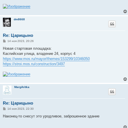
dm8668
Re: Царицыно
С
14 ноя 2023, 20:26
о
о
Новая стартовая площадка:
б
Каспийская улица, владение 24, корпус 4
щ
е
https://www.mos.ru/mayor/themes/153299/10346050
н
https://stroi.mos.ru/construction/3497
и
е
MargAritka
Re: Царицыно
С
14 ноя 2023, 22:30
о
о
Наконец-то снесут это уродливое, заброшенное здание
б
щ
е