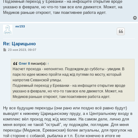
Подземный переход у Ереванки - на инфощите открытие вроде
и
е
указано в феврале, но что-то там все еле движется. Может, на
Медиков раньше откроют, там поактивнее работа идет.
mr153
Re: Царицыно
С
23 ноя 2023, 09:07
о
о
б
Олег II
писал(а):
↑
щ
е
Насчет прохода - непонятно. Подождем до субботы - увидим. В
н
парк по идее можно пройти над ж/д путями по мосту, который
и
е
напротив Севанской улицы.
Подземный переход у Ереванки - на инфощите открытие вроде
указано в феврале, но что-то там все еле движется. Может, на
Медиков раньше откроют, там поактивнее работа идет.
Ну все будущие переходы (они рано или поздно всё равно будут)
выводят к нижнему Царицынскому пруду, а к Центральному входу в
комплекс вёл проход под ж/д мостами. На самом деле, лично для
меня вопрос не такой "острый", ну подождём, поглядим. Для меня
переходы (Медиков, Ереванская) более актуальны, для прогулок на
той стороне с собакой, рыбалка и т.п. Если конечно в итоге не