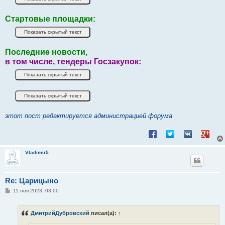
Стартовые площадки:
Последние новости,
в том числе, тендеры Госзакупок:
этот пост редактируется администрацией форума
Поделиться в Facebook
Поделиться в Twitt
Поделиться в
Подели
Vladimir5
Re: Царицыно
С
11 ноя 2023, 03:00
о
о
б
ДмитрийДубровский
писал(а):
↑
щ
е