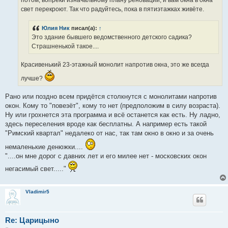
потом, вопреки изначальному плану реновации, и вам окна в окна
свет перекроют. Так что радуйтесь, пока в пятиэтажках живёте.
Юлия Ник
писал(а):
↑
Это здание бывшего ведомственного детского садика?
Страшненькой такое....
Красивенький 23-этажный монолит напротив окна, это же всегда
лучше?
Рано или поздно всем придётся столкнутся с монолитами напротив
окон. Кому то "повезёт", кому то нет (предположим в силу возраста).
Ну или грохнется эта программа и всё останется как есть. Ну ладно,
здесь переселения вроде как бесплатны. А например есть такой
"Римский квартал" недалеко от нас, так там окно в окно и за очень
немаленькие денюжки....
"....он мне дорог с давних лет и его милее нет - московских окон
негасимый свет....."
Vladimir5
Re: Царицыно