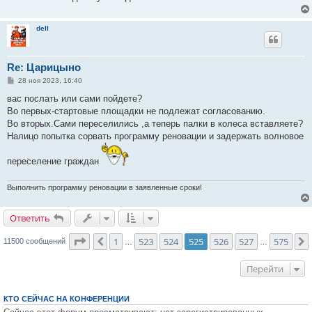
dell
Re: Царицыно
С
28 ноя 2023, 16:40
о
о
вас послать или сами пойдете?
б
Во первых-стартовые площадки не подлежат согласованию.
щ
е
Во вторых.Сами переселились ,а теперь палки в колеса вставляете?
н
Налицо попытка сорвать программу реновации и задержать волновое
и
е
переселение граждан
Выполнить программу реновации в заявленные сроки!
Ответить
О
т
в
е
т
и
т
ь
Страница
525
из
575
1
523
524
525
526
527
575
Пред.
11500 сообщений
…
…
Перейти
КТО СЕЙЧАС НА КОНФЕРЕНЦИИ