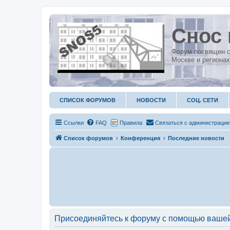
Снос 
Форум посвящен с
Москве и регионах
СПИСОК ФОРУМОВ
НОВОСТИ
СОЦ. СЕТИ
Ссылки
FAQ
Правила
С
в
я
з
а
т
ь
с
я
с
а
д
м
и
н
и
с
т
р
а
ц
и
е
Список форумов
Конференция
Последние новости
Присоединяйтесь к форуму с помощью вашей