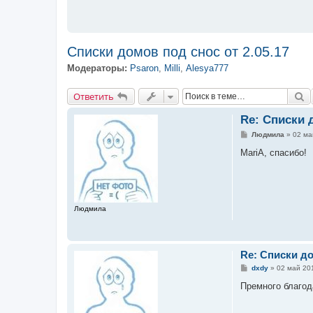
Списки домов под снос от 2.05.17
Модераторы:
Psaron
,
Milli
,
Alesya777
Ответить
П
О
т
в
е
т
и
т
ь
Re: Списки 
С
Людмила
»
02 ма
о
о
MariA, спасибо!
б
щ
е
н
и
е
Людмила
Re: Списки до
С
dxdy
»
02 май 201
о
о
Премного благод
б
щ
е