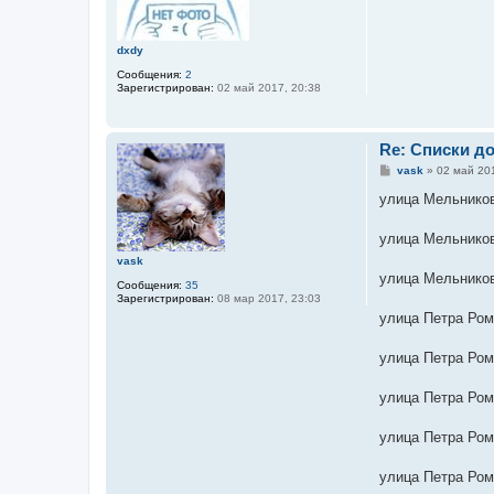
н
и
е
dxdy
Сообщения:
2
Зарегистрирован:
02 май 2017, 20:38
Re: Списки до
С
vask
»
02 май 201
о
о
улица Мельников
б
щ
е
улица Мельников
н
vask
и
е
улица Мельников
Сообщения:
35
Зарегистрирован:
08 мар 2017, 23:03
улица Петра Ром
улица Петра Ром
улица Петра Ром
улица Петра Ром
улица Петра Ром