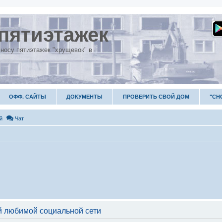
пятиэтажек
носу пятиэтажек "хрущевок" в
ОФФ. САЙТЫ
ДОКУМЕНТЫ
ПРОВЕРИТЬ СВОЙ ДОМ
"СН
й
Чат
 любимой социальной сети