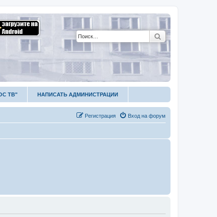
Поиск
ОС ТВ"
НАПИСАТЬ АДМИНИСТРАЦИИ
Р
е
г
и
с
т
р
а
ц
и
я
Вход на форум