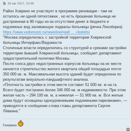
С
18 авг 2017, 10:39
о
о
Район Ховрино не участвует в программе реновации - там не
б
осталось ни одной пятиэтажки , но есть брошеная больница не
щ
е
достроенная в 90 годы из-за отсутствия денег в бюджете и
н
подземных вод заливающих подвалы больницы (речка Лихоборка)
и
е
https://www.vedomosti.ru/newsline/realt ... i-bolnitsi
"Москва определилась с застройкой территории Ховринской
больницы Интерфакс/Ведомости
Столичные власти определились со структурой и сроками застройки
территории бывшей Ховринской больницы, сообщает департамент
градостроительной политики Москвы.
После сноса двух недостроенных корпусов больницы на их месте
начнется строительство жилого квартала общей площадью почти
350 000 кв. м. Максимальная высота зданий будет определена по
результатам визуально-ландшафтного анализа.
«Плотность застройки в этом месте составит 51 600 кв. м на га.
Всего будет построено более 346 000 кв. м недвижимости. При этом
жилая часть – 294 100 кв. м, а нежилая — 51 900 кв. м. Все жилые
дома будут оснащены одноуровневыми подземными парковками», —
приводятся в сообщении слова главы департамента Сергея
Лёвкина."
Головино