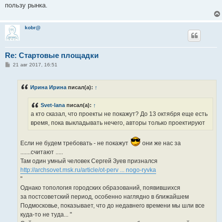
пользу рынка.
kobr@
Re: Стартовые площадки
С
21 авг 2017, 16:51
о
о
б
Ирина Ирина
писал(а):
↑
щ
е
н
Svet-lana
писал(а):
↑
и
е
а кто сказал, что проекты не покажут? До 13 октября еще есть
время, пока выкладывать нечего, авторы только проектируют
Если не будем требовать - не покажут
они же нас за
.......считают .....
Там один умный человек Сергей Зуев признался
http://archsovet.msk.ru/article/ot-perv ... nogo-ryvka
"
Однако топология городских образований, появившихся
за постсоветский период, особенно наглядно в ближайшем
Подмосковье, показывает, что до недавнего времени мы шли все
куда-то не туда... "