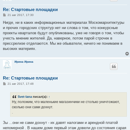
Re: Стартовые площадки
С
21 авг 2017, 17:30
о
о
Нигде, ни в каких информационных материалах Москомархитектуры
б
и прочих городских структур нет ни слова о том, что конкурсные
щ
е
проекты кварталов будут опубликованы, уже не говоря о том, чтобы
н
учесть мнение жителей. Да, наверное, потом парой строчек в
и
е
прессрелизе отделаются. Мы же обыватели, ничего не понимаем в
высоких материях.
Ирина Ирина
Re: Стартовые площадки
С
21 авг 2017, 17:48
о
о
б
Svet-lana
писал(а):
↑
щ
е
Ну, положим, что маленькие магазинчики не столько уничтожают,
н
сколько они сами дохнут.
и
е
.
Зы ...они не сами дохнут - их давят налогами и арендной платой
непомерной . В нашем доме первый этаж довели до состояния сарая