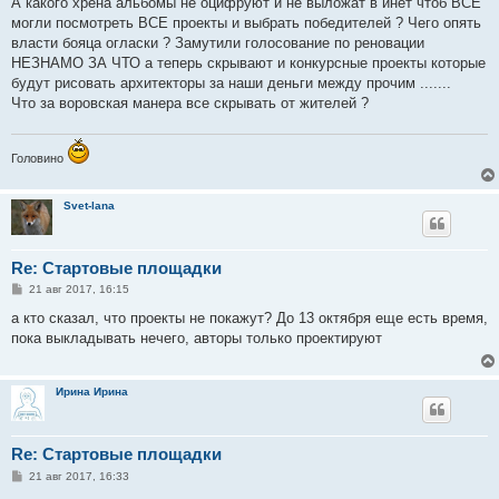
А какого хрена альбомы не оцифруют и не выложат в инет чтоб ВСЕ
могли посмотреть ВСЕ проекты и выбрать победителей ? Чего опять
власти бояца огласки ? Замутили голосование по реновации
НЕЗНАМО ЗА ЧТО а теперь скрывают и конкурсные проекты которые
будут рисовать архитекторы за наши деньги между прочим .......
Что за воровская манера все скрывать от жителей ?
Головино
Svet-lana
Re: Стартовые площадки
С
21 авг 2017, 16:15
о
о
а кто сказал, что проекты не покажут? До 13 октября еще есть время,
б
пока выкладывать нечего, авторы только проектируют
щ
е
н
и
Ирина Ирина
е
Re: Стартовые площадки
С
21 авг 2017, 16:33
о