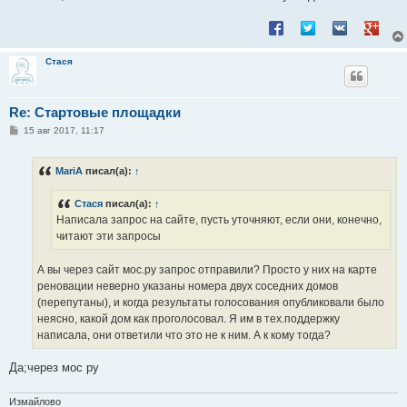
Поделиться в Facebook
Поделиться в Twitt
Поделиться в
Подели
Стася
Re: Стартовые площадки
С
15 авг 2017, 11:17
о
о
б
MariA
писал(а):
↑
щ
е
н
Стася
писал(а):
↑
и
е
Написала запрос на сайте, пусть уточняют, если они, конечно,
читают эти запросы
А вы через сайт мос.ру запрос отправили? Просто у них на карте
реновации неверно указаны номера двух соседних домов
(перепутаны), и когда результаты голосования опубликовали было
неясно, какой дом как проголосовал. Я им в тех.поддержку
написала, они ответили что это не к ним. А к кому тогда?
Да;через мос ру
Измайлово