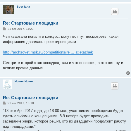
Svet-lana
Re: Стартовые площадки
С
21 авг 2017, 11:23
о
о
Чьи квартала попали в конкурс, могут вот тут посмотреть, какая
б
информация давалась проектировщикам -
щ
е
н
http://archsovet.msk.ru/competitions/re ... atietazhek
и
е
Смотрите второй этап конкурса, там и что сносится, а что нет, ну и
всякие прочие данные.
Ирина Ирина
Re: Стартовые площадки
С
21 авг 2017, 16:10
о
о
"13 октября 2017 года, до 18:00 мск, участникам необходимо будет
б
сдать альбомы с концепциями. 8-9 ноября будет проходить
щ
е
заседание жюри, которое решит, кто из двадцатки продолжит работу
н
над площадками."
и
е