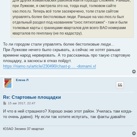
Для других измайловских районов найти гораздо сложнее. Раньше,
при Лужкове, я смотрела это на, тогда ещё, толковом сайте
vao.mos.ru. Теперь всё толи засекречено, толи стали сайтом
управлять более бестолковые люди. Раньше на vao.mos.ru был
отдельный раздел под названием "снос пятиэтажек" - там и были
толковые карты с границами кварталов для всего ВАО номерами
кварталов по генплану (не по кадастру).
То ли городом стали управлять более бестолковые люди...
При Лужкове нечего было скрывать, а сейчас не хотят раньше
времени народ нервировать. А то расскажешь про такую стартовую
площадку, а засносы в отказ пойдут.
https://riamo.ru/article/230490/chast-p ... -domami.xl
Елена Л
Re: Стартовые площадки
С
15 авг 2017, 22:47
о
о
И что в ней страшного? Хорошо знаю этот район. Училась там когда-
б
то очень давно). Ну если так хотите испугать, так факты давайте
щ
е
н
и
ЮЗАО Зюзино 37 квартал
е