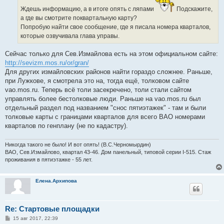
Ждешь информацию, а в итоге опять с ляпами
Подскажите,
а где вы смотрите поквартальную карту?
Попробую найти свое сообщение, где я писала номера кварталов,
которые озвучивала глава управы.
Сейчас только для Сев.Измайлова есть на этом официальном сайте:
http://sevizm.mos.ru/or/gran/
Для других измайловских районов найти гораздо сложнее. Раньше,
при Лужкове, я смотрела это на, тогда ещё, толковом сайте
vao.mos.ru. Теперь всё толи засекречено, толи стали сайтом
управлять более бестолковые люди. Раньше на vao.mos.ru был
отдельный раздел под названием "снос пятиэтажек" - там и были
толковые карты с границами кварталов для всего ВАО номерами
кварталов по генплану (не по кадастру).
Никогда такого не было! И вот опять! (В.С.Черномырдин)
ВАО, Сев.Измайлово, квартал 43-46. Дом панельный, типовой серии I-515. Стаж
проживания в пятиэтажке - 55 лет.
Елена.Архипова
Re: Стартовые площадки
С
15 авг 2017, 22:39
о