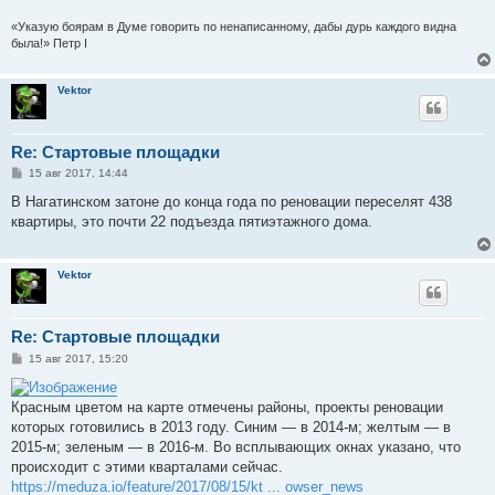
«Указую боярам в Думе говорить по ненаписанному, дабы дурь каждого видна
была!» Петр I
Vektor
Re: Стартовые площадки
С
15 авг 2017, 14:44
о
о
В Нагатинском затоне до конца года по реновации переселят 438
б
квартиры, это почти 22 подъезда пятиэтажного дома.
щ
е
н
и
Vektor
е
Re: Стартовые площадки
С
15 авг 2017, 15:20
о
о
б
Красным цветом на карте отмечены районы, проекты реновации
щ
е
которых готовились в 2013 году. Синим — в 2014-м; желтым — в
н
2015-м; зеленым — в 2016-м. Во всплывающих окнах указано, что
и
е
происходит с этими кварталами сейчас.
https://meduza.io/feature/2017/08/15/kt ... owser_news