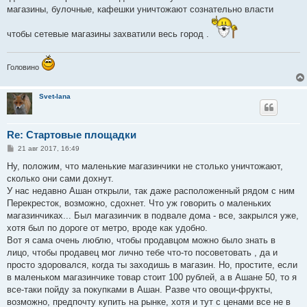
магазины, булочные, кафешки уничтожают сознательно власти
чтобы сетевые магазины захватили весь город .
Головино
Svet-lana
Re: Стартовые площадки
С
21 авг 2017, 16:49
о
о
Ну, положим, что маленькие магазинчики не столько уничтожают,
б
сколько они сами дохнут.
щ
е
У нас недавно Ашан открыли, так даже расположенный рядом с ним
н
Перекресток, возможно, сдохнет. Что уж говорить о маленьких
и
е
магазинчиках... Был магазинчик в подвале дома - все, закрылся уже,
хотя был по дороге от метро, вроде как удобно.
Вот я сама очень люблю, чтобы продавцом можно было знать в
лицо, чтобы продавец мог лично тебе что-то посоветовать , да и
просто здоровался, когда ты заходишь в магазин. Но, простите, если
в маленьком магазинчике товар стоит 100 рублей, а в Ашане 50, то я
все-таки пойду за покупками в Ашан. Разве что овощи-фрукты,
возможно, предпочту купить на рынке, хотя и тут с ценами все не в