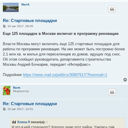
MariA
Re: Стартовые площадки
С
16 авг 2017, 09:05
о
о
Еще 125 площадок в Москве включат в программу реновации
б
щ
е
Власти Москвы могут включить еще 125 стартовых площадок для
н
работы по программе реновации. На них может быть построено более
и
е
2,1 млн кв. м жилья для переселенцев из домов, идущих под снос.
Об этом сообщил руководитель департамента строительства
Москвы Андрей Бочкарев, передает «Интерфакс».
Подробнее
https://news.mail.ru/politics/30687617/?frommail=1
Валя
Модератор
Re: Стартовые площадки
С
16 авг 2017, 14:51
о
о
б
Елена Л
писал(а):
↑
щ
е
И что в ней страшного? Хорошо знаю этот район. Училась там