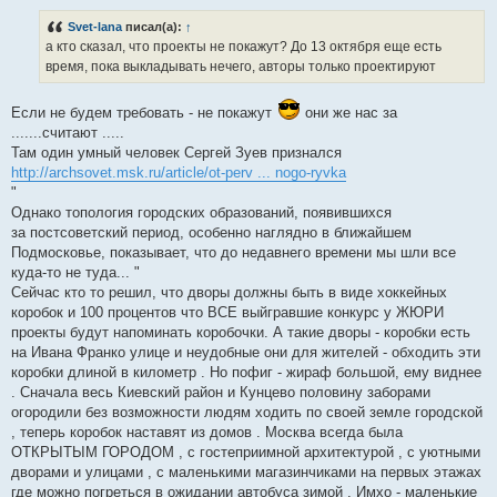
о
б
Svet-lana
писал(а):
↑
щ
е
а кто сказал, что проекты не покажут? До 13 октября еще есть
н
время, пока выкладывать нечего, авторы только проектируют
и
е
Если не будем требовать - не покажут
они же нас за
.......считают .....
Там один умный человек Сергей Зуев признался
http://archsovet.msk.ru/article/ot-perv ... nogo-ryvka
"
Однако топология городских образований, появившихся
за постсоветский период, особенно наглядно в ближайшем
Подмосковье, показывает, что до недавнего времени мы шли все
куда-то не туда... "
Сейчас кто то решил, что дворы должны быть в виде хоккейных
коробок и 100 процентов что ВСЕ выйгравшие конкурс у ЖЮРИ
проекты будут напоминать коробочки. А такие дворы - коробки есть
на Ивана Франко улице и неудобные они для жителей - обходить эти
коробки длиной в километр . Но пофиг - жираф большой, ему виднее
. Сначала весь Киевский район и Кунцево половину заборами
огородили без возможности людям ходить по своей земле городской
, теперь коробок наставят из домов . Москва всегда была
ОТКРЫТЫМ ГОРОДОМ , с гостеприимной архитектурой , с уютными
дворами и улицами , с маленькими магазинчиками на первых этажах
где можно погреться в ожидании автобуса зимой . Имхо - маленькие