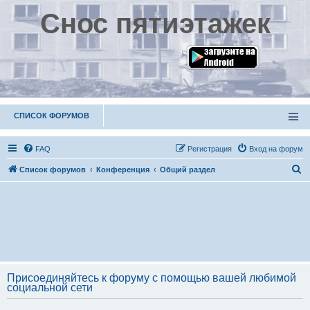
Снос пятиэтажек
СПИСОК ФОРУМОВ
FAQ
Р
е
г
и
с
т
р
а
ц
и
я
Вход на форум
П
Список форумов
Конференция
Общий раздел
о
и
с
к
Присоединяйтесь к форуму с помощью вашей любимой
социальной сети