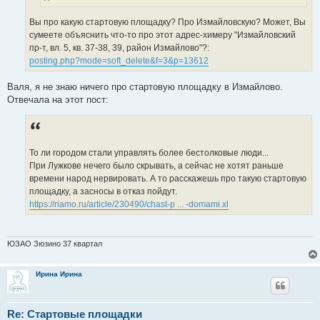
Вы про какую стартовую площадку? Про Измайловскую? Может, Вы
сумеете объяснить что-то про этот адрес-химеру "Измайловский
пр-т, вл. 5, кв. 37-38, 39, район Измайлово"?:
posting.php?mode=soft_delete&f=3&p=13612
Валя, я не знаю ничего про стартовую площадку в Измайлово.
Отвечала на этот пост:
То ли городом стали управлять более бестолковые люди...
При Лужкове нечего было скрывать, а сейчас не хотят раньше
времени народ нервировать. А то расскажешь про такую стартовую
площадку, а засносы в отказ пойдут.
https://riamo.ru/article/230490/chast-p ... -domami.xl
ЮЗАО Зюзино 37 квартал
Ирина Ирина
Re: Стартовые площадки