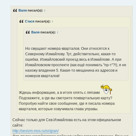
о
б
Валя
писал(а):
↑
щ
е
н
Стася
писал(а):
↑
и
е
Валя
писал(а):
↑
Но смущают номера кварталов. Они относятся к
Северному Измайлову. Тут, действительно, какая-то
ошибка. Измайловский проезд весь в Измайлове. А при
Измайловском проспекте (как ещё понимать "пр-т"?!), я не
нахожу владения 5. Какая-то мещанина из адресов и
номеров кварталов!
Ждешь информацию, а в итоге опять с ляпами
Подскажите, а где вы смотрите поквартальную карту?
Попробую найти свое сообщение, где я писала номера
кварталов, которые озвучивала глава управы.
Сейчас только для Сев.Измайлова есть на этом официальном
сайте:
http://sevizm.mos.ru/or/gran/