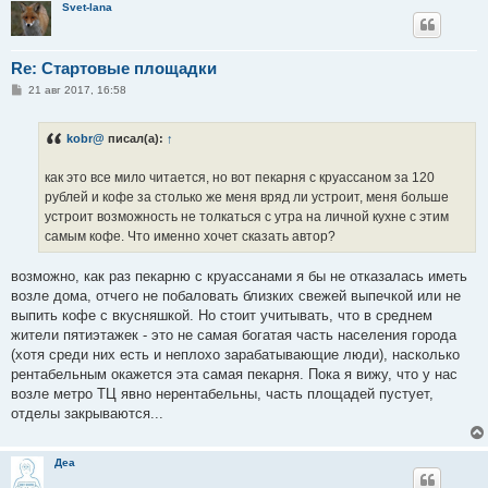
Svet-lana
Re: Стартовые площадки
С
21 авг 2017, 16:58
о
о
б
kobr@
писал(а):
↑
щ
е
н
как это все мило читается, но вот пекарня с круассаном за 120
и
е
рублей и кофе за столько же меня вряд ли устроит, меня больше
устроит возможность не толкаться с утра на личной кухне с этим
самым кофе. Что именно хочет сказать автор?
возможно, как раз пекарню с круассанами я бы не отказалась иметь
возле дома, отчего не побаловать близких свежей выпечкой или не
выпить кофе с вкусняшкой. Но стоит учитывать, что в среднем
жители пятиэтажек - это не самая богатая часть населения города
(хотя среди них есть и неплохо зарабатывающие люди), насколько
рентабельным окажется эта самая пекарня. Пока я вижу, что у нас
возле метро ТЦ явно нерентабельны, часть площадей пустует,
отделы закрываются...
Деа