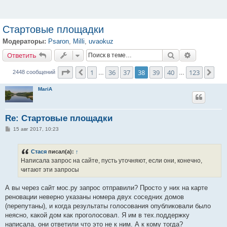
Стартовые площадки
Модераторы:
Psaron
,
Milli
,
uvaokuz
Ответить
Поиск
Расширенн
О
т
в
е
т
и
т
ь
Страница
38
из
123
1
36
37
38
39
40
123
Пред.
Сле
2448 сообщений
…
…
MariA
Re: Стартовые площадки
С
15 авг 2017, 10:23
о
о
б
Стася
писал(а):
↑
щ
е
Написала запрос на сайте, пусть уточняют, если они, конечно,
н
читают эти запросы
и
е
А вы через сайт мос.ру запрос отправили? Просто у них на карте
реновации неверно указаны номера двух соседних домов
(перепутаны), и когда результаты голосования опубликовали было
неясно, какой дом как проголосовал. Я им в тех.поддержку
написала, они ответили что это не к ним. А к кому тогда?