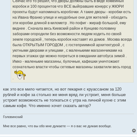
Сейчас кто то решил, что дворы должны быть в виде хоккейных
коробок и 100 процентов что ВСЕ выйгравшие конкурс у ЖЮРИ
проекты будут напоминать коробочки. А такие дворы - коробки есть
на Ивана Франко улице и неудобные они для жителей - обходить
эти коробки длиной в километр . Но пофиг - жираф большой, ему
виднее . Сначала весь Киевский район и Кунцево половину
заборами огородили без возможности людям ходить по своей
земле городской , теперь коробок наставят из домов . Москва всегда
была ОТКРЫТЫМ ГОРОДОМ , с гостеприимной архитектурой , с
уютными дворами и улицами , с маленькими магазинчиками на
первых этажах где можно погреться в ожидании автобуса зимой .
Имхо - маленькие магазины, булочные, кафешки уничтожают
сознательно власти чтобы сетевые магазины захватили весь город
.
как это все мило читается, но вот пекарня с круассаном за 120
рублей и кофе за столько же меня вряд ли устроит, меня больше
устроит возможность не толкаться с утра на личной кухне с этим
самым кофе. Что именно хочет сказать автор?
Головинский
Мне все равно, что вы обо мне думаете — я о вас не думаю вообще.