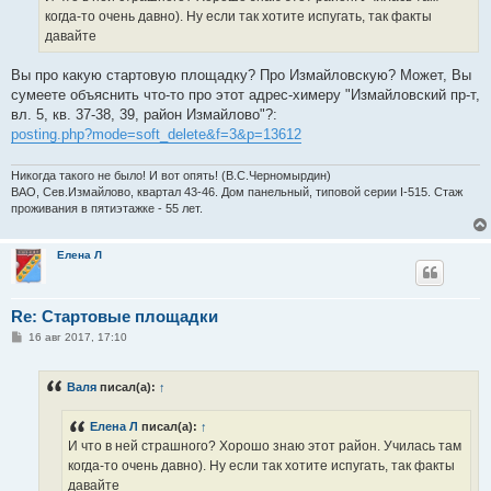
н
когда-то очень давно). Ну если так хотите испугать, так факты
и
е
давайте
Вы про какую стартовую площадку? Про Измайловскую? Может, Вы
сумеете объяснить что-то про этот адрес-химеру "Измайловский пр-т,
вл. 5, кв. 37-38, 39, район Измайлово"?:
posting.php?mode=soft_delete&f=3&p=13612
Никогда такого не было! И вот опять! (В.С.Черномырдин)
ВАО, Сев.Измайлово, квартал 43-46. Дом панельный, типовой серии I-515. Стаж
проживания в пятиэтажке - 55 лет.
Елена Л
Re: Стартовые площадки
С
16 авг 2017, 17:10
о
о
б
Валя
писал(а):
↑
щ
е
н
Елена Л
писал(а):
↑
и
е
И что в ней страшного? Хорошо знаю этот район. Училась там
когда-то очень давно). Ну если так хотите испугать, так факты
давайте