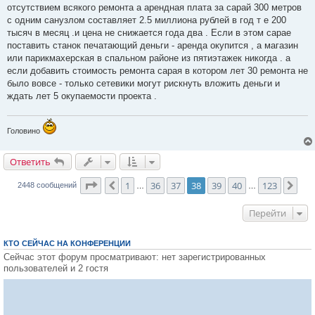
отсутствием всякого ремонта а арендная плата за сарай 300 метров
с одним санузлом составляет 2.5 миллиона рублей в год т е 200
тысяч в месяц .и цена не снижается года два . Если в этом сарае
поставить станок печатающий деньги - аренда окупится , а магазин
или парикмахерская в спальном районе из пятиэтажек никогда . а
если добавить стоимость ремонта сарая в котором лет 30 ремонта не
было вовсе - только сетевики могут рискнуть вложить деньги и
ждать лет 5 окупаемости проекта .
Головино
Ответить
О
т
в
е
т
и
т
ь
Страница
38
из
123
1
36
37
38
39
40
123
Пред.
Сле
2448 сообщений
…
…
Перейти
КТО СЕЙЧАС НА КОНФЕРЕНЦИИ
Сейчас этот форум просматривают: нет зарегистрированных
пользователей и 2 гостя