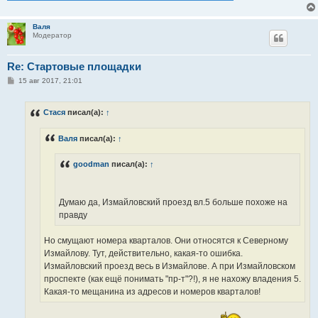
Валя
Модератор
Re: Стартовые площадки
С
15 авг 2017, 21:01
о
о
б
Стася
писал(а):
↑
щ
е
н
Валя
писал(а):
↑
и
е
goodman
писал(а):
↑
Думаю да, Измайловский проезд вл.5 больше похоже на
правду
Но смущают номера кварталов. Они относятся к Северному
Измайлову. Тут, действительно, какая-то ошибка.
Измайловский проезд весь в Измайлове. А при Измайловском
проспекте (как ещё понимать "пр-т"?!), я не нахожу владения 5.
Какая-то мещанина из адресов и номеров кварталов!