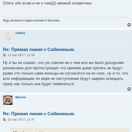
о
Опять обо всем и ни о чем)))) никакой конкретики.
б
щ
е
н
и
Жду великого переселения в Коптево
е
andrey
Re: Прямая линия с Собяниным.
С
13 апр 2017, 21:58
о
о
Ну я бы не сказал, что уж совсем ни о чем все же было доходчиво
б
разъяснено для протестующих что крепкие дома трогать не будут
щ
е
разве что только сами жильцы не согласятся на их снос, ну и то, что
н
всю информацию по мере ее поступления будут широко освещать
и
е
сразу как только она будет появляться.
Ириска
Re: Прямая линия с Собяниным.
С
13 апр 2017, 22:47
о
о
б