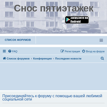
Снос пятиэтажек
СПИСОК ФОРУМОВ
FAQ
Р
е
г
и
с
т
р
а
ц
и
я
Вход на форум
П
Список форумов
Конференция
Последние новости
о
и
с
к
Присоединяйтесь к форуму с помощью вашей любимой
социальной сети