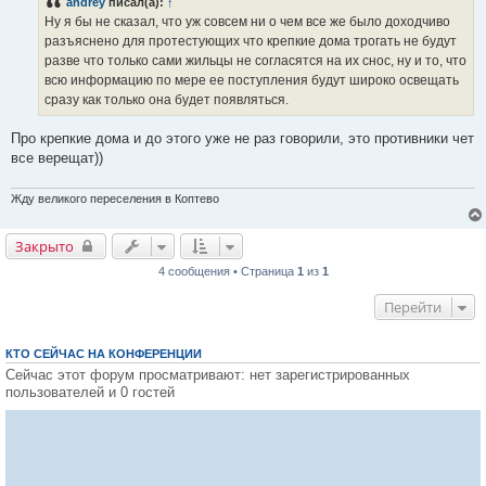
andrey
писал(а):
↑
щ
е
Ну я бы не сказал, что уж совсем ни о чем все же было доходчиво
н
разъяснено для протестующих что крепкие дома трогать не будут
и
е
разве что только сами жильцы не согласятся на их снос, ну и то, что
всю информацию по мере ее поступления будут широко освещать
сразу как только она будет появляться.
Про крепкие дома и до этого уже не раз говорили, это противники чет
все верещат))
Жду великого переселения в Коптево
Закрыто
Закрыто
4 сообщения • Страница
1
из
1
Перейти
КТО СЕЙЧАС НА КОНФЕРЕНЦИИ
Сейчас этот форум просматривают: нет зарегистрированных
пользователей и 0 гостей