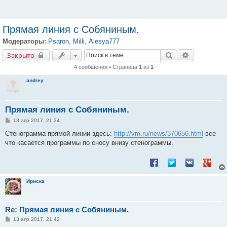
Прямая линия с Собяниным.
Модераторы:
Psaron
,
Milli
,
Alesya777
Закрыто
Поиск
Расширенн
Закрыто
4 сообщения • Страница
1
из
1
andrey
Прямая линия с Собяниным.
С
13 апр 2017, 21:34
о
о
Стенограмма прямой линии здесь:
http://vm.ru/news/370656.html
все
б
что касается программы по сносу внизу стенограммы.
щ
е
н
Поделиться в Facebook
Поделиться в Twitt
Поделиться в
Подели
и
е
Ириска
Re: Прямая линия с Собяниным.
С
13 апр 2017, 21:42
о