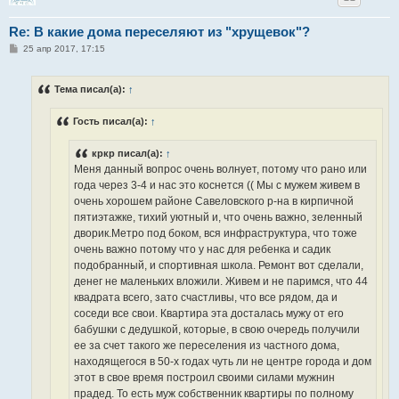
Re: В какие дома переселяют из "хрущевок"?
С
25 апр 2017, 17:15
о
о
б
Тема писал(а):
↑
щ
е
н
Гость писал(а):
↑
и
е
кркр писал(а):
↑
Меня данный вопрос очень волнует, потому что рано или
года через 3-4 и нас это коснется (( Мы с мужем живем в
очень хорошем районе Савеловского р-на в кирпичной
пятиэтажке, тихий уютный и, что очень важно, зеленный
дворик.Метро под боком, вся инфраструктура, что тоже
очень важно потому что у нас для ребенка и садик
подобранный, и спортивная школа. Ремонт вот сделали,
денег не маленьких вложили. Живем и не паримся, что 44
квадрата всего, зато счастливы, что все рядом, да и
соседи все свои. Квартира эта досталась мужу от его
бабушки с дедушкой, которые, в свою очередь получили
ее за счет такого же переселения из частного дома,
находящегося в 50-х годах чуть ли не центре города и дом
этот в свое время построил своими силами мужнин
прадед. То есть муж собственник квартиры по полному