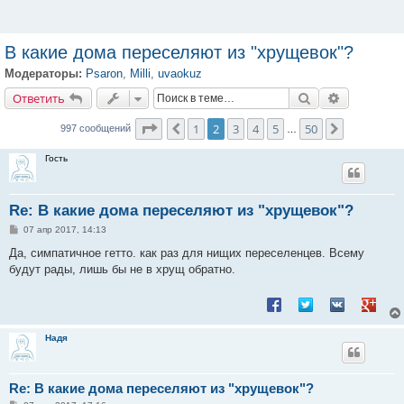
В какие дома переселяют из "хрущевок"?
Модераторы:
Psaron
,
Milli
,
uvaokuz
Ответить
Поиск
Расширенн
О
т
в
е
т
и
т
ь
Страница
2
из
50
1
2
3
4
5
50
Пред.
След.
997 сообщений
…
Гость
Re: В какие дома переселяют из "хрущевок"?
С
07 апр 2017, 14:13
о
о
Да, симпатичное гетто. как раз для нищих переселенцев. Всему
б
будут рады, лишь бы не в хрущ обратно.
щ
е
н
Поделиться в Facebook
Поделиться в Twitt
Поделиться в
Подели
и
е
Надя
Re: В какие дома переселяют из "хрущевок"?