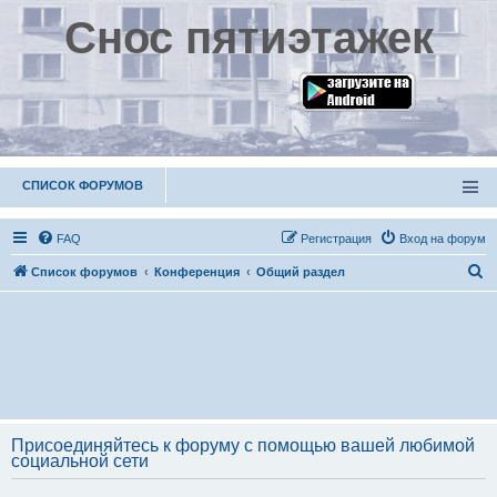
Снос пятиэтажек
СПИСОК ФОРУМОВ
FAQ
Р
е
г
и
с
т
р
а
ц
и
я
Вход на форум
П
Список форумов
Конференция
Общий раздел
о
и
с
к
Присоединяйтесь к форуму с помощью вашей любимой
социальной сети