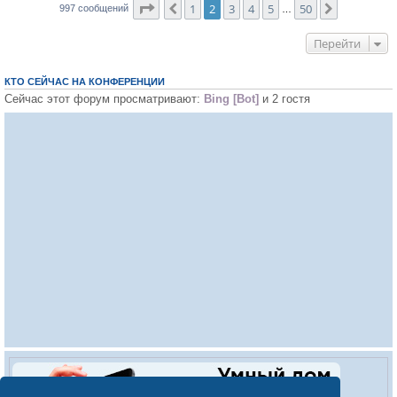
Страница
2
из
50
1
2
3
4
5
50
Пред.
След.
997 сообщений
…
Перейти
КТО СЕЙЧАС НА КОНФЕРЕНЦИИ
Сейчас этот форум просматривают:
Bing [Bot]
и 2 гостя