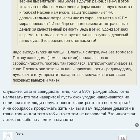
вернее выселяться? Тем более в другой район. Я вижу в этом
тотально-глобальном выселении формальное надувательство
и грабеж! Нахрен нам нужны ваши "подаренные" 4-6
дополнительных метра, если нас из хорошего места в Ж.ПУ
мира переселят? И вообще кто нам возместит потраченные
деньги за качественный ремонт? Ведь в этих чудо-квартирах
из ремонта только розетки, кусок плитки на кухне и дешевый
линолеум... Это реально гоп-стоп какой то!
надо выходить уже на улицы... Власть, я смотрю, уже без тормозов.
Походу наши дома (земля под ними) продана заочно
стройолигархату, поэтому так торопятся, агитируют-запугивают за
снос. Плевать они хотели на наши привязанности к родному дому,
думают что и тут прокатит навариться с молчаливого согласия
покорных ваньков и манек.
слушайте, хватит завидовать! мне, как и 99% граждан абсолютно
наплевать кто там наварится! пусть скок угодно навариваются но
если при этом люди получат новые кваритры то это всех устроит!
я не собираюсь продолжать жить как вы и вам подобные демогоги в
говне только для того чтобы кто-то там не наварился! Это идиотская
логика не себе не людям называется.
Гость