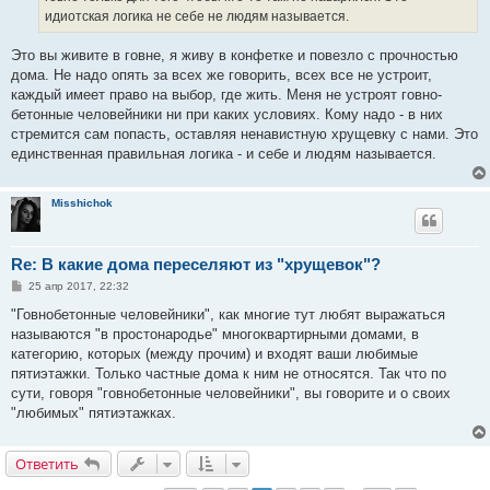
идиотская логика не себе не людям называется.
Это вы живите в говне, я живу в конфетке и повезло с прочностью
дома. Не надо опять за всех же говорить, всех все не устроит,
каждый имеет право на выбор, где жить. Меня не устроят говно-
бетонные человейники ни при каких условиях. Кому надо - в них
стремится сам попасть, оставляя ненавистную хрущевку с нами. Это
единственная правильная логика - и себе и людям называется.
Misshichok
Re: В какие дома переселяют из "хрущевок"?
С
25 апр 2017, 22:32
о
о
"Говнобетонные человейники", как многие тут любят выражаться
б
называются "в простонародье" многоквартирными домами, в
щ
е
категорию, которых (между прочим) и входят ваши любимые
н
пятиэтажки. Только частные дома к ним не относятся. Так что по
и
е
сути, говоря "говнобетонные человейники", вы говорите и о своих
"любимых" пятиэтажках.
Ответить
О
т
в
е
т
и
т
ь