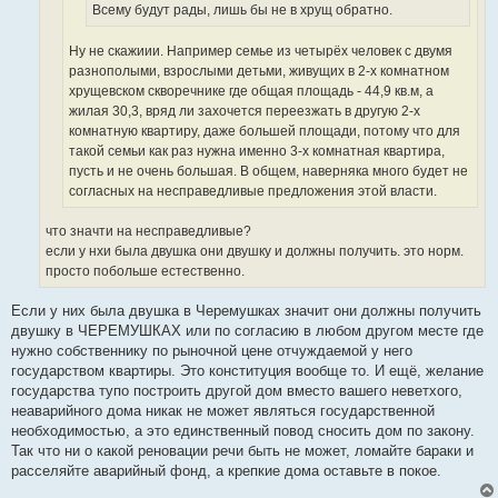
Всему будут рады, лишь бы не в хрущ обратно.
Ну не скажиии. Например семье из четырёх человек с двумя
разнополыми, взрослыми детьми, живущих в 2-х комнатном
хрущевском скворечнике где общая площадь - 44,9 кв.м, а
жилая 30,3, вряд ли захочется переезжать в другую 2-х
комнатную квартиру, даже большей площади, потому что для
такой семьи как раз нужна именно 3-х комнатная квартира,
пусть и не очень большая. В общем, наверняка много будет не
согласных на несправедливые предложения этой власти.
что значти на несправедливые?
если у нхи была двушка они двушку и должны получить. это норм.
просто побольше естественно.
Если у них была двушка в Черемушках значит они должны получить
двушку в ЧЕРЕМУШКАХ или по согласию в любом другом месте где
нужно собственнику по рыночной цене отчуждаемой у него
государством квартиры. Это конституция вообще то. И ещё, желание
государства тупо построить другой дом вместо вашего неветхого,
неаварийного дома никак не может являться государственной
необходимостью, а это единственный повод сносить дом по закону.
Так что ни о какой реновации речи быть не может, ломайте бараки и
расселяйте аварийный фонд, а крепкие дома оставьте в покое.