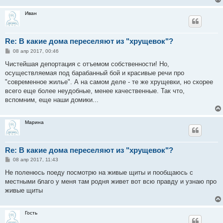
Иван
Re: В какие дома переселяют из "хрущевок"?
С
08 апр 2017, 00:46
о
о
Чистейшая депортация с отъемом собственности! Но,
б
осуществляемая под барабанный бой и красивые речи про
щ
е
"современное жилье". А на самом деле - те же хрущевки, но скорее
н
всего еще более неудобные, менее качественные. Так что,
и
е
вспомним, еще наши домики...
Марина
Re: В какие дома переселяют из "хрущевок"?
С
08 апр 2017, 11:43
о
о
Не поленюсь поеду посмотрю на живые щиты и пообщаюсь с
б
местными благо у меня там родня живет вот всю правду и узнаю про
щ
е
живые щиты
н
и
е
Гость