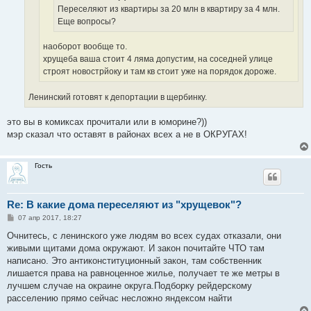
Переселяют из квартиры за 20 млн в квартиру за 4 млн.
Еще вопросы?
наоборот вообще то.
хрущеба ваша стоит 4 ляма допустим, на соседней улице
строят новострйоку и там кв стоит уже на порядок дороже.
Ленинский готовят к депортации в щербинку.
это вы в комиксах прочитали или в юморине?))
мэр сказал что оставят в районах всех а не в ОКРУГАХ!
Гость
Re: В какие дома переселяют из "хрущевок"?
С
07 апр 2017, 18:27
о
о
Очнитесь, с ленинского уже людям во всех судах отказали, они
б
живыми щитами дома окружают. И закон почитайте ЧТО там
щ
е
написано. Это антиконституционный закон, там собственник
н
лишается права на равноценное жилье, получает те же метры в
и
е
лучшем случае на окраине округа.Подборку рейдерскому
расселению прямо сейчас несложно яндексом найти