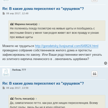
Re: В какие дома переселяют из "хрущевок"?
С
08 апр 2017, 12:48
о
о
б
Марина писал(а):
↑
щ
е
Не поленюсь поеду посмотрю на живые щиты и пообщаюсь с
н
местными благо у меня там родня живет вот всю правду и узнаю
и
е
про живые щиты
Можете не трудиться
http://gorodetsky.livejournal.com/649524.html
проведено собрание собственников жилого дома и протесты
зафиксированы по закону. Или Ваши родственники мечтают уехать
из элитного кирпича ленинского в ..овнопанель щербинки?
Любовь 777
Re: В какие дома переселяют из "хрущевок"?
С
08 апр 2017, 13:58
о
о
б
Гость писал(а):
↑
щ
е
Да, симпатичное гетто. как раз для нищих переселенцев. Всему
н
будут рады, лишь бы не в хрущ обратно.
и