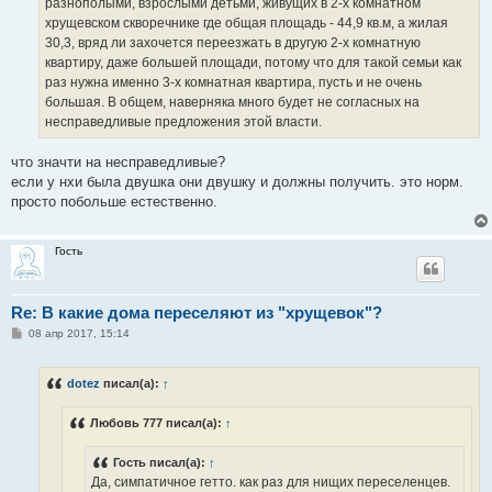
разнополыми, взрослыми детьми, живущих в 2-х комнатном
хрущевском скворечнике где общая площадь - 44,9 кв.м, а жилая
30,3, вряд ли захочется переезжать в другую 2-х комнатную
квартиру, даже большей площади, потому что для такой семьи как
раз нужна именно 3-х комнатная квартира, пусть и не очень
большая. В общем, наверняка много будет не согласных на
несправедливые предложения этой власти.
что значти на несправедливые?
если у нхи была двушка они двушку и должны получить. это норм.
просто побольше естественно.
Гость
Re: В какие дома переселяют из "хрущевок"?
С
08 апр 2017, 15:14
о
о
б
dotez
писал(а):
↑
щ
е
н
Любовь 777 писал(а):
↑
и
е
Гость писал(а):
↑
Да, симпатичное гетто. как раз для нищих переселенцев.