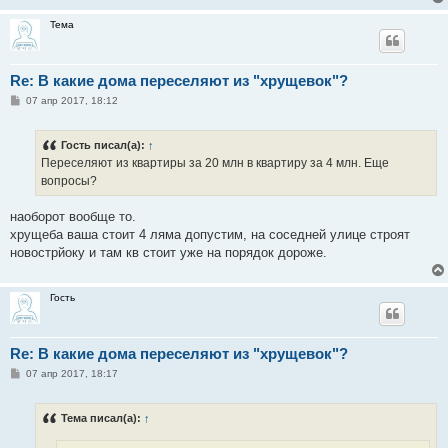
н
и
Тема
е
Re: В какие дома переселяют из "хрущевок"?
С
07 апр 2017, 18:12
о
о
б
Гость писал(а):
↑
щ
е
Переселяют из квартиры за 20 млн в квартиру за 4 млн. Еще
н
вопросы?
и
е
наоборот вообще то.
хрущеба ваша стоит 4 ляма допустим, на соседней улице строят
новострйоку и там кв стоит уже на порядок дороже.
Гость
Re: В какие дома переселяют из "хрущевок"?
С
07 апр 2017, 18:17
о
о
б
Тема писал(а):
↑
щ
е
н