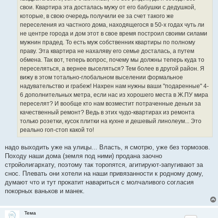
свои. Квартира эта досталась мужу от его бабушки с дедушкой,
которые, в свою очередь получили ее за счет такого же
переселения из частного дома, находящегося в 50-х годах чуть ли
не центре города и дом этот в свое время построил своими силами
мужнин прадед. То есть муж собственник квартиры по полному
праву. Эта квартира не нахаляву его семье досталась, а путем
обмена. Так вот, теперь вопрос, почему мы должны теперь куда то
переселяться, а вернее выселяться? Тем более в другой район. Я
вижу в этом тотально-глобальном выселении формальное
надувательство и грабеж! Нахрен нам нужны ваши "подаренные" 4-
6 дополнительных метра, если нас из хорошего места в Ж.ПУ мира
переселят? И вообще кто нам возместит потраченные деньги за
качественный ремонт? Ведь в этих чудо-квартирах из ремонта
только розетки, кусок плитки на кухне и дешевый линолеум... Это
реально гоп-стоп какой то!
надо выходить уже на улицы... Власть, я смотрю, уже без тормозов.
Походу наши дома (земля под ними) продана заочно
стройолигархату, поэтому так торопятся, агитируют-запугивают за
снос. Плевать они хотели на наши привязанности к родному дому,
думают что и тут прокатит навариться с молчаливого согласия
покорных ваньков и манек.
Тема