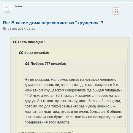
Тема
Re: В какие дома переселяют из "хрущевок"?
С
08 апр 2017, 15:21
о
о
б
Гость писал(а):
↑
щ
е
н
dotez
писал(а):
↑
и
е
Любовь 777 писал(а):
↑
Ну не скажиии. Например семье из четырёх человек с
двумя разнополыми, взрослыми детьми, живущих в 2-х
комнатном хрущевском скворечнике где общая площадь -
44,9 кв.м, а жилая 30,3, вряд ли захочется переезжать в
другую 2-х комнатную квартиру, даже большей площади,
потому что для такой семьи как раз нужна именно 3-х
комнатная квартира, пусть и не очень большая. В общем,
наверняка много будет не согласных на несправедливые
предложения этой власти.