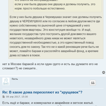
что значти на несправедливые?
если у нхи была двушка они двушку и должны получить. это
норм. просто побольше естественно.
Если у них была двушка в Черемушках значит они должны получить
двушку в ЧЕРЕМУШКАХ или по согласию в любом другом месте где
нужно собственнику по рыночной цене отчуждаемой у него
государством квартиры. Это конституция вообще то. И ещё,
желание государства тупо построить другой дом вместо вашего
неветхого, неаварийного дома никак не может являться
государственной необходимостью, а это единственный повод
сносить дом по закону. Так что ни о какой реновации речи быть не
может, ломайте бараки и расселяйте аварийный фонд, а крепкие
дома оставьте в покое.
нет в Москве баракой а если один гдето и есть вы думаете его не
сломают?) не смешите..
Гость
Re: В какие дома переселяют из "хрущевок"?
С
08 апр 2017, 15:30
о
о
Есть ещё и бараки, и коммуналки и аварийное и ветхое жильё.
б