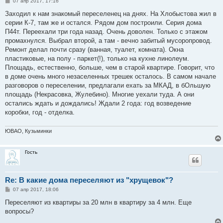
С
07 апр 2017, 17:16
о
о
Заходил к нам знакомый переселенец на днях. На Хлобыстова жил в
б
серии К-7, там же и остался. Рядом дом построили. Серия дома
щ
е
П44т. Переехали три года назад. Очень доволен. Только с этажом
н
промахнулся. Выбрал второй, а там - вечно забитый мусоропровод.
и
е
Ремонт делал почти сразу (ванная, туалет, комната). Окна
пластиковые, на полу - паркет(!), только на кухне линолеум.
Площадь, естественно, больше, чем в старой квартире. Говорит, что
в доме очень много незаселенных трешек осталось. В самом начале
разговоров о переселении, предлагали ехать за МКАД, в бОльшую
площадь (Некрасовка, Жулебино). Многие уехали туда. А они
остались ждать и дождались! Ждали 2 года: год возведение
коробки, год - отделка.
ЮВАО, Кузьминки
Гость
Re: В какие дома переселяют из "хрущевок"?
С
07 апр 2017, 18:06
о
о
Переселяют из квартиры за 20 млн в квартиру за 4 млн. Еще
б
вопросы?
щ
е