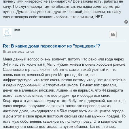
почему ими интересно не занимаются? Все законы есть, работай не
щ
е
хочу. Но слуги народа там не обогатятся, им наши золотые метры
н
нужны. Думаю нас уже хоть дустом посыпай, все примем, но нашу
и
е
единственную собственность забрать это слишком, НЕТ.
кркр
Re: В какие дома переселяют из "хрущевок"?
С
25 апр 2017, 16:05
о
о
Меня данный вопрос очень волнует, потому что рано или года через
б
3-4 и нас это коснется (( Мы с мужем живем в очень хорошем районе
щ
е
Савеловского р-на в кирпичной пятиэтажке, тихий уютный и, что
н
очень важно, зеленный дворик.Метро под боком, вся
и
е
инфраструктура, что тоже очень важно потому что у нас для ребенка
и садик подобранный, и спортивная школа. Ремонт вот сделали,
денег не маленьких вложили. Живем и не паримся, что 44 квадрата
всего, зато счастливы, что все рядом, да и соседи все свои.
Квартира эта досталась мужу от его бабушки с дедушкой, которые, в
свою очередь получили ее за счет такого же переселения из
частного дома, находящегося в 50-х годах чуть ли не центре города
и дом этот в свое время построил своими силами мужнин прадед. То
есть муж собственник квартиры по полному праву. Эта квартира не
нахаляву его семье досталась, а путем обмена. Так вот, теперь