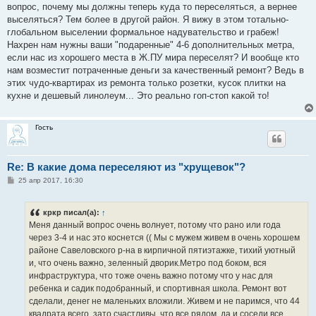
вопрос, почему мы должны теперь куда то переселяться, а вернее
выселяться? Тем более в другой район. Я вижу в этом тотально-
глобальном выселении формальное надувательство и грабеж!
Нахрен нам нужны ваши "подаренные" 4-6 дополнительных метра,
если нас из хорошего места в Ж.ПУ мира переселят? И вообще кто
нам возместит потраченные деньги за качественный ремонт? Ведь в
этих чудо-квартирах из ремонта только розетки, кусок плитки на
кухне и дешевый линолеум... Это реально гоп-стоп какой то!
Гость
Re: В какие дома переселяют из "хрущевок"?
С
25 апр 2017, 16:30
о
о
б
кркр писал(а):
↑
щ
е
Меня данный вопрос очень волнует, потому что рано или года
н
через 3-4 и нас это коснется (( Мы с мужем живем в очень хорошем
и
е
районе Савеловского р-на в кирпичной пятиэтажке, тихий уютный
и, что очень важно, зеленный дворик.Метро под боком, вся
инфраструктура, что тоже очень важно потому что у нас для
ребенка и садик подобранный, и спортивная школа. Ремонт вот
сделали, денег не маленьких вложили. Живем и не паримся, что 44
квадрата всего, зато счастливы, что все рядом, да и соседи все