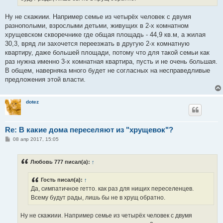
е
Ну не скажиии. Например семье из четырёх человек с двумя
разнополыми, взрослыми детьми, живущих в 2-х комнатном
хрущевском скворечнике где общая площадь - 44,9 кв.м, а жилая
30,3, вряд ли захочется переезжать в другую 2-х комнатную
квартиру, даже большей площади, потому что для такой семьи как
раз нужна именно 3-х комнатная квартира, пусть и не очень большая.
В общем, наверняка много будет не согласных на несправедливые
предложения этой власти.
dotez
Re: В какие дома переселяют из "хрущевок"?
С
08 апр 2017, 15:05
о
о
б
Любовь 777 писал(а):
↑
щ
е
н
Гость писал(а):
↑
и
е
Да, симпатичное гетто. как раз для нищих переселенцев.
Всему будут рады, лишь бы не в хрущ обратно.
Ну не скажиии. Например семье из четырёх человек с двумя