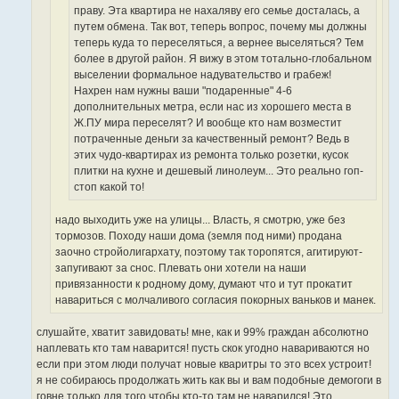
праву. Эта квартира не нахаляву его семье досталась, а
путем обмена. Так вот, теперь вопрос, почему мы должны
теперь куда то переселяться, а вернее выселяться? Тем
более в другой район. Я вижу в этом тотально-глобальном
выселении формальное надувательство и грабеж!
Нахрен нам нужны ваши "подаренные" 4-6
дополнительных метра, если нас из хорошего места в
Ж.ПУ мира переселят? И вообще кто нам возместит
потраченные деньги за качественный ремонт? Ведь в
этих чудо-квартирах из ремонта только розетки, кусок
плитки на кухне и дешевый линолеум... Это реально гоп-
стоп какой то!
надо выходить уже на улицы... Власть, я смотрю, уже без
тормозов. Походу наши дома (земля под ними) продана
заочно стройолигархату, поэтому так торопятся, агитируют-
запугивают за снос. Плевать они хотели на наши
привязанности к родному дому, думают что и тут прокатит
навариться с молчаливого согласия покорных ваньков и манек.
слушайте, хватит завидовать! мне, как и 99% граждан абсолютно
наплевать кто там наварится! пусть скок угодно навариваются но
если при этом люди получат новые кваритры то это всех устроит!
я не собираюсь продолжать жить как вы и вам подобные демогоги в
говне только для того чтобы кто-то там не наварился! Это