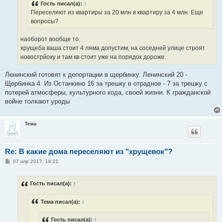
Гость писал(а):
↑
и
е
Переселяют из квартиры за 20 млн в квартиру за 4 млн. Еще
вопросы?
наоборот вообще то.
хрущеба ваша стоит 4 ляма допустим, на соседней улице строят
новострйоку и там кв стоит уже на порядок дороже.
Ленинский готовят к депортации в щербинку. Ленинский 20 -
Щербинка 4. Из Останкино 16 за трешку в отрадное - 7 за трешку с
потерей атмосферы, культурного кода, своей жизни. К гражданской
войне толкают уроды
Тема
Re: В какие дома переселяют из "хрущевок"?
С
07 апр 2017, 18:21
о
о
б
Гость писал(а):
↑
щ
е
н
Тема писал(а):
↑
и
е
Гость писал(а):
↑