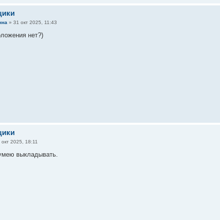
щики
нна
»
31 окт 2025, 11:43
оложения нет?)
щики
 окт 2025, 18:11
 умею выкладывать.