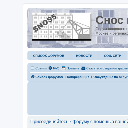
Снос 
Форум посвящен с
Москве и регионах
СПИСОК ФОРУМОВ
НОВОСТИ
СОЦ. СЕТИ
Ссылки
FAQ
Правила
С
в
я
з
а
т
ь
с
я
с
а
д
м
и
н
и
с
т
р
а
ц
и
е
Список форумов
Конференция
Обсуждение по окру
Присоединяйтесь к форуму с помощью вашей