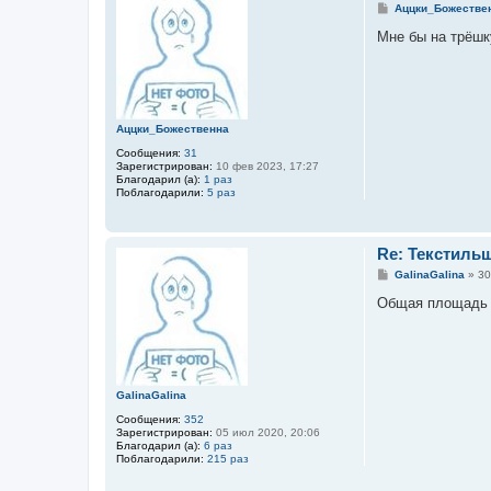
С
Аццки_Божестве
о
о
Мне бы на трёшк
б
щ
е
н
и
е
Аццки_Божественна
Сообщения:
31
Зарегистрирован:
10 фев 2023, 17:27
Благодарил (а):
1 раз
Поблагодарили:
5 раз
Re: Текстиль
С
GalinaGalina
»
30
о
о
Общая площадь ок
б
щ
е
н
и
е
GalinaGalina
Сообщения:
352
Зарегистрирован:
05 июл 2020, 20:06
Благодарил (а):
6 раз
Поблагодарили:
215 раз