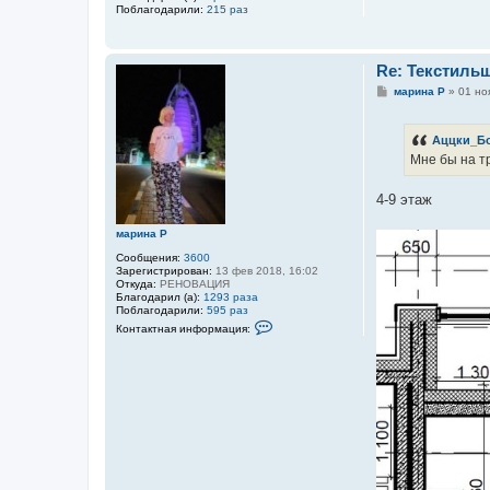
Поблагодарили:
215 раз
Re: Текстиль
С
марина Р
»
01 но
о
о
б
Аццки_Б
щ
е
Мне бы на т
н
и
е
4-9 этаж
марина Р
Сообщения:
3600
Зарегистрирован:
13 фев 2018, 16:02
Откуда:
РЕНОВАЦИЯ
Благодарил (а):
1293 раза
Поблагодарили:
595 раз
К
Контактная информация:
о
н
т
а
к
т
н
а
я
и
н
ф