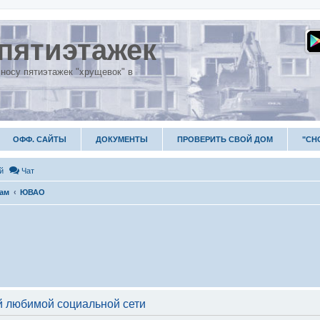
пятиэтажек
носу пятиэтажек "хрущевок" в
ОФФ. САЙТЫ
ДОКУМЕНТЫ
ПРОВЕРИТЬ СВОЙ ДОМ
"СН
й
Чат
гам
ЮВАО
 любимой социальной сети