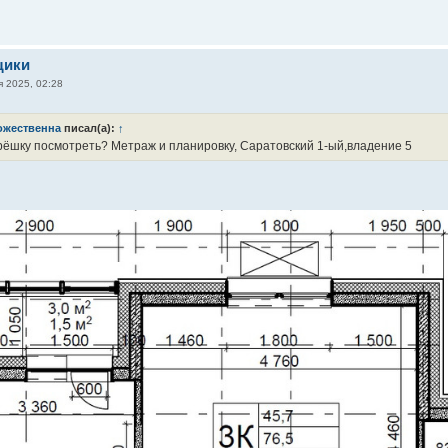
щики
я 2025, 02:28
ожественна
писал(а):
↑
рёшку посмотреть? Метраж и планировку, Саратовский 1-ый,владение 5