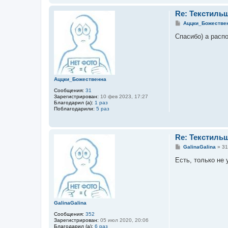
Re: Текстиль
С
Аццки_Божестве
о
о
Спасибо) а расп
б
щ
е
н
и
е
Аццки_Божественна
Сообщения:
31
Зарегистрирован:
10 фев 2023, 17:27
Благодарил (а):
1 раз
Поблагодарили:
5 раз
Re: Текстиль
С
GalinaGalina
»
31
о
о
Есть, только не
б
щ
е
н
и
е
GalinaGalina
Сообщения:
352
Зарегистрирован:
05 июл 2020, 20:06
Благодарил (а):
6 раз