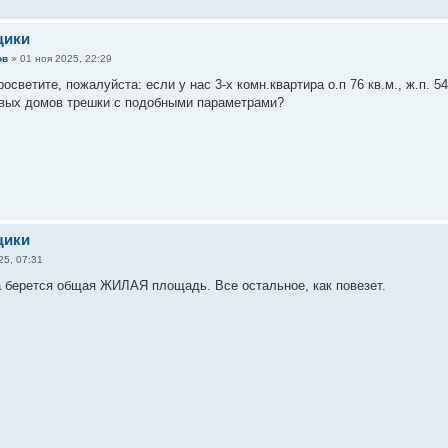
щики
ов
»
01 ноя 2025, 22:29
осветите, пожалуйста: если у нас 3-х комн.квартира о.п 76 кв.м., ж.п. 5
овых домов трешки с подобными параметрами?
щики
25, 07:31
а берется общая ЖИЛАЯ площадь. Все остальное, как повезет.