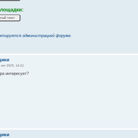
лощадки:
ктируется администрацией форума
щики
 окт 2025, 14:21
ира интересует?
щики