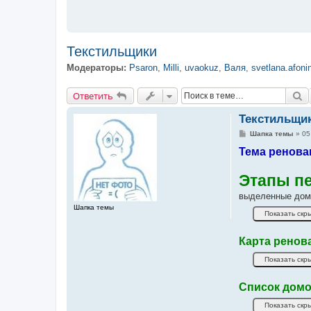
Текстильщики
Модераторы:
Psaron
,
Milli
,
uvaokuz
,
Валя
,
svetlana.afoni
Ответить
П
О
т
в
е
т
и
т
ь
Текстильщи
С
Шапка темы
»
05
о
Тема ренова
о
б
щ
е
Этапы п
н
и
выделенные дома
е
Шапка темы
Карта ренов
Список домо