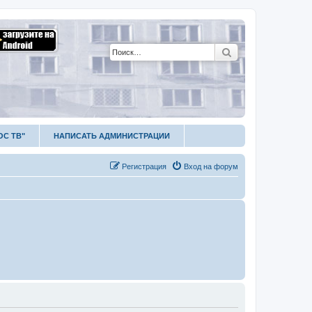
Поиск
ОС ТВ"
НАПИСАТЬ АДМИНИСТРАЦИИ
Р
е
г
и
с
т
р
а
ц
и
я
Вход на форум