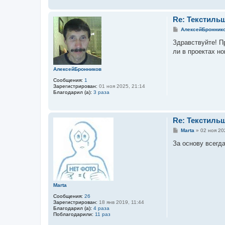
Re: Текстиль
С
АлексейБронник
о
о
Здравствуйте! Пр
б
ли в проектах н
щ
е
н
АлексейБронников
и
е
Сообщения:
1
Зарегистрирован:
01 ноя 2025, 21:14
Благодарил (а):
3 раза
Re: Текстиль
С
Marta
»
02 ноя 20
о
о
За основу всегд
б
щ
е
н
и
е
Marta
Сообщения:
26
Зарегистрирован:
18 янв 2019, 11:44
Благодарил (а):
4 раза
Поблагодарили:
11 раз