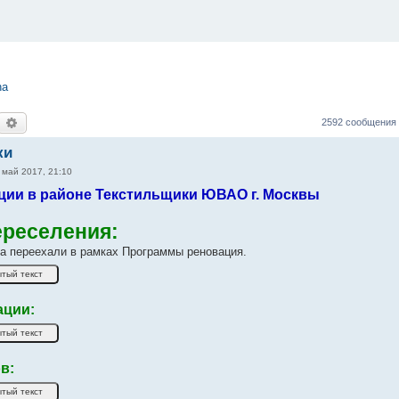
na
оиск
Расширенный поиск
2592 сообщения
ки
 май 2017, 21:10
ции в районе Текстильщики ЮВАО г. Москвы
ереселения:
 переехали в рамках Программы реновация.
ации:
в: