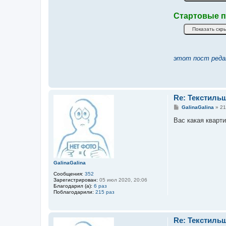
Стартовые п
этот пост реда
Re: Текстиль
С
GalinaGalina
»
21
о
о
Вас какая кварт
б
щ
е
н
и
е
GalinaGalina
Сообщения:
352
Зарегистрирован:
05 июл 2020, 20:06
Благодарил (а):
6 раз
Поблагодарили:
215 раз
Re: Текстиль